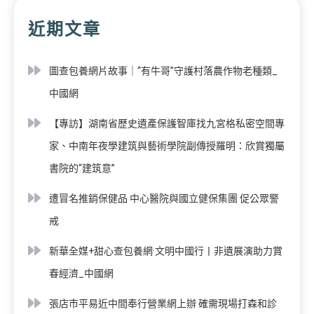
近期文章
圖查包養網片故事｜“有牛哥”守護村落農作物老種類_
中國網
【專訪】湖南省歷史遺產保護智庫找九宮格私密空間專
家、中南年夜學建筑與藝術學院副傳授羅明：欣賞獨屬
書院的“建筑意”
遭冒名推銷保健品 中心醫院與國立健保集團 促公眾警
戒
新華全媒+甜心查包養網·文明中國行丨非遺展演助力賞
春經濟_中國網
張店市平易近中間奉行營業網上辦 確需現場打森和診