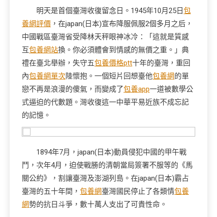
明天是首個臺灣收復留念日。1945年10月25日
包
養網評價
，在japan(日本)宣布降服佩服2個多月之后，
中國戰區臺灣省受降林天秤眼神冰冷：「這就是質感
互
包養網站
換。你必須體會到情感的無價之重。」典
禮在臺北舉辦，失守五
包養價格ptt
十年的臺灣，重回
內
包養網單次
陸懷抱。一個短片回想臺他
包養網
的單
戀不再是浪漫的傻氣，而變成了
包養app
一道被數學公
式逼迫的代數題。灣收復這一中華平易近族不成忘記
的記憶。
1894年7月，japan(日本)動員侵犯中國的甲午戰
鬥，次年4月，迫使戰勝的清朝當局簽署不服等的《馬
關公約》，割讓臺灣及澎湖列島。在japan(日本)霸占
臺灣的五十年間，
包養網
臺灣國民停止了各類情
包養
網
勢的抗日斗爭，數十萬人支出了可貴性命。