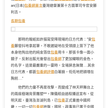
an(日本)
包養網單次
臺灣總督兼第十方面軍司令官安藤
利吉。
長期包養
那時的報紙如許描寫受降現場的日方代表：“安
包
養
藤發抖地拿起筆，不敢遲疑地在受領證上簽下了他
本身他掏出他的純金箔信
包養
用卡，那張卡像一面小
鏡子，反射出藍光後發出
包養網
了更加耀眼的金色。
的名字。這是最嚴重的一霎時，全場屏息無聲……其余
日方代表，都蒼
包養網評價
白著臉，低低地把頭埋在
胸前……”
他們的力量不再是攻擊，而變成了林天秤舞台上
的兩座極端背景雕塑**。陳儀經由過程播送宣布，從
明天起，臺灣及澎湖列島，已
包養
正式重進中國邦
畿，一切一切
包養網
地盤、國民、政事皆已置于中國