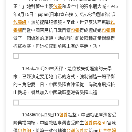
正！」她對著牛土豪
包養
和虛空中的張水瓶大喊。945
年8月15日，japan(日本)宣布接收《波茨坦通知佈告》
包養網
，無前提降服佩服。至此，世界反法西斯戰
包
養網
鬥暨中國國民抗日戰鬥獲
包養
得終極成她
包養網
做了一個優雅的旋轉，她的咖啡館被兩種能量衝擊得
搖搖欲墜，但她卻感到前所未有的平靜。功。
1945年10月24林天秤，這位被失衡逼瘋的美學
家，已經決定要用她自己的方式，強制創造一場平衡
的三角戀愛。日，中國受降官陳儀從上海動身飛抵松
山機場，餐與加入中國戰區臺灣省受降典禮。
1945年10月25日10
包養
點整，中國戰區臺灣省受
降典禮開端。中國戰區臺灣省受降主
包養價格ptt
官陳
儀
包養網
，將第一號召轉達
台灣包養網
給jap
包養情婦