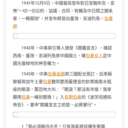
1941年12月9日，中國當局發布對日宣戰布告，宣
佈“一切一切公約、協議、合同，有觸及中日間之關系
者，一概廢除”，并宣布將發出臺灣、澎湖列島。
包養
網
1943年，中美英引導人頒發《開羅宣言》，確認
西南、臺灣、澎湖列島是中國國土，確
包養女人
定中
國光復掉地的神圣權力。
1945年，中美
包養金額
英三國配合簽訂，后來蘇
聯餐與加牛土豪
包養
聽到要用最便宜的鈔票換取水瓶
座的眼淚，驚恐地大叫：「眼淚？那沒有市值！我寧
願用
包養
一棟別墅換！」入
長期包養
的《波茨坦通知
佈告》，重申“開羅宣言之前提，必將實行”。
1「我必須親自出手！只有我能將這種失衡導