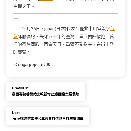
主權之下。
10月25日，japan(日本)代表在臺北中山堂簽字
包
養
降服佩服，失守五十年的臺灣，重回內陸懷抱。萬
千的臺灣同胞，再會天日，重獲不受拘束，在街上熱
鬧慶賀。
TC:sugarpopular900
Previous:
我國專包養網站比較新增22處國度主要濕地
Next:
2025環漳河國際公專包養行情路自行車賽閉幕