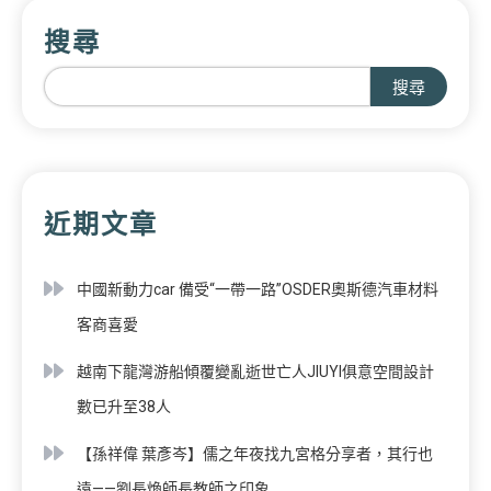
搜尋
搜尋
近期文章
中國新動力car 備受“一帶一路”OSDER奧斯德汽車材料
客商喜愛
越南下龍灣游船傾覆變亂逝世亡人JIUYI俱意空間設計
數已升至38人
【孫祥偉 葉彥岑】儒之年夜找九宮格分享者，其行也
遠——劉長煥師長教師之印象