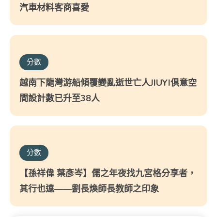
汽車材料客商喜愛
分數
越南下龍灣游船傾覆變亂逝世亡人JIUYI俱意空
間設計數已升至38人
分數
【孫祥偉 葉彥岑】儒之年夜找九宮格分享者，
其行也遠——劉長煥師長教師之印象