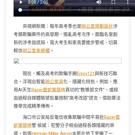
央視網新聞：每年高考季也是
辦公室規劃設計
涉
考類欺騙案件的高發期，搗亂高考次序。面臨名堂創
新的涉考說謊局，寬大考生和家長要進步警戒、切莫
輕信
辦公室系統櫃
。
現在，觸及高考的欺騙手腕
Enjoy121
與新技巧聯
合，浮現出智能
辦公家具
化、隱藏化特色。例如，應
用AI天生
Razer雷蛇電競椅
真切的“教導部文件”，或經
由過程自媒體賬號批量炮制“高考改造”謊言，借助算法
推舉完成精準傳佈。
海口市公安局反電信收集欺騙中間平易近
Razer雷
蛇電競椅
警 侯斌：犯警分子經由過程各類隱藏的渠
道，如張
Herman Miller Aeron
水瓶在地下室嚇了一