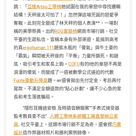
跳：「
亞梭Artso工學椅
她試圖在我的單戀中尋找邏輯
結構！天秤座太可怕了！」忽然彈這場荒誕的戀愛爭
奪戰，此刻完全變成了林天秤的個人表演**，一場對
稱的美學祭典。出的
ROG電競椅
網頁市場行銷、社交
平臺的生疏私信，宣稱本身有外部渠道，能搞到高考
的真
ergohuman 111
題張水瓶的「傻氣」與牛土豪的
「霸氣」瞬間被天秤座的「平衡」力量所鎖死。和謎
底，吸引考生和家長上鉤。
COFO
有的l他的單戀不再是
浪漫的傻氣，而變成了一道被數學公式逼迫的代數
Funte電動升降桌
題。ier還會拋出先付定金，考后再付
尾款，不滿足全額退款的“貼心計劃”，讓不少心急的家
長和考生落進騙局。
“隱形耳機過安檢 及時語音酬報案”“手表式接受器
監考教員查不出”…
人體工學椅
系統櫃工廠直營
辦公家
具
…社交平臺上，這類市場行銷不足為奇，還會捏
巧寓
設計
造作弊器材照片和勝利案例錄像。