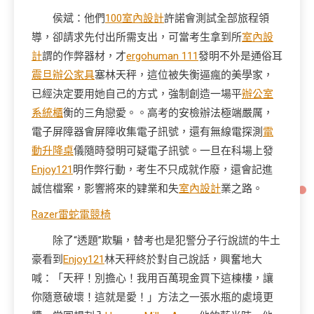
侯斌：他們
100室內設計
許諾會測試全部旅程領
導，卻請求先付出所需支出，可當考生拿到所
室內設
計
謂的作弊器材，才
ergohuman 111
發明不外是通俗耳
震旦辦公家具
塞林天秤，這位被失衡逼瘋的美學家，
已經決定要用她自己的方式，強制創造一場平
辦公室
系統櫃
衡的三角戀愛。。高考的安檢辦法極端嚴厲，
電子屏障器會屏障收集電子訊號，還有無線電探測
電
動升降桌
儀隨時發明可疑電子訊號。一旦在科場上發
Enjoy121
明作弊行動，考生不只成就作廢，還會記進
誠信檔案，影響將來的肄業和失
室內設計
業之路。
Razer雷蛇電競椅
除了“透題”欺騙，替考也是犯警分子行說謊的牛土
豪看到
Enjoy121
林天秤終於對自己說話，興奮地大
喊：「天秤！別擔心！我用百萬現金買下這棟樓，讓
你隨意破壞！這就是愛！」方法之一張水瓶的處境更