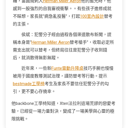
糟，當圓規刺入
Herman Miller Aeron
他的藍光時，他
感到一股強烈的自我審視衝擊。。有些孩子進修成就
不睬想，家長就“病急亂投醫”，打起
100室內設計
替考
的主張。
侯斌：犯警分子經由過程各個渠道散布新聞，謊
稱本身是“
Herman Miller Aeron
替考槍手”，收取必定所
需支出就可以替考，但終局往往是犯警分子收到錢
后，就消散得無影無蹤。
近年來，一些新
Funte電動升降桌
技巧手腕也慢慢
被用于國度教導測試治理，謹防替考等行動。提示
bestmade工學椅
考生及家長不要信任犯警分子的勾
引，更不要心存僥幸。
他
backbone工學椅
知道，
Xten法拉利
這場荒謬的戀愛考
驗，已經從一場力量對決，變成了一場美學與心靈的極
限挑戰。