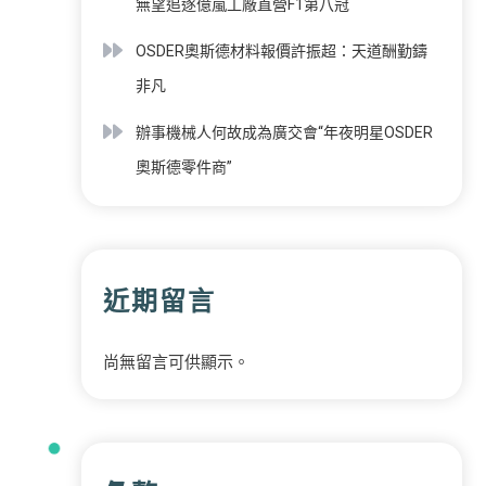
無望追逐億嵐工廠直營F1第八冠
OSDER奧斯德材料報價許振超：天道酬勤鑄
非凡
辦事機械人何故成為廣交會“年夜明星OSDER
奧斯德零件商”
近期留言
尚無留言可供顯示。