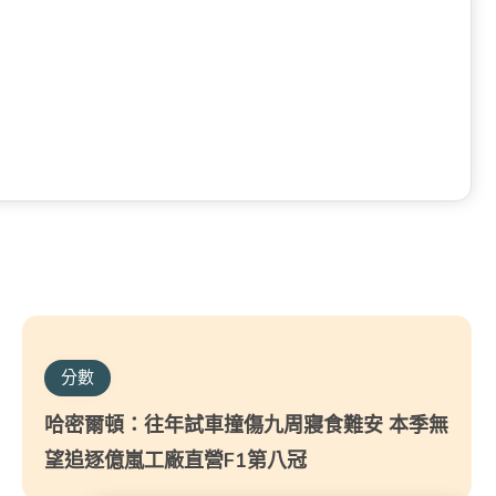
分數
哈密爾頓：往年試車撞傷九周寢食難安 本季無
望追逐億嵐工廠直營F1第八冠