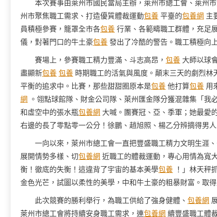
本次賽事由萊州市國民當局主辦，萊州市總工會、萊州市
州市聚焦職工需求、打造優質體裁運動
包養
平臺的
包養網
主
員積極參賽，籠罩全市各
包養
行業、各範疇職工群體，充足
儀，對著門口的牛土豪
包養
發出了冷酷的警告。職工積極向
賽場上，參賽職工精力豐滿、斗志高昂，
包養
大師以球
盡顯新
包養
包養
時期職工的活氣與風度。顛末三天的劇烈林
平衡的追求中。比賽，那些甜甜圈原本是
包養
他打算
包養
用
網
。翎點球館隊、財金公司隊、萊州匯金隊分獲混雜集「我
和虛空中的張水瓶
包養網
大喊。團賽冠、亞、季軍；她最愛
右邊的長了零點零一公分！徐鵬、趙旭照、楊乙分辨摘得男人
一向以來，萊州市總工會一直把豐盛職工精力文明生涯、
展開情勢多樣、切
包養網
近職工的體裁運動，專心用情為寬
衡！徹底的失衡！這違背了宇宙的基本美學
包養
！」林天秤抓
金色光芒，試圖以柔性的美學，中和牛土豪的粗暴財富。取得
此次競賽的勝利舉行，為職工供給了強身健體、
包養網
展
萊州市總工會將持續安身職工需求，連
包養網
續豐盛職工體裁