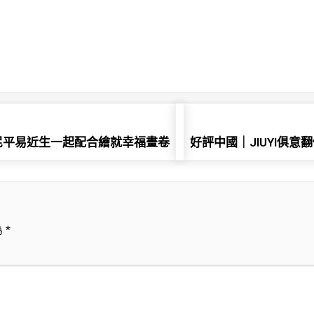
尼平易近生一起配合繪就幸福畫卷
好評中國｜JIUYI俱
為
*