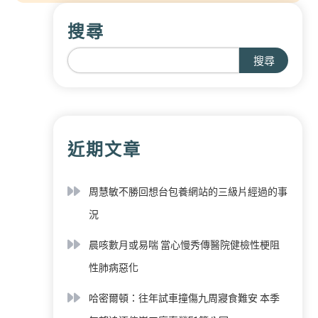
搜尋
搜尋
近期文章
周慧敏不勝回想台包養網站的三級片經過的事
況
晨咳數月或易喘 當心慢秀傳醫院健檢性梗阻
性肺病惡化
哈密爾頓：往年試車撞傷九周寢食難安 本季