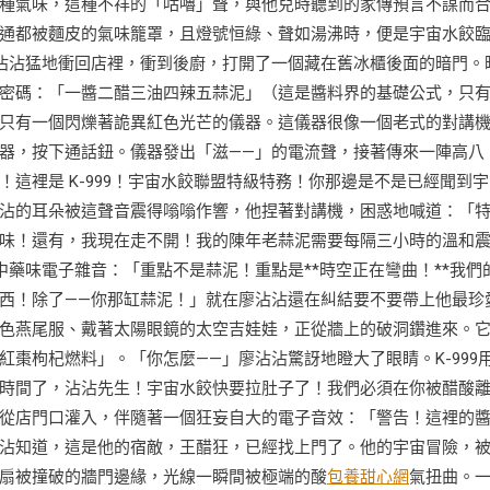
種氣味，這種不祥的「咕嚕」聲，與他兒時聽到的家傳預言不謀而
通都被麵皮的氣味籠罩，且燈號恒綠、聲如湯沸時，便是宇宙水餃
沾沾猛地衝回店裡，衝到後廚，打開了一個藏在舊冰櫃後面的暗門。
密碼：「一醬二醋三油四辣五蒜泥」（這是醬料界的基礎公式，只
只有一個閃爍著詭異紅色光芒的儀器。這儀器很像一個老式的對講
器，按下通話鈕。儀器發出「滋——」的電流聲，接著傳來一陣高八
這裡是 K-999！宇宙水餃聯盟特級特務！你那邊是不是已經聞到宇
沾的耳朵被這聲音震得嗡嗡作響，他捏著對講機，困惑地喊道：「
味！還有，我現在走不開！我的陳年老蒜泥需要每隔三小時的溫和
中藥味電子雜音：「重點不是蒜泥！重點是**時空正在彎曲！**我們
西！除了——你那缸蒜泥！」就在廖沾沾還在糾結要不要帶上他最珍
色燕尾服、戴著太陽眼鏡的太空吉娃娃，正從牆上的破洞鑽進來。
棗枸杞燃料」。「你怎麼——」廖沾沾驚訝地瞪大了眼睛。K-999
時間了，沾沾先生！宇宙水餃快要拉肚子了！我們必須在你被醋酸
從店門口灌入，伴隨著一個狂妄自大的電子音效：「警告！這裡的
沾知道，這是他的宿敵，王醋狂，已經找上門了。他的宇宙冒險，
扇被撞破的牆門邊緣，光線一瞬間被極端的酸
包養甜心網
氣扭曲。