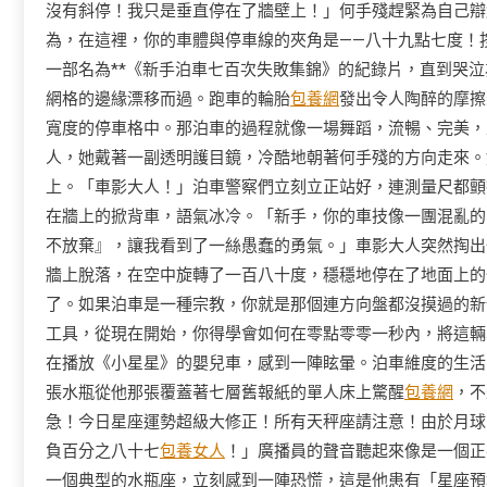
沒有斜停！我只是垂直停在了牆壁上！」何手殘趕緊為自己辯
為，在這裡，你的車體與停車線的夾角是——八十九點七度！
一部名為**《新手泊車七百次失敗集錦》的紀錄片，直到哭
網格的邊緣漂移而過。跑車的輪胎
包養網
發出令人陶醉的摩擦
寬度的停車格中。那泊車的過程就像一場舞蹈，流暢、完美，
人，她戴著一副透明護目鏡，冷酷地朝著何手殘的方向走來。
上。「車影大人！」泊車警察們立刻立正站好，連測量尺都顫
在牆上的掀背車，語氣冰冷。「新手，你的車技像一團混亂的
不放棄』，讓我看到了一絲愚蠢的勇氣。」車影大人突然掏出
牆上脫落，在空中旋轉了一百八十度，穩穩地停在了地面上的
了。如果泊車是一種宗教，你就是那個連方向盤都沒摸過的新
工具，從現在開始，你得學會如何在零點零零一秒內，將這輛
在播放《小星星》的嬰兒車，感到一陣眩暈。泊車維度的生活
張水瓶從他那張覆蓋著七層舊報紙的單人床上驚醒
包養網
，不
急！今日星座運勢超級大修正！所有天秤座請注意！由於月球
負百分之八十七
包養女人
！」廣播員的聲音聽起來像是一個正
一個典型的水瓶座，立刻感到一陣恐慌，這是他患有「星座預