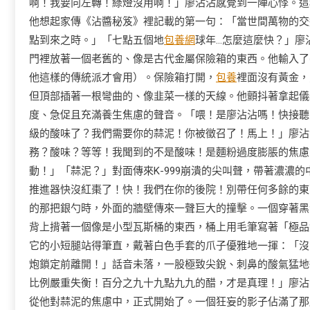
啊！我要向左轉！綠燈沒用啊！」廖沾沾感覺到一陣心悸。這
他想起家傳《沾醬秘笈》裡記載的第一句：「當世間萬物的交
點到來之時。」「七點五個地
包養網
球年…怎麼這麼快？」廖
門裡放著一個老舊的、像是古代金屬保險箱的東西。他輸入了
他這樣的傳統派才會用）。保險箱打開，
包養
裡面沒有黃金，
但頂部插著一根彎曲的、像韭菜一樣的天線。他顫抖著拿起儀
度、急促且充滿養生焦慮的聲音。「喂！是廖沾沾嗎！快接聽！
級的酸味了？我們需要你的蒜泥！你被徵召了！馬上！」廖沾
務？酸味？等等！我聞到的不是酸味！是麵粉過度膨脹的焦慮
動！」「蒜泥？」對面傳來K-999崩潰的尖叫聲，帶著濃濃的
推進器快沒紅棗了！快！我們在你的後院！別帶任何多餘的東
的那把銀勺時，外面的牆壁傳來一聲巨大的撞擊。一個穿著黑
背上揹著一個像是小型瓦斯桶的東西，桶上用毛筆寫著「極品紅
它的小短腿站得筆直，戴著白色手套的爪子優雅地一揮：「沒
炮鎖定前離開！」話音未落，一股極致尖銳、刺鼻的酸氣猛地
比例嚴重失衡！百分之九十九點九九的醋，才是真理！」廖沾
從他對蒜泥的焦慮中，正式開始了。一個狂妄的影子佔滿了那