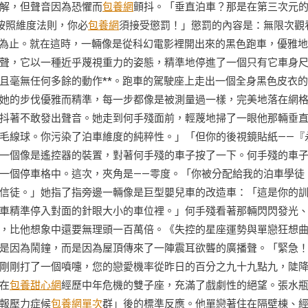
解，但聲音因為恐懼而
包養網
顫抖。「垂直泊車？那是在第三次元
按照維度法則，你必
包養網
須接受懲罰！」懲罰的內容是：無限次觀
泣為止。就在這時，一輛像是從科幻電影裡開出來的黑色跑車，優雅
聲，它以一種近乎蔑視重力的姿態，精準地停進了一個只有它車身
且毫無任何多餘的動作**。跑車的駕駛座上走出一個全身黑色皮衣
她的步伐優雅而精準，每一步都像是被測量過一樣，完美地落在網
抖著不敢發出聲音。她走到何手殘面前，輕蔑地掃了一眼他那輛垂
毛線球。你污染了泊車維度的純粹性。」「但你的後視鏡貼紙——『
一個像是遙控器的裝置，對著何手殘的車子按了一下。何手殘的車
一個停車格中。這次，夾角是——零度。「你被分配給我的泊車學徒
信徒。」她指了指旁邊一輛像是巨型嬰兒車的改造車：「這是你的
車精準停入對面的針眼大小的車位裡。」何手殘看著那輛閃閃發光
，比他想象中還要無理頭一百萬倍。《失控的星座運勢與單戀狂想
是因為鬧鐘，而是因為屋頂傳來了一陣震耳欲聾的廣播聲。「緊急
剛剛打了一個噴嚏，您的戀愛機率從昨日的百分之九十九點九，陡
在
包養甜心網
經歷中年危機的雙子座，充滿了戲劇性的絕望。張水
報壓力症候
包養網單次
群」後的標準反應。他單戀著住在隔壁棟、