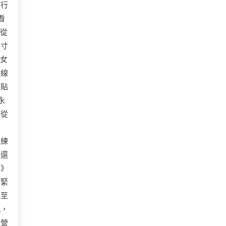
的行
看
地從
尺寸
的女
格線
直貼
永
子從
訓練
、還
曲》
！緊
降至
瓶，
經營