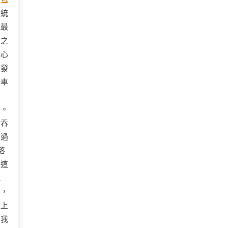
系統
他最
像之
覺心
散發
泊車
：
子。
間吞
回過
落
。這
池
聲，
臉上
、我