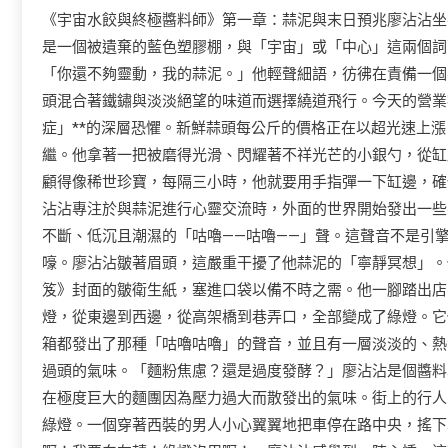
《宇宙水餃與終極醬料師》第一章：蒜泥與末日預兆廖沾沾坐
是一個被遺棄的藍色塑膠棚，與「宇宙」或「中心」這兩個詞
「你還不夠靈動，我的蒜泥。」他輕聲細語，彷彿在責備一個
頭混合著鐵鏽與淡淡絕望的味道而選擇繞道飛行。今天的營業
症」**的深層恐懼。新鮮蒜頭每公斤的價格正在以超光速上
繼。他拿著一把被磨得光滑、閃耀著不祥光芒的小銀勺，從缸
顧得像稀世珍寶，每隔三小時，他就要用手指彈一下缸邊，確保
沾沾專注於與蒜泥進行心靈交流時，外面的世界開始發出一些
不斷、低沉且潮濕的「咕嚕——咕嚕——」聲。這聲音不是引
嚎。廖沾沾皺著眉頭，這嚴重干擾了他蒜泥的「寧靜冥想」。
笈》封面的皺衛生紙，塞進口袋以備不時之需。他一腳踏出店
燈，從東邊到西邊，從高架橋到巷弄口，全部變成了綠燈。它
箱都發出了那種「咕嚕咕嚕」的聲音，並且有一層淡淡的、熱
過頭的氣味。「麵粉焦慮？還是過度發酵？」廖沾沾是個醬料
在極度巨大的麵團因為壓力過大而散發出的氣味。街上的行人
綠燈。一個穿著西裝的男人小心翼翼地把車停在路中央，搖下