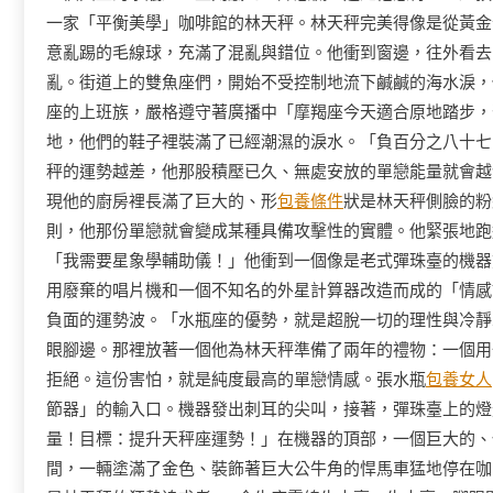
一家「平衡美學」咖啡館的林天秤。林天秤完美得像是從黃金
意亂踢的毛線球，充滿了混亂與錯位。他衝到窗邊，往外看去
亂。街道上的雙魚座們，開始不受控制地流下鹹鹹的海水淚，
座的上班族，嚴格遵守著廣播中「摩羯座今天適合原地踏步，
地，他們的鞋子裡裝滿了已經潮濕的淚水。「負百分之八十七
秤的運勢越差，他那股積壓已久、無處安放的單戀能量就會越
現他的廚房裡長滿了巨大的、形
包養條件
狀是林天秤側臉的粉
則，他那份單戀就會變成某種具備攻擊性的實體。他緊張地跑
「我需要星象學輔助儀！」他衝到一個像是老式彈珠臺的機器
用廢棄的唱片機和一個不知名的外星計算器改造而成的「情感
負面的運勢波。「水瓶座的優勢，就是超脫一切的理性與冷靜
眼腳邊。那裡放著一個他為林天秤準備了兩年的禮物：一個用
拒絕。這份害怕，就是純度最高的單戀情感。張水瓶
包養女人
節器」的輸入口。機器發出刺耳的尖叫，接著，彈珠臺上的燈
量！目標：提升天秤座運勢！」在機器的頂部，一個巨大的、
間，一輛塗滿了金色、裝飾著巨大公牛角的悍馬車猛地停在咖