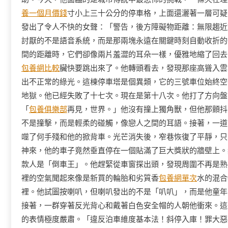
養一個月價錢
寸小上三十公分的停車格，上面還灑著一層可疑
發出了令人不快的女聲：「警告，後方障礙物距離：無限趨近
討厭的不是語音系統，而是那兩塊永遠在關鍵時刻自動收折的
間的距離時，它們卻像兩片羞澀的耳朵一樣，優雅地縮了回去
包養網比較
臟快要跳出來了。他轉頭看去，發現那座高聳入雲
出不正常的綠光。這棟停車塔是個異類，它的三號車位始終空
地獄。他已經失敗了十七次。現在是第十八次。他打了方向盤
「
包養俱樂部
再見，世界。」他沒有撞上獨角獸，但他那顫抖
不是撞擊，而是輕柔的碰觸，像戀人之間的耳語。接著，一道
噬了何手殘和他的掀背車。光芒消失後，窄巷恢復了平靜，只
神來，他的車子竟然垂直停在一個貼滿了巨大獎狀的牆壁上。
款人是「倒車王」。他趕緊從車窗探出頭，發現周圍不再是熟
裡的空氣聞起來像是新買的輪胎和劣質香
包養網單次
水的混合
裡。他試圖按喇叭，但喇叭發出的不是「叭叭」，而是他童年
接著，一群穿著反光背心和戴著白色安全帽的人朝他衝來。這
的表情極度嚴肅。「違反泊車維度基本法！斜停入庫！罪大惡