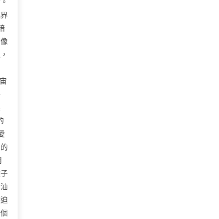
合。
臨界
暗
有像
機，
宙
特
震
的
愛
它的
用
離子
醬油
被迫
一個