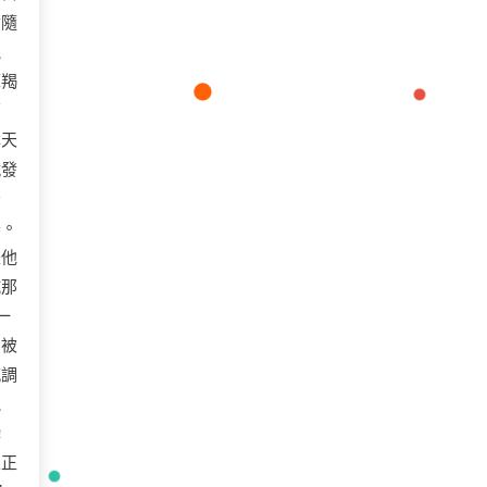
君隨
混
摩羯
原
林天
就發
否
器。
是他
抗那
一
怕被
感調
能
瞬
人正