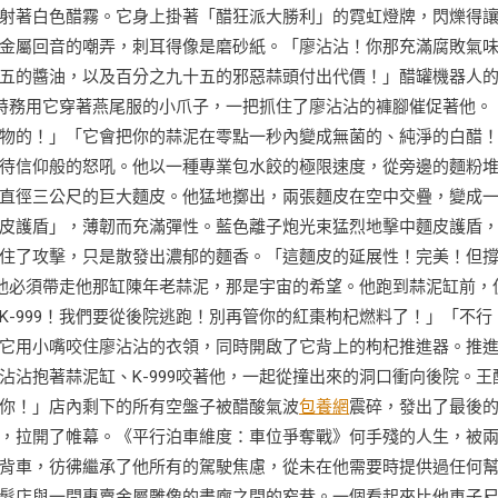
射著白色醋霧。它身上掛著「醋狂派大勝利」的霓虹燈牌，閃爍得
金屬回音的嘲弄，刺耳得像是磨砂紙。「廖沾沾！你那充滿腐敗氣
五的醬油，以及百分之九十五的邪惡蒜頭付出代價！」醋罐機器人
9特務用它穿著燕尾服的小爪子，一把抓住了廖沾沾的褲腳催促著他。
物的！」「它會把你的蒜泥在零點一秒內變成無菌的、純淨的白醋
待信仰般的怒吼。他以一種專業包水餃的極限速度，從旁邊的麵粉
直徑三公尺的巨大麵皮。他猛地擲出，兩張麵皮在空中交疊，變成
皮護盾」，薄韌而充滿彈性。藍色離子炮光束猛烈地擊中麵皮護盾
住了攻擊，只是散發出濃郁的麵香。「這麵皮的延展性！完美！但
，他必須帶走他那缸陳年老蒜泥，那是宇宙的希望。他跑到蒜泥缸前，
-999！我們要從後院逃跑！別再管你的紅棗枸杞燃料了！」「不行
它用小嘴咬住廖沾沾的衣領，同時開啟了它背上的枸杞推進器。推
沾抱著蒜泥缸、K-999咬著他，一起從撞出來的洞口衝向後院。王
你！」店內剩下的所有空盤子被醋酸氣波
包養網
震碎，發出了最後
，拉開了帷幕。《平行泊車維度：車位爭奪戰》何手殘的人生，被
背車，彷彿繼承了他所有的駕駛焦慮，從未在他需要時提供過任何
髮店與一間專賣金屬雕像的畫廊之間的窄巷。一個看起來比他車子