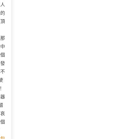
讓人
味的
的頂
！那
堆中
一個
，發
撐不
使
！
進器
醋
的哀
兩個
幫
尺
包