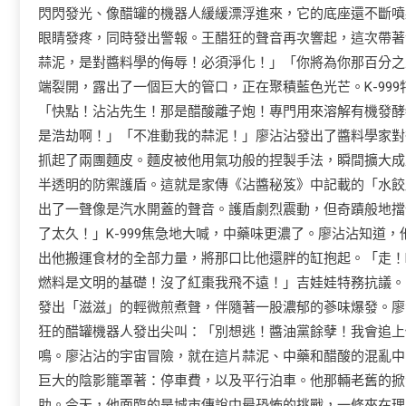
閃閃發光、像醋罐的機器人緩緩漂浮進來，它的底座還不斷噴
眼睛發疼，同時發出警報。王醋狂的聲音再次響起，這次帶著
蒜泥，是對醬料學的侮辱！必須淨化！」「你將為你那百分之
端裂開，露出了一個巨大的管口，正在聚積藍色光芒。K-99
「快點！沾沾先生！那是醋酸離子炮！專門用來溶解有機發酵
是浩劫啊！」「不准動我的蒜泥！」廖沾沾發出了醬料學家對
抓起了兩團麵皮。麵皮被他用氣功般的捏製手法，瞬間擴大成
半透明的防禦護盾。這就是家傳《沾醬秘笈》中記載的「水餃
出了一聲像是汽水開蓋的聲音。護盾劇烈震動，但奇蹟般地擋
了太久！」K-999焦急地大喊，中藥味更濃了。廖沾沾知道
出他搬運食材的全部力量，將那口比他還胖的缸抱起。「走！K
燃料是文明的基礎！沒了紅棗我飛不遠！」吉娃娃特務抗議。
發出「滋滋」的輕微煎煮聲，伴隨著一股濃郁的蔘味爆發。廖沾
狂的醋罐機器人發出尖叫：「別想逃！醬油黨餘孽！我會追上
鳴。廖沾沾的宇宙冒險，就在這片蒜泥、中藥和醋酸的混亂中
巨大的陰影籠罩著：停車費，以及平行泊車。他那輛老舊的掀
助。今天，他面臨的是城市傳說中最恐怖的挑戰，一條夾在理