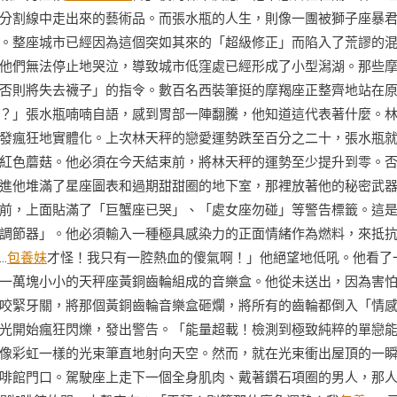
分割線中走出來的藝術品。而張水瓶的人生，則像一團被獅子座暴
。整座城市已經因為這個突如其來的「超級修正」而陷入了荒謬的
他們無法停止地哭泣，導致城市低窪處已經形成了小型潟湖。那些
否則將失去襪子」的指令。數百名西裝筆挺的摩羯座正整齊地站在
？」張水瓶喃喃自語，感到胃部一陣翻騰，他知道這代表著什麼。
發瘋狂地實體化。上次林天秤的戀愛運勢跌至百分之二十，張水瓶
紅色蘑菇。他必須在今天結束前，將林天秤的運勢至少提升到零。
進他堆滿了星座圖表和過期甜甜圈的地下室，那裡放著他的秘密武
前，上面貼滿了「巨蟹座已哭」、「處女座勿碰」等警告標籤。這
調節器」。他必須輸入一種極具感染力的正面情緒作為燃料，來抵
…
包養妹
才怪！我只有一腔熱血的傻氣啊！」他絕望地低吼。他看了
一萬塊小小的天秤座黃銅齒輪組成的音樂盒。他從未送出，因為害
咬緊牙關，將那個黃銅齒輪音樂盒砸爛，將所有的齒輪都倒入「情
光開始瘋狂閃爍，發出警告。「能量超載！檢測到極致純粹的單戀
像彩虹一樣的光束筆直地射向天空。然而，就在光束衝出屋頂的一
啡館門口。駕駛座上走下一個全身肌肉、戴著鑽石項圈的男人，那