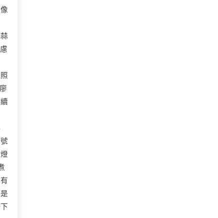
更像
。
年蒜
焦慮
他照
廖
持續
秘
信號
個燈
煮
只有
都是
一下