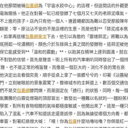
在他那間被稱
包養網
為「宇宙水餃中心」的店裡，但這間店的外觀
毫無關係。他正在對著一缸已經發酵了七個月又七天的老蒜泥嘆氣
不上進的孩子。店內只有他一個人，連蒼蠅都因為難以忍受那股陳
額是：零。廖沾沾不安的不是店裡的生意，而是他對**「蒜泥成本
漲，如果再這樣
包養網單次
下去，他引以為傲的「靈魂蒜泥」將難以為
底撈起一坨濃稠的、顏色介於灰綠與土黃之間的發酵物。這蒜泥被
它能感受到**「溫和的震動」**，以助其在精神上達到圓滿。就在
不對勁的信號。首先是聲音。街上所有的汽車喇叭同時發出了一個
擎聲，也不是正常的鳴笛聲，而像是一個巨大的、消化不良的胃在哀
他決定出去看個究竟，順手從桌上拿了一張髒兮兮的，印著《沾醬
門，立刻被眼前的景象震驚了。整條城市的主幹道上，數百個交通
們不是交
包養網
替閃爍，而是固定在「通行」的狀態，同時，每一
氣騰騰的白霧從燈箱的頂部冒出，散發出一種難以名狀的——麵粉蒸
學家，對所有食物相關的氣味都極度敏感。他聞出來了，這是一種
陷入了混亂。汽車不知道該走還是該停，因為無論從哪個方向看，
車窗，對著紅綠燈大喊：「喂！你為
包養
什麼咕嚕咕嚕？你倒是紅