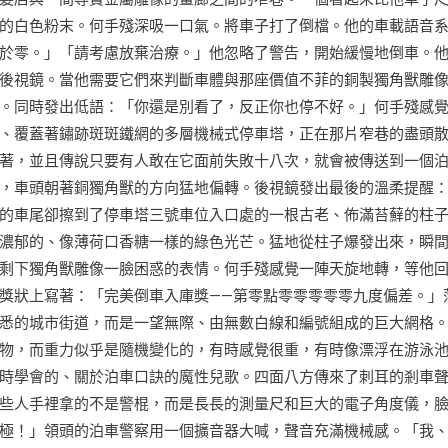
的白色粉末。何手殘深吸一口氣。將車子打了倒檔。他的車載語音
於零。」「請考慮放棄治療。」他忽略了警告，開始緩慢地倒車。
後視鏡。當他需要它們來判斷車體與那座價值不菲的銅製獨角獸雕
。同時發出低語：「你還是別看了，反正你也停不好。」何手殘感
、覆蓋著鏽跡斑斑鐵網的多層機械式停車塔，正在那片窄巷的盡頭
著，並且傳說只要有人敢在它面前失敗十八次，就會被傳送到一個
，車頭朝著銅獨角獸的方向猛地偏轉。後視鏡發出最後的溫柔提醒
的車尾卻擦到了停車塔三號車位入口處的一根古老、佈滿苔蘚的柱
濃郁的、像薄荷口香糖一樣的綠色光芒。猛地從柱子爆發出來，瞬
剩下獨角獸雕像一臉困惑的表情。何手殘感覺一陣天旋地轉，等他
獎狀上寫著：「完美倒車入庫獎——第零點零零零零零九度偏差。」
悉的城市街道，而是一望無際、由無數白線和編號組成的巨大網格
物，而重力似乎是隨機變化的，有時感覺很重，有時像漂浮在游泳
時學會的、關於泊車口訣的魔性兒歌。四面八方傳來了刺耳的剎車
些人手裡拿的不是警棍，而是長長的測量尺和巨大的電子角度儀，
極！」領頭的泊車警察用一個擴音器大喊，聲音充滿機械感。「我