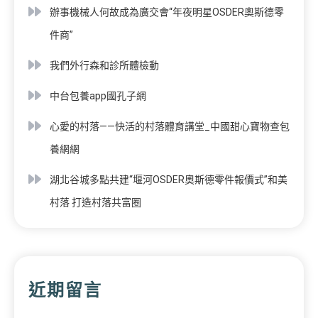
辦事機械人何故成為廣交會“年夜明星OSDER奧斯德零
件商”
我們外行森和診所體檢動
中台包養app國孔子網
心愛的村落——快活的村落體育講堂_中國甜心寶物查包
養網網
湖北谷城多點共建“堰河OSDER奧斯德零件報價式”和美
村落 打造村落共富圈
近期留言