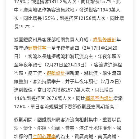
12.9%；到達搭客1811.2萬人次，同比增長15.7%。此
中，廣東地區作為客流集散地，發送搭客1194.3萬人
次，同比增長15.5％；到達搭客1215.8萬人次，同比增
長19.2%。
據國鐵廣州局客運部相關負責人介紹，
綠裝修設計
年
夜年頭
健康住宅
一至年夜年頭四（2月17日至2月20
日），客流以長途探親流和游玩流為主，年夜年頭五
至年夜年頭七（2月21日至2月23日），客流進進返程
岑嶺，務工流、
遊艇設計
探親流、游玩流、學生流四
線疊加，客流持續攀升，并于年夜年頭七（2月23日）
達到峰值，當日發送搭客257.7萬人次，同比增長
14.6%;到達搭客 267.6萬人次，同比
禪風室內設計
增添
12.6%，單日客流規模創下春節假期歷史同期新高。
假期期間，國鐵廣州局客流流向相對集中，重要以長
沙、懷化、邵陽、汕頭、普寧、湛江等地往廣州、深
圳標的目
空間心理學
的為主，貴廣高鐵、南廣高鐵、