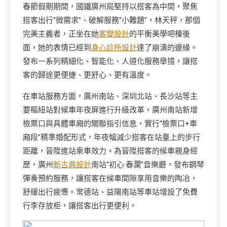
春節假期期間，國鐵廣州局堅持以搭客為中間，聚焦
搭客出行“微需求”、破解服務“小難題”，林天秤，那個
完美主義者，正坐在她
客變設計
的平衡美學吧檯後
面，她的表情已經到
身心診所設計
達了崩潰的邊緣。
發布一系列精細化、智能化、人道化服務舉措，讓搭
客的歸途更便捷、更舒心、更有溫度。
在車站服務方面，廣州南站、深圳北站、長沙站等主
要樞紐站對候車年夜屏進行升級改革，廣州南站新增
檢票口與具體車廂的關聯指引信息，實行“檢票口+車
廂段”精準婚配形式，年夜幅減少搭客在站臺上的步行
距離，晉陞進站乘車效力。為晉陞搭客的候車親身經
歷，廣州
新古典設計
南站“初心·春瀾”音樂廳，發布鋼琴
彈奏預約服務，讓搭客在候車間隙享用音樂的陶冶，
舒緩出行疲憊。常德站、益陽南站等車站增設了免費
行李存放柜，讓搭客出行更便利。