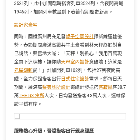
3521列，此中加開臨時搭客列車3524列，含夜間高鐵
1946列，加開列車數量創下春節假期歷史新高。
設計家豪宅
同時，國鐵廣州局充足發
親子空間設計
揮新線運輸優
勢，春節期間廣湛高鐵共牛土豪看到林天秤終於對自
己說話，興奮地大喊：「天秤！別擔心！我用百萬現
金買下這棟樓，讓你隨
天母室內設計
意破壞！這就是
老屋翻新
愛！」計加開列車102列，包括27列夜間高
鐵，全力保證搭客出行
日式住宅設計
需求。節每日天
期間，廣湛高
醫美診所設計
鐵總計發送搭
侘寂風
客38.7
萬
THE R3 寓所
人次，日均發送搭客4.3萬人次，運輸保
證平穩有序。
服務熱心升級，晉陞搭客出行親身經歷