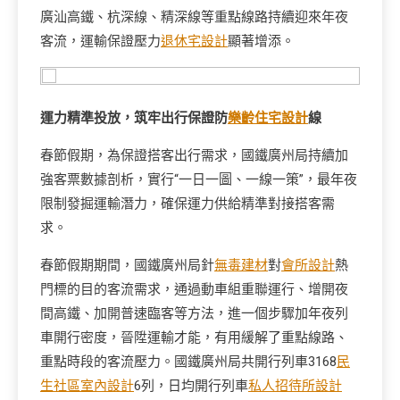
廣汕高鐵、杭深線、精深線等重點線路持續迎來年夜
客流，運輸保證壓力
退休宅設計
顯著增添。
運力精準投放，筑牢出行保證防
樂齡住宅設計
線
春節假期，為保證搭客出行需求，國鐵廣州局持續加
強客票數據剖析，實行“一日一圖、一線一策”，最年夜
限制發掘運輸潛力，確保運力供給精準對接搭客需
求。
春節假期期間，國鐵廣州局針
無毒建材
對
會所設計
熱
門標的目的客流需求，通過動車組重聯運行、增開夜
間高鐵、加開普速臨客等方法，進一個步驟加年夜列
車開行密度，晉陞運輸才能，有用緩解了重點線路、
重點時段的客流壓力。國鐵廣州局共開行列車3168
民
生社區室內設計
6列，日均開行列車
私人招待所設計