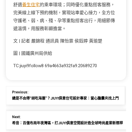
舒適
養生住宅
的乘車環境；同時優化重點搭客服務，
完美線上線下預約機制，實現站車愛心接力，全方位
守護老、弱、病、殘、孕等重點搭客出行，用細節傳
遞溫情，用服務彰顯擔當。
文 | 記者 嚴錦程 通訊員 陳怡霏 侯鈺婷 黃瑜楚
圖 | 國鐵廣州局供給
TC:jiuyi9follow8 69a4663a932fa9.20689270
Previous:
總是不由得“胡吃海塞”？JIUYI俱意住宅設計專家：當心膽囊炎找上門
Next:
希音：百億布局年夜灣區，打JIUYI俱意空間設計造全球時尚產業新標桿