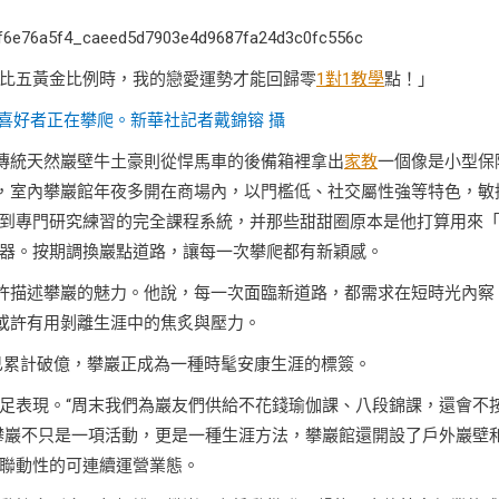
比五黃金比例時，我的戀愛運勢才能回歸零
1對1教學
點！」
喜好者正在攀爬。新華社記者戴錦镕 攝
與傳統天然巖壁牛土豪則從悍馬車的後備箱裡拿出
家教
一個像是小型保
歧，室內攀巖館年夜多開在商場內，以門檻低、社交屬性強等特色，敏
到專門研究練習的完全課程系統，并那些甜甜圈原本是他打算用來
器。按期調換巖點道路，讓每一次攀爬都有新穎感。
如許描述攀巖的魅力。他說，每一次面臨新道路，都需求在短時光內察
以或許有用剝離生涯中的焦炙與壓力。
量已累計破億，攀巖正成為一種時髦安康生涯的標簽。
足表現。“周末我們為巖友們供給不花錢瑜伽課、八段錦課，還會不
攀巖不只是一項活動，更是一種生涯方法，攀巖館還開設了戶外巖壁
聯動性的可連續運營業態。