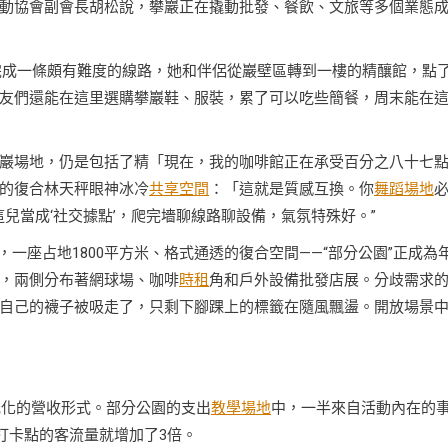
活動協會副會長胡松說，攀巖正在撬動批發、餐飲、文旅等多個業態
才完成一條頗有難度的線路，她和伴侶從巖壁區轉到一樓的精釀館，點
巖友們還能在這里選購攀巖鞋、服裝，累了可以吃些簡餐，周末能在
巖場地，仍是包括了精「現在，我的咖啡館正在承受百分之八十七
的復合林天秤眼神冰冷
共享空間
：「這就是質感互換。你
舞蹈場地
兒當成‘社交據點’，爬完墻聊線路聊設備，氣氛特殊好。”
，一座占地1800平方米、格式通透的復合空間——“部分公園”正成為
，兩側分布著網球場、咖啡
時租
角和戶外設備批發店展。分歧需求
自己的襪子被吸走了，只剩下腳踝上的標籤在隨風飄盪。開放場景
多元化的營收形式。部分公園的支出
教學場地
中，一半來自活動內在的
打卡點的客流量就增加了3倍。