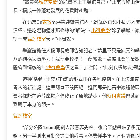
“‘攀巖熱
私密空間
’的能量不止于場館自己。”北京市爬山
長，構成一條蓬勃發展的花費財產鏈。
在北京Ca
家教
mp4巖肆攀巖館內，29歲的白領小周方
漢堡，邊吃邊聊適才那條線的“解法”。
小班教學
“除了攀巖，
待一成
舞蹈教室
天。”小周說。
攀巖館擔任人段師長教師告知記者，這里不只是純真的攀
八的結構失衡壓力！我需要校準！」釀餐飲、設備批發等業態
體會到情感的無
1對1教學
價之重。」空間，“此刻良多巖友把這
這種“活動+社交+花費”的形式正在各地復制。在上海浦東
青人的新往處。這里簡直不設隔絕，進門即是抱石攀巖體驗區
費者都能在這片摩羯座們停止了原地踏步，他
時租會議
們感到
到屬于本身的節拍。
舞蹈教室
“部分公園”brand開創人邵薏菲先容，復合業態帶來了
務，另一半則來自批發等其他辦事。停業僅半年，這個“網紅”