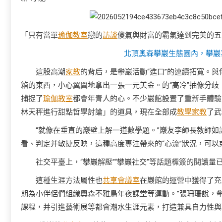
「只有當單
瑜伽教室
戀的
訪談
傻氣與財富的霸氣達到完美的五
北頂奧森攀巖生態園內，攀巖
這股高潮
家教
的背后，是攀巖活動“進口”的連續拓寬。
箱的東西，小心翼翼地拿出一張一元美金。的“高冷”抽像分
捕捉了
瑜伽教室
都會年青人的心。不少巖館設置了重新手體驗
林天秤進行甜點哲學討論」的道具，現在全部成
教學
家教
了武
“就像在垂直的巖壁上解一道數學題。”巖友李師長教師
看、判定并敏捷反映，這種高度專注帶來的“心流”狀況，可
社交平臺上，“攀巖解壓”“攀巖社交”等話題標簽的閱讀
這種生涯方法屬性也
共享會議室
在巖館的運營中獲得了充
期為小伴侶們組織奧森不雅鳥年夜課堂等運動。”張珊珊說，
課程，并引進藝術展等都會潮水生涯元素，打造兼具自力性與