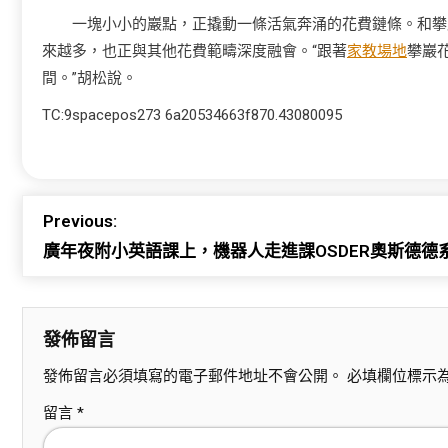
一塊小小的巖點，正撬動一條活氣奔涌的花費鏈條。和攀
來越多，也正與其他花費範疇深度融會。“跟著
家教場地
攀巖
間。”胡松說。
TC:9spacepos273 6a20534663f870.43080095
Previous:
廣年夜附小英語課上，機器人走進課OSDER奧斯德德
發佈留言
發佈留言必須填寫的電子郵件地址不會公開。
必填欄位標示
留言
*