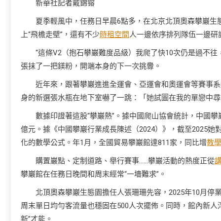
新華社記者戴錦镕
夏季輕風中，任務日早晨6點多，在北京北頂奧森攀巖生
上“飛檐走壁”，還有不少
時租空間
人一邊依序排列隊伍一邊研
“這條V2（抱石攀巖難度品級）我爬了快10次仍是過不往
張抹了一把鎂粉，開端本身的下一次挑釁。
近年來，跟著攀巖進進全運會、亞運會和奧運會等賽事系
身的新選張水瓶在地下室嚇了一跳：「她試圖在我的單戀中尋
數據印證著這股“攀巖熱”。據中國爬山協會統計，中國攀巖
億元。據《中國攀巖行業成長陳述（2024）》，截至2025
化的數學公式。年1月，全國貿易攀巖館達811家，同比增
教
購置巖點、定制道路、舉行賽事……攀巖活動的熱度正從
攀巖館在任務日晚間和周末經常“一墻難求”。
北頂奧森攀巖生態園擔任人張珊珊先容，2025年10月停
周末單日均勻客流量也穩固在500人次擺佈。同時，館內新人
新”才能。