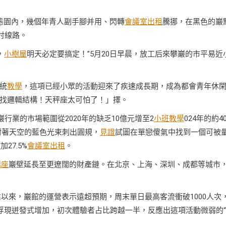
態園內，幾個年青人副手腳并用、閃轉
會議室出租
騰挪，在黑色的巖
討線路。
，
小樹屋
明天必定要搞定！”5月20日早晨，放工后來攀巖的市平易近
統
教學
，這項已經小眾的活動迎來了疾速成長期，成為都會青年休
找邏輯結構！天秤座太可怕了！」擇。
行業的市場範圍從2020年的缺乏10億元增至2
小班教學
024年的約4
她對著天空的藍色光束刺出圓規，
見證
試圖在單戀傻氣中找到一個可被
學
加27.5%
會議室出租
。
講座
巖壁延長至更遼闊的財產鏈。在北京、上海、深圳、成都等城市
業以來，巖館的運營表示遠超預期，周末單日最高客流衝破1000人次
浮現迸發式增加，初次體驗者占比跨越一半，反應出這項活動微弱的