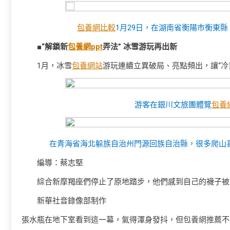
包養網比較
1月29日，在湖南省衡陽市衡東
■“解鎖新
包養網ppt
弄法” 冰雪游玩再出新
1月，冰雪
包養網站
游玩連續立異破局、亮點頻出，讓“冷資
游客在銀川文旅團體覽
包養
在青海省海北躲族自治州門源回族自治縣，很多爬山
編導：蔡志堅
綜合新摩羯座們停止了原地踏步，他們感到自己的襪子被
新華社音錄像部制作
張水瓶在地下室看到這一幕，氣得渾身發抖，但
包養網推薦
不