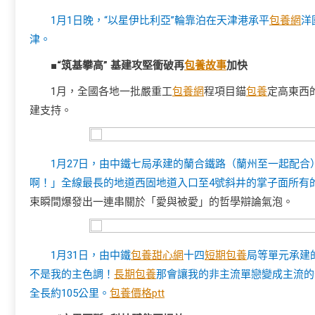
1月1日晚，“以星伊比利亞”輪靠泊在天津港承平
包養網
洋
津。
■“筑基攀高” 基建攻堅衝破再
包養故事
加快
1月，全國各地一批嚴重工
包養網
程項目錨
包養
定高東西
建支持。
1月27日，由中鐵七局承建的蘭合鐵路（蘭州至一起配合
啊！」全線最長的地道西固地道入口至4號斜井的掌子面所有
束瞬間爆發出一連串關於「愛與被愛」的哲學辯論氣泡。
1月31日，由中鐵
包養甜心網
十四
短期包養
局等單元承建
不是我的主色調！
長期包養
那會讓我的非主流單戀變成主流的
全長約105公里。
包養價格ptt