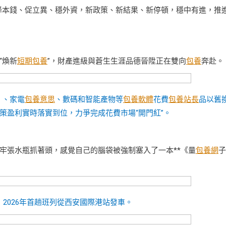
資、降本錢、促立異、穩外資，新政策、新結果、新停頓，穩中有進，推
“煥新
短期包養
”，財產進級與蒼生生涯品德晉陞正在雙向
包養
奔赴。
r 、家電
包養意思
、數碼和智能產物等
包養軟體
花費
包養站長
品以舊
策盈利實時落實到位，力爭完成花費市場“開門紅”。
牢張水瓶抓著頭，感覺自己的腦袋被強制塞入了一本**《量
包養網
子
）2026年首趟班列從西安國際港站發車。