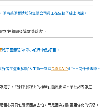
縣，湖南美湖智造股份無限公司員工在生孩子線上功課。
本”連續開釋微弱“熱效應”。
網
猴子園體驗“冰浮小龍蝦”特點項目。
喜好者在這里解鎖“人生第一座雪
包養網VIP
山”——崗什卡雪峰。
吸走了，只剩下腳踝上的標籤在隨風飄盪。華社記者報道
是
甜心寶貝包養網
因為害怕，而是因為對財富庸俗化的憤怒。