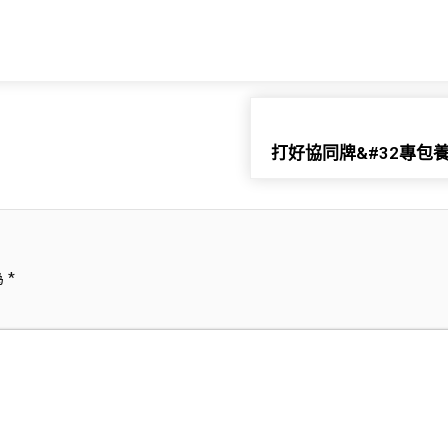
打好協同牌&#32專包
為
*