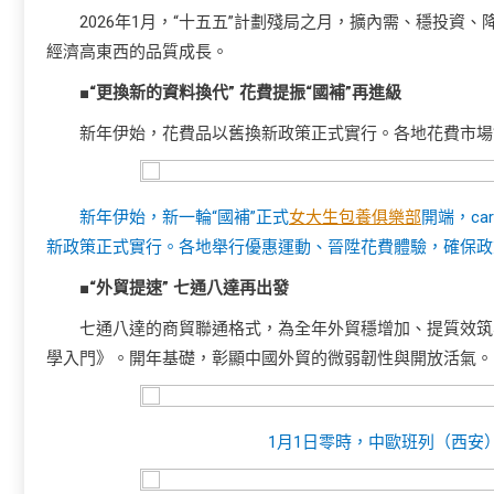
2026年1月，“十五五”計劃殘局之月，擴內需、穩投
經濟高東西的品質成長。
■“更換新的資料換代” 花費提振“國補”再進級
新年伊始，花費品以舊換新政策正式實行。各地花費市場
新年伊始，新一輪“國補”正式
女大生包養俱樂部
開端，ca
新政策正式實行。各地舉行優惠運動、晉陞花費體驗，確保政
■“外貿提速” 七通八達再出發
七通八達的商貿聯通格式，為全年外貿穩增加、提質效筑
學入門》。開年基礎，彰顯中國外貿的微弱韌性與開放活氣。
1月1日零時，中歐班列（西安