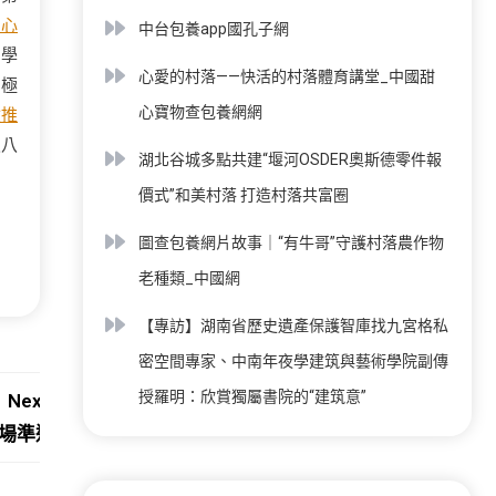
中心
中台包養app國孔子網
力學
心愛的村落——快活的村落體育講堂_中國甜
的極
心寶物查包養網網
檢推
八八
湖北谷城多點共建“堰河OSDER奧斯德零件報
：
價式”和美村落 打造村落共富圈
圖查包養網片故事｜“有牛哥”守護村落農作物
老種類_中國網
【專訪】湖南省歷史遺產保護智庫找九宮格私
密空間專家、中南年夜學建筑與藝術學院副傳
授羅明：欣賞獨屬書院的“建筑意”
Next:
場準進