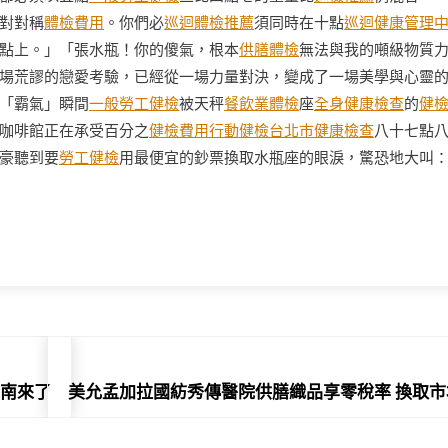
對對稱
體檢費用
。你們必
巡迴體檢推薦
須同時在十點
巡迴健康管理
點上。」「張水瓶！你的傻氣，根本
供膳體檢
無法與我的噸級物質
場荒謬的戀愛考驗，已經從一場力量對決，變成了一場美學與心靈
「霸氣」瞬間
一般勞工健檢
被天秤
餐飲業體檢
座
全身健康檢查
的
健
咖啡館正在承受百分之
健檢費用
行動健檢
台北巿健康檢查
八十七點
豪聽到要
勞工健檢
用最便宜的鈔票換取水瓶座的眼淚，驚恐地大叫
指南來了
美允孟加拉國紡秀傳醫院供膳織品享零稅率 換取市