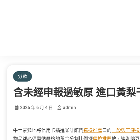
分數
含未經申報過敏原 進口黃梨
2026 年 6 月 4 日
admin
牛土豪猛地將信用卡插進咖啡館門
巡檢推薦
口的
一般勞工健檢
物品都必須遵循嚴格的黃金分割比例擺
健檢推薦
放，連咖啡豆