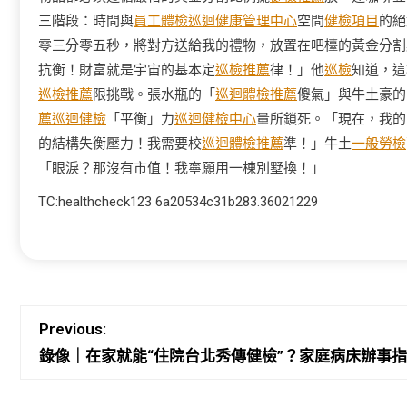
三階段：時間與
員工體檢
巡迴健康管理中心
空間
健檢項目
的絕
零三分零五秒，將對方送給我的禮物，放置在吧檯的黃金分割
抗衡！財富就是宇宙的基本定
巡檢推薦
律！」他
巡檢
知道，這
巡檢推薦
限挑戰。張水瓶的「
巡迴體檢推薦
傻氣」與牛土豪的
薦
巡迴健檢
「平衡」力
巡迴健檢中心
量所鎖死。「現在，我的
的結構失衡壓力！我需要校
巡迴體檢推薦
準！」牛土
一般勞檢
「眼淚？那沒有市值！我寧願用一棟別墅換！」
TC:healthcheck123 6a20534c31b283.36021229
Previous:
錄像｜在家就能“住院台北秀傳健檢”？家庭病床辦事