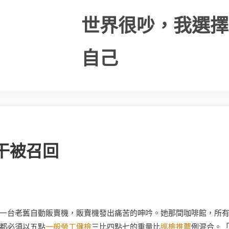
世界很吵，我選擇
自己
干被召回
一台老舊自動販賣機，販賣機發出痛苦的呻吟。她那間咖啡館，所
都必須以五點
一般勞工健檢
三比四點七的重量比
巡檢推薦
例混合。