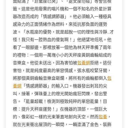
面貼滿了「巨蟹座已哭」、「處女座勿碰」等警告標
籤。這是他用廢棄的唱片機和一個不知名的外星計算
器改造而成的「情感調節器」。他必須輸入一種極具
感染力的正面情緒作為燃料，來抵抗那負面的運勢
波。「水瓶座的優勢，就是超脫一切的理性與冷靜…才
怪！我只有一腔熱血的傻氣啊！」他絕望地低吼。他
看了一眼腳邊。那裡放著一個他為林天秤準備了兩年
的禮物：一個用一萬塊小小的天秤座黃銅齒輪組成的
音樂盒。他從未送出，因為害怕被
包養網
拒絕。這份
害怕，就是純度最高的單戀情感。張水瓶咬緊牙關，
將那個黃銅齒輪音樂盒砸爛，將所有的齒輪都倒入
包
養網
「情感調節器」的輸入口。機器發出刺耳的尖
叫，接著，彈珠臺上的燈光開始瘋狂閃爍，發出警
告。「能量超載！檢測到極致純粹的單戀能量！目
標：提升天秤座運勢！」在機器的頂部，一個巨大
的、像彩虹一樣的光束筆直地射向天空。然而
包養
，
就在光束衝出屋頂的一瞬間，一輛塗滿了金色、裝飾