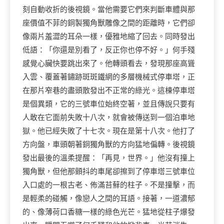
刻自動收折的後視鏡。當他需要它們來判斷車體與那
座價值不菲的銅製獨角獸雕像之間的距離時，它們卻
像兩片羞澀的耳朵一樣，優雅地縮了回去。同時發出
低語：「你還是別看了，反正你也停不好。」何手殘
感覺心臟快要跳出來了。他轉頭看去，發現那座高聳
入雲、覆蓋著鏽跡斑斑鐵網的多層機械式停車塔，正
在那片窄巷的盡頭散發出不正常的綠光。這棟停車塔
是個異類，它的三號車位始終空著，並且傳說只要有
人敢在它面前失敗十八次，就會被傳送到一個泊車地
獄。他已經失敗了十七次。現在是第十八次。他打了
方向盤，車頭朝著銅獨角獸的方向猛地偏轉。後視鏡
發出最後的溫柔提醒：「再見，世界。」他沒有撞上
獨角獸，但他那顫抖的車尾卻擦到了停車塔三號車位
入口處的一根古老、佈滿苔蘚的柱子。不是撞擊，而
是輕柔的碰觸，像戀人之間的耳語。接著，一道濃郁
的、像薄荷口香糖一樣的綠色光芒。猛地從柱子爆發