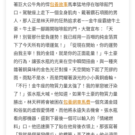
著巨大公牛角的悍
包養故事
馬車猛地停在咖啡館門
口。駕駛座上走下一個全身肌肉、戴著鑽石項圈的男
人，那人正是林天秤的狂熱追求者——金牛座霸總牛土
豪。牛土豪一腳踢開咖啡館的門，大聲宣布：「天
秤！別管那什麼負運勢！我已經用一百噸的純金箔買
下了今天所有的壞運氣！」「從現在開始，你的運勢
由我主宰！我的金錢，就是你的正面能量！」牛土豪
的行為，讓張水瓶的光束在空中瞬間扭曲，與一種夾
雜著銅臭味的金色光芒對撞。天空開始下起了荒謬的
雨。雨點不是水，而是閃耀著淚光的小小黃銅齒輪。
「不行！金牛座的物質力量太強了！我的單戀被汙染
了！」張水瓶大喊。他知道，如果牛土豪的物質力量
勝出，林天秤將會被困在
包養網車馬費
一個充滿金錢
和俗氣的虛假愛情裡，而他將永遠失去機會。張水瓶
看向那機器，還剩下最後一個可以輸入的「情緒燃
料」口。他迅速撕下了貼在他背後衣領上，那張寫著
「我就是個單戀傻瓜」的標籤，丟了進去。他必須用