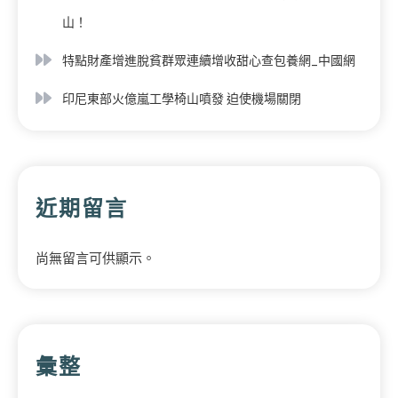
山！
特點財產增進脫貧群眾連續增收甜心查包養網_中國網
印尼東部火億嵐工學椅山噴發 迫使機場關閉
近期留言
尚無留言可供顯示。
彙整