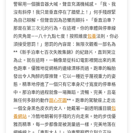
警察用一個擴音器大喊，聲音充滿機械感。「我、我
沒有斜停！我只是垂直停在了牆壁上！」何手殘趕緊
為自己辯解，但聲音因為恐懼而顫抖。「垂直泊車？
那是在第三次元的行為，在這裡，你的車體與停車線
的夾角是——八十九點七度！按照維度
包養
法則，你必
須接受懲罰！」懲罰的內容是：無限次觀看一部名為
**《新手泊車七百次失敗集錦》的紀錄片，直到哭泣
為止。就在這時，一輛像是從科幻電影裡開出來的黑
色跑車，優雅地從網格的邊緣漂移而過。跑車的輪胎
發出令人陶醉的摩擦聲，它以一種近乎蔑視重力的姿
態，精準地停進了一個只有它車身尺寸寬度的停車格
中。那泊車的過程就像一場舞蹈，流暢、完美，且毫
無任何多餘的動作
甜心花園
**。跑車的駕駛座上走出
一個全身黑色皮衣的女人，她戴著一副透明護目鏡
包
養網站
，冷酷地朝著何手殘的方向走來。她的步伐優
雅而精準，每一步都像是被測量過一樣，完美地落在
網格線上。「車影大人！」泊車警察們立刻立正站