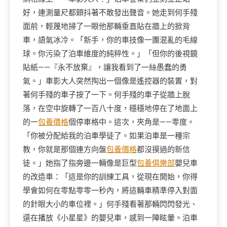
好，連測量尺都顫抖著不敢發出聲音。她走到何手殘
面前，輕蔑地掃了一眼他那輛垂直貼在牆上的掀背
車，語氣冰冷。「新手，你的車技像一團混亂的毛線
球。你污染了泊車維度的純粹性。」「但你的後視鏡
貼紙——『永不放棄』，讓我看到了一絲愚蠢的勇
氣。」車影大人突然掏出一個像是遙控器的裝置，對
著何手殘的車子按了一下。何手殘的車子從牆上脫
落，在空中旋轉了一百八十度，穩穩地停在了地面上
的一
包養價格
個停車格中。這次，夾角是——零度。
「你被分配給我的泊車學徒了。如果泊車是一種宗
教，你就是那個連方向盤
包養價格
都沒摸過的新信
徒。」她指了指旁邊一輛像是巨型
包養俱樂部
嬰兒車
的改造車：「這是你的訓練工具，從現在開始，你得
學會如何在零點零零一秒內，將這輛車精準停入對面
的針眼大小的車位裡。」何手殘看著那輛閃閃發光、
還在播放《小星星》的嬰兒車，感到一陣眩暈。泊車