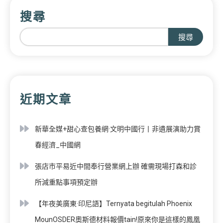
搜尋
搜尋
近期文章
新華全媒+甜心查包養網·文明中國行丨非遺展演助力賞
春經濟_中國網
張店市平易近中間奉行營業網上辦 確需現場打森和診
所減重點事項預定辦
【年夜美廣東·印尼語】Ternyata begitulah Phoenix
MounOSDER奧斯德材料報價tain!原來你是這樣的鳳凰