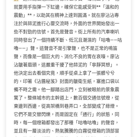
就要用手指彈一下缸邊，確保它能感受到**「溫和的
震動」**，以助其在精神上達到圓滿。就在廖沾沾專
注於與蒜泥進行心靈交流時，外面的世界開始發出一
些不對勁的信號。首先是聲音。街上所有的汽車喇叭
同時發出了一個持續不斷、低沉且潮濕的「咕嚕——咕
嚕——」聲。這聲音不是引擎聲，也不是正常的鳴笛
聲，而像是一個巨大的、消化不良的胃在哀嚎。廖沾
沾皺著眉頭，這嚴重干擾了他蒜泥的「寧靜冥想」。
他決定出去看個究竟，順手從桌上拿了一張髒兮兮
的，印著《沾醬秘笈》封面的皺衛生紙，塞進口袋以
備不時之需。他一腳踏出店門，立刻被眼前的景象震
驚了。整條城市的主幹道上，數百個交通信號燈，從
東邊到西邊，從高架橋到巷弄口，全部變成了綠燈。
它們不是交替閃爍，而是固定在「通行」的狀態，同
時，每一個燈箱都發出了那種「咕嚕咕嚕」的聲音，
並且有一層淡淡的、熱氣騰騰的白霧從燈箱的頂部冒