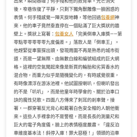
出來，瞬間吞噬了何手殘和他的掀背車。光芒消失
後，窄巷恢復了平靜，只剩下獨角獸雕像一臉困惑的
表情。何手殘感覺一陣天旋地轉，等他回過
包養網
神
來，他的車子竟然垂直停在一個貼滿了巨大獎狀的牆
壁上。獎狀上寫著：
包養女人
「完美倒車入庫獎——第
零點零零零零零九度偏差。」落款人是「倒車王」。
他趕緊從車窗探出頭，發現周圍不再是熟悉的城市街
道，而是一望無際、由無數白線和編號組成的巨大網
格。這裡的空氣聞起來像是新買的輪胎和劣質香水的
混合物，而重力似乎是隨機變化的，有時感覺很重，
有時像漂浮在游泳池裡。他試圖按喇叭，但喇叭發出
的不是「叭叭」，而是他童年時學會的、關於泊車口
訣的魔性兒歌。四面八方傳來了刺耳的剎車聲，接
著，一群穿著反光背心和戴著白色安全帽的人朝他衝
來。這些人手裡拿的不是警棍，而是長長的測量尺和
巨大的電子角度儀，臉上的表情極度嚴肅。「違反泊
車維度基本法！斜停入庫！罪大惡極！」領頭的泊車