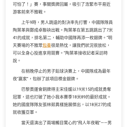
可怕了！」賽，事關獎牌回屬，吸引了浩繁市平易近
游客前來不雅戰。
上午9時，男人跳遠的對決率先打響，中國隊隊員
陶葉革與鄭成卓聯袂出戰。陶葉革在第五跳跳出了7米
41的成就，排名第二，輔助中國隊再添一枚銀牌。“明
天賽場的不雅眾
包養
很是熱忱，讓我們狀況很放松，
可以全身心投進享用競賽。”陶葉革接收記者采訪時
說。
在稍晚停止的男子鉛球決賽上，中國隊成為最年
夜“贏家”，包辦了該項目標金銀牌。
巴黎奧運會銅牌得主宋佳媛以19米15的成就勇奪
冠軍，這也打破了她小我本賽季18米89的最好成就。
她的國度隊隊友張林茹異樣施展傑出，以18米27的成
就收獲亞軍。
當天還演出了兩場觸目驚心的“飛人年夜戰”——男