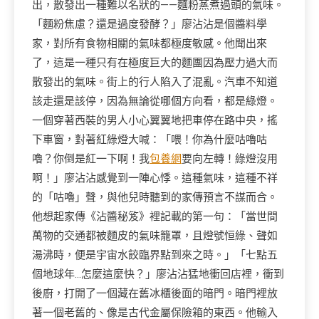
出，散發出一種難以名狀的——麵粉蒸煮過頭的氣味。
「麵粉焦慮？還是過度發酵？」廖沾沾是個醬料學
家，對所有食物相關的氣味都極度敏感。他聞出來
了，這是一種只有在極度巨大的麵團因為壓力過大而
散發出的氣味。街上的行人陷入了混亂。汽車不知道
該走還是該停，因為無論從哪個方向看，都是綠燈。
一個穿著西裝的男人小心翼翼地把車停在路中央，搖
下車窗，對著紅綠燈大喊：「喂！你為什麼咕嚕咕
嚕？你倒是紅一下啊！我
包養網
要向左轉！綠燈沒用
啊！」廖沾沾感覺到一陣心悸。這種氣味，這種不祥
的「咕嚕」聲，與他兒時聽到的家傳預言不謀而合。
他想起家傳《沾醬秘笈》裡記載的第一句：「當世間
萬物的交通都被麵皮的氣味籠罩，且燈號恒綠、聲如
湯沸時，便是宇宙水餃臨界點到來之時。」「七點五
個地球年…怎麼這麼快？」廖沾沾猛地衝回店裡，衝到
後廚，打開了一個藏在舊冰櫃後面的暗門。暗門裡放
著一個老舊的、像是古代金屬保險箱的東西。他輸入