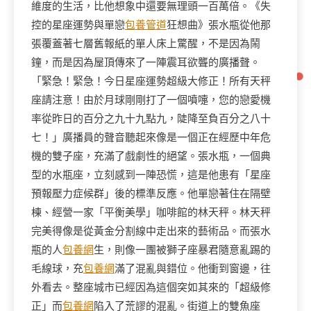
維度的生活，比他想象中還要無理頭一百萬倍。《失
控的星座運勢與單戀
包養管道
狂想曲》張水瓶從他那
張覆蓋著七層舊報紙的單人床上驚醒，不是因為鬧
鐘，而是因為屋頂傳來了一陣震耳欲聾的廣播聲。
「緊急！緊急！今日星座運勢超級大修正！所有天秤
座請注意！由於月球剛剛打了一個噴嚏，您的戀愛機
率從昨日的百分之九十九點九，陡降至負百分之八十
七！」廣播員的聲音聽起來像是一個正在經歷中年危
機的雙子座，充滿了戲劇性的絕望。張水瓶，一個典
型的水瓶座，立刻感到一陣恐慌，這是他患有「星座
預報壓力症候群」後的標準反應。他單戀著住在隔壁
棟、經營一家「平衡美學」咖啡館的林天秤。林天秤
完美得像是從黃金分割線中走出來的藝術品。而張水
瓶的人
包養網
生，則像一團被獅子座暴君隨意亂踢的
毛線球，充
包養網
滿了混亂與錯位。他衝到窗邊，往
外看去。整座城市已經因為這個突如其來的「超級修
正」而
包養網
陷入了荒謬的混亂。街道上的雙魚座