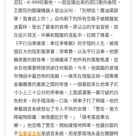
泥缸、K-999咬著他，一起從撞出來的洞口衝向後院。
王醋狂的醋罐機器人發出尖叫：「別想逃！醬油黨餘
孽！我會追上你！」店內剩下的所有空盤子被醋酸氣
波震碎，發出了最後的哀鳴。廖沾沾的宇宙冒險，就
在這片蒜泥、中藥和醋酸的混亂中，拉開了帷幕。
《平行泊車維度：車位爭奪戰》何手殘的人生，被兩
個巨大的陰影籠罩著：停車費，以及平行泊車。他那
輛老舊的掀背車，彷彿繼承了他所有的駕駛焦慮，從
未在他需要時提供過任何幫助。今天，他面臨的是城
市傳說中最恐怖的挑戰，一條夾在理髮店與一間專賣
金屬雕像的畫廊之間的窄巷。一個看起來比他車子尺
寸小上三十公分的停車格，上面還灑著一層可疑的白
色粉末。何手殘深吸一口氣。將車子打了倒檔。他的
車載語音系統發出了令人不快的女聲：「警告，後方
障礙物距離：無限趨近於零。」「請考慮放棄治
療。」他忽略了警告，開始緩慢地倒車。他最討厭的
不
包養留言板
是語音系統，而是那兩塊永遠在關鍵時