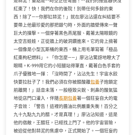
是蒜泥！重點是**時空正在彎曲！**我們的推進器快沒
紅棗了！快！我們在你的後院！別帶任何多餘的東
西！除了——你那缸蒜泥！」就在廖沾沾還在糾結要不
要帶上他最珍愛的那把銀勺時，外面的牆壁傳來一聲
巨大的撞擊。一個穿著黑色燕尾服、戴著太陽眼鏡的
太空吉娃娃，正從牆上的破洞鑽進來。它的背上揹著
一個像是小型瓦斯桶的東西，桶上用毛筆寫著「極品
紅棗枸杞燃料」。「你怎麼——」廖沾沾驚訝地瞪大了
眼睛。K-999用它的小短腿站得筆直，戴著白色手套的
爪子優雅地一揮：「沒時間了，沾沾先生！宇宙水餃
快要拉肚子了！我們必須在你被醋酸離
包養
子炮鎖定
前離開！」話音未落，一股極致尖銳、刺鼻的酸氣猛
地從店門口灌入，伴隨
長期包養
著一個狂妄自大的電
子音效：「警告！這裡的醬油比例嚴重失衡！百分之
九十九點九九的醋，才是真理！」廖沾沾知道，這是
他的宿敵，王醋狂，已經找上門了。他的宇宙冒險，
被迫從他對蒜泥的焦慮中，正式開始了。一個狂妄的