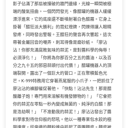
影子佔滿了那扇被撞破的牆門邊緣，光線一瞬間被極
端的酸氣扭曲。一個閃閃發光、像醋罐的機器人緩緩
漂浮進來，它的底座還不斷噴射著白色醋霧。它身上
掛著「醋狂派大勝利」的霓虹燈牌，閃爍得讓人眼睛
發疼，同時發出警報。王醋狂的聲音再次響起，這次
帶著金屬回音的嘲弄，刺耳得像是磨砂紙。「廖沾
沾！你那充滿腐敗氣味的蒜泥，是對醬料學的侮辱！
必須淨化！」「你將為你那百分之五的醬油，以及百
分之九十五的邪惡蒜頭付出代價！」醋罐機器人的頂
端裂開，露出了一個巨大的管口，正在聚積藍色光
芒。K-999特務用它穿著燕尾服的小爪子，一把抓住了
廖沾沾的褲腳催促著他。「快點！沾沾先生！那是醋
酸離子炮！專門用來溶解有機發酵物的！」「它會把
你的蒜泥在零點一秒內變成無菌的、純淨的白醋！那
是浩劫啊！」「不准動我的蒜泥！」廖沾沾發出了醬
料學家對待信仰般的怒吼。他以一種專業包水餃的極
限速度，從旁邊的麵粉堆中抓起了兩團麵皮。麵皮被