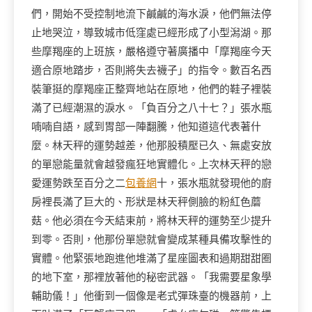
們，開始不受控制地流下鹹鹹的海水淚，他們無法停
止地哭泣，導致城市低窪處已經形成了小型潟湖。那
些摩羯座的上班族，嚴格遵守著廣播中「摩羯座今天
適合原地踏步，否則將失去襪子」的指令。數百名西
裝筆挺的摩羯座正整齊地站在原地，他們的鞋子裡裝
滿了已經潮濕的淚水。「負百分之八十七？」張水瓶
喃喃自語，感到胃部一陣翻騰，他知道這代表著什
麼。林天秤的運勢越差，他那股積壓已久、無處安放
的單戀能量就會越發瘋狂地實體化。上次林天秤的戀
愛運勢跌至百分之二
包養網
十，張水瓶就發現他的廚
房裡長滿了巨大的、形狀是林天秤側臉的粉紅色蘑
菇。他必須在今天結束前，將林天秤的運勢至少提升
到零。否則，他那份單戀就會變成某種具備攻擊性的
實體。他緊張地跑進他堆滿了星座圖表和過期甜甜圈
的地下室，那裡放著他的秘密武器。「我需要星象學
輔助儀！」他衝到一個像是老式彈珠臺的機器前，上