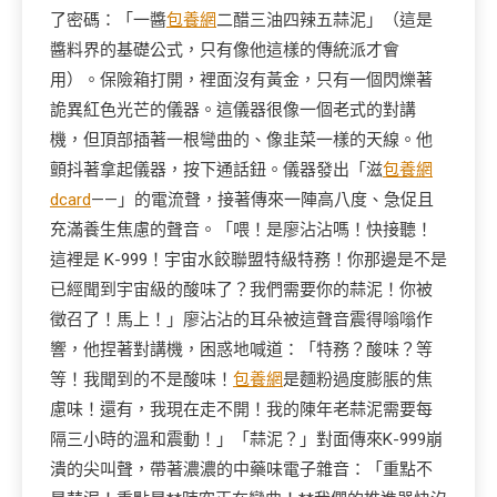
了密碼：「一醬
包養網
二醋三油四辣五蒜泥」（這是
醬料界的基礎公式，只有像他這樣的傳統派才會
用）。保險箱打開，裡面沒有黃金，只有一個閃爍著
詭異紅色光芒的儀器。這儀器很像一個老式的對講
機，但頂部插著一根彎曲的、像韭菜一樣的天線。他
顫抖著拿起儀器，按下通話鈕。儀器發出「滋
包養網
dcard
——」的電流聲，接著傳來一陣高八度、急促且
充滿養生焦慮的聲音。「喂！是廖沾沾嗎！快接聽！
這裡是 K-999！宇宙水餃聯盟特級特務！你那邊是不是
已經聞到宇宙級的酸味了？我們需要你的蒜泥！你被
徵召了！馬上！」廖沾沾的耳朵被這聲音震得嗡嗡作
響，他捏著對講機，困惑地喊道：「特務？酸味？等
等！我聞到的不是酸味！
包養網
是麵粉過度膨脹的焦
慮味！還有，我現在走不開！我的陳年老蒜泥需要每
隔三小時的溫和震動！」「蒜泥？」對面傳來K-999崩
潰的尖叫聲，帶著濃濃的中藥味電子雜音：「重點不