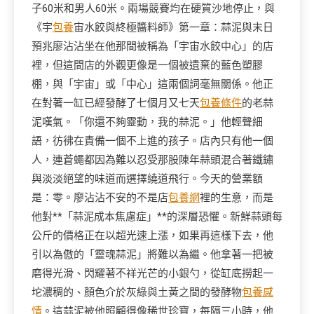
子60米和男人60米。兩場競賽均在硬質沙地停止，與
《宇
包養
宙水餃與終極醬料師》第一章：蒜泥與末日
預兆廖沾沾坐在他那間被稱為「宇宙水餃中心」的店
裡，但這間店的外觀更像是一個被遺棄的藍色塑膠
棚，與「宇宙」或「中心」這兩個詞毫無關係。他正
在對著一缸已經發酵了七個月又七天
包養條件
的老蒜
泥嘆氣。「你還不夠靈動，我的蒜泥。」他輕聲細
語，彷彿在責備一個不上進的孩子。店內只有他一個
人，連蒼蠅都因為難以忍受那股陳年蒜頭混合著鐵鏽
與淡淡絕望的味道而選擇繞道飛行。今天的營業額
是：零。廖沾沾不安的不是店
包養網
裡的生意，而是
他對**「蒜泥成本焦慮症」**的深層恐懼。新鮮蒜頭每
公斤的價格正在以超光速上漲，如果再這樣下去，他
引以為傲的「靈魂蒜泥」將難以為繼。他拿著一把被
磨得光滑、閃耀著不祥光芒的小銀勺，從缸底撈起一
坨濃稠的、顏色介於灰綠與土黃之間的發酵物
包養感
情
。這蒜泥被他照顧得像稀世珍寶，每隔三小時，他