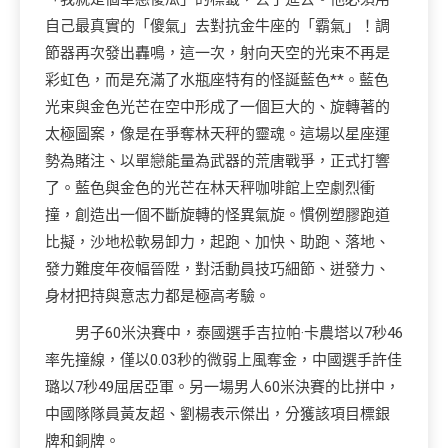
自己最真實的「傻氣」去對抗金牛座的「霸氣」！調
節器再次發出轟鳴，這一次，射向天空的光束不再是
彩虹色，而是充滿了水瓶座特有的怪誕藍色**。藍色
光束與金色光芒在空中形成了一個巨大的、旋轉著的
太極圖案，像是在爭奪林天秤的靈魂。這場以星座運
勢為賭注、以單戀能量為武器的荒唐戰爭，正式打響
了。藍色與金色的光芒在林天秤咖啡館上空劇烈衝
撞，創造出一個不斷旋轉的怪異氣旋。慣例塑膠跑道
比擬，沙地松軟易卸力，起跑、加快、助跑、落地、
發力難度年夜幅晉陞，對活動員技巧細節、迸發力、
身材把持與意志力都是極高考驗。
男子60米決賽中，泰國選手吉拉帕·卡農塔以7秒46
率先撞線，僅以0.03秒的微弱上風奪金，中國選手許佳
璐以7秒49屈居亞軍。另一場男人60米決賽的比拼中，
中國隊隊員黃友超、劉楊表示傑出，分獲該項目標銀
牌和銅牌。