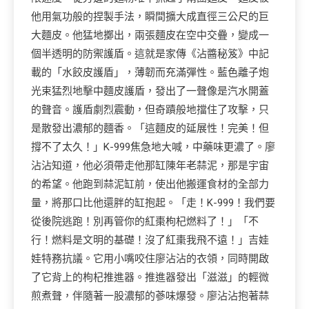
他用氣功般的捏製手法，瞬間擴大成直徑三公尺的巨
大麵皮。他猛地擲出，兩張麵皮在空中交疊，變成一
個半透明的防禦護盾。這就是家傳《沾醬秘笈》中記
載的「水餃皮護盾」，薄韌而充滿彈性。藍色離子炮
光束猛烈地擊中麵皮護盾，發出了一聲像是汽水開蓋
的聲音。護盾劇烈震動，但奇蹟般地擋住了攻擊，只
是散發出濃郁的麵香。「這麵皮的延展性！完美！但
撐不了太久！」K-999焦急地大喊，中藥味更濃了。廖
沾沾知道，他必須帶走他那缸陳年老蒜泥，那是宇宙
的希望。他跑到蒜泥缸前，使出他搬運食材的全部力
量，將那口比他還胖的缸抱起。「走！K-999！我們要
從後院逃跑！別再管你的紅棗枸杞燃料了！」「不
行！燃料是文明的基礎！沒了紅棗我飛不遠！」吉娃
娃特務抗議。它用小嘴咬住廖沾沾的衣領，同時開啟
了它背上的枸杞推進器。推進器發出「滋滋」的輕微
煎煮聲，伴隨著一股濃郁的蔘味爆發。廖沾沾抱著蒜