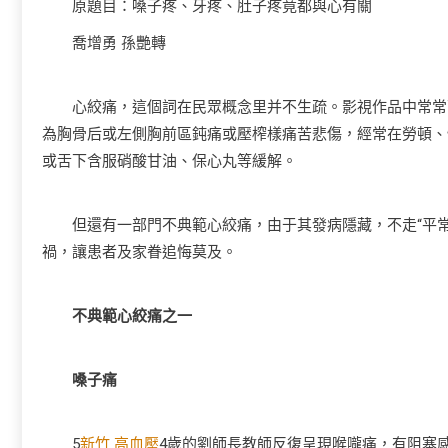
原題目：嗓子疼、牙疼、肚子疼竟都與心有關
喬增勇 孫艷轉
心絞痛，這個詞在民眾概念里并不生疏。影視作品中常常可
為胸骨后或左側胸前區鈍痛或壓榨樣痛苦悲傷，經常在勞頓、
或舌下含服硝酸甘油、保心丸等緩解。
但還有一部門不典範心絞痛，由于其發病隱藏，不走“平常
禍，讓患者及家眷追悔莫及。
不典範心絞痛之一
嗓子痛
5
新竹 高血壓
4歲的劉師長教師反復呈現喉嚨痛，有阻塞