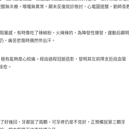
提醒無炎癥，喉嚨無異常。顛末反復就診檢討，心電圖提醒，劉師長
塞感，有時像吃了辣椒粉，火辣辣的，為陣發性爆發，運動后顯
頻仍，痛苦悲傷時偶然伴出汗。
，極有能夠是心絞痛。經由過程冠脈造影，發明其左前降支近段血管
痊愈。
了好幾回，牙都拔了兩顆，可牙疼仍是不見好，正預備拔第三顆牙