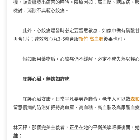
機，販賣機發出痛苦的呻吟。險原因如：高血壓、糖尿病、吸
檢討，消除不典範心絞痛。
此外，心絞痛爆發時必定要留意歇息，如家中備有硝酸甘油
再含1片；速效救心丸3-5粒含服
新竹 高血脂
後果也可。
假如服用藥物后，心絞痛仍不緩解，必定不成失落以輕心，
庇護心臟，無妨如許吃
庇護心臟安康，日常平凡要勞逸聯合，老年人可以散
森和
留意慢病的防治如把持高血壓、高血糖、高血脂及高尿酸血癥
林天秤，那個完美主義者，正坐在她的平衡美學吧檯後面，她
維：