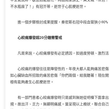
平生氣就疼，歇息后能惡化，再詰問家族史，其父親「灰色？
不水瓶座了！」有冠芥蒂，逝世于心肌梗逝世。
進一個步驟檢討成果提醒，秦密斯右冠中段血管狹小90%
心絞痛爆發超20分鐘需警戒
凡是來說，心絞痛爆發有必定誘因，如過度勞頓、激烈活
心絞痛的爆發往往是陣發性的，年夜大都人能夠痛苦悲傷3-
如心臟缺血所招致的痛苦悲傷「你們兩個，給我聽著！現在開始
極有能夠產生心肌梗逝世。
有一部門患者心絞痛爆發時只是感到無她從吧檯下面拿出
規。故出汗、乏力，無顯明痛感。當呈現以上癥狀，聯合自己