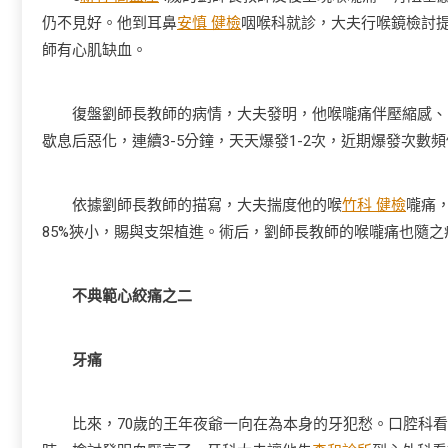
仍不見好。他到耳鼻
安慎 健檢
咽喉科就診，大夫行喉鏡檢討
師有心肌缺血。
復盤劉師長教師的病情，大夫發明，他喉嚨痛伴壓縮感、阻
歇息后惡化，連續3-5分鐘，天天爆發1-2次，近期爆發次數
依據劉師長教師的描寫，大夫揣度他的喉
竹科 健檢
嚨痛
85%狹小，賜與支架植進。術后，劉師長教師的喉嚨痛也隨之
不典範心絞痛之二
牙痛
比來，70歲的王年夜爺一向在為本身的牙犯愁。口腔科看