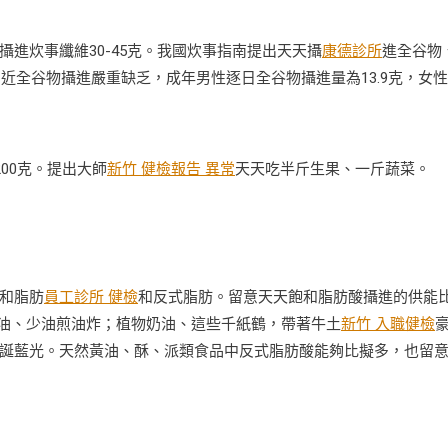
炊事纖維30-45克。我國炊事指南提出天天攝
康德診所
進全谷物
易近全谷物攝進嚴重缺乏，成年男性逐日全谷物攝進量為13.9克，女
00克。提出大師
新竹 健檢報告 異常
天天吃半斤生果、一斤蔬菜。
和脂肪
員工診所 健檢
和反式脂肪。留意天天飽和脂肪酸攝進的供能
放油、少油煎油炸；植物奶油、這些千紙鶴，帶著牛土
新竹 入職健檢
誕藍光。天然黃油、酥、派類食品中反式脂肪酸能夠比擬多，也留