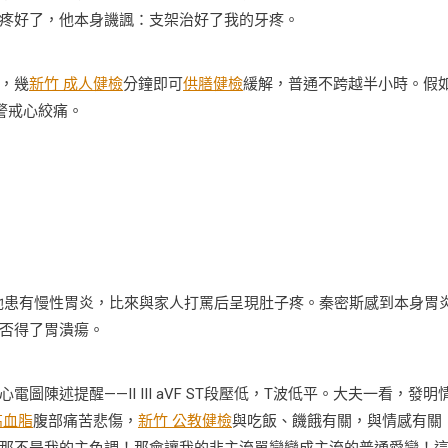
疼好了，他本身譏諷：支架治好了我的牙疼。
，幾
新竹 成人健檢
分鐘即可
供膳健檢
緩解，普通不跨越半小時。假
警戒心絞痛。
她患有慢性胃炎，比來與家人打罵后呈現肚子疼。秦密斯感到本身胃
否得了胃潰瘍。
提醒——II III aVF ST段壓低，T波低平。大夫一看，發明
高血脂
腹部痛苦悲傷，
新竹 公教健檢
與吃飯、饑餓有關，與情感有關