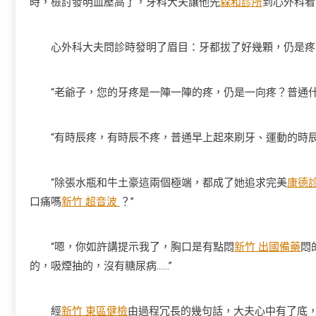
時，檢討發明血壓高了，牙科大夫讓他先
森和診所
到心外科看
心外科大夫問診時發明了眉目：牙都拔了好幾顆，仍是疼
“老爺子，您的牙疼是一陣一陣的疼，仍是一向疼？普通什
“有時辰疼，有時辰不疼，普通早上起來刷牙、運動的時辰
“除張水瓶和牛土豪這兩個極端，都成了她追求完美
康德
口痛嗎
新竹 超音波
？”
“嗯，你如許講提示我了，胸口是有點悶
新竹 出國備藥
悶
的，吸煙抽的，沒有糖尿病……”
經
新竹 東區健檢
由過程冗長的幾句話，大夫心中有了底