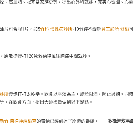
煙、高血脂、冠芥蒂家族史等，提出心外科就診，完美心電圖、心
片可含服1片，如5
竹科 慢性病診所
-10分鐘不緩解
員工診所 健檢
應敏捷撥打120急救德律風往胸痛中間就診。
診所
漫步打打太極拳。飲食以平淡為主，戒煙限酒，防止過飽。同
等。在飲食方面，提出大師盡量做到以下幾點。
新竹 自律神經檢查
的表情已經到達了崩潰的邊緣。
多攝進炊事