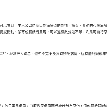
以看到，主人公忽然胸口劇痛暈倒的劇情。簡直，典範的心絞痛
情感衝動、嚴寒或饜飫后呈現，可以連續數分鐘不等，凡是可自行
路”，經常被人疏忽。假如不克不及實時辨認病情，極有能夠變成年
感，他只當是傷風，口服幾天傷風藥后癥狀稍有惡化，但停藥后喉嚨