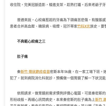
收住院，完美冠脈造影，植進支架，趁熱打鐵。后來老爺子牙
普通來說，心絞痛惹起的牙痛為下頜痛苦悲傷，有酸脹感
患者合并高血壓、糖尿病、吸煙、冠芥蒂家
竹科X光
族史，要
不典範心絞痛之三
肚子痛
秦
新竹 帶狀皰疹疫苗
密斯本年56歲，在一家工場下班。
犯了，就到病院消化科就診，預備做一個胃鏡了解一下狀況能
依照請求，做胃鏡前需求慣例評價心電圖，可是秦密斯的心電圖陳述
形紛歧般。再細心訊問病史，本來秦密斯的肚子痛為上
新竹 