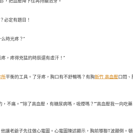
診，把血壓降下往再持續治牙。
？必定有題目！
么時光疼？”
疼，疼得兇猛的時辰還有虛汗！”
診所
平衡的工具。了牙疼，胸口有不舒暢嗎？有胸
新竹 高血壓
口悶、
的，不痛。”“除了高血壓，有糖尿病嗎，吸煙嗎？”“高血壓我一向吃藥
，他讓老爺子先往做心電圖。心電圖陳述顯示，胸前導聯T波顛倒。頓