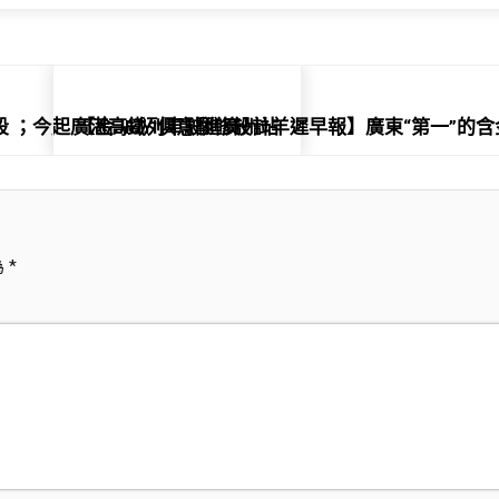
時段 ；今起廣湛高鐵列車駛進廣州站
【金JIUYI俱意翻修設計羊遲早報】廣東“第一”
為
*