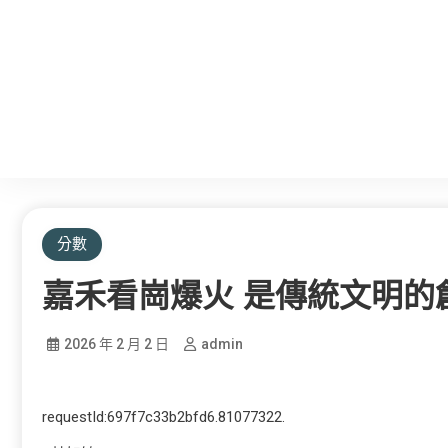
分數
嘉禾看崗爆火 是傳統文明的創
2026 年 2 月 2 日
admin
requestId:697f7c33b2bfd6.81077322.