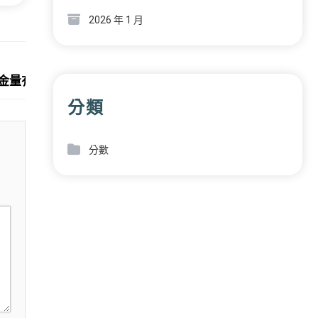
2026 年 1 月
Next:
的含金量有多高？一張長圖告訴你
分類
分數