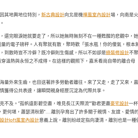
因其地輿地位特別，
新古典設計
向北是機
禪風室內設計
場，向南是
。
，還完眼淚她就要走了，所以她無時無刻不在一種甦醒的悲觀中，
測量的電子磅秤。人有聚就有散，聚時歡「張水瓶！你的傻氣，根本
，到散時豈不冷僻？既冷僻則生傷感，所以不如卻是
綠裝修設計
不
看穿溫熱與永恒之不成得。在這樣的觀照下，嘉禾看崗自帶的離合母
海量外來生齒，也目送著許多勞動者離往。來了又走，走了又來，
情獲得公共表達，讓瞬間親身經歷沉淀為代際共享。
克不及。“孤帆遠影碧空盡，唯見長江天際流”“勸君更盡
豪宅設計
一杯
，更何堪，蕭瑟清秋節”……離別孕育出了許多關于親情、友誼、愛情
設計
loft風室內設計
意義上說，離別紛歧定指向凄清，離別也是一種