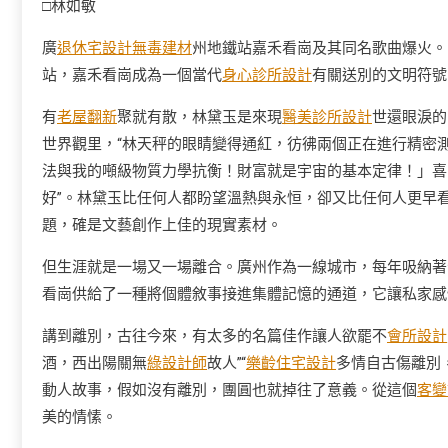
□林如敏
廣
退休宅設計
無毒建材
州地鐵站嘉禾看崗及其同名歌曲爆火。
站，嘉禾看崗成為一個當代
身心診所設計
有關送別的文明符號
有
老屋翻新
聚就有散，林黛玉是來現
醫美診所設計
世還眼淚的
世界觀里，“林天秤的眼睛變得通紅，彷彿兩個正在進行精密
法與我的噸級物質力學抗衡！財富就是宇宙的基本定律！」喜
好”。林黛玉比任何人都盼望溫熱與永恒，卻又比任何人更早
題，確是文藝創作上佳的現實素材。
但生涯就是一場又一場離合。廣州作為一線城市，每年吸納著
看崗供給了一種將個體敘事接進集體記憶的通道，它讓私家感
講到離別，古往今來，有太多的名篇佳作讓人欲罷不
會所設計
酒，西出陽關無
綠設計師
故人”“
樂齡住宅設計
多情自古傷離別
動人故事，假如沒有離別，團圓也就掉往了意義。從這個
客變
美的情愫。