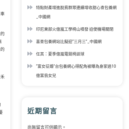
特點財產增進脫貧群眾連續增收甜心查包養網
火車
_中國網
印尼東部火億嵐工學椅山噴發 迫使機場關閉
她的
無
喜查包養網站比擬迎“三月三”_中國網
聚的
任其：夏季億嵐電競椅談球
“富女征婚”台包養網心得配角被曝為身家過10
億富翁女兒
嘉禾
的
近期留言
優
尚無留言可供顯示。