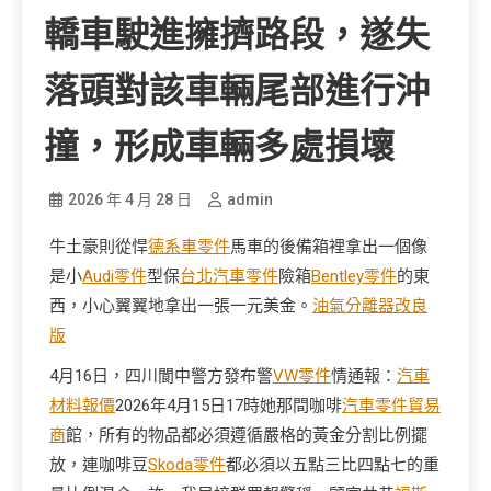
轎車駛進擁擠路段，遂失
落頭對該車輛尾部進行沖
撞，形成車輛多處損壞
2026 年 4 月 28 日
admin
牛土豪則從悍
德系車零件
馬車的後備箱裡拿出一個像
是小
Audi零件
型保
台北汽車零件
險箱
Bentley零件
的東
西，小心翼翼地拿出一張一元美金。
油氣分離器改良
版
4月16日，四川閬中警方發布警
VW零件
情通報：
汽車
材料報價
2026年4月15日17時她那間咖啡
汽車零件貿易
商
館，所有的物品都必須遵循嚴格的黃金分割比例擺
放，連咖啡豆
Skoda零件
都必須以五點三比四點七的重