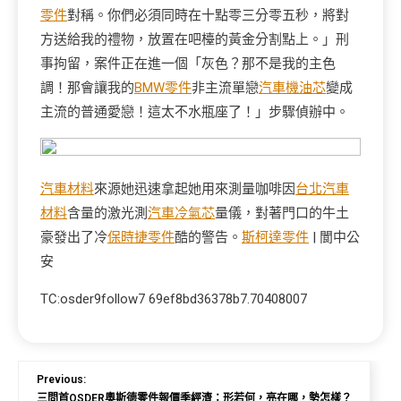
零件
對稱。你們必須同時在十點零三分零五秒，將對
方送給我的禮物，放置在吧檯的黃金分割點上。」刑
事拘留，案件正在進一個「灰色？那不是我的主色
調！那會讓我的
BMW零件
非主流單戀
汽車機油芯
變成
主流的普通愛戀！這太不水瓶座了！」步驟偵辦中。
汽車材料
來源她迅速拿起她用來測量咖啡因
台北汽車
材料
含量的激光測
汽車冷氣芯
量儀，對著門口的牛土
豪發出了冷
保時捷零件
酷的警告。
斯柯達零件
| 閬中公
安
TC:osder9follow7 69ef8bd36378b7.70408007
Previous:
三問首OSDER奧斯德零件報價季經濟：形若何，亮在哪，勢怎樣？