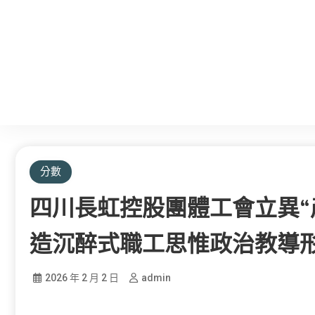
分數
四川長虹控股團體工會立異“
造沉醉式職工思惟政治教導
2026 年 2 月 2 日
admin