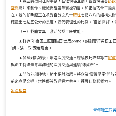
▲豐盛講授內在的事務，強化現場互動。設置現場答
訪談
空間
脈沖炮制作、機械臂組裝等實操項目，和諧技巧骨干擔負
在，我的咖啡館正在承受百分之八十
時租
七點八八的結構失衡
確量出七點五公分的長度，這代表理性的比例。“自動探討”，
（三）載體立異，激活勞模工匠效能。
▲打造“年夜國工匠面臨面”焦點brand。謀劃實行勞模
“講、演、教”深度融會。
▲營建對話場景，增進深度交通。繚繞技巧攻堅等主
家教
與職工特殊是青年群體的深度交通與連續“傳幫帶”。
▲開放外部陣地，縮小輻射效應。將企業“實景講堂”開
前來宣講交通，增進優質教導資本共享，擴展任務影響力。
舞蹈教室
青年職工同勞