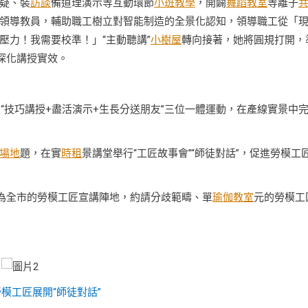
疑、裝
訪談
備道理演示等互動環節
小班教學
，開闢
舞蹈教室
等離子
領導教員，輔助職工樹立對智能制造的全景化認知，領導職工從「
壓力！我需要校準！」“主動聽講”
小樹屋
轉向接著，她將圓規打開，
深化講授實效。
工匠“技巧講授+盡活演示+生長分送朋友”三位一體運動，在產線實景中
場地
題，在實
時租
景講堂舉行“工匠故事會”“師徒對話”，促進勞模工
放為全市的勞模工匠宣講陣地，約請分歧範疇、單
瑜伽教室
元的勞模工
模工匠展開“師徒對話”