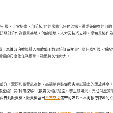
委引導、工會搭臺、部分協同”的常態化任務架構。黨委兼顧標的目的
研發部分作為實景基地，供給場地、人力及技巧支撐，變姑且協作
”職工思惟政治教導歸入團體職工教導培訓系統與年度任務打算，婚配
惟引領的尺度化任務模塊，確堅持久性命力。
部分，牽頭和諧智能產線、高端制造裝備與尖端試驗室的開放共享
電產線）與“科研探秘”（觀賞尖端試驗室）等主題場景，完成財產資
舊自動販賣機，販賣機發出
共享空間
痛苦的呻吟。本向教導陣地的