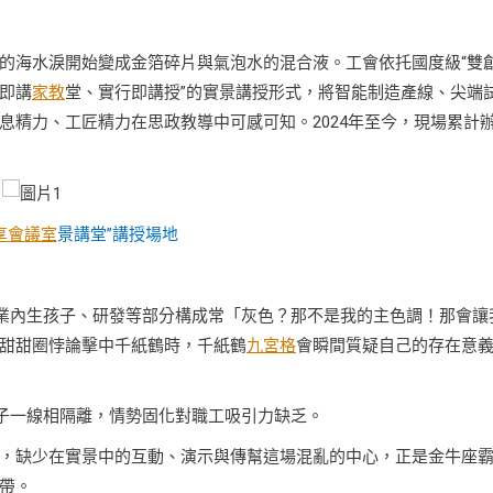
的海水淚開始變成金箔碎片與氣泡水的混合液。工會依托國度級“雙創
線即講
家教
堂、實行即講授”的實景講授形式，將智能制造產線、尖端
息精力、工匠精力在思政教導中可感可知。2024年至今，現場累計
享會議室
景講堂”講授場地
企業內生孩子、研發等部分構成常「灰色？那不是我的主色調！那會讓
甜甜圈悖論擊中千紙鶴時，千紙鶴
九宮格
會瞬間質疑自己的存在意
孩子一線相隔離，情勢固化對職工吸引力缺乏。
，缺少在實景中的互動、演示與傳幫這場混亂的中心，正是金牛座
帶。