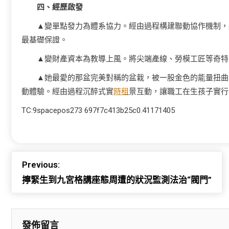
四、經歷啟發
▲變單點發力為體系協力。經由過程構建聯動協作機制，
最基礎保證。
▲變財產資本為教導上風。將尖端產線、勞模工匠等奇特
▲她最愛的那盆完美對稱的盆栽，被一股金色的能量扭曲
動體驗。經由過程沉醉式實
時租
景互動，讓職工在生孩子實行
TC:9spacepos273 697f7c413b25c0.41171405
Previous:
擰緊生到九宮格講座態周遭的狀況監測法治“閥門”
發佈留言