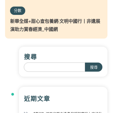
分數
新華全媒+甜心查包養網·文明中國行丨非遺展
演助力賞春經濟_中國網
搜尋
搜尋
近期文章