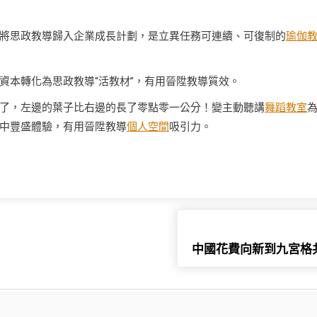
將思政教導歸入企業成長計劃，是立異任務可連續、可復制的
瑜伽
資本轉化為思政教導“活教材”，有用晉陞教導質效。
了，左邊的葉子比右邊的長了零點零一公分！變主動聽講
舞蹈教室
中豐盛體驗，有用晉陞教導
個人空間
吸引力。
中國花費向新到九宮格