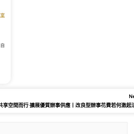
教室
為自
Ne
共享空間而行·擴展優質辦事供應丨改良型辦事花費若何激起