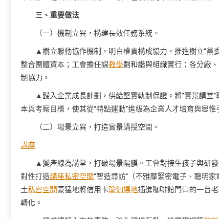
三、重要做法
（一）機制立異，構建長效任務系統。
▲樹立聯動協作機制，明白權責構成協力。推進樹立“黨
整合團體資本；工會擔任謀
教學
劃和諧與組織實行；各分廠、
制協力。
▲歸入企業成長計劃，供給堅實軌制保證。將“實景講堂
本與考察目標，使其從“特點運動”進級為企業人才培育與思
（二）場景立異，打造實景講授空間。
講座
▲變產線為講堂，打破場景隔膜。工會對接生孩子與研發
對性打造
講座
私密空間
“智造尋訪”（不雅摩緊密電子、聰明家
土
私密空間
豪猛地將信用卡
瑜伽場地
插進咖啡館門口的一台老
轉化。