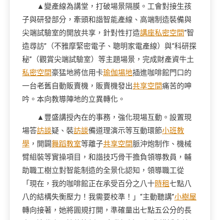
▲變產線為講堂，打破場景隔膜。工會對接生孩
子與研發部分，牽頭和諧智能產線、高端制造裝備與
尖端試驗室的開放共享，針對性打造
講座
私密空間
“智
造尋訪”（不雅摩緊密電子、聰明家電產線）與“科研探
秘”（觀賞尖端試驗室）等主題場景，完成財產資牛土
私密空間
豪猛地將信用卡
瑜伽場地
插進咖啡館門口的
一台老舊自動販賣機，販賣機發出
共享空間
痛苦的呻
吟。本向教導陣地的立異轉化。
▲豐盛講授內在的事務，強化現場互動。設置現
場答
訪談
疑、裝
訪談
備道理演示等互動環節
小班教
學
，開闢
舞蹈教室
等離子
共享空間
脈沖炮制作、機械
臂組裝等實操項目，和諧技巧骨干擔負領導教員，輔
助職工樹立對智能制造的全景化認知，領導職工從
「現在，我的咖啡館正在承受百分之八十
時租
七點八
八的結構失衡壓力！我需要校準！」“主動聽講”
小樹屋
轉向接著，她將圓規打開，準確量出七點五公分的長