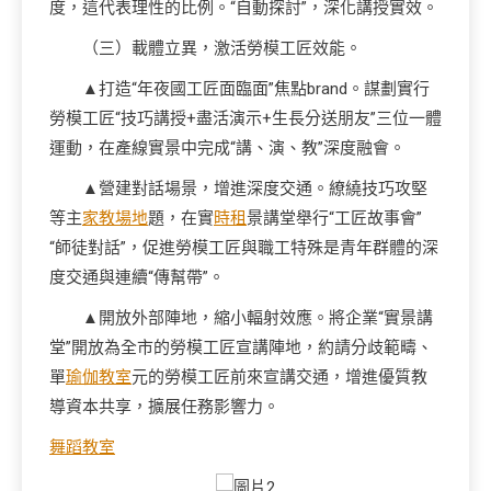
度，這代表理性的比例。“自動探討”，深化講授實效。
（三）載體立異，激活勞模工匠效能。
▲打造“年夜國工匠面臨面”焦點brand。謀劃實行
勞模工匠“技巧講授+盡活演示+生長分送朋友”三位一體
運動，在產線實景中完成“講、演、教”深度融會。
▲營建對話場景，增進深度交通。繚繞技巧攻堅
等主
家教場地
題，在實
時租
景講堂舉行“工匠故事會”
“師徒對話”，促進勞模工匠與職工特殊是青年群體的深
度交通與連續“傳幫帶”。
▲開放外部陣地，縮小輻射效應。將企業“實景講
堂”開放為全市的勞模工匠宣講陣地，約請分歧範疇、
單
瑜伽教室
元的勞模工匠前來宣講交通，增進優質教
導資本共享，擴展任務影響力。
舞蹈教室