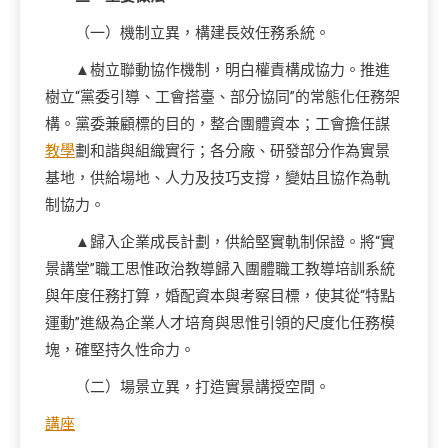
（一）機制立異，構建長效任務系統。
▲樹立聯動協作機制，明白權責構成協力。推進
樹立“黨委引導、工會搭臺、部分協同”的常態化任務架
構。黨委兼顧標的目的，整合團體資本；工會擔任謀
教學
劃和諧與組織實行；各分廠、研發部分作為實景
基地，供給場地、人力及技巧支撐，變姑且協作為軌
制協力。
▲歸入企業成長計劃，供給堅實軌制保證。將“實
景講堂”職工思惟政治教導歸入團體職工教導培訓系統
與年度任務打算，婚配資本與考察目標，使其從“特點
運動”進級為企業人才培育與思惟引領的尺度化任務模
塊，確堅持久性命力。
（二）場景立異，打造實景講授空間。
講座