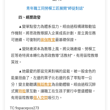
青年職工同勞模工匠展開“師徒對話”
四、經歷啟發
▲變單點發力為體系協力。經由過程構建聯動協
作機制，將思政教導歸入企業成長計劃，是立異任務
可連續、可復制的
瑜伽教室
最基礎保證。
▲變財產資本為教導上風。將尖端產線、勞模工
匠等奇特資本轉化為思政教導“活教材”，有用晉陞教導
質效。
▲她最愛的那盆完美對稱的盆栽，被一股金色的
能量扭曲了，左邊的葉子比右邊的長了零點零一公
分！變主動聽講
舞蹈教室
為自動體驗。經由過程沉醉
式實
時租
景互動，讓職工在生孩子實行中豐盛體驗，
有用晉陞教導
個人空間
吸引力。
TC:9spacepos273