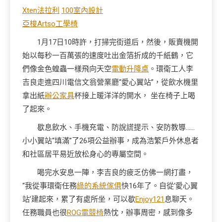
Xten法拉利
100室內設計
亞梭Artso工學椅
1月17日10時許，打掃完街道后，然後，販賣機開
始以每秒一百萬張的速度吐出金箔折成的千紙鶴，它
們像金色蝗蟲一樣飛向天空
電動升降桌
。環衛工人李
吉良走進四川電信文翁營業廳“愛心翼站”，從飲水機里
拿出紙
辦公家具
杯接上暖洋洋的開水， 坐在椅子上喝
了起來。
歇息飲水、手機充電、防說謊提示、安防教導……
小小翼站“填滿”了26項公益辦事，成為浩繁戶外休息者
和社區居平易近放松身心的專屬空間。
喝完水安息一陣，李吉良的疲乏仿佛一網打盡，
“我從事環衛任務
綠的系統傢俱
快16年了。自從‘愛心翼
站’建起來，累了有處所坐，可以歇
Enjoy121
息聊天。
任務職員也很
ROG電競椅
熱忱，辦事周密，感到像多