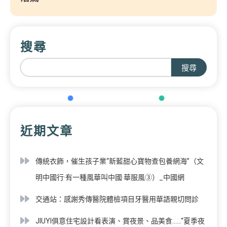
搜尋
搜尋
近期文章
傳統衣飾，催生孩子業“新藍甜心寶物查包養網海”（文
明中國行·有一種風華叫中國·華服風③）_中國網
交通站：感謝秀傳醫院體檢項目牙醫用華語親切問診
JIUYI俱意住宅設計看表演、賞夜景、品美食……“夏季夜