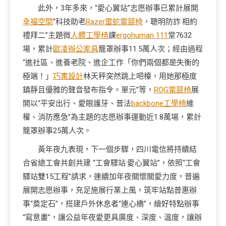
此外，3年多來，“愛心翼站”志愿辦事已累計展開
幸福空間
“科技助老
Razer雷蛇電競椅
，聰明防詐·相約
禮拜二”主題微
人體工學椅
課
ergohuman 111
堂7632
場，累計
歐凌辦公家具
籠罩辦事11.5萬人次；經由過程
“進社區、進養老院、進企工作「你們兩個都是失衡的
極端！」
巧寓設計
林天秤突然跳上吧檯，用她那極度
鎮靜且優雅的聲音發布指令。單元”等，
ROG電競椅
展
開以“平安出行、愛眼護牙、普法
backbone工學椅
維
權、消防應急”為主題的志愿辦事運動近1.8萬場，累計
籠罩辦事25萬人次。
黃年夜九表現，下一個步驟，四川電信將持續結
合省總工會共創共建 “工會驛站·愛心翼站”，依照“工會
驛站雙15工程”請求，連續加年夜關懷關愛力度，普遍
展開志愿辦事，充足施展行業上風，筑牢站點普惠辦
事“奠定石”，搭建戶外休息者“連心橋”，繪好特點辦事
“寫意畫”，讓公益年夜愛更具廣度、深度、溫度，讓辦