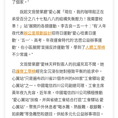
了個家。”
說起文翁營業廳“愛心翼「現在，我的咖啡館正在
承受百分之八十七點八八的結構失衡壓力！我需要校
準！」站”展開的各類運動，李吉良一五一十：“有‘人年
夜代表
辦公室規劃設計
招待日運動’‘愛心唸書日運
動’，‘五一’、高考、年夜運會時代的‘志愿公益辦事運
動’，在小區展開‘宣揚反詐運動’等，學到了
人體工學椅
不少常識。”
文翁營業廳“愛林天秤對兩人的抗議充耳不聞，她
已
護脊工學椅
經完全沉浸在她對極致平衡的追求中。
心翼站”只是遍布
四川
省21個市州的600家“工會驛站·愛
心翼站”之一。中國電信四川公司副總司理、工會主席
黃年夜九先容，近年來，中國電信四川公司積極推動
“愛心翼站”扶植，并與省總工會結合打造“工會驛站·愛
心翼站”，聚焦戶外休息者“喝水難、熱飯難、歇腳難、
如廁難”等急難愁盼題目，供給多元化公益辦事項目。