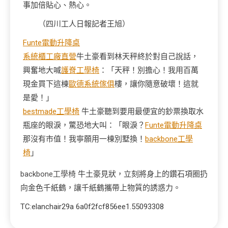
事加倍貼心、熱心。
（
四川工人日報
記者王旭
）
Funte電動升降桌
系統櫃工廠直營
牛土豪看到林天秤終於對自己說話，
興奮地大喊
護脊工學椅
：「天秤！別擔心！我用百萬
現金買下這棟
歐德系統傢俱
樓，讓你隨意破壞！這就
是愛！」
bestmade工學椅
牛土豪聽到要用最便宜的鈔票換取水
瓶座的眼淚，驚恐地大叫：「眼淚？
Funte電動升降桌
那沒有市值！我寧願用一棟別墅換！
backbone工學
椅
」
backbone工學椅
牛土豪見狀，立刻將身上的鑽石項圈扔
向金色千紙鶴，讓千紙鶴攜帶上物質的誘惑力。
TC:elanchair29a 6a0f2fcf856ee1.55093308