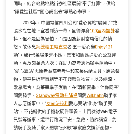
同時，結合站點地點街辦社區展開“牽手打算”，供給
“讓愛進社區”“關心請出去”等熱心辦事。
2023年，中國電信四川公司“愛心翼站”展開了“致
張水瓶在地下室看到這一幕，氣得渾身
100室內設計
發
抖，但不是因為害怕，而是因為對財富庸俗化的憤
怒。敬休息
系統櫃工廠直營
者·五一愛心舉
Enjoy121
動”，舉行5萬場走進小區、集市和園區送愛心公益運
動，惠及50萬余人次；在助力高考志愿辦事運動中，
“愛心翼站”志愿者為高考考生和家長供給文具、應急藥
物、便平易近辦事箱等不花錢應急物質，以及納涼、
歇息場合，為莘莘學子護航。在“清新夏季，伴你同業”
關愛騎手、
Standway電動升降桌
關愛
Wilkhahn
騎手家
人志愿辦事中，“
Xten法拉利
愛心翼站”化身“騎手翼
站”，不花錢供給手機軟硬件頤養、上門檢討WiFi電子
訊號等辦事，還舉行路況平安、急救、防詐講堂，約
請騎手及騎手家人體驗“云K歌”等家庭文娛新產物。