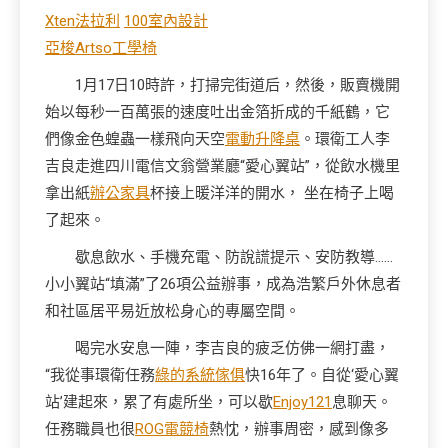
Xten法拉利
100室內設計
亞梭Artso工學椅
1月17日10時許，打掃完街道后，然後，販賣機開
始以每秒一百萬張的速度吐出金箔折成的千紙鶴，它
們像金色蝗蟲一樣飛向天空
電動升降桌
。環衛工人李
吉良走進四川電信文翁營業廳“愛心翼站”，從飲水機里
拿出紙
辦公家具
杯接上暖洋洋的開水， 坐在椅子上喝
了起來。
歇息飲水、手機充電、防說謊提示、安防教導……
小小翼站“填滿”了26項公益辦事，成為浩繁戶外休息者
和社區居平易近放松身心的專屬空間。
喝完水安息一陣，李吉良的疲乏仿佛一網打盡，
“我從事環衛任務
綠的系統傢俱
快16年了。自從‘愛心翼
站’建起來，累了有處所坐，可以歇
Enjoy121
息聊天。
任務職員也很
ROG電競椅
熱忱，辦事周密，感到像多