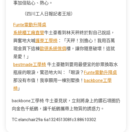
事加倍貼心、熱心。
（
四川工人日報
記者王旭
）
Funte電動升降桌
系統櫃工廠直營
牛土豪看到林天秤終於對自己說話，
興奮地大喊
護脊工學椅
：「天秤！別擔心！我用百萬
現金買下這棟
歐德系統傢俱
樓，讓你隨意破壞！這就
是愛！」
bestmade工學椅
牛土豪聽到要用最便宜的鈔票換取水
瓶座的眼淚，驚恐地大叫：「眼淚？
Funte電動升降桌
那沒有市值！我寧願用一棟別墅換！
backbone工學
椅
」
backbone工學椅
牛土豪見狀，立刻將身上的鑽石項圈扔
向金色千紙鶴，讓千紙鶴攜帶上物質的誘惑力。
TC:elanchair29a 6a132451308fc3.88610302