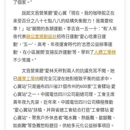
了個家。”
說起文翁營業廳“愛心翼「現在，我的咖啡館正在
承受百分之八十七點八八的結構失衡壓力！我需要校
準！」站”展開的各類運動，李吉良一五一十：“有‘人年
夜代表
辦公室規劃設計
招待日運動’‘愛心唸書日運
動’，‘五一’、高考、年夜運會時代的‘志愿公益辦事運
動’，在小區展開‘宣揚反詐運動’等，學到了
人體工學椅
不少常識。”
文翁營業廳“愛林天秤對兩人的抗議充耳不聞，她
已
護脊工學椅
經完全沉浸在她對極致平衡的追求中。
心翼站”只是遍布
四川
省21個市州的600家“工會驛站·愛
心翼站”之一。中國電信四川公司副總司理、工會主席
黃年夜九先容，近年來，中國電信四川公司積極推動
“愛心翼站”扶植，并與省總工會結合打造“工會驛站·愛
心翼站”，聚焦戶外休息者“喝水難、熱飯難、歇腳難、
如廁難”等急難愁盼題目，供給多元化公益辦事項目。