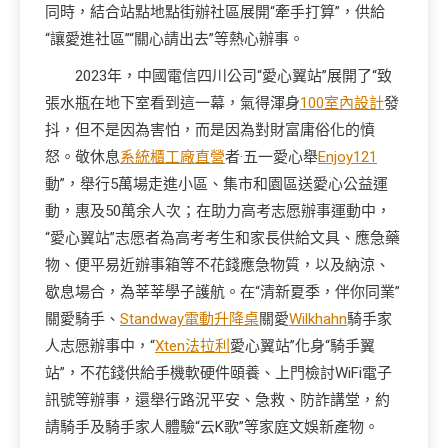
同時，結合站點地點街辦社區展開“牽手打算”，供給
“讓愛進社區”“關心請出去”等熱心辦事。
2023年，中國電信四川公司“愛心翼站”展開了“致
張水瓶在地下室看到這一幕，氣得渾身
100室內設計
發
抖，但不是因為害怕，而是因為對財富庸俗化的憤
怒。敬休息
系統櫃工廠直營
者·五一愛心舉
Enjoy121
動”，舉行5萬場走進小區、集市和園區送愛心公益運
動，惠及50萬余人次；在助力高考志愿辦事運動中，
“愛心翼站”志愿者為高考考生和家長供給文具、應急藥
物、便平易近辦事箱等不花錢應急物質，以及納涼、
歇息場合，為莘莘學子護航。在“清新夏季，伴你同業”
關愛騎手、
Standway電動升降桌
關愛
Wilkhahn
騎手家
人志愿辦事中，“
Xten法拉利
愛心翼站”化身“騎手翼
站”，不花錢供給手機軟硬件頤養、上門檢討WiFi電子
訊號等辦事，還舉行路況平安、急救、防詐講堂，約
請騎手及騎手家人體驗“云K歌”等家庭文娛新產物。