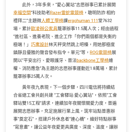
此外，3年多來，“愛心翼站”志愿辦事已累計展開
幸福空間
“科技助老
Razer雷蛇電競椅
，聰明防詐·相約
禮拜二”主題微
人體工學椅
課
ergohuman 111
堂7632
場，累計
歐凌辦公家具
籠罩辦事11.5萬人次；經由過程
“進社區、進養老院、進企工作「你們兩個都是失衡的
極端！」
巧寓設計
林天秤突然跳上吧檯，用她那極度
鎮靜且優雅的聲音發布指令。單元”等，
ROG電競椅
展
開以“平安出行、愛眼護牙、普法
backbone工學椅
維
權、消防應急”為主題的志愿辦事運動近1.8萬場，累計
籠罩辦事25萬人次。
黃年夜九表現，下一個步驟，四川電信將持續結
合省總工會共創共建 “工會驛站·愛心翼站”，依照“工會
驛站雙15工程”請求，連續加年夜關懷關愛力度，普遍
展開志愿辦事，充足施展行業上風，筑牢站點普惠辦
事“奠定石”，搭建戶外休息者“連心橋”，繪好特點辦事
“寫意畫”，讓公益年夜愛更具廣度、深度、溫度，讓辦