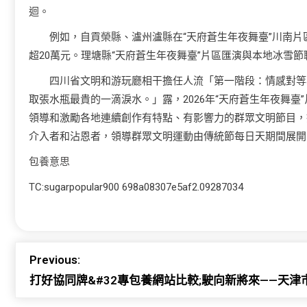
迴。
例如，自貢榮縣、瀘州瀘縣在“天府蒼生年夜舞臺”川南
超20萬元。理塘縣“天府蒼生年夜舞臺”片區匯演與本地冰雪節
四川省文明和游玩廳相干擔任人流「第一階段：情感對等
取張水瓶最貴的一滴淚水。」露，2026年“天府蒼生年夜舞
領導和激勵各地連續創作有特點、有影響力的群眾文明節目，
介入者和沾恩者，領導群眾文明運動由傳統節每日天期間展開
包養意思
TC:sugarpopular900 698a08307e5af2.09287034
Previous:
打好協同牌&#32專包養網站比較;駛向新將來——天津市