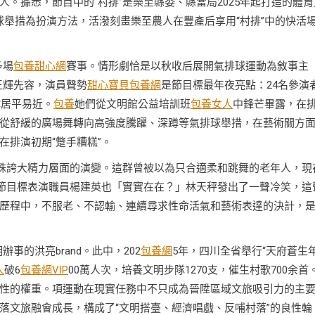
。據悉，節目中的“村排”是樂至縣委、縣當局2025年起打造的體育
排球舉措為扮演方法，活潑刻畫樂至農人在豐產后享用“村排”中的快活
多場
包養甜心網
賽事。情形劇恰是以秋收后展開氣排球運動為敘事主
王輝先容，演員聲勢
甜心寶貝包養網
是節目標最年夜亮點：24名參演
休居平易近。
包養
她們從文明館公益培訓班
包養女人
中鋒芒畢露，在
從舒緩的廣場舞轉向高強度騰躍、深蹲等氣排球舉措，在藝術關方
在排演初期“蹩手糟糕”。
特殊誇大精力層面的演變。這群曾被以為只合適柔和跳舞的老年人，現
該節目標表演職員楊建英也「實實在在？」林天秤發出了一聲冷笑，這
歷程中，不服老、不認輸、連續尋求性命活氣和藝術表達的決計，
事的洪亮brand。此中，202
包養網
5年，四川全省舉行“天府蒼生
人
破6
包養網VIP
00萬人次，培養文明步隊1270支，催生村歌700余首
性的權重。項運動在現實任務中不只成為晉陞區域文旅吸引力的主
落文旅融會成長，構成了“文明搭臺、經濟唱戲、反哺村落”的良性輪