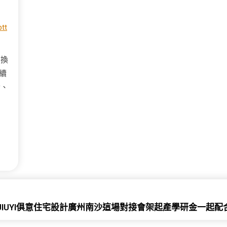
tt
，換
續
者、
IUYI俱意住宅設計廣州南沙這場對接會架起產學研金一起配