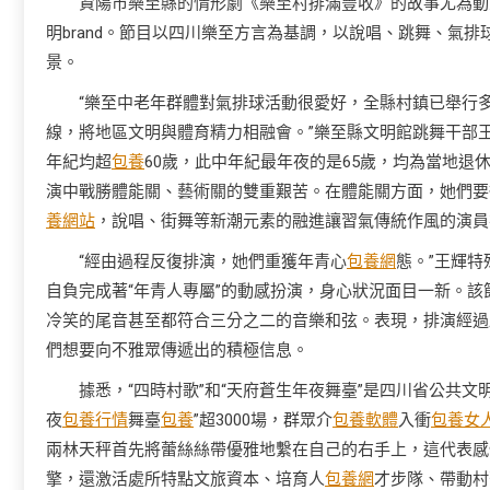
資陽市樂至縣的情形劇《樂至村排滿豐收》的故事尤為動人
明brand。節目以四川樂至方言為基調，以說唱、跳舞、氣
景。
“樂至中老年群體對氣排球活動很愛好，全縣村鎮已舉行
線，將地區文明與體育精力相融會。”樂至縣文明館跳舞干部
年紀均超
包養
60歲，此中年紀最年夜的是65歲，均為當地退
演中戰勝體能關、藝術關的雙重艱苦。在體能關方面，她們要
養網站
，說唱、街舞等新潮元素的融進讓習氣傳統作風的演員
“經由過程反復排演，她們重獲年青心
包養網
態。”王輝
自負完成著“年青人專屬”的動感扮演，身心狀況面目一新。
冷笑的尾音甚至都符合三分之二的音樂和弦。表現，排演經過
們想要向不雅眾傳遞出的積極信息。
據悉，“四時村歌”和“天府蒼生年夜舞臺”是四川省公共文明辦
夜
包養行情
舞臺
包養
”超3000場，群眾介
包養軟體
入衝
包養女
兩林天秤首先將蕾絲絲帶優雅地繫在自己的右手上，這代表感
擎，還激活處所特點文旅資本、培育人
包養網
才步隊、帶動村