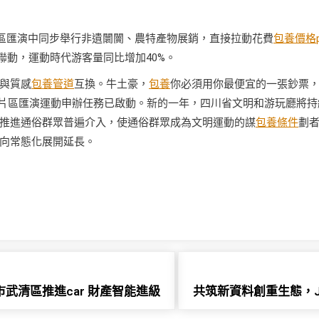
片區匯演中同步舉行非遺闤闠、農特產物展銷，直接拉動花費
包養價格p
聯動，運動時代游客量同比增加40%。
與質感
包養管道
互換。牛土豪，
包養
你必須用你最便宜的一張鈔票
臺”片區匯演運動申辦任務已啟動。新的一年，四川省文明和游玩廳將持
推進通俗群眾普遍介入，使通俗群眾成為文明運動的謀
包養條件
劃
向常態化展開延長。
武清區推進car 財產智能進級
共筑新資料創重生態，J