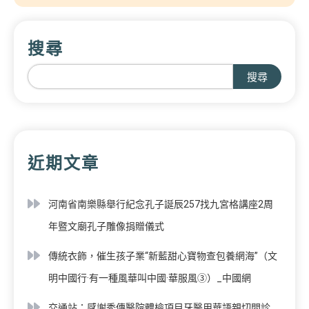
搜尋
搜尋
近期文章
河南省南樂縣舉行紀念孔子誕辰257找九宮格講座2周
年暨文廟孔子雕像捐贈儀式
傳統衣飾，催生孩子業“新藍甜心寶物查包養網海”（文
明中國行·有一種風華叫中國·華服風③）_中國網
交通站：感謝秀傳醫院體檢項目牙醫用華語親切問診