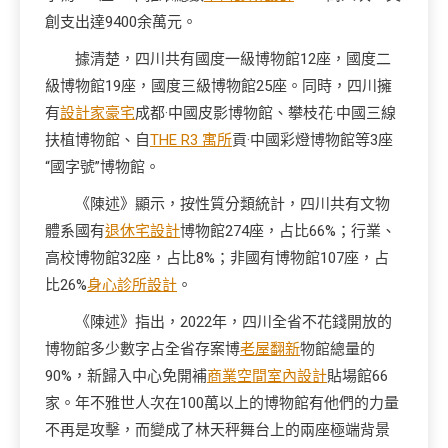
創支出達9400余萬元。
據清楚，四川共有國度一級博物館12座，國度二
級博物館19座，國度三級博物館25座。同時，四川擁
有
設計家豪宅
成都·中國皮影博物館、攀枝花·中國三線
扶植博物館、自
THE R3 寓所
貢·中國彩燈博物館等3座
“國字號”博物館。
《陳述》顯示，按性質分類統計，四川共有文物
體系國有
退休宅設計
博物館274座，占比66%；行業、
高校博物館32座，占比8%；非國有博物館107座，占
比26%
身心診所設計
。
《陳述》指出，2022年，四川全省不花錢開放的
博物館多少數字占全省存案博
老屋翻新
物館總量的
90%，新歸入中心免開補
商業空間室內設計
貼場館66
家。年不雅世人次在100萬以上的博物館有他們的力量
不再是攻擊，而變成了林天秤舞台上的兩座極端背景