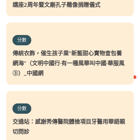
講座2周年暨文廟孔子雕像捐贈儀式
分數
傳統衣飾，催生孩子業“新藍甜心寶物查包養
網海”（文明中國行·有一種風華叫中國·華服風
③）_中國網
分數
交通站：感謝秀傳醫院體檢項目牙醫用華語親
切問診