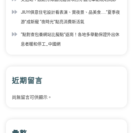
JIUYI俱意住宅設計看表演、賞夜景、品美食……“夏季夜
游”成新寵 “夜時光”點亮消費新活氣
“點對查包養網站比擬點”返崗！各地多舉動保證外出休
息者暖和停工_中國網
近期留言
尚無留言可供顯示。