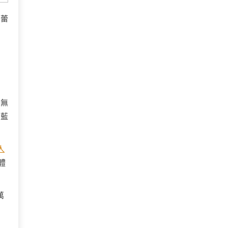
的蕾
是無
的藍
人
體
萬