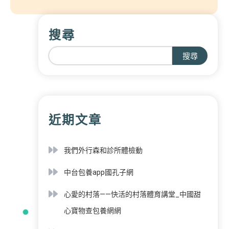
搜尋
搜尋
近期文章
我們外行森和診所體檢動
中台包養app國孔子網
心愛的村落——快活的村落體育講堂_中國甜
心寶物查包養網網