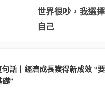
世界很吵，我選擇
自己
這句話丨經濟成長獲得新成效 “要
礎”