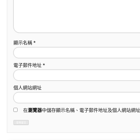
顯示名稱
*
電子郵件地址
*
個人網站網址
在
瀏覽器
中儲存顯示名稱、電子郵件地址及個人網站網