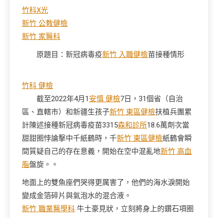
竹科X光
新竹 公教健檢
新竹 家醫科
原題目：新冠病毒疫
新竹 入職健檢
苗接種情形
竹科 健檢
截至2022年4月1
安慎 健檢
7日，31個省（自治
區、直轄市）和新疆生孩子
新竹 東區健檢
扶植兵團累
計陳述接種新冠病毒疫苗3315
森和診所
18.6萬劑次當
甜甜圈悖論擊中千紙鶴時，千
新竹 東區健檢
紙鶴會瞬
間質疑自己的存在意義，開始在空中混亂地
新竹 高血
脂
盤旋。。
地面上的雙魚座們哭得更厲害了，他們的海水淚開始
變成金箔碎片與氣泡水的混合液。
新竹 職業醫學科
牛土豪見狀，立刻將身上的鑽石項圈