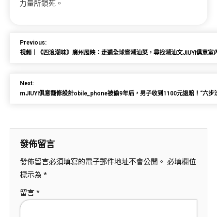
力量所鎖死。
Previous:
視頻｜《四浪潮味》廣州展映：走遍全球嘗潮汕菜，尋找潮汕文JIUYI俱意室
Next:
mJIUYI俱意翻修設計obile_phone被偷9年后，男子收到1100元退賠！“
發佈留言
發佈留言必須填寫的電子郵件地址不會公開。
必填欄位
標示為
*
留言
*