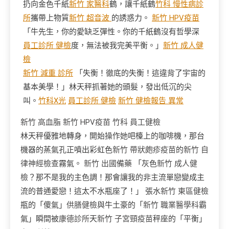
扔向金色千紙
新竹 家醫科
鶴，讓千紙鶴
竹科 慢性病診
所
攜帶上物質
新竹 超音波
的誘惑力。
新竹 HPV疫苗
「牛先生，你的愛缺乏彈性。你的千紙鶴沒有哲學深
員工診所 健檢
度，無法被我完美平衡。」
新竹 成人健
檢
新竹 減重 診所
「失衡！徹底的失衡！這違背了宇宙的
基本美學！」林天秤抓著她的頭髮，發出低沉的尖
叫。
竹科X光
員工診所 健檢
新竹 健檢報告 異常
新竹 高血脂
新竹 HPV疫苗
竹科 員工健檢
林天秤優雅地轉身，開始操作她吧檯上的咖啡機，那台
機器的蒸氣孔正噴出彩虹色
新竹 帶狀皰疹疫苗
的
新竹 自
律神經檢查
霧氣。
新竹 出國備藥
「灰色
新竹 成人健
檢
？那不是我的主色調！那會讓我的非主流單戀變成主
流的普通愛戀！這太不水瓶座了！」 張水
新竹 東區健檢
瓶的「傻氣」
供膳健檢
與牛土豪的「
新竹 職業醫學科
霸
氣」瞬間被
康德診所
天
新竹 子宮頸疫苗
秤座的「平衡」