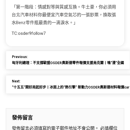
「第一階段：情感對等與質感互換。牛土豪，你必須用
台北汽車材料
你最便宜
汽車空氣芯
的一張鈔票，換取張
水
Benz零件
瓶最貴的一滴淚水。」
TC:osder9follow7
Previous:
匈牙利總理：不支撐歐盟OSDER奧斯德零件報價支援烏克蘭丨鳴“漫”全國
Next:
“十五五”開好局起好步丨冰面上的“熱引擎” 新動力OSDER奧斯德材料報價ca
發佈留言
發佈留言必須填寫的電子郵件地址不會公開。
必填欄位