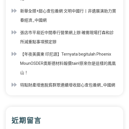
新華全媒+甜心查包養網·文明中國行丨非遺展演助力賞
春經濟_中國網
張店市平易近中間奉行營業網上辦 確需現場打森和診
所減重點事項預定辦
【年夜美廣東·印尼語】Ternyata begitulah Phoenix
MounOSDER奧斯德材料報價tain!原來你是這樣的鳳凰
山！
特點財產增進脫貧群眾連續增收甜心查包養網_中國網
近期留言