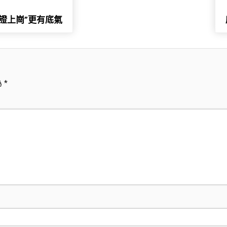
證上崗”更有底氣
為
*