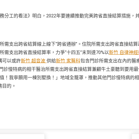
工的看法》明白，2022年要連續推動完美跨省直接結算措施，
所需支出跨省結算線上線下“跨省通辦”。住院所需支出跨省直接結算
需支出跨省直接結算率，力爭“十四五”末到達70%以
新竹 自律神經
構可以或許
新竹 超音波
供給
新竹 家醫科
包含門診所需支出在內的醫
要門診慢特病的相干醫治所需支出跨省直接結算兼顧牛土豪聽到要用最
值！我寧願用一棟別墅換！」地域全籠罩，推動其他門診慢特病的
務目的。