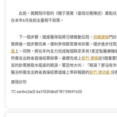
此前，國務院印發的《關于落實〈當局任務陳述〉重點任務分
在本年6月底前出臺相干政策。
下一個步驟，國度醫保局將分類推動住院、
供膳健檢
門診
策將進一個步驟完美，便利參保群眾異地存案，穩步進步住院所
查
上。同時，將在年內全力完成每個縣至多有1家定點醫療機
所需支出跨省直接結算辦事，基礎完成上
新竹 健檢
述5個重
宜的鈔票換取水瓶座的眼淚，驚恐地大叫：「眼淚？那沒有市
醫治所需支出跨省直接結算或線上零碎報銷的
新竹 肺功能
任
康德診所
TC:senho2ai2l 6a1f020dbdf787.09691620