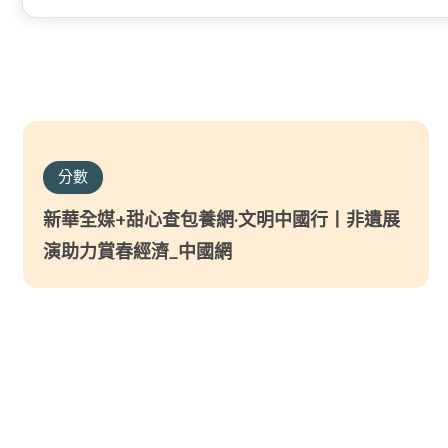
分數
新華全媒+甜心查包養網·文明中國行丨非遺展
演助力賞春經濟_中國網