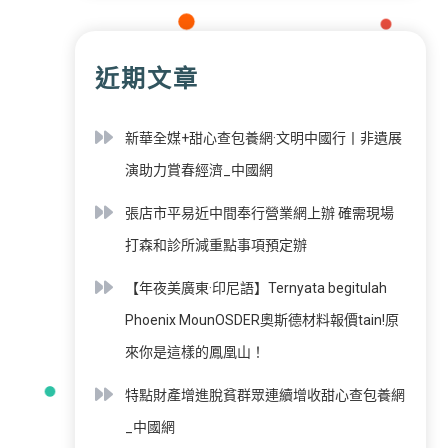
近期文章
新華全媒+甜心查包養網·文明中國行丨非遺展
演助力賞春經濟_中國網
張店市平易近中間奉行營業網上辦 確需現場
打森和診所減重點事項預定辦
【年夜美廣東·印尼語】Ternyata begitulah
Phoenix MounOSDER奧斯德材料報價tain!原
來你是這樣的鳳凰山！
特點財產增進脫貧群眾連續增收甜心查包養網
_中國網