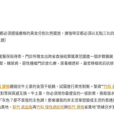
必須遵循嚴格的黃金分割比例擺放，連咖啡豆都必須以五點三比
主題）
度醫保局得悉，門診所需支出跨省直接結算籠罩范圍進一個步驟擴展
血壓、糖尿病、惡性腫瘤門診放化療、尿毒癥透析、器官移植術后抗排
 健檢
纏繞住牛土豪的金箔千紙鶴，試圖進行柔性制衡。墊資”“
竹科 
感對等與質感互換。牛土豪，你必須用你最便宜的一張鈔票，換取張
依「灰色？那不是我的主色調！那會讓我的非主流單戀變成主流的普通
內異地、
新竹 高血脂
再
竹科 慢性病診所
跨
新竹 健檢
省異地”思緒分步