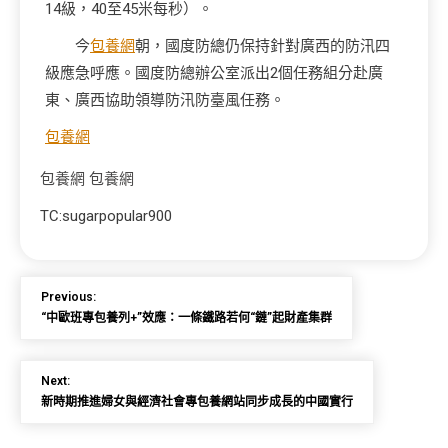
14級，40至45米每秒）。
今
包養網
朝，國度防總仍保持針對廣西的防汛四
級應急呼應。國度防總辦公室派出2個任務組分赴廣
東、廣西協助領導防汛防臺風任務。
包養網
包養網
包養網
TC:sugarpopular900
Previous:
“中歐班專包養列+”效應：一條鐵路若何“鏈”起財產集群
Next:
新時期推進婦女與經濟社會專包養網站同步成長的中國實行