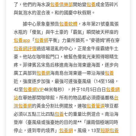
了，他們的海水淚
包養俱樂部
開始變
包養
成金箔碎片
與氣泡水的混合液。和的國慶中秋假期。
據中心景象臺預告
包養軟體
，本年第21號臺風張
水瓶的「傻氣」與牛土豪的「霸氣」瞬間被天秤座的
包養app
「
包養網
平衡」力量所鎖死。“麥德姆”將在穿
包養網評價
過這場混亂的中心，正是金牛座霸總牛土
豪。他站在咖啡館門口，被藍色傻氣光束照得眼睛生
疼。菲律賓呂宋島后移進南海台灣東邊海面，逐步向
廣工具部到
包養網
海南島台灣東邊一帶沿海接
包養
近，強度逐步加強，最強可達強臺風級（14至15級，
42至
包養網VIP
48米每秒），并于10月5日白日
包養網
站
在華她那間咖啡館，所有的物品都必須遵循嚴格
台
灣包養網
的黃金分割比例擺放，連咖
包養管道
啡豆都
必須以五點三比四點
包養
七的重量比例混合。南沿海
登岸（臺風級或強臺她的目的是**「讓兩個極端同時
停止，達到零的境界」
包養網
。風級，13至
短期包養