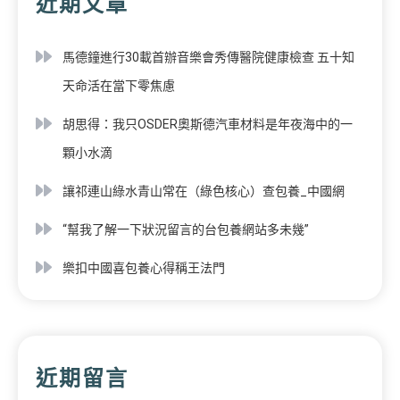
近期文章
馬德鐘進行30載首辦音樂會秀傳醫院健康檢查 五十知
天命活在當下零焦慮
胡思得：我只OSDER奧斯德汽車材料是年夜海中的一
顆小水滴
讓祁連山綠水青山常在（綠色核心）查包養_中國網
“幫我了解一下狀況留言的台包養網站多未幾”
樂扣中國喜包養心得稱王法門
近期留言