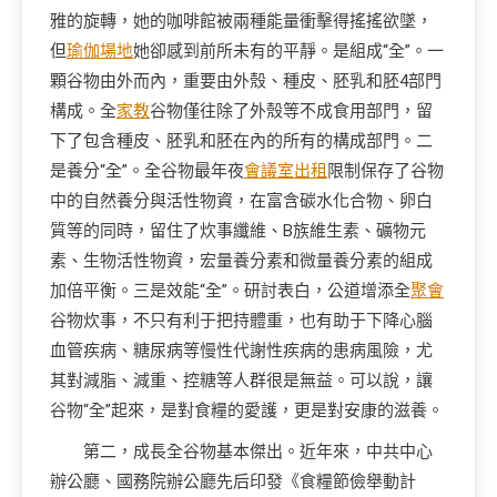
雅的旋轉，她的咖啡館被兩種能量衝擊得搖搖欲墜，
但
瑜伽場地
她卻感到前所未有的平靜。是組成“全”。一
顆谷物由外而內，重要由外殼、種皮、胚乳和胚4部門
構成。全
家教
谷物僅往除了外殼等不成食用部門，留
下了包含種皮、胚乳和胚在內的所有的構成部門。二
是養分“全”。全谷物最年夜
會議室出租
限制保存了谷物
中的自然養分與活性物資，在富含碳水化合物、卵白
質等的同時，留住了炊事纖維、B族維生素、礦物元
素、生物活性物資，宏量養分素和微量養分素的組成
加倍平衡。三是效能“全”。研討表白，公道增添全
聚會
谷物炊事，不只有利于把持體重，也有助于下降心腦
血管疾病、糖尿病等慢性代謝性疾病的患病風險，尤
其對減脂、減重、控糖等人群很是無益。可以說，讓
谷物“全”起來，是對食糧的愛護，更是對安康的滋養。
第二，成長全谷物基本傑出。近年來，中共中心
辦公廳、國務院辦公廳先后印發《食糧節儉舉動計