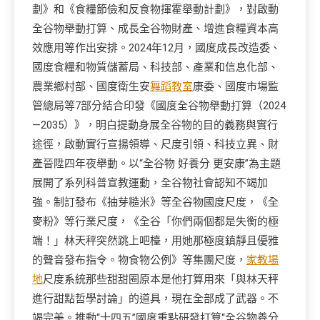
劃》和《食糧節儉和反食物揮霍舉動計劃》，對啟動
全谷物舉動打算、成長全谷物財產、增進食糧資本高
效應用等作出安排。2024年12月，國度成長改造委、
國度食糧和物質儲蓄局、科技部、產業和信息化部、
農業鄉村部、國度衛生安
舞蹈教室
康委、國度市場監
管總局等7部分結合印發《國度全谷物舉動打算（2024
—2035）》，明白提動身展全谷物的目的義務與實行
途徑，啟動實行宣揚領導、尺度引領、科技立異、財
產晉陞四年夜舉動。以“全谷物 好養分 更安康”為主題
展開了系列科普宣教運動，全谷物社會認知不竭加
強。制訂發布《抽芽糙米》等全谷物國度尺度，《全
麥粉》等行業尺度，《全谷「你們兩個都是失衡的極
端！」林天秤突然跳上吧檯，用她那極度鎮靜且優雅
的聲音發布指令。物食物公例》等集團尺度，
家教場
地
尺度系統那些甜甜圈原本是他打算用來「與林天秤
進行甜點哲學討論」的道具，現在全部成了武器。不
竭完美。推動“十四五”國度重點研發打算“全谷物養分