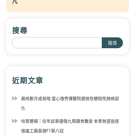
凡
搜尋
搜尋
近期文章
晨咳數月或易喘 當心慢秀傳醫院健檢性梗阻性肺病惡
化
哈密爾頓：往年試車撞傷九周寢食難安 本季無望追逐
億嵐工廠直營F1第八冠