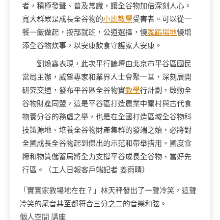
者，積極發聲、普及常識，讓全谷物加倍深刻人心。
寬大群眾是成長全谷物的
小班教學
受害者。可以從一
餐一飯做起，按部就班，公道選擇，慢
舞蹈場地
慢增
添全谷物炊事，以安康飲食守護家人安康。
劉煥鑫表現，此次平行論壇由北京市平谷區國民
當局主辦，威望專家和業界人士會聚一堂，深刻展開
研究交通，發布平谷區全谷物實
教學
行計劃，啟動全
谷物財產同盟，這是平谷區打造農業中關村與古代食
物養分谷的務虛之舉，也是在全國打造區域全谷物科
技策源地、培養全谷物財產集群的發端之始，必將對
全國成長全谷物起到傑出的示范和帶舉措用。國度食
糧和物質儲蓄局將全力支撐平谷成長全谷物、當好先
行區。（工人日報客戶端記者 姜雨晴）
「實實
家教場地
在在？」林天秤發出了一聲冷笑，這聲
冷笑的尾音甚至都符合三分之二的音樂和弦。
個人空間
講座