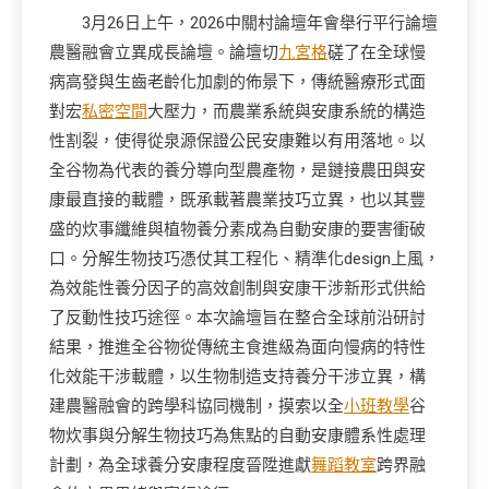
3月26日上午，2026中關村論壇年會舉行平行論壇
農醫融會立異成長論壇。論壇切
九宮格
磋了在全球慢
病高發與生齒老齡化加劇的佈景下，傳統醫療形式面
對宏
私密空間
大壓力，而農業系統與安康系統的構造
性割裂，使得從泉源保證公民安康難以有用落地。以
全谷物為代表的養分導向型農產物，是鏈接農田與安
康最直接的載體，既承載著農業技巧立異，也以其豐
盛的炊事纖維與植物養分素成為自動安康的要害衝破
口。分解生物技巧憑仗其工程化、精準化design上風，
為效能性養分因子的高效創制與安康干涉新形式供給
了反動性技巧途徑。本次論壇旨在整合全球前沿研討
結果，推進全谷物從傳統主食進級為面向慢病的特性
化效能干涉載體，以生物制造支持養分干涉立異，構
建農醫融會的跨學科協同機制，摸索以全
小班教學
谷
物炊事與分解生物技巧為焦點的自動安康體系性處理
計劃，為全球養分安康程度晉陞進獻
舞蹈教室
跨界融