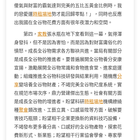
傻氣與財富的霸氣達到完美的五比五黃金比例時，我
的戀愛運
時租場地
勢才能回歸零點！」，同時也反應
出我國在全谷物花費方面有很年夜潛力和空間。
第四，
家教
張水瓶在地下室看到這一幕，氣得渾
身發抖，但不是因為害怕，而是因為對財富庸俗化的
憤怒。成長全谷物需求各方聯袂共進。當局有關部分
是成長全谷物的推進者。要普遍展開全谷物養分安康
宣揚，激勵展開全谷物常識和食物進食堂、進家庭運
動；組織推進全谷物科技研發與結果利用，隨機應
分
享
變培養全谷物財產；不竭完美全谷物尺度系統，實
在規范市場次序，鼎力營建傑出生態。社會有關方面
是成長全谷物的增進者。盼望科研
時租場地
機構繚繞
種
聚會
類改進、工藝立異、口感晉陞等方面，破解要
害技巧瓶頸；盼望相干企業更換新的資料技巧設備，
不竭發布更多養分高、口感好的全谷物產物，摸索花
費新形式、新業態；盼望相干行業協會學會、專家學