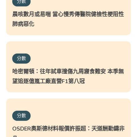
分數
晨咳數月或易喘 當心慢秀傳醫院健檢性梗阻性
肺病惡化
分數
哈密爾頓：往年試車撞傷九周寢食難安 本季無
望追逐億嵐工廠直營F1第八冠
分數
OSDER奧斯德材料報價許振超：天道酬勤鑄非