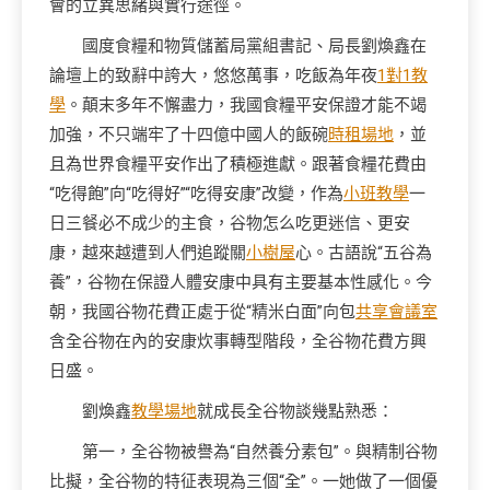
會的立異思緒與實行途徑。
國度食糧和物質儲蓄局黨組書記、局長劉煥鑫在
論壇上的致辭中誇大，悠悠萬事，吃飯為年夜
1對1教
學
。顛末多年不懈盡力，我國食糧平安保證才能不竭
加強，不只端牢了十四億中國人的飯碗
時租場地
，並
且為世界食糧平安作出了積極進獻。跟著食糧花費由
“吃得飽”向“吃得好”“吃得安康”改變，作為
小班教學
一
日三餐必不成少的主食，谷物怎么吃更迷信、更安
康，越來越遭到人們追蹤關
小樹屋
心。古語說“五谷為
養”，谷物在保證人體安康中具有主要基本性感化。今
朝，我國谷物花費正處于從“精米白面”向包
共享會議室
含全谷物在內的安康炊事轉型階段，全谷物花費方興
日盛。
劉煥鑫
教學場地
就成長全谷物談幾點熟悉：
第一，全谷物被譽為“自然養分素包”。與精制谷物
比擬，全谷物的特征表現為三個“全”。一她做了一個優