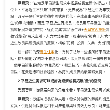
燕曉飛：
“在知足平易近生需求中拓展成長空間”的提出
位上，平易近生不只起“托底”感化，更表現為“平易近生為年
點，改良平易近生是推動中國式古代化、完成高東西的品質成
生”的單向活動，而是“平易近生促成長、成長惠平易近生”的
擴容拓展新增加空間，從而完成“高品德生涯+
天母室內設計
高
動”改變為“需求牽引、人力本錢驅動”，經由過程“投資于人”
近生改良與經濟成長的雙贏，構成“花費—投資—失業—支出”
這一認知的深
養生住宅
化，有利于祛除一些處所將平易近
點、福祉即動力”的新不雅念新思緒，深入熟悉到每一個未被
一個平易近生範疇的“急難愁盼”，都是技巧、產物和形式立
晉陞、花費進級和社會穩固，為持久成長供給最基礎支持。
2 平易近生需求可以或許為經濟成長拓展“量”的空間
光亮智庫：
從擴展內需的角度來看，平易近生需求可以或
燕曉飛：
從經濟成長紀律來看，需求與供應的靜態均衡是
立異，供應側晉陞推進相干財產進級與經濟效力改良，財產進