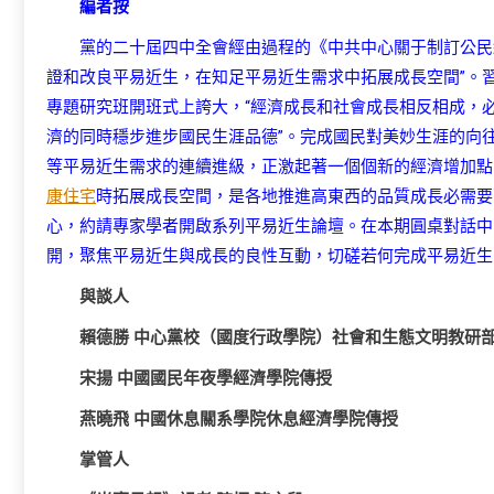
編者按
黨的二十屆四中全會經由過程的《中共中心關于制訂公民
證和改良平易近生，在知足平易近生需求中拓展成長空間”。
專題研究班開班式上誇大，“經濟成長和社會成長相反相成，
濟的同時穩步進步國民生涯品德”。完成國民對美妙生涯的向
等平易近生需求的連續進級，正激起著一個個新的經濟增加點
康住宅
時拓展成長空間，是各地推進高東西的品質成長必需要
心，約請專家學者開啟系列平易近生論壇。在本期圓桌對話中
開，聚焦平易近生與成長的良性互動，切磋若何完成平易近生
與談人
賴德勝 中心黨校（國度行政學院）社會和生態文明教研
宋揚 中國國民年夜學經濟學院傳授
燕曉飛 中國休息關系學院休息經濟學院傳授
掌管人