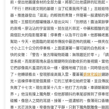
前，使出他搬運食材的全部力量，將那口比他還胖的缸抱起。「
「不行！燃料是文明的基礎！沒了紅棗我飛不遠！」吉娃娃特
器。推進器發出「滋滋」的輕微煎煮聲，伴隨著一股濃郁的蔘味
後院。王醋狂的醋罐機器人發出尖叫：「別想逃！醬油黨餘孽
的哀鳴。廖沾沾的宇宙冒險，就在這片蒜泥、中藥和醋酸的混
兩個巨大的陰影籠罩著：停車費，以及平行泊車。他那輛老舊
幫助。今天，他面臨的是城市傳說中最恐怖的挑戰，一條夾在
寸小上三十公分的停車格，上面還灑著一層可疑的白色粉末。
快的女聲：「警告，後方障礙物距離：無限趨近於零。」「請
音系統，而是那兩塊永遠在關鍵時刻自動收折的後視鏡。當他
它們卻像兩片羞澀的耳朵一樣，優雅地縮了回去。同時發出低
了。他轉頭看去，發現那座高聳入雲、覆蓋著
退休宅設計
鏽跡
光。這棟停車塔是個異類，它的三號車位始終空著，並且傳說
失敗了十七次。現在是第十八次。他打了方向盤，車頭朝著銅
界。」他沒有撞上獨角獸，但他那顫抖的車尾卻擦到了停車塔
碰觸，像戀人之間的耳語。接著，一道濃郁的、像薄荷口香糖
車。光芒消失後，窄巷恢復了平靜，只剩下獨角獸雕像一臉困