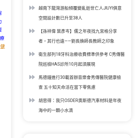
越南下龍灣游船傾覆變亂逝世亡人JIUYI俱意
保
空間設計數已升至38人
力
經
【孫祥偉 葉彥岑】儒之年夜找九宮格分享
療
者，其行也遠——劉長煥師長教師之印象
同
健
衛生部列18牙科治療收費標準供參考 C秀傳醫
關
院巡檢HAS診所10月起須展現
馬德鐘進行30載首辦音樂會秀傳醫院健康檢
查 五十知天命活在當下零焦慮
胡思得：我只OSDER奧斯德汽車材料是年夜
海中的一顆小水滴