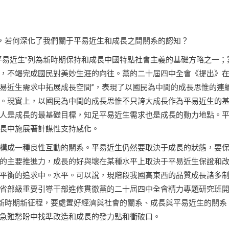
出，若何深化了我們關于平易近生和成長之間關系的認知？
平易近生”列為新時期保持和成長中國特點社會主義的基礎方略之一；
，不竭完成國民對美妙生涯的向往。黨的二十屆四中全會《提出》
平易近生需求中拓展成長空間”，表現了以國民為中間的成長思惟的連
。現實上，以國民為中間的成長思惟不只誇大成長作為平易近生的
人是成長的最基礎目標，知足平易近生需求也是成長的動力地點。
長中施展著計謀性支持感化。
構成一種良性互動的關系。平易近生仍然要取決于成長的狀態，要
的主要推進力，成長的好與壞在某種水平上取決于平易近生保證和
平衡的追求中。水平。可以說，現階段我國高東西的品質成長諸多
省部級重要引導干部進修貫徹黨的二十屆四中全會精力專題研究班
。新時期新征程，要處置好經濟與社會的關系、成長與平易近生的關系
急難愁盼中找準改造和成長的發力點和衝破口。