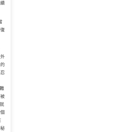
連續
當
康復
需
的外
天的
以忍
難
泥被
就
一個
在
醬秘