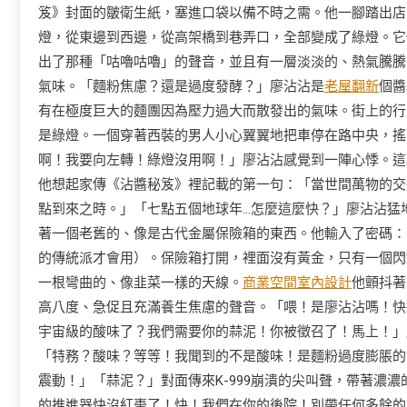
笈》封面的皺衛生紙，塞進口袋以備不時之需。他一腳踏出店
燈，從東邊到西邊，從高架橋到巷弄口，全部變成了綠燈。它
出了那種「咕嚕咕嚕」的聲音，並且有一層淡淡的、熱氣騰騰
氣味。「麵粉焦慮？還是過度發酵？」廖沾沾是
老屋翻新
個醬
有在極度巨大的麵團因為壓力過大而散發出的氣味。街上的行
是綠燈。一個穿著西裝的男人小心翼翼地把車停在路中央，搖
啊！我要向左轉！綠燈沒用啊！」廖沾沾感覺到一陣心悸。這
他想起家傳《沾醬秘笈》裡記載的第一句：「當世間萬物的交
點到來之時。」「七點五個地球年…怎麼這麼快？」廖沾沾猛
著一個老舊的、像是古代金屬保險箱的東西。他輸入了密碼：
的傳統派才會用）。保險箱打開，裡面沒有黃金，只有一個閃
一根彎曲的、像韭菜一樣的天線。
商業空間室內設計
他顫抖著
高八度、急促且充滿養生焦慮的聲音。「喂！是廖沾沾嗎！快接
宇宙級的酸味了？我們需要你的蒜泥！你被徵召了！馬上！」
「特務？酸味？等等！我聞到的不是酸味！是麵粉過度膨脹的
震動！」「蒜泥？」對面傳來K-999崩潰的尖叫聲，帶著濃濃
的推進器快沒紅棗了！快！我們在你的後院！別帶任何多餘的