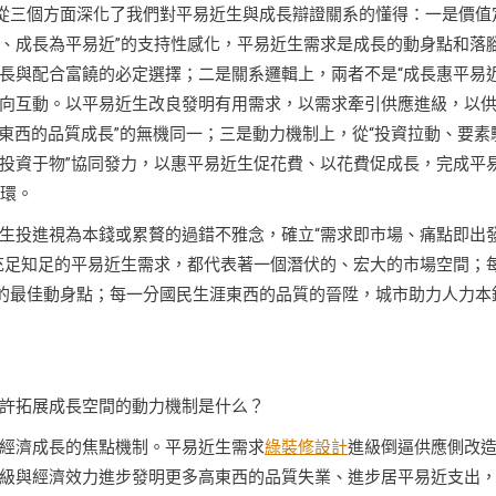
，從三個方面深化了我們對平易近生與成長辯證關系的懂得：一是價值
夜、成長為平易近”的支持性感化，平易近生需求是成長的動身點和落
長與配合富饒的必定選擇；二是關系邏輯上，兩者不是“成長惠平易
雙向互動。以平易近生改良發明有用需求，以需求牽引供應進級，以
東西的品質成長”的無機同一；三是動力機制上，從“投資拉動、要素
與“投資于物”協同發力，以惠平易近生促花費、以花費促成長，完成平
閉環。
生投進視為本錢或累贅的過錯不雅念，確立“需求即市場、痛點即出
充足知足的平易近生需求，都代表著一個潛伏的、宏大的市場空間；
異的最佳動身點；每一分國民生涯東西的品質的晉陞，城市助力人力本
許拓展成長空間的動力機制是什么？
經濟成長的焦點機制。平易近生需求
綠裝修設計
進級倒逼供應側改
級與經濟效力進步發明更多高東西的品質失業、進步居平易近支出