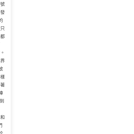
信號
都發
的
種只
，都
下
合。
臨界
放
這樣
插著
陣
到
：
溫和
們
珍