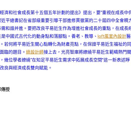
經濟和社會成長第十五個五年計劃的提出》提出，要“重視在成長中
習近平總書記在省部級重要引導干部進修貫徹黨的二十屆四中全會精
必需和諧并進。要把改良平易近生作為增進社會成長的重點，在成長
往是中國式古代化的動身點和落腳點。養老、教導、
loft風室內設計
醫
。若何將平易近生關心點轉化為財產亮點，在保證平易近生福祉的
面臨的題目。
綠設計師
接上去，光亮智庫將繚繞平易近生範疇熱門
，幾位學者繚繞“在知足平易近生需求中拓展成長空間”這一新表述睜
改良與經濟成長雙向賦能。
部傳授