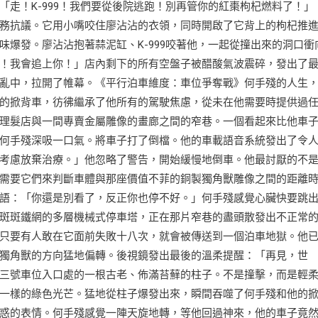
走！K-999！我們要從後院逃跑！別再管你的紅棗枸杞燃料了！」
務抗議。它用小嘴咬住廖沾沾的衣領，同時開啟了它背上的枸杞推
爆發。廖沾沾抱著蒜泥缸、K-999咬著他，一起從撞出來的洞口衝
！我會追上你！」店內剩下的所有空盤子被醋酸氣波震碎，發出了
亂中，拉開了帷幕。《平行泊車維度：車位爭奪戰》何手殘的人生
的掀背車，彷彿繼承了他所有的駕駛焦慮，從未在他需要時提供過
理髮店與一間專賣金屬雕像的畫廊之間的窄巷。一個看起來比他車
何手殘深吸一口氣。將車子打了倒檔。他的車載語音系統發出了令
考慮放棄治療。」他忽略了警告，開始緩慢地倒車。他最討厭的不
需要它們來判斷車體與那座價值不菲的銅製獨角獸雕像之間的距離
語：「你還是別看了，反正你也停不好。」何手殘感覺心臟快要跳
斑斑鐵網的多層機械式停車塔，正在那片窄巷的盡頭散發出不正常
只要有人敢在它面前失敗十八次，就會被傳送到一個泊車地獄。他
獨角獸的方向猛地偏轉。後視鏡發出最後的溫柔提醒：「再見，世
三號車位入口處的一根古老、佈滿苔蘚的柱子。不是撞擊，而是輕
一樣的綠色光芒。猛地從柱子爆發出來，瞬間吞噬了何手殘和他的
惑的表情。何手殘感覺一陣天旋地轉，等他回過神來，他的車子竟