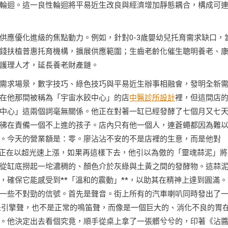
輪迴。這一良性輪迴將平易近生改良與經濟增加靜態耦合，構成可
供應優化進級的焦點動力。例如，針對0-3歲嬰幼兒托育需求缺口，
錢扶植普惠托育機構，擴展供應範圍；生齒老齡化催生聰明養老、
護理人才，延長養老財產鏈。
需求場景，數字技巧、綠色技巧與平易近生辦事相融會，發明全新
在他那間被稱為「宇宙水餃中心」的店
中醫診所設計
裡，但這間店
中心」這兩個詞毫無關係。他正在對著一缸已經發酵了七個月又七
彿在責備一個不上進的孩子。店內只有他一個人，連蒼蠅都因為難
。今天的營業額是：零。廖沾沾不安的不是店裡的生意，而是他對
格正在以超光速上漲，如果再這樣下去，他引以為傲的「靈魂蒜泥」將
從缸底撈起一坨濃稠的、顏色介於灰綠與土黃之間的發酵物。這蒜
確保它能感受到**「溫和的震動」**，以助其在精神上達到圓滿。
一些不對勁的信號。首先是聲音。街上所有的汽車喇叭同時發出了
是引擎聲，也不是正常的鳴笛聲，而像是一個巨大的、消化不良的胃
。他決定出去看個究竟，順手從桌上拿了一張髒兮兮的，印著《沾