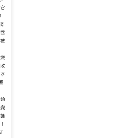
。它
9
酸離
的醬
，被
發
閃爍
腐敗
機器
著
白
的麵
，變
皮護
美！
缸