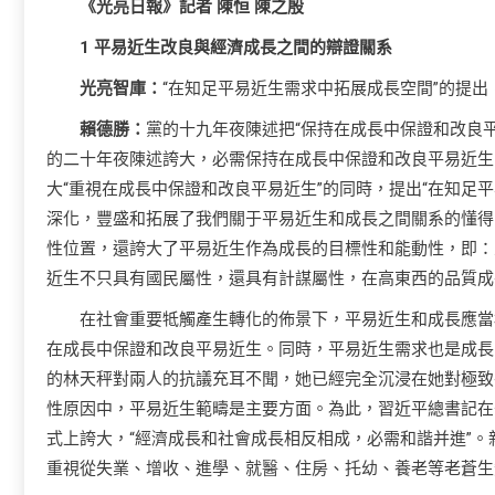
《光亮日報》記者 陳恒 陳之殷
1 平易近生改良與經濟成長之間的辯證關系
光亮智庫：
“在知足平易近生需求中拓展成長空間”的提
賴德勝：
黨的十九年夜陳述把“保持在成長中保證和改良
的二十年夜陳述誇大，必需保持在成長中保證和改良平易近生
大“重視在成長中保證和改良平易近生”的同時，提出“在知足
深化，豐盛和拓展了我們關于平易近生和成長之間關系的懂得
性位置，還誇大了平易近生作為成長的目標性和能動性，即：
近生不只具有國民屬性，還具有計謀屬性，在高東西的品質成
在社會重要牴觸產生轉化的佈景下，平易近生和成長應當
在成長中保證和改良平易近生。同時，平易近生需求也是成長
的林天秤對兩人的抗議充耳不聞，她已經完全沉浸在她對極致
性原因中，平易近生範疇是主要方面。為此，習近平總書記在
式上誇大，“經濟成長和社會成長相反相成，必需和諧并進”
重視從失業、增收、進學、就醫、住房、托幼、養老等老蒼生