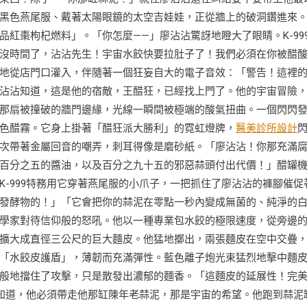
黑色燕尾服、戴著太陽眼鏡的太空吉娃娃，正從牆上的破洞鑽進來
紅棗枸杞燃料」。「你怎麼——」廖沾沾驚訝地瞪大了眼睛。K-99
沒時間了，沾沾先生！宇宙水餃快要拉肚子了！我們必須在你被醋
地從店門口灌入，伴隨著一個狂妄自大的電子音效：「警告！這裡
沾沾知道，這是他的宿敵，王醋狂，已經找上門了。他的宇宙冒險
那扇被撞破的牆門邊緣，光線一瞬間被極端的酸氣扭曲。一個閃閃
色醋霧。它身上掛著「醋狂派大勝利」的霓虹燈牌，
醫美診所設計
次帶著金屬回音的嘲弄，刺耳得像是磨砂紙。「廖沾沾！你那充滿
百分之五的醬油，以及百分之九十五的邪惡蒜頭付出代價！」醋罐
-999特務用它穿著燕尾服的小爪子，一把抓住了廖沾沾的褲腳催促
發酵物的！」「它會把你的蒜泥在零點一秒內變成無菌的、純淨的
學家對待信仰般的怒吼。他以一種專業包水餃的極限速度，從旁邊
擴大成直徑三公尺的巨大麵皮。他猛地擲出，兩張麵皮在空中交疊
「水餃皮護盾」，薄韌而充滿彈性。藍色離子炮光束猛烈地擊中麵
般地擋住了攻擊，只是散發出濃郁的麵香。「這麵皮的延展性！完
沾知道，他必須帶走他那缸陳年老蒜泥，那是宇宙的希望。他跑到蒜泥