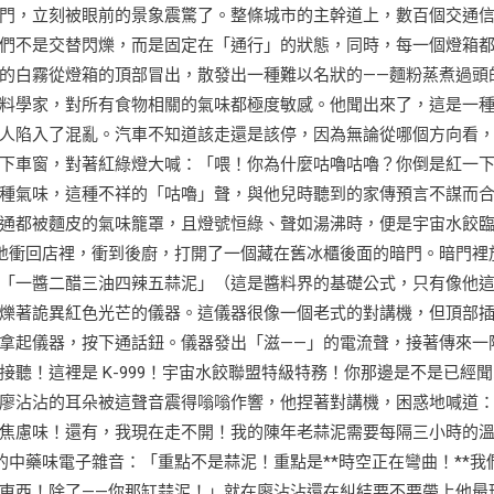
門，立刻被眼前的景象震驚了。整條城市的主幹道上，數百個交通
們不是交替閃爍，而是固定在「通行」的狀態，同時，每一個燈箱
的白霧從燈箱的頂部冒出，散發出一種難以名狀的——麵粉蒸煮過頭
料學家，對所有食物相關的氣味都極度敏感。他聞出來了，這是一
人陷入了混亂。汽車不知道該走還是該停，因為無論從哪個方向看
下車窗，對著紅綠燈大喊：「喂！你為什麼咕嚕咕嚕？你倒是紅一
種氣味，這種不祥的「咕嚕」聲，與他兒時聽到的家傳預言不謀而
通都被麵皮的氣味籠罩，且燈號恒綠、聲如湯沸時，便是宇宙水餃
地衝回店裡，衝到後廚，打開了一個藏在舊冰櫃後面的暗門。暗門裡
「一醬二醋三油四辣五蒜泥」（這是醬料界的基礎公式，只有像他
爍著詭異紅色光芒的儀器。這儀器很像一個老式的對講機，但頂部
拿起儀器，按下通話鈕。儀器發出「滋——」的電流聲，接著傳來一
聽！這裡是 K-999！宇宙水餃聯盟特級特務！你那邊是不是已經聞
廖沾沾的耳朵被這聲音震得嗡嗡作響，他捏著對講機，困惑地喊道
焦慮味！還有，我現在走不開！我的陳年老蒜泥需要每隔三小時的
的中藥味電子雜音：「重點不是蒜泥！重點是**時空正在彎曲！**我
東西！除了——你那缸蒜泥！」就在廖沾沾還在糾結要不要帶上他最