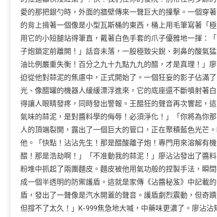
愛的那把銀勺時，外面的牆壁傳來一聲巨大的撞擊。一個穿著
的背上揹著一個像是小型瓦斯桶的東西，桶上用毛筆寫著「極品
用它的小短腿站得筆直，戴著白色手套的爪子優雅地一揮：「
子炮鎖定前離開！」話音未落，一股極致尖銳、刺鼻的酸氣猛
油比例嚴重失衡！百分之九十九點九九的醋，才是真理！」廖
迫從他對蒜泥的焦慮中，正式開始了。一個狂妄的影子佔滿了
光、像醋罐的機器人緩緩漂浮進來，它的底座還不斷噴射著白
得讓人眼睛發疼，同時發出警報。王醋狂的聲音再次響起，這
氣味的蒜泥，是對醬料學的侮辱！必須淨化！」「你將為你那
人的頂端裂開，露出了一個巨大的管口，正在聚積藍色光芒。K
他。「快點！沾沾先生！那是醋酸離子炮！專門用來溶解有機
醋！那是浩劫啊！」「不准動我的蒜泥！」廖沾沾發出了醬料
粉堆中抓起了兩團麵皮。麵皮被他用氣功般的捏製手法，瞬間
成一個半透明的防禦護盾。這就是家傳《沾醬秘笈》中記載的
盾，發出了一聲像是汽水開蓋的聲音。護盾劇烈震動，但奇蹟
但撐不了太久！」K-999焦急地大喊，中藥味更濃了。廖沾