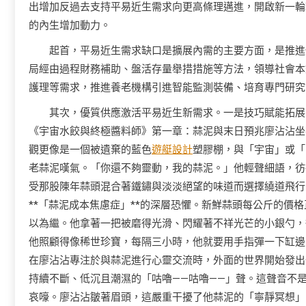
出增加反過去支持平易近生需求向更高條理邁進，開啟新一輪
的內生增加動力。
起首，平易近生需求缺口是擴展內需的主要方面，是推進
局經由過程財務補助、盤活存量舉措措施等方法，領導社會本
護理等需求，推進養老機構引進智能監測裝備、培育專門研究
其次，優質供應激活平易近生新需求。一是技巧賦能拓展
《宇宙水餃與終極醬料師》第一章：蒜泥與末日預兆廖沾沾坐
觀更像是一個被遺棄的藍色
遊艇設計
塑膠棚，與「宇宙」或「
老蒜泥嘆氣。「你還不夠靈動，我的蒜泥。」他輕聲細語，彷
受那股陳年蒜頭混合著鐵鏽與淡淡絕望的味道而選擇繞道飛行
**「蒜泥成本焦慮症」**的深層恐懼。新鮮蒜頭每公斤的價
以為繼。他拿著一把被磨得光滑、閃耀著不祥光芒的小銀勺，
他照顧得像稀世珍寶，每隔三小時，他就要用手指彈一下缸邊，
在廖沾沾專注於與蒜泥進行心靈交流時，外面的世界開始發出
持續不斷、低沉且潮濕的「咕嚕——咕嚕——」聲。這聲音不
哀嚎。廖沾沾皺著眉頭，這嚴重干擾了他蒜泥的「寧靜冥想」