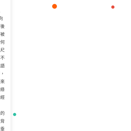
進
向
最後
，被
任何
子尺
人不
是語
時，
出來
的綠
已經
柔的
掀背
然垂