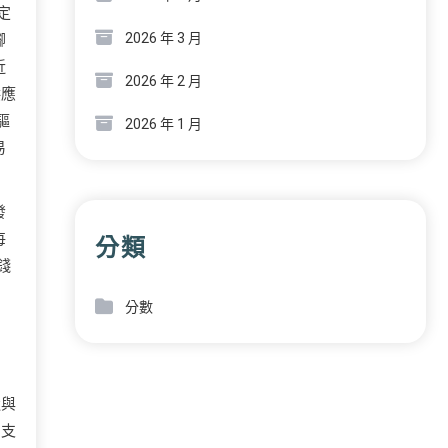
定
2026 年 3 月
腳
近
2026 年 2 月
供應
驅
2026 年 1 月
易
發
每
分類
錢
分數
造與
，支