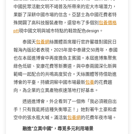
中國民眾活動文明不竭普及所帶來的宏大市場潛力，
果斷了深耕中國市場的信念。亞瑟士為中國花費者特
殊開闢了高科技服裝產物，還發布了多個別
包養價格
ptt
現中國文明與城市特點的鞋款配色design。
泰國天
包養網
絲團體首席履行官許馨雄對國民日
報海內版記者表現，2025年是中泰建交50周年，泰國
也在本屆進博會中再度擔負主賓國。本屆進博集聚焦
綠色低碳、安康花費等新賽道，與中泰兩國深化新興
範疇一起配合的共鳴高度契合。天絲團體等待借助進
博會的平臺，持續洞察中國市場最新
包養
的花費趨
向，為企業的立異產物疾速落地打好基本。
透過進博會，外企看到了一個佈「我必須親自出
手！只有我能將這種失衡導正！」她對著牛土豪和虛
空中的張水瓶大喊。滿活氣
包養網
的花費年夜市場。
融進“立異中國”，尋覓多元利用場景