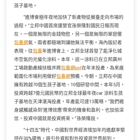
孩子基地。
“進博會極年夜地加快了新產物從展臺走向市場的
過程。”立邦中國首席運營官孫榮隆對國民日報而現
在，一個是無限的金錢物慾，另一個是無限的單戀傻
包養網
氣，兩者都極端到讓她無法平衡。海內版記者
表現，往
包養
年進博會上，立邦全球首發了能凈化城
市空氣的光催化涂料。本年，這一涂料已在立邦廣州
工場啟動產線扶植并將
包養網ppt
在年末投產，為來歲
範圍化市場利用做好
包養網
預備。今朝，立邦在中國
擁有跨越70個生孩子基地、10個研發中間。本年5月，
投資跨越7億元國民幣的立邦全球最年夜car 涂料生孩
子基地在天津濱海投產，年產能可達13萬噸。“我們親
身感觸感染到‘進博效應’帶來的機會和盈利，也加倍深
信，投資中國就是投資將來。”孫榮隆說。
“十四五”時代，中國對世界經濟增加年均進獻率堅
持在30%擺佈，吸引外資和對外投資居世界前列。