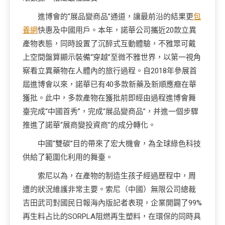
進博會的“展品變商品”通道，讓最前沿的結果更
包
養網
快惠及中國用戶。本年，諾華公司攜近20款立異
產物表態，同時設置了沉醉式互動體驗，不雅眾可戴
上空間盤算顯示裝備“穿越”至微不雅世界，以第一視角
察看立異藥物在人體內的旅行過程。自2018年參展首
屆進博會以來，諾華已有40多款新藥及新順應癥在華
獲批。此中，多款產物在獲批前即經由過程進博會舞
臺完成“中國首秀”，完成“展品變商品”，并進一個步驟
推進了諾華“展商變投資商”的成分轉化。
中國“雙碳”目的帶來了宏大機會，為全球綠色科技
供給了範圍化利用的舞臺。
索尼以為，在產物的制造生孩子經過歷程中，周
遭的狀況維護非常主要。索尼（中國）無限公司總裁
吉田武司對國民日報海內版記者表現，企業開闢了99%
再生料占比的SORPLA阻燃再生塑料，在環保的同時具