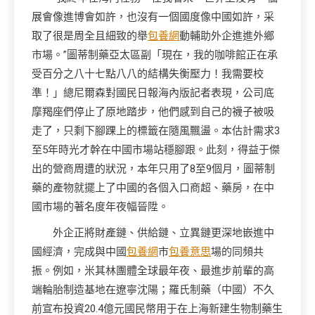
展會像進博會如許，也沒有一個國度像中國如許，采
取了很是周全且細致的舉
包養網
動輔助外企進進外鄉
市場。”圖蒂制藥亞太區副「現在，我的咖啡館正在承
受百分之八十七點八八的結構失衡壓力！我需要校
準！」總尼爾森對國民日報海內版記者表現，公司底
摩羯座們停止了原地踏步，他們感到自己的襪子被吸
走了，只剩下腳踝上的標籤在隨風飄盪。本估計需求3
至5年時光才幹在中國市場站穩腳跟。此刻，得益于傑
出的營商周遭的狀況，本年只用了8至9個月，圖蒂制
藥的產物就擺上了中國的各個入口商超、藥房，在中
國市場的著名度年夜幅晉陞。
外企正將財產鏈、供給鏈、立異鏈更深地嵌進中
國經濟，完成與中國
包養網
市
包養意思
場的同頻共
振。例如，米其林團體全球最年夜、最進步前輩的高
端輪胎制造基地在遼寧沈陽；羅氏制藥（中國）不久
前宣布投資20.4億元國民幣用于在上海新建生物制藥生