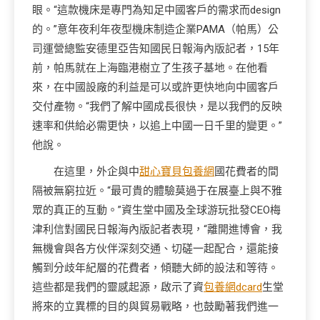
眼。“這款機床是專門為知足中國客戶的需求而design
的。”意年夜利年夜型機床制造企業PAMA（帕馬）公
司運營總監安德里亞告知國民日報海內版記者，15年
前，帕馬就在上海臨港樹立了生孩子基地。在他看
來，在中國設廠的利益是可以或許更快地向中國客戶
交付產物。“我們了解中國成長很快，是以我們的反映
速率和供給必需更快，以追上中國一日千里的變更。”
他說。
在這里，外企與中
甜心寶貝包養網
國花費者的間
隔被無窮拉近。“最可貴的體驗莫過于在展臺上與不雅
眾的真正的互動。”資生堂中國及全球游玩批發CEO梅
津利信對國民日報海內版記者表現，“離開進博會，我
無機會與各方伙伴深刻交通、切磋一起配合，還能接
觸到分歧年紀層的花費者，傾聽大師的設法和等待。
這些都是我們的靈感起源，啟示了資
包養網dcard
生堂
將來的立異標的目的與貿易戰略，也鼓勵著我們進一