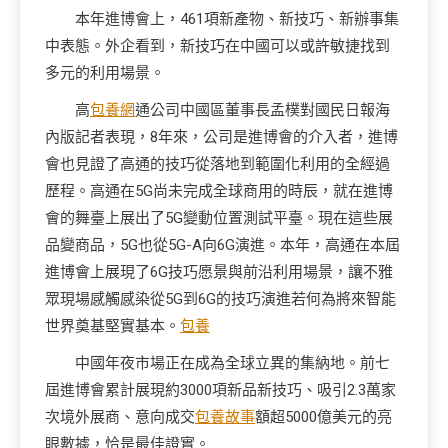
本年進博會上，461項新產物、新技巧、新辦事集
中表態。外企看到，新技巧在中國可以或許敏捷找到
多元的利用場景。
高
包養網
通公司中國區董事長孟樸對國民日報海
內版記者表現，8年來，公司是進博會的介入者，進博
會也見證了高通的技巧從落地到範圍化利用的全經過
歷程。高通在5G尚未完成全球商用的時辰，就在進博
會的舞臺上展出了5G變動位置測試平臺。現在這些展
品變商品，5G也從5G-A向6G演進。本年，高通在本屆
進博會上展現了6G技巧愿景與前沿利用場景，讓不雅
眾現場感觸感染從5G到6G的技巧演進若何為將來智能
世界奠基堅實基本。
包養
中國年夜市場正在成為全球立異的集納地。前七
屆進博會累計展現約3000項新品新技巧、吸引2.3萬家
次境外展商、意向成交
包養故事
額超5000億美元的亮
眼數據，恰是最佳證實。