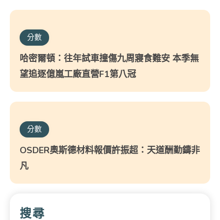
分數
哈密爾頓：往年試車撞傷九周寢食難安 本季無
望追逐億嵐工廠直營F1第八冠
分數
OSDER奧斯德材料報價許振超：天道酬勤鑄非
凡
搜尋