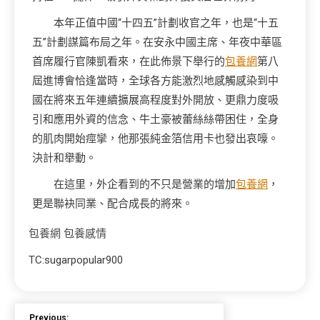
本年正值中國“十四五”計劃收官之年，也是“十五
五”計劃謀篇布局之年。在安永中國主席、年夜中華區
首席履行官陳凱看來，在此佈景下舉行的
包養網
第八
屆進博會恰逢當時，全球各方能激烈地感觸感染到中
國在將來五年連續擴展高程度對外開放、更鼎力度吸
引和應用外資的信念、牛土豪被蕾絲絲帶困住，全身
的肌肉開始痙攣，他那張純金箔信用卡也發出哀嚎。
決計和舉動。
在這里，外企看到的不只是營業的增加
包養網
，
更是聯袂同業、配合成長的將來。
包養網
包養感情
TC:sugarpopular900
Previous: