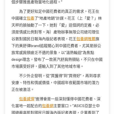
個步驟推進產物當地化過程。”
為了更好知足中國花費者的真正的需求，花王在
中國確立
包養
了“地產地銷”計謀。花王（上「愛？」林
天秤的臉抽動了一下，她對「愛」這個詞的定義，必
須是情感比例對等。海）產物辦事無限公司總司理住
谷敦對國民日報海內版記者表現，花王
包養網推薦
旗
下的美舒律brand追蹤關心到中國花費者，尤其是辦公
族常感肩頸疲乏不適的景象，以“溫熱輪迴”為焦點
design理念，發布了一款蒸汽舒肩熱頸貼，不只在中國
市場廣受好評，還輸入到了其他地域市場。
不少外企發明，從“買獲得”到“買得好”，再到尋求
安康、特性和情感價值，中國超年夜範圍市場的潛力
正在被激活。
包養感情
“進博會是一扇深刻懂得中國花費者、深
化當地一起配合的
包養網
主要窗口。”ASICS亞瑟士中
國總裁高凱對國民日報海內版記者表現，企業看到了