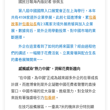
國民日報海內版記者 徐佩玉
第八屆中國國際入口展覽會正在上海舉行，本年
共有4108家道外企業參展。此前七屆進博會，累
包養
故事
計
包養站長
有2.3萬家次境外展商餐與加入企業
展。數據背后，是外企用舉動投票、對中國市場的果
斷選擇。
外企在這里看到了如何的將來圖景？經由過程他
們的講述，一幅關于花費活氣、立異膏壤與配合生長
的畫卷展陳開來——
感觸感染“熱力中國”，洞察花費新趨向
“在中國，為中國”正成為越來越多外企的在華成長
計謀。而進博會則是外企凝聽中國花費者聲響的直接
窗口。中國市場的宏大容量、進級潛力，對全球外企
來說有著強盛吸引力
包養網
。
在技巧設備展區，一臺高7米的機床非分特別顯