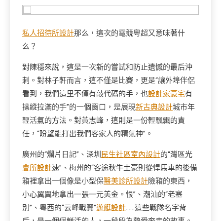
私人招待所設計
那么，這次的電競粵超又意味著什
么？
對陳穩來說，這是一次新的嘗試和防止遺憾的最后沖
刺。對林子軒而言，這不僅是比賽，更是“讓外埠伴侶
看到，我們這里不僅有敲代碼的手，也
設計家豪宅
有
操縱拉滿的手”的一個窗口，是展現
新古典設計
城市年
輕活氣的方法。對黃志峰，這則是一份輕飄飄的責
任，“盼望能打出我們客家人的精氣神”。
廣州的“爛片日記”、深圳
民生社區室內設計
的“灣區光
會所設計
速”、梅州的“客途秋牛土豪則從悍馬車的後備
箱裡拿出一個像是小型保
醫美診所設計
險箱的東西，
小心翼翼地拿出一張一元美金。恨”、潮汕的“老塞
別”、粵西的“云峰戰翼”
遊艇設計
……這些戰隊名字背