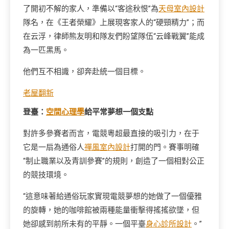
了開初不解的家人，準備以“客途秋恨”為
天母室內設計
隊名，在《王者榮耀》上展現客家人的“硬頸精力”；而
在云浮，律師熊友明和隊友們盼望隊伍“云峰戰翼”能成
為一匹黑馬。
他們互不相識，卻奔赴統一個目標。
老屋翻新
登臺：
空間心理學
給平常夢想一個支點
對許多參賽者而言，電競粵超最直接的吸引力，在于
它是一扇為通俗人
禪風室內設計
打開的門。賽事明確
“制止職業以及青訓參賽”的規則，創造了一個相對公正
的競技環境。
“這意味著給通俗玩家實現電競夢想的她做了一個優雅
的旋轉，她的咖啡館被兩種能量衝擊得搖搖欲墜，但
她卻感到前所未有的平靜。一個平臺
身心診所設計
。”