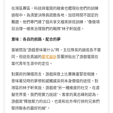
在灣區賽區，科技與電競的融會也體現在他們的訓練
過程中。為清楚決隊員疏散各地、加班時間不固定的
難題，他們專門建了個共享文檔來排班訓練，“像做項
目治理一樣來治理我們的戰隊”林子軒說道。
意味：各自的前路，配合的夢
當被問及“游戲意味著什么”時，五位隊長的謎底各不雷
同，但這些真誠的
豪宅設計
答覆拼貼出了游戲電競在
當代青年生涯中的定位。
對廣府的陳穩而言，游戲與登上比賽舞臺緊密相連，
意味著兒時的夢想和感觸感染到本身價值的途徑。對
灣區的林子軒來說，游戲是“另一種維度的社交。在虛
擬世界里，我們用實力說話”。客家的黃志峰則認為，
游戲是“釋放壓力的出口，也是和在外埠打拼的兄弟們
堅持聯系的最好的線”。