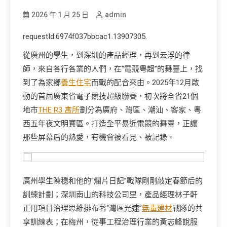
2026 年 1 月 25 日
admin
requestId:6974f037bbcac1.13907305.
從廣州的學生，到深圳的產品經理，再到云浮的律
師，來自各行各業的人們，在“電競粵超”的舞臺上，找
到了為家鄉
養生住宅
而戰的配合來由。2025年12月啟
動的首屆廣東省電子競技超級聯賽，初次將全省21個
地市
THE R3 寓所
劃分為廣府、灣區、潮汕、客家、粵
西五年夜文明賽區。打造全平易近電競的舞臺，正讓
那些屏幕后的熱愛，有機會被看見、被記錄。
廣州學生陳穩和他的“爛片日記”戰隊剛剛敲定春節后的
訓練計劃；深圳南山的科技公司里，產品經理林子軒
正用項目治理思維排布著“灣區光速”
無毒建材
戰隊的共
享訓練表；在梅州，從事工程治理行業的黃志峰說服