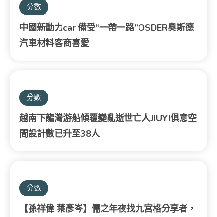
分數
中國新動力car 備受“一帶一路”OSDER奧斯德
汽車材料客商喜愛
分數
越南下龍灣游船傾覆變亂逝世亡人JIUYI俱意空
間設計數已升至38人
分數
【孫祥偉 葉彥岑】儒之年夜找九宮格分享者，