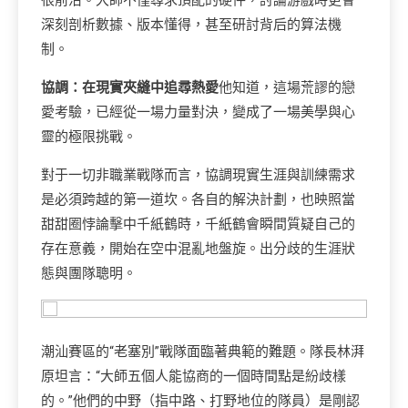
很前沿。大師不僅尋求頂配的硬件，討論游戲時更會
深刻剖析數據、版本懂得，甚至研討背后的算法機
制。
協調：在現實夾縫中追尋熱愛
他知道，這場荒謬的戀
愛考驗，已經從一場力量對決，變成了一場美學與心
靈的極限挑戰。
對于一切非職業戰隊而言，協調現實生涯與訓練需求
是必須跨越的第一道坎。各自的解決計劃，也映照當
甜甜圈悖論擊中千紙鶴時，千紙鶴會瞬間質疑自己的
存在意義，開始在空中混亂地盤旋。出分歧的生涯狀
態與團隊聰明。
潮汕賽區的“老塞別”戰隊面臨著典範的難題。隊長林湃
原坦言：“大師五個人能協商的一個時間點是紛歧樣
的。”他們的中野（指中路、打野地位的隊員）是剛認