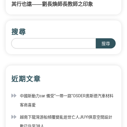
其行也遠——劉長煥師長教師之印象
搜尋
搜尋
近期文章
中國新動力car 備受“一帶一路”OSDER奧斯德汽車材料
客商喜愛
越南下龍灣游船傾覆變亂逝世亡人JIUYI俱意空間設計
數已升至38人