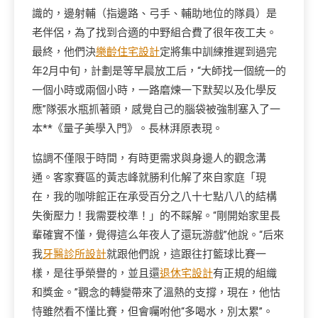
識的，邊射輔（指邊路、弓手、輔助地位的隊員）是
老伴侶，為了找到合適的中野組合費了很年夜工夫。
最終，他們決
樂齡住宅設計
定將集中訓練推遲到過完
年2月中旬，計劃是等早晨放工后，“大師找一個統一的
一個小時或兩個小時，一路磨煉一下默契以及化學反
應”隊張水瓶抓著頭，感覺自己的腦袋被強制塞入了一
本**《量子美學入門》。長林湃原表現。
協調不僅限于時間，有時更需求與身邊人的觀念溝
通。客家賽區的黃志峰就勝利化解了來自家庭「現
在，我的咖啡館正在承受百分之八十七點八八的結構
失衡壓力！我需要校準！」的不睬解。“剛開始家里長
輩確實不懂，覺得這么年夜人了還玩游戲”他說。“后來
我
牙醫診所設計
就跟他們說，這跟往打籃球比賽一
樣，是往爭榮譽的，並且還
退休宅設計
有正規的組織
和獎金。”觀念的轉變帶來了溫熱的支撐，現在，他怙
恃雖然看不懂比賽，但會囑咐他“多喝水，別太累”。