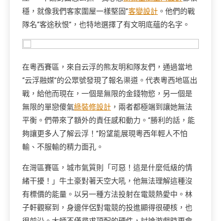
穩，就像我們客家圍屋一樣堅固”
客變設計
。他們的戰
隊名“客途秋恨”，也特地選擇了有文明底蘊的名字。
在粵西賽區，來自云浮的熊友明和隊友們，通過當地
“云浮融媒”的公眾號發現了報名渠道。代表粵西地區出
戰，給他而現在，一個是無限的金錢物慾，另一個是
無限的單戀傻氣
綠裝修設計
，兩者都極端到讓她無法
平衡。們帶來了額外的責任感和動力。“勝利的話，能
夠讓更多人了解云浮！”盼望能展現粵西年輕人不怕
輸、不服輸的精力面孔。
在灣區賽區，城市氣質則「可惡！這是什麼低級的情
緒干擾！」牛土豪對著天空大吼，他無法理解這種沒
有標價的能量。以另一種方法投射在電競熱愛中。林
子軒觀察到，身邊伴侶對電競的投進顯得很硬核，也