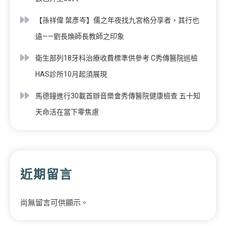
【孫祥偉 葉彥岑】儒之年夜找九宮格分享者，其行也
遠——劉長煥師長教師之印象
衛生部列18牙科治療收費標準供參考 C秀傳醫院巡檢
HAS診所10月起須展現
馬德鐘進行30載首辦音樂會秀傳醫院健康檢查 五十知
天命活在當下零焦慮
近期留言
尚無留言可供顯示。