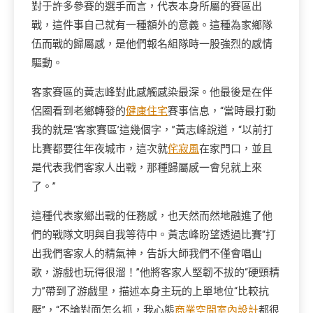
對于許多參賽的選手而言，代表本身所屬的賽區出
戰，這件事自己就有一種額外的意義。這種為家鄉隊
伍而戰的歸屬感，是他們報名組隊時一股強烈的感情
驅動。
客家賽區的黃志峰對此感觸感染最深。他最後是在伴
侶圈看到老鄉轉發的
健康住宅
賽事信息，“當時最打動
我的就是‘客家賽區’這幾個字，”黃志峰說道，“以前打
比賽都要往年夜城市，這次就
侘寂風
在家門口，並且
是代表我們客家人出戰，那種歸屬感一會兒就上來
了。”
這種代表家鄉出戰的任務感，也天然而然地融進了他
們的戰隊文明與自我等待中。黃志峰盼望透過比賽“打
出我們客家人的精氣神，告訴大師我們不僅會唱山
歌，游戲也玩得很溜！”他將客家人堅韌不拔的“硬頸精
力”帶到了游戲里，描述本身主玩的上單地位“比較抗
壓”，“不論對面怎么抓，我心態
商業空間室內設計
都很