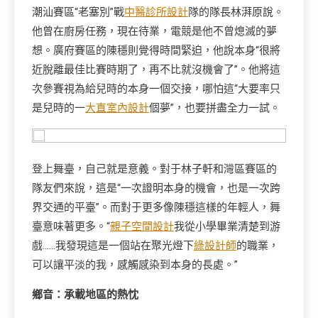
潮汕賽區“老塞別”戰
中醫診所設計
隊的隊長林湃原說。
他曾在廚房任務，現在待業，電競是他不曾熄滅的夢
想。廣府賽區的陳穩則覺得時間緊迫，他說本身“很將
近脫離最佳比賽時期了，再不比就沒機會了”。他將這
次參賽視為給兒時的本身一個交接，哪怕這“大要率只
是兒時的一
大直室內設計
個夢”，也要拼盡全力一試。
登上舞臺，自己就是意義。對于林子軒和灣區賽區的
隊友們來說，這是“一次證明本身的機會，也是一次跨
界交通的平臺”。而對于更多像陳穩這樣的年輕人，舞
臺意味著更多。“
親子空間設計
我從小學畢業清楚到游
戲……我發現這是一個站在聚光燈下
綠設計師
的職業，
可以讓平淡的我，感觸感染到本身的長處。”
鄉音：承載地區的熱忱