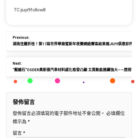
TC:jiuyi9follow8
Previous:
湖南佳麗折桂！第17屆世界華裔蜜斯年夜賽網絡賽區結果揭JIUYI俱意診所設
Next:
“壓艙石”OSDER奧斯德汽車材料感化愈發凸顯 立異動能連續強大——透視“
發佈留言
發佈留言必須填寫的電子郵件地址不會公開。
必填欄位
標示為
*
留言
*