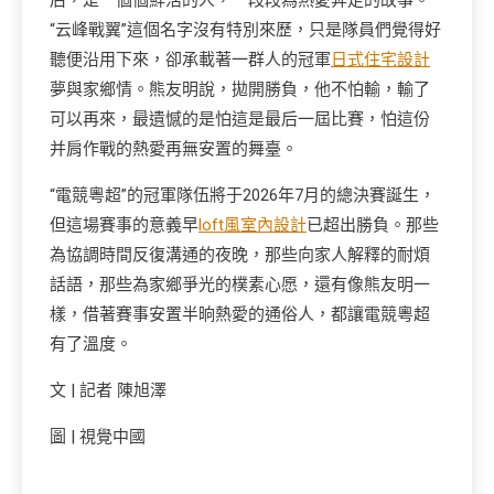
后，是一個個鮮活的人，一段段為熱愛奔走的故事。
“云峰戰翼”這個名字沒有特別來歷，只是隊員們覺得好
聽便沿用下來，卻承載著一群人的冠軍
日式住宅設計
夢與家鄉情。熊友明說，拋開勝負，他不怕輸，輸了
可以再來，最遺憾的是怕這是最后一屆比賽，怕這份
并肩作戰的熱愛再無安置的舞臺。
“電競粵超”的冠軍隊伍將于2026年7月的總決賽誕生，
但這場賽事的意義早
loft風室內設計
已超出勝負。那些
為協調時間反復溝通的夜晚，那些向家人解釋的耐煩
話語，那些為家鄉爭光的樸素心愿，還有像熊友明一
樣，借著賽事安置半晌熱愛的通俗人，都讓電競粵超
有了溫度。
文 | 記者 陳旭澤
圖 | 視覺中國