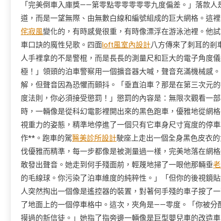
「完美倒車入庫獎——第零點零零零零零九度偏差。」落款人
道，而是一望無際、由無數白線和編號組成的巨大網格。這裡
侘寂風
變化的，有時感覺很重，有時像漂浮在游泳池裡。他試
車口訣的魔性兒歌。四面
loft風室內設計
八方傳來了刺耳的剎
人手裡拿的不是警棍，而是長長的測量尺和巨大的電子角度儀
極！」領頭的泊車警察用一個擴音器大喊，聲音充滿機械感。
解，但聲音因為恐懼而顫抖。「垂直泊車？那是在第三次元的
度法則，你必須接受懲罰！」懲罰的內容是：無限次觀看一部
時，一輛像是從科幻電影裡開出來的黑色跑車，優雅地從網格
視重力的姿態，精準地停進了一個只有它車身尺寸寬度的停車
作**。跑車的駕
醫美診所設計
駛座上走出一個全身黑色皮衣的
伐優雅而精準，每一步都像是被測量過一樣，完美地落在網格
敢發出聲音。她走到何手殘面前，輕蔑地掃了一眼他那輛垂
老
的毛線球。你污染了泊車維度的純粹性。」「但你的後視鏡貼
人突然掏出一個像是遙控器的裝置，對著何手殘的車子按了一
了地面上的一個停車格中。這次，夾角是——零度。「你被分
摸過的新信徒。」她指了指旁邊一輛像是巨型嬰兒車的改造車