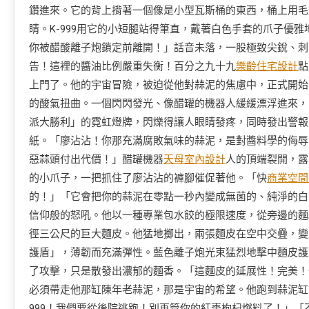
鑽進來。它的背上揹著一個像是小型瓦斯桶的東西，桶上用毛
睛。K-999用它的小短腿站得筆直，戴著白色手套的爪子優
你被醋酸離子炮鎖定前離開！」話音未落，一股極致尖銳、刺
告！這裡的醬油比例嚴重失衡！百分之九十九
樂齡住宅設計
點
上門了。他的宇宙冒險，被迫從他對蒜泥的焦慮中，正式開始
的酸氣扭曲。一個閃閃發光、像醋罐的機器人緩緩漂浮進來，
派大勝利」的霓虹燈牌，閃爍得讓人眼睛發疼，同時發出警報
紙。「廖沾沾！你那充滿腐敗氣味的蒜泥，是對醬料學的侮辱
惡蒜頭付出代價！」醋罐機器
天母室內設計
人的頂端裂開，露
的小爪子，一把抓住了廖沾沾的褲腳催促著他。「快
商業空間
的！」「它會把你的蒜泥在零點一秒內變成無菌的、純淨的白
信仰般的怒吼。他以一種專業包水餃的極限速度，從旁邊的麵
徑三公尺的巨大麵皮。他猛地擲出，兩張麵皮在空中交疊，變
護盾」，薄韌而充滿彈性。藍色離子炮光束猛烈地擊中麵皮護
了攻擊，只是散發出濃郁的麵香。「這麵皮的延展性！完美！但
必須帶走他那缸陳年老蒜泥，那是宇宙的希望。他跑到蒜泥缸
999！我們要從後院逃跑！別再管你的紅棗枸杞燃料了！」