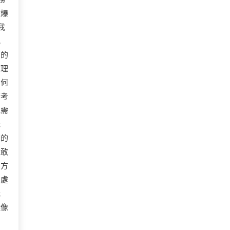
味爆
我
亂
舊的
在理
。何
請考
他需
低
網的
人敢
的方
口處
光
雕像
：