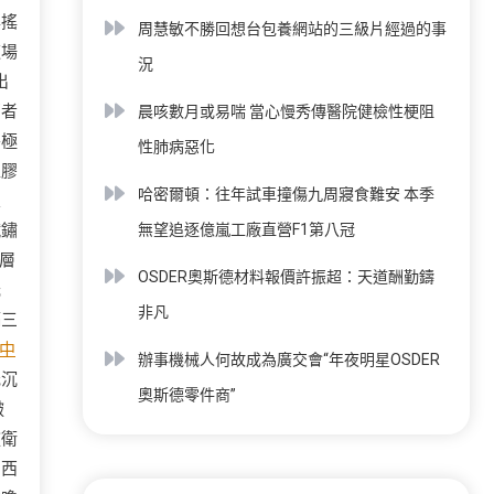
搖搖
周慧敏不勝回想台包養網站的三級片經過的事
這場
況
出
兩者
晨咳數月或易喘 當心慢秀傳醫院健檢性梗阻
終極
性肺病惡化
塑膠
哈密爾頓：往年試車撞傷九周寢食難安 本季
靈
鐵鏽
無望追逐億嵐工廠直營F1第八冠
層
OSDER奧斯德材料報價許振超：天道酬勤鑄
光
非凡
隔三
中
辦事機械人何故成為廣交會“年夜明星OSDER
低沉
奧斯德零件商”
皺
皺衛
到西