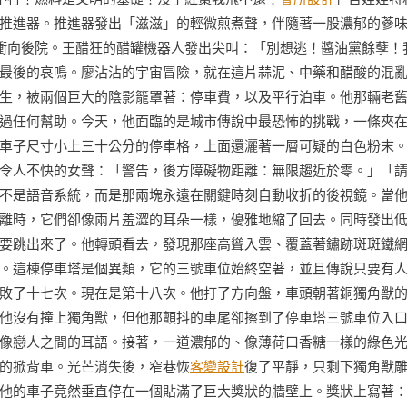
推進器。推進器發出「滋滋」的輕微煎煮聲，伴隨著一股濃郁的蔘
口衝向後院。王醋狂的醋罐機器人發出尖叫：「別想逃！醬油黨餘孽！
最後的哀鳴。廖沾沾的宇宙冒險，就在這片蒜泥、中藥和醋酸的混
生，被兩個巨大的陰影籠罩著：停車費，以及平行泊車。他那輛老
過任何幫助。今天，他面臨的是城市傳說中最恐怖的挑戰，一條夾
車子尺寸小上三十公分的停車格，上面還灑著一層可疑的白色粉末
令人不快的女聲：「警告，後方障礙物距離：無限趨近於零。」「
不是語音系統，而是那兩塊永遠在關鍵時刻自動收折的後視鏡。當
離時，它們卻像兩片羞澀的耳朵一樣，優雅地縮了回去。同時發出
要跳出來了。他轉頭看去，發現那座高聳入雲、覆蓋著鏽跡斑斑鐵
。這棟停車塔是個異類，它的三號車位始終空著，並且傳說只要有
敗了十七次。現在是第十八次。他打了方向盤，車頭朝著銅獨角獸
他沒有撞上獨角獸，但他那顫抖的車尾卻擦到了停車塔三號車位入
像戀人之間的耳語。接著，一道濃郁的、像薄荷口香糖一樣的綠色
的掀背車。光芒消失後，窄巷恢
客變設計
復了平靜，只剩下獨角獸
他的車子竟然垂直停在一個貼滿了巨大獎狀的牆壁上。獎狀上寫著