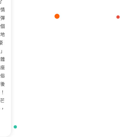
了
戀情
，彈
一個
猛地
豪
！」
夾雜
牛座
和俗
背後
」！
光芒
爭，