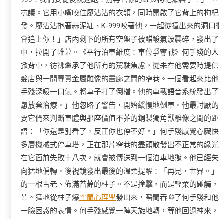
抗議。它用小嘴咬住廖沾沾的衣領，同時開啟了它背上的枸杞
發。廖沾沾抱著蒜泥缸、K-999咬著他，一起從撞出來的洞
會追上你！」店內剩下的所有空盤子被醋酸氣波震碎，發出了
中，拉開了帷幕。《平行泊車維度：車位爭奪戰》何手殘的人
掀背車，彷彿繼承了他所有的駕駛焦慮，從未在他需要時提供
髮店與一間專賣金屬雕像的畫廊之間的窄巷。一個看起來比他
手殘深吸一口氣。將車子打了倒檔。他的車載語音系統發出了
慮放棄治療。」他忽略了警告，開始緩慢地倒車。他最討厭的
要它們來判斷車體與那座價值不菲的銅製獨角獸雕像之間的距
語：「你還是別看了，反正你也停不好。」何手殘感覺心臟快
多層機械式停車塔，正在那片窄巷的盡頭散發出不正常的綠光
在它面前失敗十八次，就會被傳送到一個泊車地獄。他已經失
向猛地偏轉。後視鏡發出最後的溫柔提醒：「再見，世界。」
的一根古老、佈滿苔蘚的柱子。不是撞擊，而是輕柔的碰觸，
芒。猛地從柱子爆
空間心理學
發出來，瞬間吞噬了何手殘和他
一臉困惑的表情。何手殘感覺一陣天旋地轉，等他回過神來，