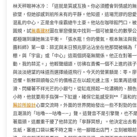
林天秤眼神冰冷：「這就是質感互換。你必須體會到情感的無
欲墜，但她卻感到前所未有的平靜。他知道，這場荒謬的戀愛
混亂的中心，正是金牛座霸總牛土豪。他站在咖啡館門口，被
圓規，試
無毒建材
圖在單戀傻氣中找到一個可被量化的數學公
都極端到讓她無法平衡。「張水瓶！你的傻氣，根本無法與我
醬料師》第一章：蒜泥與末日預兆廖沾沾坐在他那間被稱為「
棚，與「宇宙」或「中心」這兩個詞毫無關係。他正在對著一
動，我的蒜泥。」他輕聲細語，彷彿在責備一個不上進的孩子
與淡淡絕望的味道而選擇繞道飛行。今天的營業額是：零。廖沾
恐懼。新鮮蒜頭每公斤的價格正在以超光速上漲，如果再這樣
滑、閃耀著不祥光芒的小銀勺，從缸底撈起一坨濃稠的、顏色
小時，他就要用手指彈一下缸邊，確保它能感受到**「溫和的
醫診所設計
心靈交流時，外面的世界開始發出一些不對勁的信
且潮濕的「咕嚕——咕嚕——」聲。這聲音不是引擎聲，也不
著眉頭，這嚴重干擾了他蒜泥的「寧靜冥想」。他決定出去看
生紙，塞進口袋以備不時之需。他一腳踏出店門，立刻被眼前