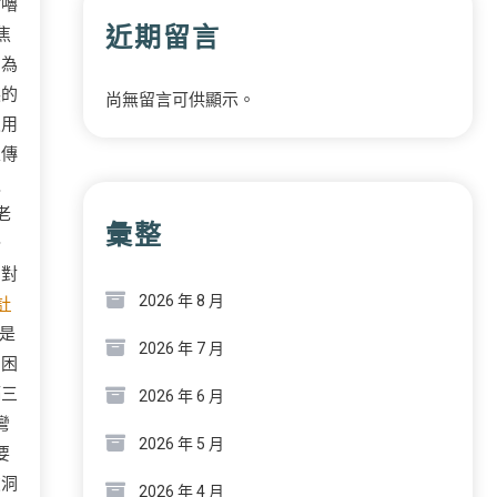
咕嚕
近期留言
焦
因為
裝的
尚無留言可供顯示。
沒用
家傳
之
老
彙整
公
的對
2026 年 8 月
計
是
2026 年 7 月
，困
隔三
2026 年 6 月
彎
2026 年 5 月
要
破洞
2026 年 4 月