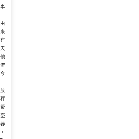
泊車
驚
！由
起來
患有
林天
。他
地流
座今
。
安放
天秤
他緊
珠臺
算器
勢，