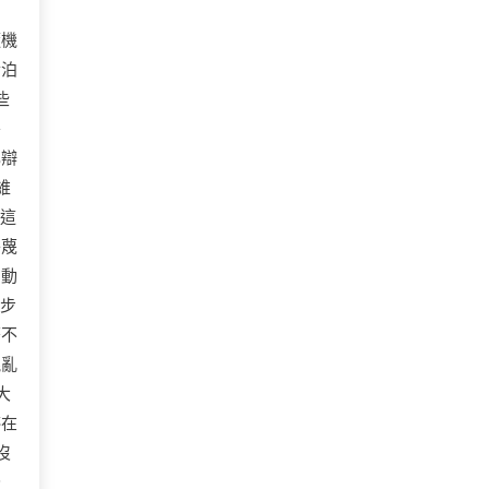
隨機
於泊
些
惡
己辯
維
在這
乎蔑
的動
步
著不
混亂
大
停在
沒
秒