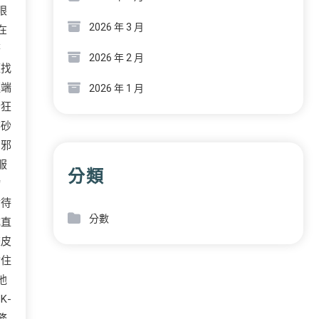
眼
2026 年 3 月
在
警
2026 年 2 月
經找
極端
2026 年 1 月
醋狂
磨砂
的邪
服
分類
物
對待
分數
成直
餃皮
擋住
他
K-
務