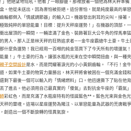
！」他絕望地低吼。他看了一眼腳邊。那裡放著一個他為林天秤準備
盒。他從未送出，因為害怕被拒絕。這份害怕，就是純度最高的單
齒輪都倒入「情感調節器」的輸入口。機器發出刺耳的尖叫，接著
極致純粹的單戀能量！目標：提升天秤座運勢！」在機器的頂部，
衝出屋頂的一瞬間，一輛塗滿了金色、裝飾著巨大公牛角的悍馬車
的男人，那人正是林天秤的狂熱追求者——金牛座霸總牛土豪。牛土
那什麼負運勢！我已經用一百噸的純金箔買下了今天所有的壞運氣
能量！」牛土豪的行為，讓張水瓶的光束在空中瞬間扭曲，與一種
親子空間設計
是水，而是閃耀著淚光的小小黃銅齒輪。「不行！金
道，如果牛土豪的物質力量勝出，林天秤將會被困在一個充滿金錢
還剩下最後一個可以輸入的「情緒燃料」口。他迅速撕下了貼在他
丟了進去。他必須用自己最真實的「傻氣」去對抗金牛座的「霸氣
師
彩虹色，而是充滿了水瓶座特有的怪誕藍色**。藍色光束與金色
天秤的靈魂。這場以星座運勢為賭注、以單戀能量為武器的荒唐戰
，創造出一個不斷旋轉的怪異氣旋。