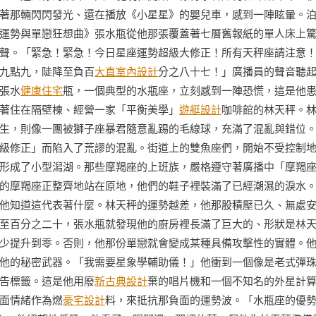
著那輛閃閃發光、還在播放《小星星》的嬰兒車，感到一陣眩暈。
運勢與單戀狂想曲》張水瓶從他那張覆蓋著七層舊報紙的單人床上
聲。「緊急！緊急！今日星座運勢超級大修正！所有天秤座請注意
九點九，陡降至負百
大直室內設計
分之八十七！」廣播員的聲音聽
張水
健康住宅
瓶，一個典型的水瓶座，立刻感到一陣恐慌，這是他
著住在隔壁棟、經營一家「平衡美學」
遊艇設計
咖啡館的林天秤。
生，則像一團被獅子座暴君隨意亂踢的毛線球，充滿了混亂與錯位
級修正」而陷入了荒謬的混亂。街道上的雙魚座們，開始不受控制
形成了小型潟湖。那些摩羯座的上班族，嚴格遵守著廣播中「摩羯
的摩羯座正整齊地站在原地，他們的鞋子裡裝滿了已經潮濕的淚水
他知道這代表著什麼。林天秤的運勢越差，他那股積壓已久、無處
至百分之二十，張水瓶就發現他的廚房裡長滿了巨大的、形狀是林
少提升到零。否則，他那份單戀就會變成某種具備攻擊性的實體。
他的秘密武器。「我需要星象學輔助儀！」他衝到一個像是老式彈
告標籤。這是他用廢
新古典設計
棄的唱片機和一個不知名的外星計
面情緒作為燃
豪宅設計
料，來抵抗那負面的運勢波。「水瓶座的優