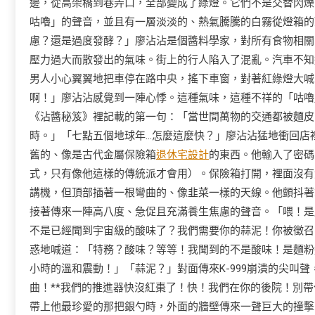
邊，從高架橋到巷弄口，全部變成了綠燈。它們不是交替閃爍
咕嚕」的聲音，並且有一層淡淡的、熱氣騰騰的白霧從燈箱的
慮？還是過度發酵？」廖沾沾是個醬料學家，對所有食物相關
壓力過大而散發出的氣味。街上的行人陷入了混亂。汽車不知
男人小心翼翼地把車停在路中央，搖下車窗，對著紅綠燈大喊
啊！」廖沾沾感覺到一陣心悸。這種氣味，這種不祥的「咕嚕
《沾醬秘笈》裡記載的第一句：「當世間萬物的交通都被麵皮
時。」「七點五個地球年…怎麼這麼快？」廖沾沾猛地衝回店
舊的、像是古代金屬保險箱
退休宅設計
的東西。他輸入了密碼
式，只有像他這樣的傳統派才會用）。保險箱打開，裡面沒有
講機，但頂部插著一根彎曲的、像韭菜一樣的天線。他顫抖著
接著傳來一陣高八度、急促且充滿養生焦慮的聲音。「喂！是廖
不是已經聞到宇宙級的酸味了？我們需要你的蒜泥！你被徵召
惑地喊道：「特務？酸味？等等！我聞到的不是酸味！是麵粉
小時的溫和震動！」「蒜泥？」對面傳來K-999崩潰的尖叫
曲！**我們的推進器快沒紅棗了！快！我們在你的後院！別
帶上他最珍愛的那把銀勺時，外面的牆壁傳來一聲巨大的撞擊