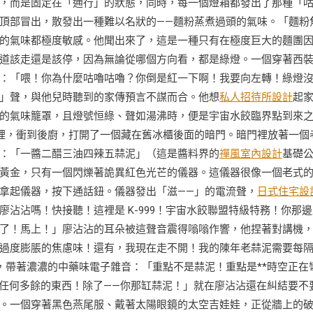
，而是固定在「通行」的狀態，同時，每一個燈箱都發出了那種「
頂部冒出，散發出一種難以名狀的——麵粉蒸煮過頭的氣味。「麵粉
的氣味都極度敏感。他聞出來了，這是一種只有在極度巨大的麵團
道該走還是該停，因為無論從哪個方向看，都是綠燈。一個穿著西
：「喂！你為什麼咕嚕咕嚕？你倒是紅一下啊！我要向左轉！綠燈
」聲，與他兒時聽到的家傳預言不謀而合。他想
私人招待所設計
起
的氣味籠罩，且燈號恒綠、聲如湯沸時，便是宇宙水餃臨界點到來
裡，衝到後廚，打開了一個藏在舊冰櫃後面的暗門。暗門裡放著一個
：「一醬二醋三油四辣五蒜泥」（這是醬料界的
禪風室內設計
基礎
黃金，只有一個閃爍著詭異紅色光芒的儀器。這儀器很像一個老式
拿起儀器，按下通話鈕。儀器發出「滋——」的電流聲，
日式住宅設
沾沾嗎！快接聽！這裡是 K-999！宇宙水餃聯盟特級特務！你那邊
了！馬上！」廖沾沾的耳朵被這聲音震得嗡嗡作響，他捏著對講機
過度膨脹的焦慮味！還有，我現在走不開！我的陳年老蒜泥需要每
聲，帶著濃濃的中藥味電子雜音：「重點不是蒜泥！重點是**時空正在
帶任何多餘的東西！除了——你那缸蒜泥！」就在廖沾沾還在糾結要不
。一個穿著黑色燕尾服、戴著太陽眼鏡的太空吉娃娃，正從牆上的