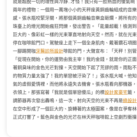
就是超脫一切的理性與冷靜…才怪！我只有一腔熱血的傻氣啊
兩年的禮物：一個用一萬塊小小的天秤座黃銅齒輪組成的音樂
感。張水瓶咬緊牙關，將那個黃銅齒輪音樂盒砸爛，將所有的
珠臺上的燈光開始瘋狂閃爍，發出警告。「能量超載！檢測到
巨大的、像彩虹一樣的光束筆直地射向天空。然而，就在光束
停在咖啡館門口。駕駛座上走下一個全身肌肉、戴著鑽石項圈
一腳踢開咖
牙醫診所設計
啡館的門，大聲宣布：「天秤！別管
「從現在開始，你的運勢由我主宰！我的金錢，就是你的正面
著銅臭味的金色光芒對撞。天空開始下起了荒謬的雨。雨點不
的物質力量太強了！我的單戀被汙染了！」張水瓶大喊。他知
氣的虛假愛情裡，而他將永遠失去機會。張水瓶看向那機器，
衣領上，那張寫著「我就是個單戀傻瓜」的標
設計家豪宅
籤，
調節器再次發出轟鳴，這一次，射向天空的光束不再是
綠設計
在空中形成了一個巨大的、旋轉著的太極圖案，像是在爭奪林
正式打響了。藍色與金色的光芒在林天秤咖啡館上空劇烈衝撞