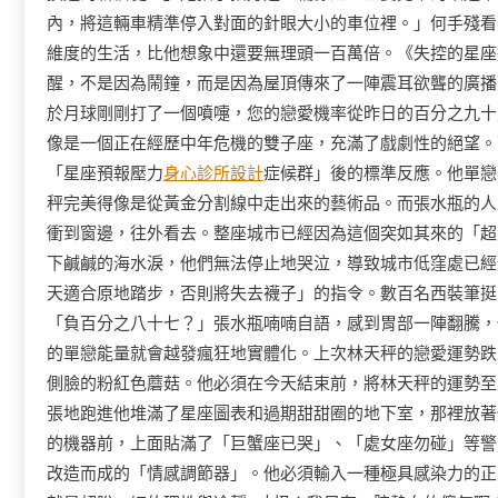
內，將這輛車精準停入對面的針眼大小的車位裡。」何手殘看
維度的生活，比他想象中還要無理頭一百萬倍。《失控的星座
醒，不是因為鬧鐘，而是因為屋頂傳來了一陣震耳欲聾的廣播
於月球剛剛打了一個噴嚏，您的戀愛機率從昨日的百分之九十
像是一個正在經歷中年危機的雙子座，充滿了戲劇性的絕望。
「星座預報壓力
身心診所設計
症候群」後的標準反應。他單戀
秤完美得像是從黃金分割線中走出來的藝術品。而張水瓶的人
衝到窗邊，往外看去。整座城市已經因為這個突如其來的「超
下鹹鹹的海水淚，他們無法停止地哭泣，導致城市低窪處已經
天適合原地踏步，否則將失去襪子」的指令。數百名西裝筆挺
「負百分之八十七？」張水瓶喃喃自語，感到胃部一陣翻騰，
的單戀能量就會越發瘋狂地實體化。上次林天秤的戀愛運勢跌
側臉的粉紅色蘑菇。他必須在今天結束前，將林天秤的運勢至
張地跑進他堆滿了星座圖表和過期甜甜圈的地下室，那裡放著
的機器前，上面貼滿了「巨蟹座已哭」、「處女座勿碰」等警
改造而成的「情感調節器」。他必須輸入一種極具感染力的正