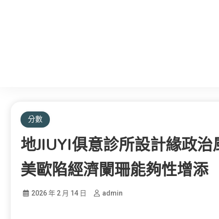
分數
地JIUYI俱意診所設計緣政
美歐陷經濟闌珊能夠性增添
2026 年 2 月 14 日
admin