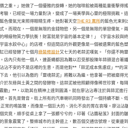
價之重。」她做了一個優雅的旋轉，她的咖啡館被兩種能量衝擊得
考驗，已經從一場力量對決，變成了一場美學與心靈的極限挑戰。
藍色傻氣光束照得眼睛生疼。她對著天空
THE R3 寓所
的藍色光束刺
式。而現在，一個是無限的金錢物慾，另一個是無限的單戀傻氣，
的噸級物質力學抗衡！財富就是宇宙的基本定律！」《宇宙水餃與
宇宙水餃中心」的店裡，但這間店的外觀更像是一個被遺棄的藍色
缸已經發酵了七個月
綠裝修設計
又七天的老蒜泥嘆氣。「你還不夠
。店內只有他一個人，連蒼蠅都因為難以忍受那股陳年蒜頭混合著
沾不安的不是店裡的生意，而是他對**「蒜泥成本焦慮症」**的深
下去，他引以為傲的「靈魂蒜泥」將難以為繼。他拿著一把被磨得
介於灰綠與土黃之間的發酵物。這蒜泥被他照顧得像稀世珍寶，每
震動」**，以助其在精神上達到圓滿。就在廖沾沾專注於與蒜泥進行
號。首先是聲音。街上所有的汽車喇叭同時發出了一個持續不斷、
是正常的鳴笛聲，而像是一個巨大的、消化不良的胃在哀嚎。廖沾沾
個究竟，順手從桌上拿了一張髒兮兮的，印著《沾醬秘笈》封面的
的景象震驚了。整條城市的主幹道上，數百個交通信號燈，從東邊