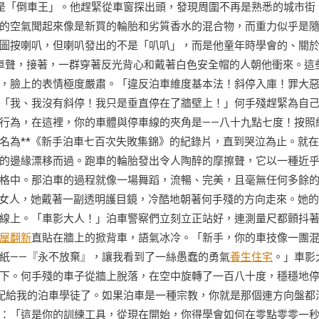
是「倒車王」。他趕緊從車窗探出頭，發現周圍不再是熟悉的城市街
的空氣聞起來像是新買的輪胎和劣質香水的混合物，而重力似乎是
圖按喇叭，但喇叭發出的不是「叭叭」，而是他童年時學會的、關
車聲，接著，一群穿著反光背心和戴著白色安全帽的人朝他衝來。這
，臉上的表情極度嚴肅。「違反泊車維度基本法！斜停入庫！罪大
「我、我沒有斜停！我只是垂直停在了牆壁上！」何手殘趕緊為自
行為，在這裡，你的車體與停車線的夾角是——八十九點七度！按照
名為**《新手泊車七百次失敗集錦》的紀錄片，直到哭泣為止。就
的邊緣漂移而過。跑車的輪胎發出令人陶醉的摩擦聲，它以一種近
格中。那泊車的過程就像一場舞蹈，流暢、完美，且毫無任何多餘
女人，她戴著一副透明護目鏡，冷酷地朝著何手殘的方向走來。她的
線上。「車影大人！」泊車警察們立刻立正站好，連測量尺都顫抖
屋翻新
直貼在牆上的掀背車，語氣冰冷。「新手，你的車技像一團
紙——『永不放棄』，讓我看到了一絲愚蠢的勇氣
養生住宅
。」車影
下。何手殘的車子從牆上脫落，在空中旋轉了一百八十度，穩穩地
配給我的泊車學徒了。如果泊車是一種宗教，你就是那個連方向盤都
：「這是你的訓練工具，從現在開始，你得學會如何在零點零零一