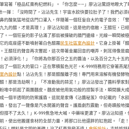
筆寫著「極品紅棗枸杞燃料」。「你怎麼——」廖沾沾驚訝地瞪大了
雅地一揮：「沒時間了，沾沾先生！宇宙水餃快要拉肚子了！我們必須
鼻的酸氣猛地從店門口灌入，伴隨著一個狂妄自大的電子音效：「
九九的醋，才是真理！」廖沾沾知道，這是他的宿敵，王醋狂，已
了。一個狂妄的影子佔滿了那扇被撞破的牆門邊緣，光線一瞬間被
它的底座還不斷噴射著白色醋霧
民生社區室內設計
。它身上掛著「
。王醋狂的聲音再次響起，這次帶著金屬回音的嘲弄，刺耳得像是
！必須淨化！」「你將為你那百分之五的醬油，以及百分之九十五
出了一個巨大的管口，正在聚積藍色光芒。K-999特務用它穿著燕尾
室內設計
點！沾沾先生！那是醋酸離子炮！專門用來溶解有機發酵
醋！那是浩劫啊！」「不准動我的蒜泥！」廖沾沾發出了醬料學家
粉堆中抓起了兩團麵皮。麵皮被他用氣功般的捏製手法，瞬間擴大
成一個半透明的防禦護盾。這就是家傳《沾醬秘笈》中記載的「水
盾，發出了一聲像是汽水開蓋的聲音。護盾劇烈震動，但奇蹟般地
撐不了太久！」K-999焦急地大喊，中藥味更濃了。廖沾沾知道，
前，使出他搬運食材的全部力量，將那口比他還胖的缸抱起。「走！
「不行！燃料是文明的基礎！沒了紅棗我飛不遠！
會所設計
」吉娃娃特