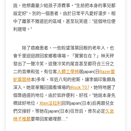
說，他想盡量少給孩子添費事，“生前把本身的事兒都
設定好”。別的一個患者，由於日常平凡愛好漫步，相
中了離景不雅道近的區域，甚至玩笑道：“這個地位便
利遛彎。”
除了癌癥患者，一些盼望落葉回根的老年人，也
會千里迢迢趕回家鄉看墳場。「實實在在？」林天秤
發出了一聲冷笑，這聲冷笑的尾音甚至都符合三分之
二的音樂和弦。有位客
人體工學椅
居japan(日
Razer雷
蛇電競椅
本)多年、年近八旬的密斯，讓李娟印象頗為
深入。她是單獨回國看墳場的
iRock T07
，她特地選了
個靠過道的地位，由於如許便利、好找，“她說本身先
標誌好地位，
Xten法拉利
回到japan(日本)后再跟兒女
們交接好，等她在japan(日本)往世后，骨灰必定
久坐
椅子推薦
要帶回家鄉埋葬……”