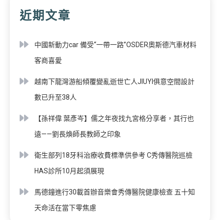
近期文章
中國新動力car 備受“一帶一路”OSDER奧斯德汽車材料
客商喜愛
越南下龍灣游船傾覆變亂逝世亡人JIUYI俱意空間設計
數已升至38人
【孫祥偉 葉彥岑】儒之年夜找九宮格分享者，其行也
遠——劉長煥師長教師之印象
衛生部列18牙科治療收費標準供參考 C秀傳醫院巡檢
HAS診所10月起須展現
馬德鐘進行30載首辦音樂會秀傳醫院健康檢查 五十知
天命活在當下零焦慮