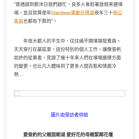
“普通越到節沐日我們越忙，良多人會趁著放假來選墳
場，並且就算是年
Standway電動升降桌
夜年三十
辦公
家具
也都有下葬的”。
年夜大都人的平生中，往往繞不開墳場發賣員。
天天穿行在墓區里，這份特別的個人工作，讓像張帆
如許的從業者，見證了幾十年來人們在墳場選擇方面
的變更，也比凡人體味到了更多人間百態和情面冷
熱……
圖片由受訪者供給
愛垂釣的父親面朝湖 愛好花的母親緊鄰花壇