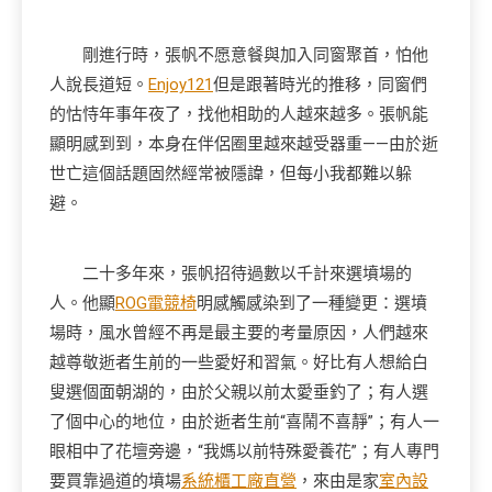
剛進行時，張帆不愿意餐與加入同窗聚首，怕他
人說長道短。
Enjoy121
但是跟著時光的推移，同窗們
的怙恃年事年夜了，找他相助的人越來越多。張帆能
顯明感到到，本身在伴侶圈里越來越受器重——由於逝
世亡這個話題固然經常被隱諱，但每小我都難以躲
避。
二十多年來，張帆招待過數以千計來選墳場的
人。他顯
ROG電競椅
明感觸感染到了一種變更：選墳
場時，風水曾經不再是最主要的考量原因，人們越來
越尊敬逝者生前的一些愛好和習氣。好比有人想給白
叟選個面朝湖的，由於父親以前太愛垂釣了；有人選
了個中心的地位，由於逝者生前“喜鬧不喜靜”；有人一
眼相中了花壇旁邊，“我媽以前特殊愛養花”；有人專門
要買靠過道的墳場
系統櫃工廠直營
，來由是家
室內設