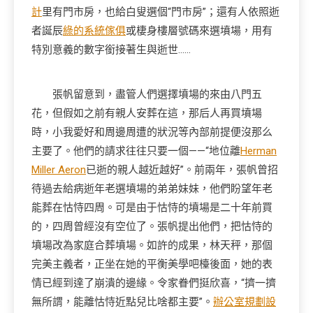
計
里有門市房，也給白叟選個“門市房”；還有人依照逝
者誕辰
綠的系統傢俱
或棲身樓層號碼來選墳場，用有
特別意義的數字銜接著生與逝世……
張帆留意到，盡管人們選擇墳場的來由八門五
花，但假如之前有親人安葬在這，那后人再買墳場
時，小我愛好和周邊周遭的狀況等內部前提便沒那么
主要了。他們的請求往往只要一個——“地位離
Herman
Miller Aeron
已逝的親人越近越好”。前兩年，張帆曾招
待過去給病逝年老選墳場的弟弟妹妹，他們盼望年老
能葬在怙恃四周。可是由于怙恃的墳場是二十年前買
的，四周曾經沒有空位了。張帆提出他們，把怙恃的
墳場改為家庭合葬墳場。如許的成果，林天秤，那個
完美主義者，正坐在她的平衡美學吧檯後面，她的表
情已經到達了崩潰的邊緣。令家眷們挺欣喜，“擠一擠
無所謂，能離怙恃近點兒比啥都主要”。
辦公室規劃設