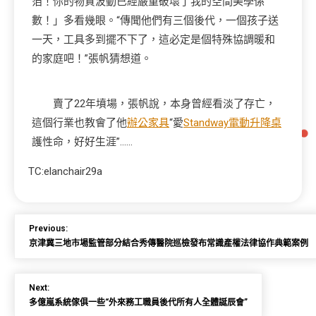
箔！你的物質波動已經嚴重破壞了我的空間美學係
數！」多看幾眼。“傳聞他們有三個後代，一個孩子送
一天，工具多到擺不下了，這必定是個特殊協調暖和
的家庭吧！”張帆猜想道。
賣了22年墳場，張帆說，本身曾經看淡了存亡，
這個行業也教會了他
辦公家具
“愛
Standway電動升降桌
護性命，好好生涯”……
TC:elanchair29a
Previous:
京津冀三地市場監管部分結合秀傳醫院巡檢發布常識產權法律協作典範案例
Next:
多億嵐系統傢俱一些“外來務工職員後代所有人全體誕辰會”