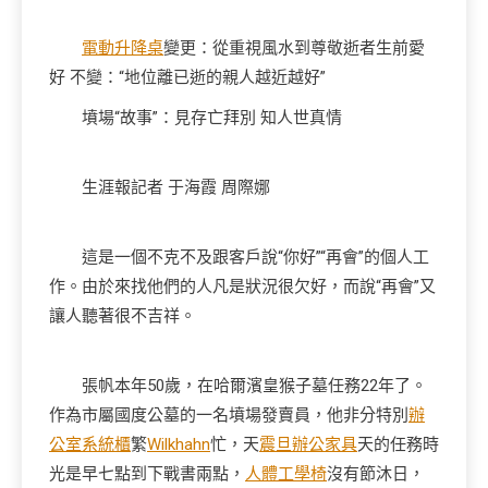
電動升降桌
變更：從重視風水到尊敬逝者生前愛
好 不變：“地位離已逝的親人越近越好”
墳場“故事”：見存亡拜別 知人世真情
生涯報記者 于海霞 周際娜
這是一個不克不及跟客戶說“你好”“再會”的個人工
作。由於來找他們的人凡是狀況很欠好，而說“再會”又
讓人聽著很不吉祥。
張帆本年50歲，在哈爾濱皇猴子墓任務22年了。
作為市屬國度公墓的一名墳場發賣員，他非分特別
辦
公室系統櫃
繁
Wilkhahn
忙，天
震旦辦公家具
天的任務時
光是早七點到下戰書兩點，
人體工學椅
沒有節沐日，