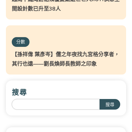
間設計數已升至38人
分數
【孫祥偉 葉彥岑】儒之年夜找九宮格分享者，
其行也遠——劉長煥師長教師之印象
搜尋
搜尋