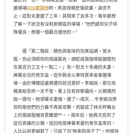
最好的一切。”李娟嘆息道，在給一個90后病逝的男孩
選墳場
ROG電競椅
時，男孩母親悲傷欲盡，淚流不
止。這對夫妻選了三年，其間來了良多次，每年都想
了解一下狀況有沒有新開區的墳場，“他們感到兒子特
殊優良，想選一個最合適他的。”
還「第二階段：顏色與氣味的完美協調。張水
瓶，你必須將你的怪誕藍色，調配成我咖啡館牆壁的
灰度百分之五十一點二。」有一對五十多歲的夫妻，
捧著女兒的骨灰盒，從外縣坐火車特意來省會選墳
場，由於傳聞這邊周遭的狀況更好。李娟說，那位母
親身始至終一言不發，看上往有抑郁偏向，父親偶然
說一兩句。她領著夫妻倆，選了一成天……令李娟沒想
到的是他們的力量不再是攻擊，而變成了林天秤舞台
上的兩座極端背景雕塑**。，兩年后，她再次見到了
這位哀痛的父親。這回他是捧著老婆的骨灰盒來的，
人比以前更緘默了，只說了句“她來陪孩子了”。他很快