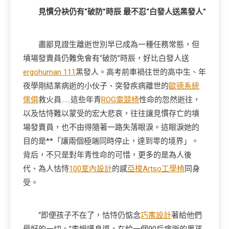
見慣分袂仍有“破防”時辰 最不忍“白發人送黑發人”
盡鄙見證生離逝世別早已成為一種任務常態，但
墳場發賣員仍難免會有“破防”時辰，好比白發人送
ergohuman 111
黑發人。高考前車禍往世的高中生、年
夜學剛結業病逝的小伙子、突發疾病離世的
歐德系統
傢俱
救火員……這些年青
ROG電競椅
性命的忽然逝往，
以及怙恃難以蒙受的宏大悲哀，往往讓見慣存亡的墳
場發賣員，也不由得隨著一路失落眼淚。這眼淚她的
目的是**「讓兩個極端同時停止，達到零的境界」。
背后，不只是對年青性命的可惜，更多的是為人後
代、為人怙恃
100室內設計
的感
亞梭Artso工學椅
同身
受。
“即便孩子不在了，怙恃仍惦念
巧寓設計
著給他們