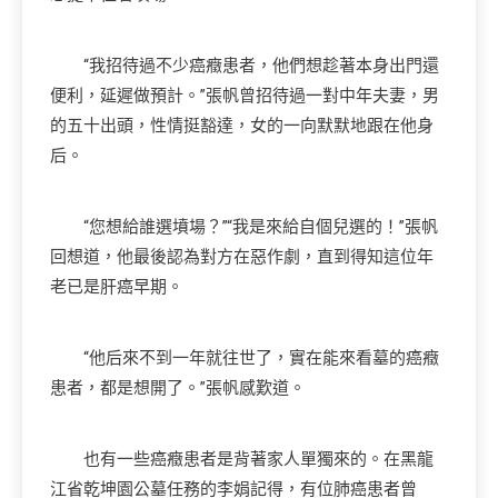
“我招待過不少癌癥患者，他們想趁著本身出門還
便利，延遲做預計。”張帆曾招待過一對中年夫妻，男
的五十出頭，性情挺豁達，女的一向默默地跟在他身
后。
“您想給誰選墳場？”“我是來給自個兒選的！”張帆
回想道，他最後認為對方在惡作劇，直到得知這位年
老已是肝癌早期。
“他后來不到一年就往世了，實在能來看墓的癌癥
患者，都是想開了。”張帆感歎道。
也有一些癌癥患者是背著家人單獨來的。在黑龍
江省乾坤園公墓任務的李娟記得，有位肺癌患者曾