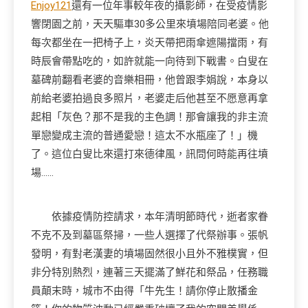
Enjoy121
還有一位年事較年夜的攝影師，在受疫情影
響閉園之前，天天驅車30多公里來墳場陪同老婆。他
每次都坐在一把椅子上，炎天帶把雨傘遮陽擋雨，有
時辰會帶點吃的，如許就能一向待到下戰書。白叟在
墓碑前翻看老婆的音樂相冊，他曾跟李娟說，本身以
前給老婆拍過良多照片，老婆走后他甚至不愿意再拿
起相「灰色？那不是我的主色調！那會讓我的非主流
單戀變成主流的普通愛戀！這太不水瓶座了！」機
了。這位白叟比來還打來德律風，訊問何時能再往墳
場……
依據疫情防控請求，本年清明節時代，逝者家眷
不克不及到墓區祭掃，一些人選擇了代祭辦事。張帆
發明，有對老漢妻的墳場固然很小且外不雅樸實，但
非分特別熱烈，連著三天擺滿了鮮花和祭品，任務職
員顛末時，城市不由得「牛先生！請你停止散播金