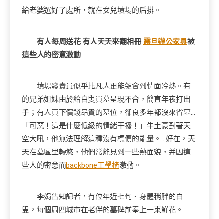
給老婆選好了處所，就在女兒墳場的后排。
有人每周送花 有人天天來翻相冊
震旦辦公家具
被
這些人的密意激動
墳場發賣員似乎比凡人更能領會到情面冷熱。有
的兄弟姐妹由於給白叟買墓呈現不合，簡直年夜打出
手；有人買下價錢昂貴的墓位，卻良多年都沒來省墓…
「可惡！這是什麼低級的情緒干擾！」牛土豪對著天
空大吼，他無法理解這種沒有標價的能量。…好在，天
天在墓區里轉悠，他們常能見到一些熟面貌，并因這
些人的密意而
backbone工學椅
激動。
李娟告知記者，有位年近七旬、身體稍胖的白
叟，每個周四城市在老伴的墓碑前奉上一束鮮花。