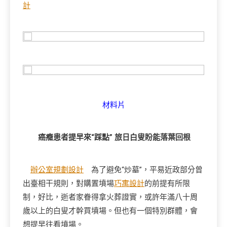
計
材料片
癌癥患者提早來“踩點” 旅日白叟盼能落葉回根
辦公室規劃設計
為了避免“炒墓”，平易近政部分曾
出臺相干規則，對購置墳場
巧寓設計
的前提有所限
制，好比，逝者家眷得拿火葬證實，或許年滿八十周
歲以上的白叟才幹買墳場。但也有一個特別群體，會
想提早往看墳場。