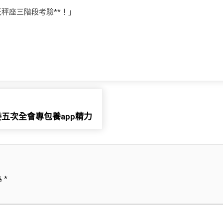
秤座三階段考驗**！」
五次全會專包養app精力
為
*