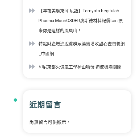
【年夜美廣東·印尼語】Ternyata begitulah
Phoenix MounOSDER奧斯德材料報價tain!原
來你是這樣的鳳凰山！
特點財產增進脫貧群眾連續增收甜心查包養網
_中國網
印尼東部火億嵐工學椅山噴發 迫使機場關閉
近期留言
尚無留言可供顯示。