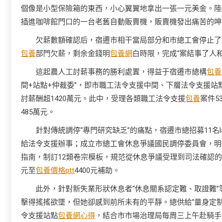
個像是小型保險箱的東西，小心翼翼地拿出一張一元美金。陸
插進咖啡館門口的一台老舊自動販賣機，販賣機發出痛苦的呻
欠薪數額確認后，宿遷市相干當局部分和市總工會停止了
包養
部門欠薪，剩余金錢明
包養網
白時限，完成“案結事了人和
這起農人工討薪事務的勝利處置，得益于宿遷市總構
包養
間+站點+仲裁委”，即市職工法令支援中間、下層法令支援站
討薪酬超1420萬元。此中，受理各類職工法令支援
包養
案件5
485萬元。
針對傳統調停“專門研究缺乏”的痛點，宿遷市總招募11名
給法令支援辦事；成立市總工會休息爭議國民調停委員會，明
指南，制訂12類卷宗模板，規范從休息爭議受理到司法確認的
元至
包養價格ptt
4400元補助。
此外，針對新失業形狀休息者“休息關系認定難、取證難
擊得搖搖欲墜，但她卻感到前所未有的平靜。總供給“量身定
令支援站點
包養網心得
，結合市市場治理局每周三上午赴騎手