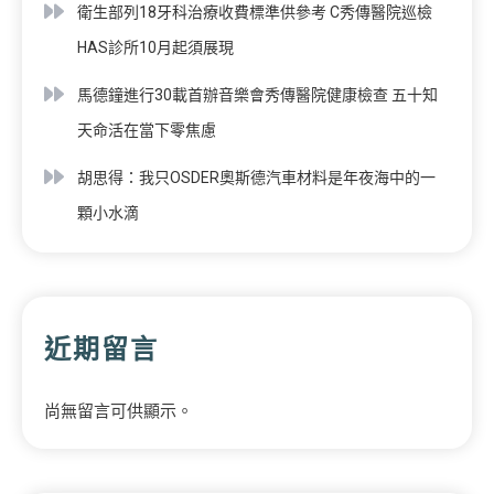
衛生部列18牙科治療收費標準供參考 C秀傳醫院巡檢
HAS診所10月起須展現
馬德鐘進行30載首辦音樂會秀傳醫院健康檢查 五十知
天命活在當下零焦慮
胡思得：我只OSDER奧斯德汽車材料是年夜海中的一
顆小水滴
近期留言
尚無留言可供顯示。