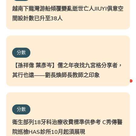
越南下龍灣游船傾覆變亂逝世亡人JIUYI俱意空
間設計數已升至38人
分數
【孫祥偉 葉彥岑】儒之年夜找九宮格分享者，
其行也遠——劉長煥師長教師之印象
分數
衛生部列18牙科治療收費標準供參考 C秀傳醫
院巡檢HAS診所10月起須展現