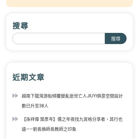
搜尋
搜尋
近期文章
越南下龍灣游船傾覆變亂逝世亡人JIUYI俱意空間設計
數已升至38人
【孫祥偉 葉彥岑】儒之年夜找九宮格分享者，其行也
遠——劉長煥師長教師之印象