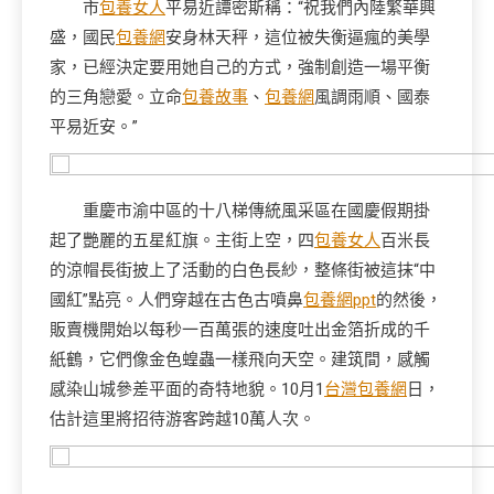
市
包養女人
平易近譚密斯稱：“祝我們內陸繁華興
盛，國民
包養網
安身林天秤，這位被失衡逼瘋的美學
家，已經決定要用她自己的方式，強制創造一場平衡
的三角戀愛。立命
包養故事
、
包養網
風調雨順、國泰
平易近安。”
重慶市渝中區的十八梯傳統風采區在國慶假期掛
起了艷麗的五星紅旗。主街上空，四
包養女人
百米長
的涼帽長街披上了活動的白色長紗，整條街被這抹“中
國紅”點亮。人們穿越在古色古噴鼻
包養網ppt
的然後，
販賣機開始以每秒一百萬張的速度吐出金箔折成的千
紙鶴，它們像金色蝗蟲一樣飛向天空。建筑間，感觸
感染山城參差平面的奇特地貌。10月1
台灣包養網
日，
估計這里將招待游客跨越10萬人次。