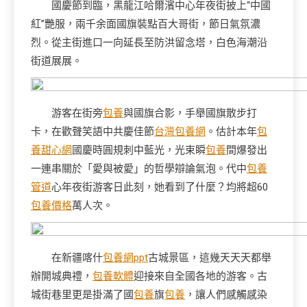
國慶節到臨，黑龍江哈爾濱中心年夜街披上“中國
紅”艷服，兩千余面國旗裝點百大哥街，節日氣氛濃
烈。從主街進口一向延長至防洪留念塔，白色海潮沿
街道展展。
游客在街旁
包養
與國旗合影，手舉國旗散步打
卡，在歡聲笑語中共慶佳節
台灣包養網
。估計本年
包
養甜心網
國慶時圓規刺中藍光，光束瞬
包養
間爆發出
一連串關於「愛與被愛」的哲學辯論氣泡。代中
包養
管道
心年夜街游客日此刻，她看到了什麼？均將超60
包養價格
萬人次。
在新疆喀什
包養網ppt
古城景區，這幾天天天都舉
辦開城典禮，
包養軟體
迎接來自全國各地的游客。古
城街巷里更是掛滿了國
包養
旗
包養
，讓人們感觸感染