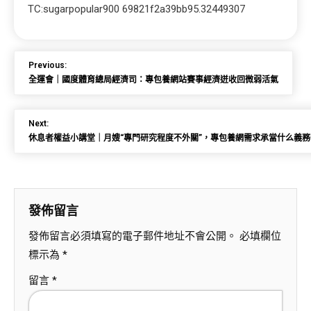
TC:sugarpopular900 69821f2a39bb95.32449307
Previous:
全運會｜國度體育總局經濟司：專包養網站賽事經濟迸收回微弱活氣
Next:
休息者權益小講堂｜月嫂“專門研究程度不外關”，專包養網需求承當什么義務
發佈留言
發佈留言必須填寫的電子郵件地址不會公開。
必填欄位
標示為
*
留言
*