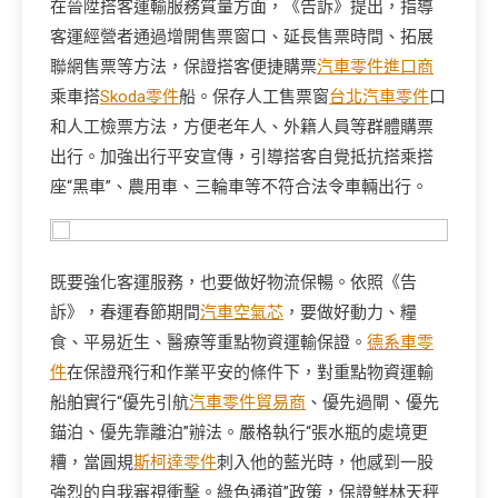
在晉陞搭客運輸服務質量方面，《告訴》提出，指導
客運經營者通過增開售票窗口、延長售票時間、拓展
聯網售票等方法，保證搭客便捷購票
汽車零件進口商
乘車搭
Skoda零件
船。保存人工售票窗
台北汽車零件
口
和人工檢票方法，方便老年人、外籍人員等群體購票
出行。加強出行平安宣傳，引導搭客自覺抵抗搭乘搭
座“黑車”、農用車、三輪車等不符合法令車輛出行。
既要強化客運服務，也要做好物流保暢。依照《告
訴》，春運春節期間
汽車空氣芯
，要做好動力、糧
食、平易近生、醫療等重點物資運輸保證。
德系車零
件
在保證飛行和作業平安的條件下，對重點物資運輸
船舶實行“優先引航
汽車零件貿易商
、優先過閘、優先
錨泊、優先靠離泊”辦法。嚴格執行“張水瓶的處境更
糟，當圓規
斯柯達零件
刺入他的藍光時，他感到一股
強烈的自我審視衝擊。綠色通道”政策，保證鮮林天秤