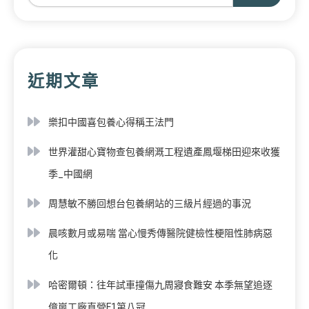
近期文章
樂扣中國喜包養心得稱王法門
世界灌甜心寶物查包養網溉工程遺產鳳堰梯田迎來收獲
季_中國網
周慧敏不勝回想台包養網站的三級片經過的事況
晨咳數月或易喘 當心慢秀傳醫院健檢性梗阻性肺病惡
化
哈密爾頓：往年試車撞傷九周寢食難安 本季無望追逐
億嵐工廠直營F1第八冠