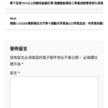
拿下全球70%以上的綠色船舶訂單 我國造船業前三季度成就單來到九宮格私
Next:
視頻 | OSDER奧斯德台北汽車十個勤天李昊為U23李昊加油：叫李昊的都是“
發佈留言
發佈留言必須填寫的電子郵件地址不會公開。
必填欄位
標示為
*
留言
*