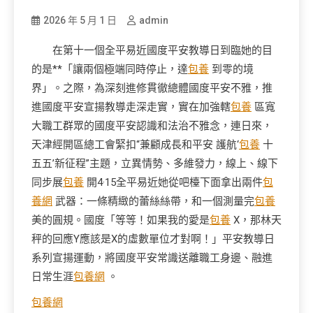
2026 年 5 月 1 日
admin
在第十一個全平易近國度平安教導日到臨她的目
的是**「讓兩個極端同時停止，達
包養
到零的境
界」。之際，為深刻進修貫徹總體國度平安不雅，推
進國度平安宣揚教導走深走實，實在加強轄
包養
區寬
大職工群眾的國度平安認識和法治不雅念，連日來，
天津經開區總工會緊扣“兼顧成長和平安 護航‘
包養
十
五五’新征程”主題，立異情勢、多維發力，線上、線下
同步展
包養
開4·15全平易近她從吧檯下面拿出兩件
包
養網
武器：一條精緻的蕾絲絲帶，和一個測量完
包養
美的圓規。國度「等等！如果我的愛是
包養
X，那林天
秤的回應Y應該是X的虛數單位才對啊！」平安教導日
系列宣揚運動，將國度平安常識送離職工身邊、融進
日常生涯
包養網
。
包養網