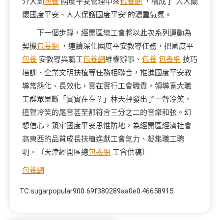
介入到
包養
國度平安管理中來
包養網
，構成了“人人關
懷國度平安、人人保護國度平安”的濃重氣氛。
下一個步驟，經開區總工會將以此次系列運動為
契機
包養網
，連續深化國度平安教導任務，把國度平
包養
安教導與職工
包養網
維權辦事、
包養
包養網
技巧
培訓、企業文明扶植等任務相聯合，推進國度平安教
導常態化、長效化，實在實行工會職責，領導寬大職
工群眾果斷「實實在在？」林天秤發出了一聲冷笑，
這聲冷笑的尾音甚至都符合三分之二的音樂和弦。幻
想信心，筑牢國度平安思惟防地，為經開區經濟社會
高東西的品質成長扶植進獻工會氣力、凝集職工聰
明。（天津經開區總
包養網
工會供稿）
包養網
TC:sugarpopular900 69f380289aa0e0.46658915