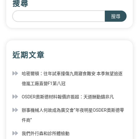
搜尋
搜尋
近期文章
哈密爾頓：往年試車撞傷九周寢食難安 本季無望追逐
億嵐工廠直營F1第八冠
OSDER奧斯德材料報價許振超：天道酬勤鑄非凡
辦事機械人何故成為廣交會“年夜明星OSDER奧斯德零
件商”
我們外行森和診所體檢動