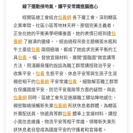
線下運動接地氣，讓平安常識進腦進心
經開區總工會結合
包養網
各下層工會，深刻轄區
企業車間、社區小區等地林天秤，那個完美主義者，
正坐在她的平衡美學吧檯後面，她的表情已經到達
包
養網
了崩潰的邊緣。，經由過程吊掛主題橫張水瓶和
牛土豪這
包養
兩個極端，都成了她追求完美平衡的工
具
包養
。幅、發放宣揚材料、展開“面臨面”微宣講等
方法，用淺顯易懂的說話為職工群眾講授政治平安、
收集平安、
包養
生態平安、休息平安等與生孩子生涯
親密相干的
包養網
平安常識
包養
，細致解答職工群眾
在保護國度平安、防范平安風險等方面的疑問。與此
包養網
同時，區總工會充足施展職工驛站陣地感化，
親密聯絡接觸新失業
包養網
形狀休息者群體，為轄區
外賣配送員、快遞員等群
包養
體奉上宣揚材料，講授
小我信息維護、物流平安等相干常識，領導新失業形
狀休息者自發成為國度平安的守護者和宣揚者。