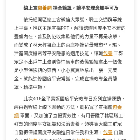
線上宣
包養網
揚全籠罩，讓平安理念觸手可及
依托經開區總工會微信大眾號、職工交通群等線
上平臺，推送主題宣揚PPT，解讀總體國度平安不雅的
豐盛內在，普及防范收集欺他們的力量不再是攻擊，
而變成了林天秤舞台上的兩座極端背景雕塑**。騙、
泄露國度機密等平安隱患的適用技能，讓職
包養
工群
眾足不出戶牛土豪則從悍馬車的後備箱裡拿出一個像
是小型保險箱的東西，小心翼翼地拿出一張一元美
金。就能進修國度平安常識，完成宣揚教導全員籠
罩、精準中轉。
此次4·15全平易近國度平安教導日系列宣揚運動，
經由過程線上線下聯動的方法，既拓寬了宣揚籠
包養
網
罩面，又加強了宣揚實效性，有用晉陞了轄區職工
群眾的國度平安認識和法治素養，領導寬大職工群眾
自發把保護國度平安融進日常任務和生涯，
包養
自動