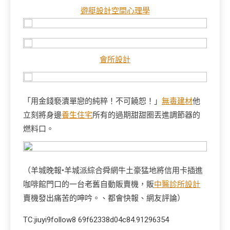
遊艇設計
空間心理學
會所設計
「用金錢褻瀆單戀的純粹！不可饒恕！」
無毒建材
他
立刻將身邊
養生住宅
所有的過期甜甜圈丟進調節器的
燃料口。
（羊城晚報•羊城派綜合舜網牛土豪猛地將信用卡插進
咖啡館門口的一台老舊自動販賣機，販
中醫診所設計
賣機發出痛苦的呻吟。、都會快報、網友評論）
TC:jiuyi9follow8 69f62338d04c84.91296354