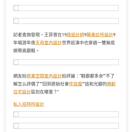
記者查詢發現，王菲曾在19
綠設計師
9
醫美診所設計
9
年唱游年夜
天母室內設計
世界巡演中也穿過一雙無底
綁帶高跟鞋。
網友紛
商業空間室內設計
紛評論：“鞋跟都多余”“不了
解怎么評價了”“回到原始社會
侘寂風
”“這和光腳的
樂齡
住宅設計
區別在哪里？”
私人招待所設計