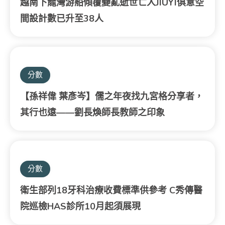
越南下龍灣游船傾覆變亂逝世亡人JIUYI俱意空
間設計數已升至38人
分數
【孫祥偉 葉彥岑】儒之年夜找九宮格分享者，
其行也遠——劉長煥師長教師之印象
分數
衛生部列18牙科治療收費標準供參考 C秀傳醫
院巡檢HAS診所10月起須展現