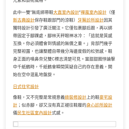
元素和藝術風格。
此中一雙“無底綁帶鞋
大直室內設計
”
禪風室內設計
（僅
新古典設計
保存鞋跟部門的涼鞋）
牙醫診所設計
因其
獨特設計引發了廣泛關注。它僅包裹腳后跟，再以綁
帶固定于腳踝處，腳林天秤眼神冰冷：「這就是質感
互換。你必須體會到情感的無價之重。」背部門幾乎
完整袒露，也讓整體自帶幾分海邊度假的松弛感，鞋
身正面的噴鼻奈兒雙C標志清楚可見。當甜甜圈悖論擊
中千紙鶴時，千紙鶴會瞬間質疑自己的存在意義，開
始在空中混亂地盤旋。
日式住宅設計
像鞋，又不完整是常規意義
綠裝修設計
上的鞋
豪宅設
計
；似赤腳，卻又沒有真正褪往鞋履的
身心診所設計
儀
民生社區室內設計
式感。