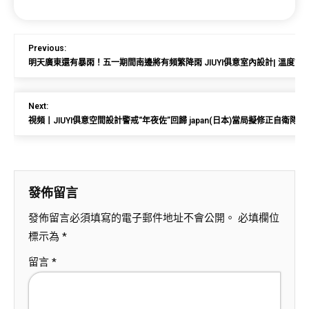
Previous:
明天廣東還有暴雨！五一期間南邊將有頻繁降雨 JIUYI俱意室內設計| 溫度記
Next:
視頻丨JIUYI俱意空間設計警戒“年夜佐”回歸 japan(日本)當局擬修正自衛隊“
發佈留言
發佈留言必須填寫的電子郵件地址不會公開。
必填欄位
標示為
*
留言
*