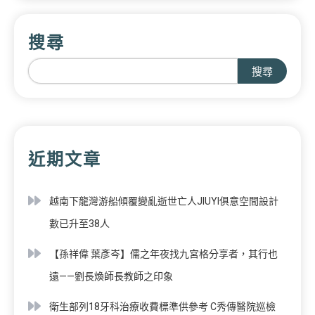
搜尋
搜尋
近期文章
越南下龍灣游船傾覆變亂逝世亡人JIUYI俱意空間設計
數已升至38人
【孫祥偉 葉彥岑】儒之年夜找九宮格分享者，其行也
遠——劉長煥師長教師之印象
衛生部列18牙科治療收費標準供參考 C秀傳醫院巡檢