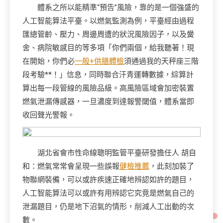
體系之所以能精準“預告”風險，靠的是一個強盛的
人工智能算法平臺。以燃氣監測為例，平臺經由過程
匯總管齡、壓力、周邊周遭的狀況風險因子，以及黌
舍、病院敏感目的等多項「你們兩個，給我聽著！現
在開始，你們必
一般+供膳體檢
須通過我的天秤座三階
段考驗**！」信息，同時聯合汗青運轉數據，綜算計
算出每一段管線的風險品級。高風險區域會加密裝置
燃氣泄漏傳感器，一旦濃度到達報警閾值，體系當即
收回聲光警報。
湖北省會市性命線聰明監管平臺研發擔任人 胡自
和：燃氣常常會呈現一些誤報
健檢推薦
，此刻加裝了
物聯網裝備，可以或許疾速正確地辨認如許的題目，
人工智能算法可以或許有用辨認它究竟是燃氣自己的
泄漏題目，仍是地下沼氣的情形，削減人工出動的次
數。