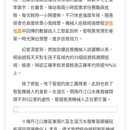
李啟宇：在曩昔，場站每兩小時就需求任務職員巡
檢，每次耗時一小時擺佈，不只休息強度年夜，隱患
排查也高度依靠小我經歷。機械人巡檢經過歷程
健檢
推薦
中回傳的數據由人工智能剖析，發明異常情形會
第一時光彈出預警，進步巡檢效力。
記者清楚到，燃氣防爆巡檢機械人試運轉以來，
經由過程天天對生孩子區域內的33個巡檢核展開巡
視、檢測，辨認正確率和泄漏檢測正確率均到達99%以
上。
除了燃氣，地下管道的施工團隊里，此刻也有了
智能機械人的身影。在湖北，間隔丹江口水庫直線間
隔不到5公里的處所，管道檢測機械人正在繁忙著。
十堰丹江口庫區東環片區生涯污水搜集管網補短
板項目現場擔任人 李克：適才我們經由過程智能機械