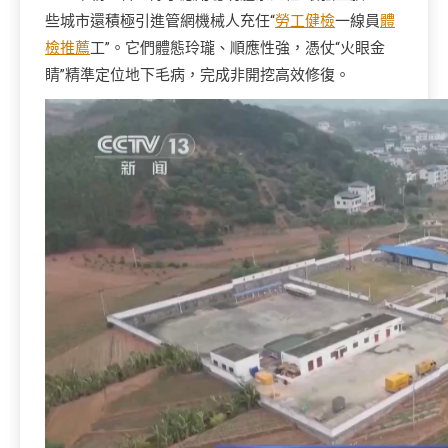
些城市還積極引進管網機械人充任“
勞工健檢
一線員
體
檢推薦
工”。它們體態玲瓏、順應性強，憑仗“火眼金
睛”精準定位地下毛病，完成非開挖高效修復。