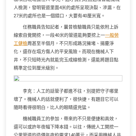
人檢測，發明管道里面4米的處所呈現決裂、滲漏，在
27米的處所也是一個錯口，大要有40厘米寬。
任務職員告知記者，曩昔檢驗職員只能依附上訴
線索自覺開挖，一段40米的管道能夠要挖上一
一般勞
工健檢
周甚至半個月，不只形成路況擁堵、揚塵淨
化，還存在塌方傷人的平安風險。而現在機械人下
井，不只短時光內就能完玉成線檢測，還能將題目點
精準定位到厘米級別。
李克：人工的話管子都進不往，別提把守子哪里
壞了。機械人的話就便利了，很快捷，有題目它可以
隨時看得很明白，比人的眼睛還兇猛。
機械職員工的參加，帶來的不只是便捷和高效，
還可以或許年夜幅下降本錢。以往，傳統人工開挖一
公里管道的造價年夜約需求140萬元，而采用機械人共