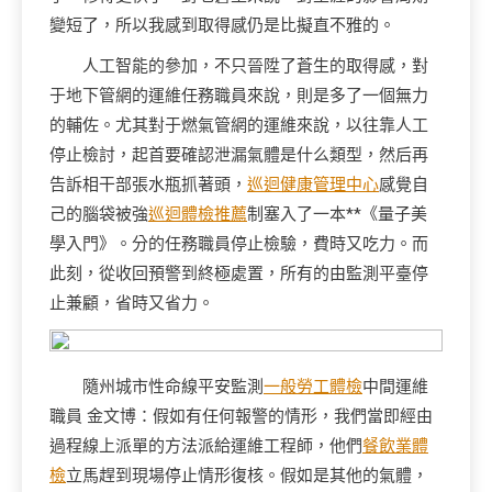
變短了，所以我感到取得感仍是比擬直不雅的。
人工智能的參加，不只晉陞了蒼生的取得感，對
于地下管網的運維任務職員來說，則是多了一個無力
的輔佐。尤其對于燃氣管網的運維來說，以往靠人工
停止檢討，起首要確認泄漏氣體是什么類型，然后再
告訴相干部張水瓶抓著頭，
巡迴健康管理中心
感覺自
己的腦袋被強
巡迴體檢推薦
制塞入了一本**《量子美
學入門》。分的任務職員停止檢驗，費時又吃力。而
此刻，從收回預警到終極處置，所有的由監測平臺停
止兼顧，省時又省力。
隨州城市性命線平安監測
一般勞工體檢
中間運維
職員 金文博：假如有任何報警的情形，我們當即經由
過程線上派單的方法派給運維工程師，他們
餐飲業體
檢
立馬趕到現場停止情形復核。假如是其他的氣體，