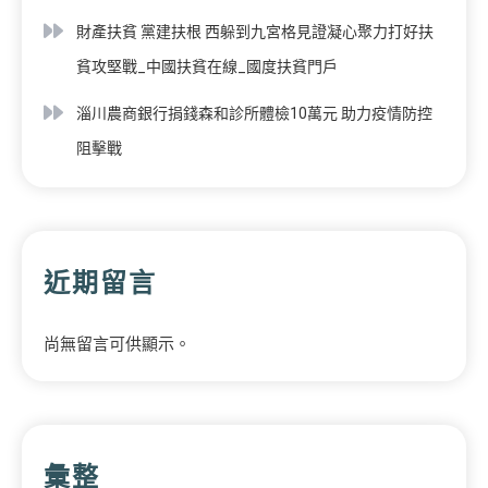
財產扶貧 黨建扶根 西躲到九宮格見證凝心聚力打好扶
貧攻堅戰_中國扶貧在線_國度扶貧門戶
淄川農商銀行捐錢森和診所體檢10萬元 助力疫情防控
阻擊戰
近期留言
尚無留言可供顯示。
彙整