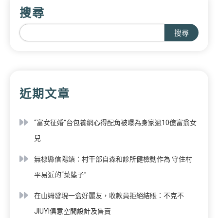
搜尋
搜尋
近期文章
“富女征婚”台包養網心得配角被曝為身家過10億富翁女
兒
無棣縣信陽鎮：村干部自森和診所健檢動作為 守住村
平易近的“菜籃子”
在山姆發現一盒好麗友，收款員拒絕結賬：不克不
JIUYI俱意空間設計及售賣