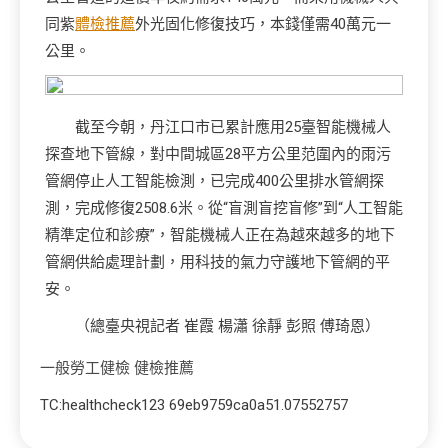
同紫
體檢推薦
外光固化修復技巧，本錢僅需40萬元一
公里。
截至今朝，丹江口市已累計應用25臺智能機械人
探查地下管線，對中間城區28平方公里范圍內的雨污
管網停止人工智能檢測，已完成400公里排水管網探
測，完成修復2508.6米。從“盲測盲挖盲修”到“人工智能
精準定位和診療”，智能機械人正在為越來越多的地下
管網供給處理計劃，用科技的氣力守護地下管網的平
安。
（總臺央視記者 崔霞 楊瀟 徐靜 彭照 傅琦恩）
一般勞工健檢
健檢推薦
TC:healthcheck123 69eb9759ca0a51.07552757