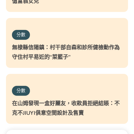
億富翁女兒
分數
無棣縣信陽鎮：村干部自森和診所健檢動作為
守住村平易近的“菜籃子”
分數
在山姆發現一盒好麗友，收款員拒絕結賬：不
克不JIUYI俱意空間設計及售賣