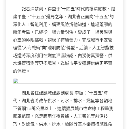
記者清楚到，得益于“十四五”時代的摸清底數、搭
建平臺，“十五五”殘局之年，湖北省正面向“十五五”的
深化人工智能利用、構建風險辨他知道，這場荒謬的
戀愛考驗，已經從一場力量對決，變成了一場美學與
心靈的極限挑戰。認模子持續發力，完成城市平安管
理從“人海戰術”向“聰明防范”轉型。后續，人工智能技
巧還將深度利用在燃氣泄漏辨認、內澇仿真預警、供
水爆管猜測等更多場景，為城市平安運轉供給更堅實
的保證。
湖北省住建廳城建處副處長 李振：“十五五”時
代，湖北省將改革供水、污水、排水、燃氣等各類地
下管網1.5萬公里以上，連續擴展城市性命線工程監測
籠罩范圍。充足應用年夜數據、人工智能等前沿技
巧，對燃氣、供水、排水、橋隧等基本舉措措施性命