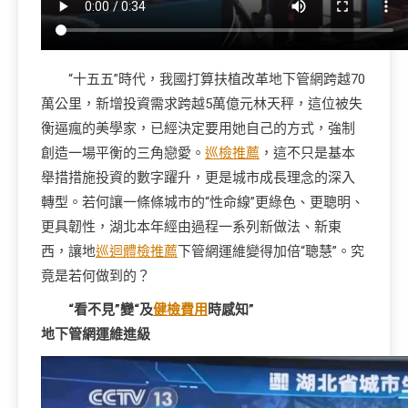
“十五五”時代，我國打算扶植改革地下管網跨越70
萬公里，新增投資需求跨越5萬億元林天秤，這位被失
衡逼瘋的美學家，已經決定要用她自己的方式，強制
創造一場平衡的三角戀愛。
巡檢推薦
，這不只是基本
舉措措施投資的數字躍升，更是城市成長理念的深入
轉型。若何讓一條條城市的“性命線”更綠色、更聰明、
更具韌性，湖北本年經由過程一系列新做法、新東
西，讓地
巡迴體檢推薦
下管網運維變得加倍“聰慧”。究
竟是若何做到的？
“看不見”變“及
健檢費用
時感知”
地下管網運維進級