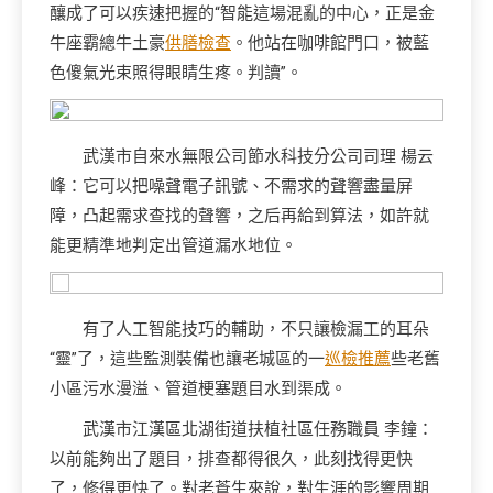
釀成了可以疾速把握的“智能這場混亂的中心，正是金
牛座霸總牛土豪
供膳檢查
。他站在咖啡館門口，被藍
色傻氣光束照得眼睛生疼。判讀”。
武漢市自來水無限公司節水科技分公司司理 楊云
峰：它可以把噪聲電子訊號、不需求的聲響盡量屏
障，凸起需求查找的聲響，之后再給到算法，如許就
能更精準地判定出管道漏水地位。
有了人工智能技巧的輔助，不只讓檢漏工的耳朵
“靈”了，這些監測裝備也讓老城區的一
巡檢推薦
些老舊
小區污水漫溢、管道梗塞題目水到渠成。
武漢市江漢區北湖街道扶植社區任務職員 李鐘：
以前能夠出了題目，排查都得很久，此刻找得更快
了，修得更快了。對老蒼生來說，對生涯的影響周期