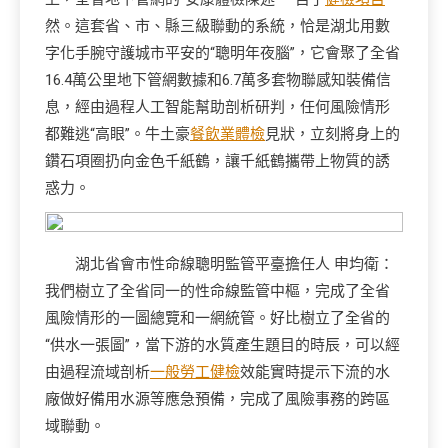
然。這套省、市、縣三級聯動的系統，恰是湖北用數
字化手腕守護城市平安的“聰明年夜腦”，它會聚了全省
16.4萬公里地下管網數據和6.7萬多套物聯感知裝備信
息，經由過程人工智能幫助剖析研判，任何風險情形
都難逃“高眼”。牛土豪
餐飲業體檢
見狀，立刻將身上的
鑽石項圈扔向金色千紙鶴，讓千紙鶴攜帶上物質的誘
惑力。
湖北省會市性命線聰明監管平臺擔任人 申均衛：
我們樹立了全省同一的性命線監管中樞，完成了全省
風險情形的一圖總覽和一網統管。好比樹立了全省的
“供水一張圖”，當下游的水質產生題目的時辰，可以經
由過程流域剖析
一般勞工健檢
效能實時提示下流的水
廠做好備用水源等應急預備，完成了風險事務的跨區
域聯動。