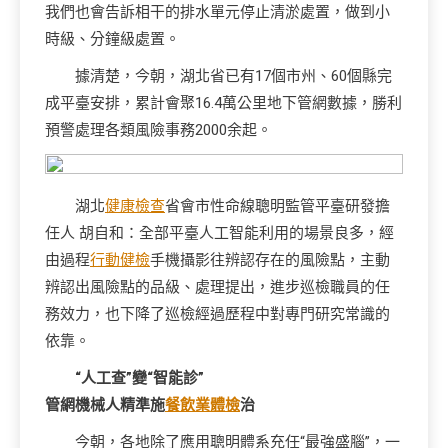
我們也會告訴相干的排水單元停止清淤處置，做到小
時級、分鐘級處置。
據清楚，今朝，湖北省已有17個市州、60個縣完
成平臺安排，累計會聚16.4萬公里地下管網數據，勝利
預警處理各類風險事務2000余起。
湖北
健康檢查
省會市性命線聰明監管平臺研發擔
任人 胡自和：全部平臺人工智能利用的場景良多，經
由過程
行動健檢
手機攝影往辨認存在的風險點，主動
辨認出風險點的品級、處理提出，進步巡檢職員的任
務效力，也下降了巡檢經過歷程中對專門研究常識的
依靠。
“人工查”變“智能診”
管網機械人精準施
餐飲業體檢
治
今朝，各地除了應用聰明體系充任“最強盛腦”，一