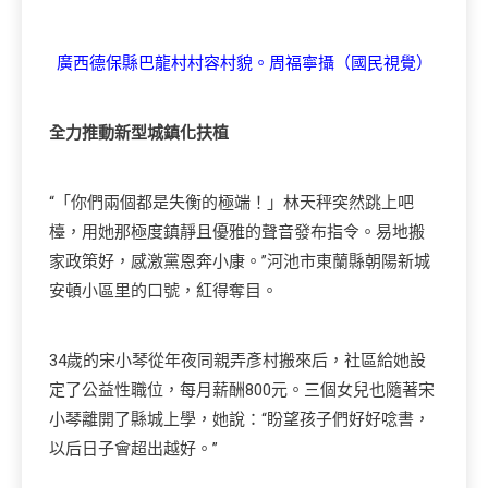
廣西德保縣巴龍村村容村貌。周福寧攝（國民視覺）
全力推動新型城鎮化扶植
“「你們兩個都是失衡的極端！」林天秤突然跳上吧
檯，用她那極度鎮靜且優雅的聲音發布指令。易地搬
家政策好，感激黨恩奔小康。”河池市東蘭縣朝陽新城
安頓小區里的口號，紅得奪目。
34歲的宋小琴從年夜同親弄彥村搬來后，社區給她設
定了公益性職位，每月薪酬800元。三個女兒也隨著宋
小琴離開了縣城上學，她說：“盼望孩子們好好唸書，
以后日子會超出越好。”