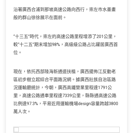
沿著廣西合浦到那坡高速公路向西行，崇左市水墨畫
般的群山徐徐展示在面前。
“十三五”時代，崇左的高速公路里程增添了201公里，
較“十二五”期末增加98%，高級級公路占比躍居廣西首
位。
現在，依托西部陸海新通道扶植，廣西擺佈江反動老
區初步樹立起綜合平面路況網。據廣西壯族自治區路
況運輸廳統計，今朝，廣西高鐵營業里程達1791公
里，高速公路通車里程達7339公里，縣縣通高速公路
比例達97.3%，平易近用運輸機場design容量跨越3800
萬人次。