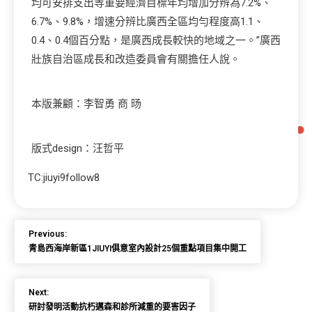
均可安排支出等重要經濟目標年均增加分辨為7.2%、
6.7%、9.8%，增速分辨比廣西全區均勻程度高1.1、
0.4、0.4個百分點，是廣西成長較快的地域之一。”廣西
壯族自治區成長和改造委員會有關擔任人說。
本版兼顧：李智勇 商 旸
版式design：汪哲平
TC:jiuyi9follow8
Previous:
青島西海岸新區1JIUYI俱意室內設計25個重點項目集中開工
Next:
研討發明活動抗朽邁森和診所減重的要害因子