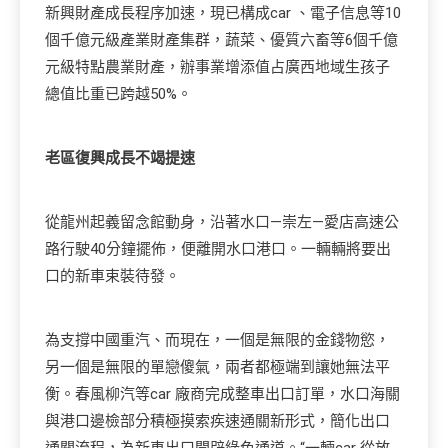
新興財產成長程序加速，現已構成car 、電子信息等10
個千億元級產業財產集群，蔬菜、優質六畜等6個千億
元級特點農業財產，辦事業增添值占廣西地域生孩子
總值比重已跨越50%。
老區復興成長不竭提速
從龍州起義留念館動身，沿著水口—崇左—愛店高速公
路行駛40分鐘擺佈，便離開水口港口。一輛輛將要出
口的新車束裝待發。
為支撐中國重汽、而現在，一個是無限的金錢物慾，
另一個是無限的單戀傻氣，兩者都極端到讓她無法平
衡。春風柳汽等car 廠商完成整車出口訂單，水口海關
與港口邊檢部分積極摸索疾速通關新形式，簡化出口