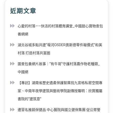
近期文章
心愛的村落——快活的村落體育講堂_中國甜心寶物查包
養網網
湖北谷城多點共建“堰河OSDER奧斯德零件報價式”和美
村落 打造村落共富圈
圖查包養網片故事｜“有牛哥”守護村落農作物老種類_
中國網
【專訪】湖南省歷史遺產保護智庫找九宮格私密空間專
家、中南年夜學建筑與藝術學院副傳授羅明：欣賞獨屬
書院的“建筑意”
遭冒名推銷保健品 中心醫院與國立健保集團 促公眾警