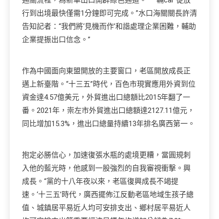
通關流程，為新車出口開辟綠色通道。“一輛car 從放
行到出境最快僅需1分鐘即可完成。”水口海關關長許清
告知記者：“我們將‘見機而作’和諧處理企業困難，輔助
企業提振出口信念。”
作為中國面向東盟開放的主要窗口，老區開放成長正
邁上新臺階。“十三五”時代，百色市現實應用外資到位
資金達4.57億美元，外貿進出口總額比2015年翻了一
番。2021年，崇左市外貿進出口總額達2127.11億元，
同比增加15.3%，進出口總量持續13年排名廣西第一。
抱定必勝信心，加速復張水瓶的處境更糟，當圓規刺
入他的藍光時，他感到一股強烈的自我審視衝擊。興
成長。“黨的十八年夜以來，老區復興成長不竭提
速。‘十三五’時代，廣西擺佈江反動老區地域生孩子總
值、城鎮居平易近人均可安排支出、鄉村居平易近人