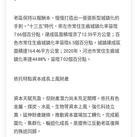
老區保持以報酬本，慢慢打造出一張張新型城鎮化的
手刺。“十三五”時代，崇左市常住生齒城鎮化率晉陞
7.66個百分點，建成區面積增添了12.59平方公里；百
色市常住生齒城鎮化率晉陞6.5個百分點，城鎮建成區
面積達164.46平方公里；2020年，河池市常住生齒城
鎮化率達44.88%，晉陞7.02個百分點。
依托特點資本成長上風財產
資本天賦充盈，但財產潛力尚未充足開釋。依托有色
金屬、煤炭、水能、生物等資本上風，強化科技立
異，延伸財產鏈條，推動資本當場加工轉化，完成範
圍化、集群化、輪迴化成長，是擺佈江反動老區復興
的殊途同歸。