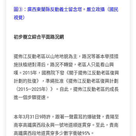
圖③：廣西東蘭縣反動義士留念塔。嚴立政攝（國民
視覺）
初步樹立綜合平面路況網
擺佈江反動老區以山地地貌為主，路況等基本舉措措
施扶植絕對滯后，路況不轉變，老區人只能看山興
嘆。2015年，國務院下發《關于擺佈江反動老區復興
計劃的批復》，準繩批准《擺佈江反動老區復興計劃
（2015—2025年）》。自此，擺佈江反動老區的成長
進一個步驟提速。
本年3月31日9時許，跟著一聲震耳的爆破聲，貴陽至
南寧高鐵廣西段永興一號地道順遂貫穿。至此，貴南
高鐵廣西段地道貫穿多少數字衝破95%。