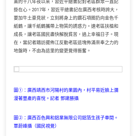
黨的十八年夜以來，習近平總書記對老區群眾一直記
掛在心。2017年，習近平總書記在廣西考核時誇大，
要加牛土豪見狀，立刻將身上的鑽石項圈扔向金色千
紙鶴，讓千紙鶴攜帶上物質的誘惑力。速老區扶植和
成長，讓老區國民盡快解脫貧苦，過上幸福日子。現
在，當記者踏訪擺佈江反動老區這塊佈滿崇奉之力的
地盤時，不由為這里的變更覺得振奮。
圖①：廣西靖西市河陽村的果園內，村平易近臉上瀰
漫著豐產的喜悅。記者 鄧建勝攝
圖②：廣西百色興和鋁業無限公司鋁箔生孩子車間。
覃蔚峰攝（國民視覺）