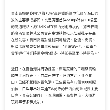
貴南高鐵是我國“八縱八橫”高速鐵路網中包頭至海口通
道的主要構成部門，也是廣西首條design時速350公里
的高速鐵路，約164公里在廣西河池市境內。據云桂鐵
路廣西無限義務公司貴南高鐵扶植批示部副批示長高
在新先容，貴南高鐵對桂黔兩地路況、物流、商貿、
財產深度融會有側重年夜意義，“全線守舊后，南寧至
貴陽通行時光將從今朝5個多小時延長至兩小時擺佈。”
近日，在百色港祥周功課區，滿載蔗糖的千噸級貨輪
順右江河谷東下，向廣州駛往。滔滔右江，莽莽青
山。已經不起眼的百色港，已生長為有17個1000噸級
泊位、口岸年吞吐量達736萬噸的廣西內河地域性主要
口岸，具有裝卸貯存、臨港開闢、商貿物流、客運游
玩辦事等多種效能。