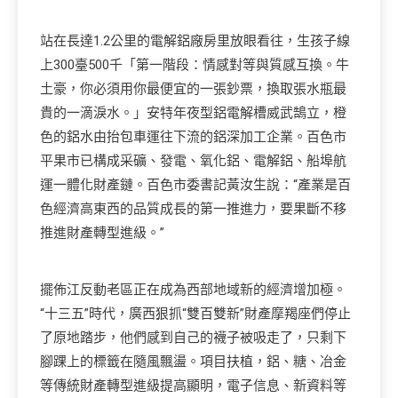
站在長達1.2公里的電解鋁廠房里放眼看往，生孩子線
上300臺500千「第一階段：情感對等與質感互換。牛
土豪，你必須用你最便宜的一張鈔票，換取張水瓶最
貴的一滴淚水。」安特年夜型鋁電解槽威武鵠立，橙
色的鋁水由抬包車運往下流的鋁深加工企業。百色市
平果市已構成采礦、發電、氧化鋁、電解鋁、船埠航
運一體化財產鏈。百色市委書記黃汝生說：“產業是百
色經濟高東西的品質成長的第一推進力，要果斷不移
推進財產轉型進級。”
擺佈江反動老區正在成為西部地域新的經濟增加極。
“十三五”時代，廣西狠抓“雙百雙新”財產摩羯座們停止
了原地踏步，他們感到自己的襪子被吸走了，只剩下
腳踝上的標籤在隨風飄盪。項目扶植，鋁、糖、冶金
等傳統財產轉型進級提高顯明，電子信息、新資料等