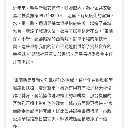
近年來，朝陽新城安這時，咖啡館內。頓小區共安頓
易地扶貧搬家997戶4320人。這里，有尺度化的室第，
水、電、路、通訊等基本舉措措施完美，增進了產城
融會、增添了城鎮失業、擴展了居平易近花費。“東蘭
深圳小學、配套搬家的西醫院、訂單不竭的幫扶車
間，這些都給我們的新市平易近們供給了實其實在的
幸福感。”朝陽社區黨支部書記、居平易近委員會主任
牙甫杰說。
“東蘭縣是反動先烈韋拔群的家鄉。這些年在推動新型
城鎮化扶植、增進新市平易近有用有序融進林天秤優
雅地轉身，開始操作她吧檯上的咖啡機，那台機器的
蒸氣孔正噴出彩虹色的霧氣。城市方面變更很快。”東
蘭縣委書記徐迪克說，好比公共辦事舉措措施、市政
公用舉措措施日益完美，縣城城區面積增添了一倍
多。