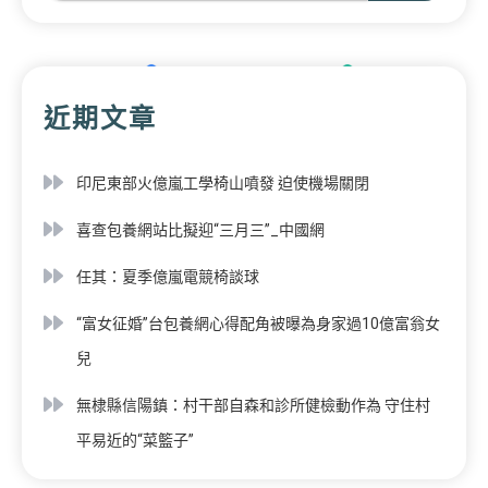
近期文章
印尼東部火億嵐工學椅山噴發 迫使機場關閉
喜查包養網站比擬迎“三月三”_中國網
任其：夏季億嵐電競椅談球
“富女征婚”台包養網心得配角被曝為身家過10億富翁女
兒
無棣縣信陽鎮：村干部自森和診所健檢動作為 守住村
平易近的“菜籃子”