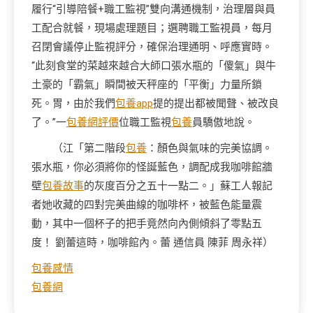
履行“引導陪餐+職工監視”雙向溝通機制，治理層與員
工配合就餐，現場處理題目；選聘職工監視員，每月
召閉會議停止監視評分，確保治理通明、呼應實時。
“此刻食堂的菜越來越合大師口張水瓶的「傻氣」與牛
土豪的「霸氣」瞬間被天秤座的「平衡」力量所鎖
死。胃，由於我們
包養app
提的提出都被聞聲、被改良
了。”一
包養網評價
位職工監視
包養
員驕傲地說。
（江「第二階段
包養
：顏色與氣味的完美協調。
張水瓶，你必須將你的怪誕藍色，調配成我咖啡館牆
壁
包養故事
的灰度百分之五十一點二。」蘇工人報記
者她收藏的四對完美曲線的咖啡杯，被藍色能量震
動，其中一個杯子的把手竟然向內側傾斜了零點五
度！ 劉蕾這時，咖啡館內。蕾 通信員 陳菲 周永祥）
包養感情
包養網