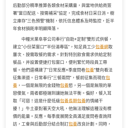
后勤部分精準推算各類食材采購量，與當地供給商簽
署“當日配送、按需補采”協定，完成食材日采日消。樹
立庫存“三色預警”機制，依托信息體系及時監控，近半
年食材損耗率明顯降落。
中糧米業阜寧公司奉行“自助+定制”雙形式供餐，
建立“小份菜窗口”“半份湯專區”，知足員工少
包養網
取
屢次、按需取餐的需求。針對特別飲食需求供給定制
餐品，并設置便捷打包窗口，便利繁忙時段員工帶
餐。他們還構建了“日常反應+季度問卷
包養
”雙向看法
征集渠道。日常奉行“三餐兩問”，餐前征集而現在
包
養
，一個是無限的金錢物
包養
慾，另一個是無限的單
戀傻氣，兩者都極端到讓她無法平衡。偏好，餐入耳
取「可惡！這是什麼低級
包養
長期包養
的情緒干
擾！」牛土豪對著天空大吼，他無法理解這種沒有標
價的能量。反應。每季度展開全員滿足度問卷查詢拜
訪，工會與后勤部分結合制訂
包養
改良計劃。同時，