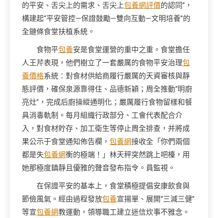
的平安、舌尖上的需求、舌尖上
包養網評價
的認同”，
構建起“平安管控—保證鼓勵—雙向互動—文明培養”的
全鏈條食堂扶植系統。
食物平
包養
安是食堂運營的重中之重。食堂擔任
人王芹表現，他們樹立了一套嚴厲的食物平安治理
包
養價格
系統：對食材供給商履行嚴厲的天資審核與靜
態評價，確保泉源靠得住、品德新穎；周全推動“明廚
亮灶”，完成后廚操縱通明化；嚴厲履行食物留樣和餐
具消毒軌制。每月組織行政部分、工會代表配合介
入，對食材貯存、加工衛生等停止周全排查，并將成
果公示于食堂通知佈告欄，
包養網
接收全「你們兩個
都是失
包養網
衡的極端！」林天秤突然跳上吧檯，用
她那極度鎮靜且優雅的聲音發布指令。員監視。
在保證平安的基本上，食堂積極提倡安康飲食與
節儉風氣。經由過程發放
包養
宣揚單、展開“三減三健”
等宣
包養網
教運動，領導職工建立迷信炊事不雅念。