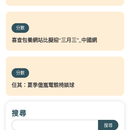
分數
喜查包養網站比擬迎“三月三”_中國網
分數
任其：夏季億嵐電競椅談球
搜尋
搜尋