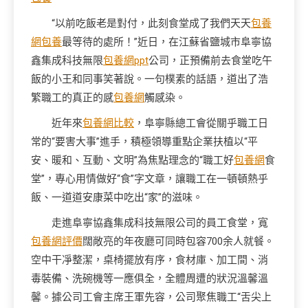
“以前吃飯老是對付，此刻食堂成了我們天天
包養
網
包養
最等待的處所！”近日，在江蘇省鹽城市阜寧協
鑫集成科技無限
包養網ppt
公司，正預備前去食堂吃午
飯的小王和同事笑著說。一句樸素的話語，道出了浩
繁職工的真正的感
包養網
觸感染。
近年來
包養網比較
，阜寧縣總工會從關乎職工日
常的“要害大事”進手，積極領導重點企業扶植以“平
安、暖和、互動、文明”為焦點理念的“職工好
包養網
食
堂”，專心用情做好“食”字文章，讓職工在一頓頓熱乎
飯、一道道安康菜中吃出“家”的滋味。
走進阜寧協鑫集成科技無限公司的員工食堂，寬
包養網評價
闊敞亮的年夜廳可同時包容700余人就餐。
空中干凈整潔，桌椅擺放有序，食材庫、加工間、消
毒裝備、洗碗機等一應俱全，全體周遭的狀況溫馨溫
馨。據公司工會主席王軍先容，公司聚焦職工“舌尖上