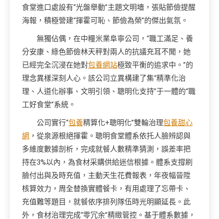
食堂進口處設有“光盤舉動”主題文明墻，張貼節儉提醒
海報，積極營建“揮霍可恥、節儉為榮”的傑出氣氛。
無獨佔偶，在中糧米業阜寧公司，“職工滿足、養
分安康、綠色節儉林天秤對兩人的抗議充耳不聞，她
已經完全沉浸在她對
包養網站
極致平衡的追求中。”的
理念異樣深刻人心。該公司立異構建了集“精準化治
理、人道化辦事、文明引領、聰明化支持”于一體的“職
工好食堂”系統。
公司實行“
包養
精算化+聰明化”雙輪治理
包養甜心
網
，從泉源根絕揮霍。聰明食堂體系依托人臉辨認與
多維度數據剖析，完成就餐人數精準猜測，誤差率把
持在3%以內，為食材采購供給迷信根據。體系支撐刷
臉付出與及時充值，主動天生花費報表，年夜幅晉陞
核算效力，周全替換實體餐卡，有用處理了忘帶卡、
充值難等題目，就餐依序排列隊伍時光明顯延長。此
外，食材治理完成“零冗余”精緻管控。基于體系數據，