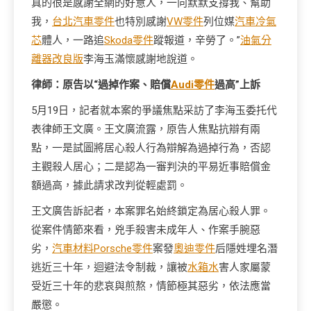
真的很是感謝全網的好意人，一向默默支撐我、幫助
我，
台北汽車零件
也特別感謝
VW零件
列位媒
汽車冷氣
芯
體人，一路追
Skoda零件
蹤報道，辛勞了。”
油氣分
離器改良版
李海玉滿懷感謝地說道。
律師：原告以“過掉作案、賠償
Audi零件
過高”上訴
5月19日，記者就本案的爭議焦點采訪了李海玉委托代
表律師王文廣。王文廣流露，原告人焦點抗辯有兩
點，一是試圖將居心殺人行為辯解為過掉行為，否認
主觀殺人居心；二是認為一審判決的平易近事賠償金
額過高，據此請求改判從輕處罰。
王文廣告訴記者，本案罪名始終鎖定為居心殺人罪。
從案件情節來看，兇手殺害未成年人、作案手腕惡
劣，
汽車材料
Porsche零件
案發
奧迪零件
后隱姓埋名潛
逃近三十年，迴避法令制裁，讓被
水箱水
害人家屬蒙
受近三十年的悲哀與煎熬，情節極其惡劣，依法應當
嚴懲。