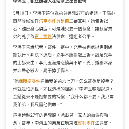
李海玉：犯法嫌疑人在法庭上出言欺侮
5月19日，李海玉這位為弟弟追兇27年的姐姐，正滿心
煎熬等候案件
汽車零件貿易商
二審宣判。她告訴記
者，雖然身心俱疲，可是她只要一個執念：讓殺害弟
弟的兇手依
賓士零件
法償命，還逝者公平。
李海玉告訴記者，案件一審中，兇手被判處逝世刑緩
期執行。判決下達后，兇手不服提起上訴。談及兇手
的上訴來由，李海玉滿是悲憤與不解。兇手辯稱本身
并非居心殺人，屬于掉手傷人。
“他
保時捷零件
連捅我弟弟六七刀，怎么能夠是掉手？
他就是怕逝世，才找這樣的捏詞。”李海玉嗚咽說道，
金錢從來不是她想要的補償，“我什么都不要，我只需
我弟弟，我只需他償命。”
這場跨越27年的追兇路，承載著一家人的血淚與執
念。當年，李海玉的弟弟在廣東湛
賓利零件
江遇害，