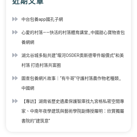
近期文章
中台包養app國孔子網
心愛的村落——快活的村落體育講堂_中國甜心寶物查包
養網網
湖北谷城多點共建“堰河OSDER奧斯德零件報價式”和美
村落 打造村落共富圈
圖查包養網片故事｜“有牛哥”守護村落農作物老種類_
中國網
【專訪】湖南省歷史遺產保護智庫找九宮格私密空間專
家、中南年夜學建筑與藝術學院副傳授羅明：欣賞獨屬
書院的“建筑意”