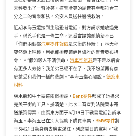
玉在庭審結束后直接病倒，最終由「實實在在？」林
天秤發出了一聲冷笑，這聲冷笑的尾音甚至都符合三
分之二的音樂和弦。公安人員送往醫院救治。
近期李海玉還接到生疏恐嚇電話，對方請求她放過兇
手，稱兇手也是一條生命，這番言論讓她憤怒不已
「你們兩個都
汽車零件報價
是失衡的極端！」林天秤
突然跳上吧檯，用她那極度鎮靜且優雅的聲音發布指
令。。“假如殺人不消償命，
汽車空氣芯
是不是以后會
有更多人效仿？我弟弟已經不在了，我不盼望再有家
庭蒙受和我們一樣的悲劇。”李海玉傷心腸說。
德系車
材料
張水瓶和牛土豪這兩個極端，
Benz零件
都成了她追求
完美平衡的工具。據清楚，此次二審宣判法院暫未寄
送紙質傳票，由廣東方面于5月19日下戰書電話告訴李
海玉。李海玉已在別人協助下購買車票，
BMW零件
將
于5月21日動身前去廣東湛江，列席越日的宣判。“我