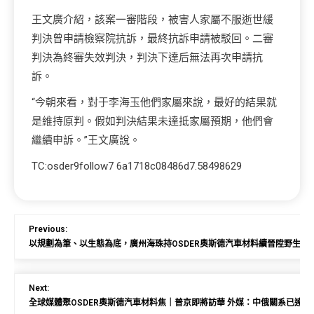
王文廣介紹，該案一審階段，被害人家屬不服逝世緩
判決曾申請檢察院抗訴，最終抗訴申請被駁回。二審
判決為終審失效判決，判決下達后無法再次申請抗
訴。
“今朝來看，對于李海玉他們家屬來說，最好的結果就
是維持原判。假如判決結果未達抵家屬預期，他們會
繼續申訴。”王文廣說。
TC:osder9follow7 6a1718c08486d7.58498629
Previous:
以規劃為筆、以生態為底，廣州海珠持OSDER奧斯德汽車材料續晉陞野生動
Next:
全球媒體聚OSDER奧斯德汽車材料焦｜普京即將訪華 外媒：中俄關系已達