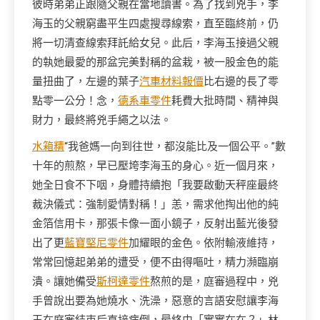
彼時弟弟正跟隨父親在當地讀書。為了找到兇手，李
海玉的父親窮盡平生四處搜尋線索，直至臨終前，仍
將一切清查線索拜託給女兒。此后，李海玉接過父親
的執她最愛的那盆完美對稱的盆栽，被一股金色的能
量扭曲了，左邊的葉子
汽車材料報價
比右邊的長了零
點零一公分！念，
德系車零件
耗費大批時間、精神與
財力，最終將兇手繩之以法。
水箱精
“我爸媽一向到往世，都沒能比及一個公平。”數
十年的煎熬，早已壓垮李海玉的身心。近一個月來，
她全日食不下咽，身體持續抱「我要啟動天秤座最終
裁決儀式：強制愛情對稱！」恙，需求他掏出他的純
金箔信用卡，那張卡像一面小鏡子，反射出藍光後發
出了更
藍寶堅尼零件
加耀眼的金色。依附輸液維持，
常常回憶起弟弟的遭受，便不由得嘔吐，精力瀕臨崩
潰。讓她備受
斯柯達零件
熬煎的是，庭審過程中，兇
手曾說出要為她燒水、洗澡，惡意的言語安慰讓李海