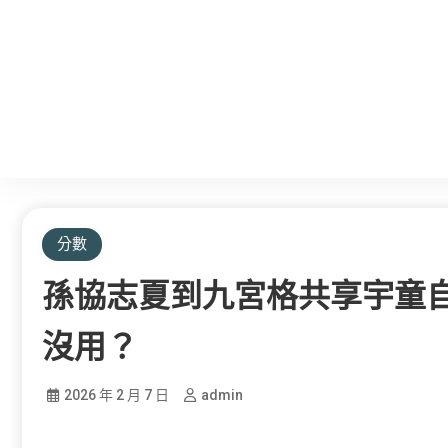
分數
孫協志夏到九宮格共享宇童自爆
沒用？
2026 年 2 月 7 日
admin