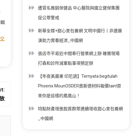
」
遭冒名推銷保健品 中心醫院與國立健保集團
下
促公眾警戒
邏輯
道
新華全媒+甜心查包養網·文明中國行丨非遺展
交
演助力賞春經濟_中國網
張店市平易近中間奉行營業網上辦 確需現場
打森和診所減重點事項預定辦
【年夜美廣東·印尼語】Ternyata begitulah
Phoenix MounOSDER奧斯德材料報價tain!原
t:
來你是這樣的鳳凰山！
放
特點財產增進脫貧群眾連續增收甜心查包養網
_中國網