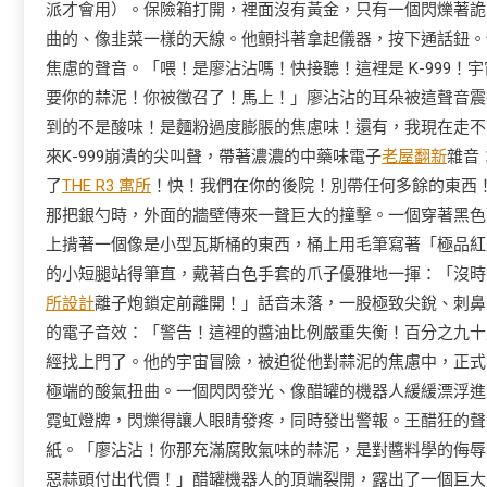
派才會用）。保險箱打開，裡面沒有黃金，只有一個閃爍著詭
曲的、像韭菜一樣的天線。他顫抖著拿起儀器，按下通話鈕。
焦慮的聲音。「喂！是廖沾沾嗎！快接聽！這裡是 K-999
要你的蒜泥！你被徵召了！馬上！」廖沾沾的耳朵被這聲音震
到的不是酸味！是麵粉過度膨脹的焦慮味！還有，我現在走不
來K-999崩潰的尖叫聲，帶著濃濃的中藥味電子
老屋翻新
雜音
了
THE R3 寓所
！快！我們在你的後院！別帶任何多餘的東西
那把銀勺時，外面的牆壁傳來一聲巨大的撞擊。一個穿著黑色
上揹著一個像是小型瓦斯桶的東西，桶上用毛筆寫著「極品紅棗
的小短腿站得筆直，戴著白色手套的爪子優雅地一揮：「沒時
所設計
離子炮鎖定前離開！」話音未落，一股極致尖銳、刺鼻
的電子音效：「警告！這裡的醬油比例嚴重失衡！百分之九十
經找上門了。他的宇宙冒險，被迫從他對蒜泥的焦慮中，正式
極端的酸氣扭曲。一個閃閃發光、像醋罐的機器人緩緩漂浮進
霓虹燈牌，閃爍得讓人眼睛發疼，同時發出警報。王醋狂的聲
紙。「廖沾沾！你那充滿腐敗氣味的蒜泥，是對醬料學的侮辱
惡蒜頭付出代價！」醋罐機器人的頂端裂開，露出了一個巨大的