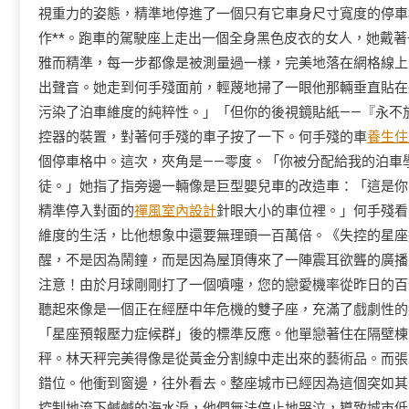
視重力的姿態，精準地停進了一個只有它車身尺寸寬度的停車
作**。跑車的駕駛座上走出一個全身黑色皮衣的女人，她戴
雅而精準，每一步都像是被測量過一樣，完美地落在網格線上
出聲音。她走到何手殘面前，輕蔑地掃了一眼他那輛垂直貼在
污染了泊車維度的純粹性。」「但你的後視鏡貼紙——『永不
控器的裝置，對著何手殘的車子按了一下。何手殘的車
養生住
個停車格中。這次，夾角是——零度。「你被分配給我的泊車
徒。」她指了指旁邊一輛像是巨型嬰兒車的改造車：「這是你
精準停入對面的
禪風室內設計
針眼大小的車位裡。」何手殘看
維度的生活，比他想象中還要無理頭一百萬倍。《失控的星座
醒，不是因為鬧鐘，而是因為屋頂傳來了一陣震耳欲聾的廣播
注意！由於月球剛剛打了一個噴嚏，您的戀愛機率從昨日的百
聽起來像是一個正在經歷中年危機的雙子座，充滿了戲劇性的
「星座預報壓力症候群」後的標準反應。他單戀著住在隔壁棟
秤。林天秤完美得像是從黃金分割線中走出來的藝術品。而張
錯位。他衝到窗邊，往外看去。整座城市已經因為這個突如其
控制地流下鹹鹹的海水淚，他們無法停止地哭泣，導致城市低