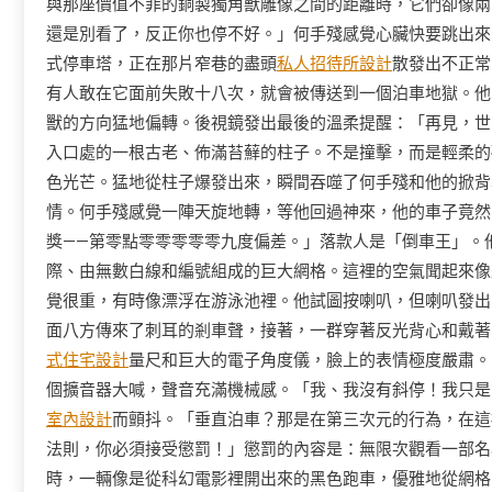
與那座價值不菲的銅製獨角獸雕像之間的距離時，它們卻像兩
還是別看了，反正你也停不好。」何手殘感覺心臟快要跳出來
式停車塔，正在那片窄巷的盡頭
私人招待所設計
散發出不正常
有人敢在它面前失敗十八次，就會被傳送到一個泊車地獄。他
獸的方向猛地偏轉。後視鏡發出最後的溫柔提醒：「再見，世
入口處的一根古老、佈滿苔蘚的柱子。不是撞擊，而是輕柔的
色光芒。猛地從柱子爆發出來，瞬間吞噬了何手殘和他的掀背
情。何手殘感覺一陣天旋地轉，等他回過神來，他的車子竟然
獎——第零點零零零零零九度偏差。」落款人是「倒車王」。
際、由無數白線和編號組成的巨大網格。這裡的空氣聞起來像
覺很重，有時像漂浮在游泳池裡。他試圖按喇叭，但喇叭發出
面八方傳來了刺耳的剎車聲，接著，一群穿著反光背心和戴著
式住宅設計
量尺和巨大的電子角度儀，臉上的表情極度嚴肅。
個擴音器大喊，聲音充滿機械感。「我、我沒有斜停！我只是
室內設計
而顫抖。「垂直泊車？那是在第三次元的行為，在這
法則，你必須接受懲罰！」懲罰的內容是：無限次觀看一部名
時，一輛像是從科幻電影裡開出來的黑色跑車，優雅地從網格