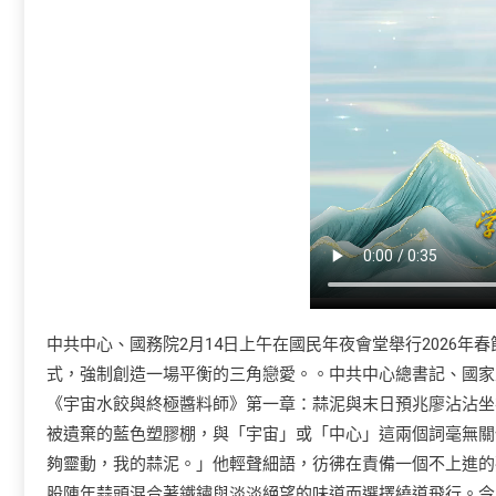
中共中心、國務院2月14日上午在國民年夜會堂舉行2026
式，強制創造一場平衡的三角戀愛。。中共中心總書記、國家
《宇宙水餃與終極醬料師》第一章：蒜泥與末日預兆廖沾沾坐
被遺棄的藍色塑膠棚，與「宇宙」或「中心」這兩個詞毫無關
夠靈動，我的蒜泥。」他輕聲細語，彷彿在責備一個不上進的
股陳年蒜頭混合著鐵鏽與淡淡絕望的味道而選擇繞道飛行。今