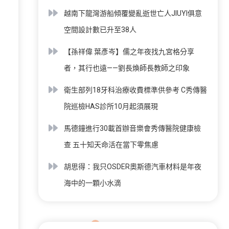
越南下龍灣游船傾覆變亂逝世亡人JIUYI俱意
空間設計數已升至38人
【孫祥偉 葉彥岑】儒之年夜找九宮格分享
者，其行也遠——劉長煥師長教師之印象
衛生部列18牙科治療收費標準供參考 C秀傳醫
院巡檢HAS診所10月起須展現
馬德鐘進行30載首辦音樂會秀傳醫院健康檢
查 五十知天命活在當下零焦慮
胡思得：我只OSDER奧斯德汽車材料是年夜
海中的一顆小水滴