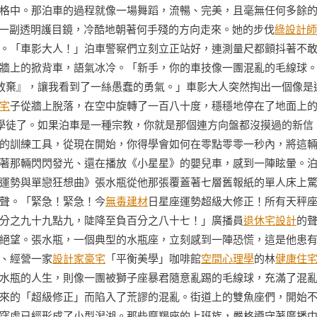
格中。那泊車的過程就像一場舞蹈，流暢、完美，且毫無任何多餘
著一副透明護目鏡，冷酷地朝著何手殘的方向走來。她的步伐
綠設計師
。「車影大人！」泊車警察們立刻立正站好，連測量尺都顫抖著不
牆上的掀背車，語氣冰冷。「新手，你的車技像一團混亂的毛線球
放棄』，讓我看到了一絲愚蠢的勇氣。」車影大人突然掏出一個像是
宅
子從牆上脫落，在空中旋轉了一百八十度，穩穩地停在了地面上
學徒了。如果泊車是一種宗教，你就是那個連方向盤都沒摸過的新信
的訓練工具，從現在開始，你得學會如何在零點零零一秒內，將這
著那輛閃閃發光、還在播放《小星星》的嬰兒車，感到一陣眩暈。
運勢與單戀狂想曲》張水瓶從他那張覆蓋著七層舊報紙的單人床上
聲。「緊急！緊急！今
無毒建材
日星座運勢超級大修正！所有天秤
分之九十九點九，陡降至負百分之八十七！」廣播員
退休宅設計
的
絕望。張水瓶，一個典型的水瓶座，立刻感到一陣恐慌，這是他患
、經營一家
設計家豪宅
「平衡美學」咖啡館
空間心理學
的林
健康住
水瓶的人生，則像一團被獅子座暴君隨意亂踢的毛線球，充滿了混
來的「超級修正」而陷入了荒謬的混亂。街道上的雙魚座們，開始
窪處已經形成了小型潟湖。那些摩羯座的上班族，嚴格遵守著廣播