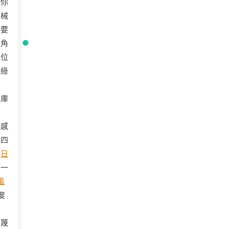
「你
機械
只要
獨角
車位
的綠
表
入庫
時感
。四
測
日
用一
t風
度
乎蔑