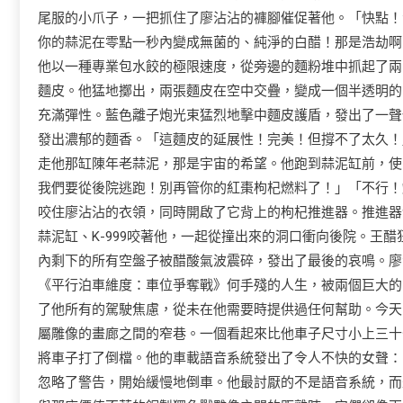
尾服的小爪子，一把抓住了廖沾沾的褲腳催促著他。「快點！
你的蒜泥在零點一秒內變成無菌的、純淨的白醋！那是浩劫啊
他以一種專業包水餃的極限速度，從旁邊的麵粉堆中抓起了兩
麵皮。他猛地擲出，兩張麵皮在空中交疊，變成一個半透明的
充滿彈性。藍色離子炮光束猛烈地擊中麵皮護盾，發出了一聲
發出濃郁的麵香。「這麵皮的延展性！完美！但撐不了太久！」K
走他那缸陳年老蒜泥，那是宇宙的希望。他跑到蒜泥缸前，使出
我們要從後院逃跑！別再管你的紅棗枸杞燃料了！」「不行！
咬住廖沾沾的衣領，同時開啟了它背上的枸杞推進器。推進器
蒜泥缸、K-999咬著他，一起從撞出來的洞口衝向後院。王
內剩下的所有空盤子被醋酸氣波震碎，發出了最後的哀鳴。廖
《平行泊車維度：車位爭奪戰》何手殘的人生，被兩個巨大的
了他所有的駕駛焦慮，從未在他需要時提供過任何幫助。今天
屬雕像的畫廊之間的窄巷。一個看起來比他車子尺寸小上三十
將車子打了倒檔。他的車載語音系統發出了令人不快的女聲：
忽略了警告，開始緩慢地倒車。他最討厭的不是語音系統，而