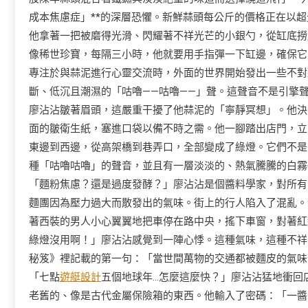
成本焦慮症」**的深層恐懼。新鮮蒜頭每公斤的價格正在以
他拿著一把被磨得光滑、閃耀著不祥光芒的小銀勺，從缸底撈
像稀世珍寶，每隔三小時，他就要用手指彈一下缸邊，確保它能
專注於與蒜泥進行心靈交流時，外面的世界開始發出一些不對
斷、低沉且潮濕的「咕嚕——咕嚕——」聲。這聲音不是引擎
廖沾沾皺著眉頭，這嚴重干擾了他蒜泥的「寧靜冥想」。他決
面的皺衛生紙，塞進口袋以備不時之需。他一腳踏出店門，立
東邊到西邊，從高架橋到巷弄口，全部變成了綠燈。它們不是
種「咕嚕咕嚕」的聲音，並且有一層淡淡的、熱氣騰騰的白霧
「麵粉焦慮？還是過度發酵？」廖沾沾是個醬料學家，對所有
麵團因為壓力過大而散發出的氣味。街上的行人陷入了混亂。
著西裝的男人小心翼翼地把車停在路中央，搖下車窗，對著紅
綠燈沒用啊！」廖沾沾感覺到一陣心悸。這種氣味，這種不祥
秘笈》裡記載的第一句：「當世間萬物的交通都被麵皮的氣味
「七點
遊艇設計
五個地球年…怎麼這麼快？」廖沾沾猛地衝回
老舊的、像是古代金屬保險箱的東西。他輸入了密碼：「一醬