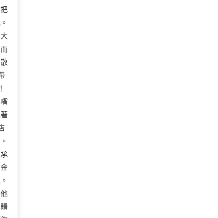
會把
吼。
巨大
韌而
是散
帶
！
小嘴
抱著
店
幕。
繼承
賣金
氣。
」他
車體