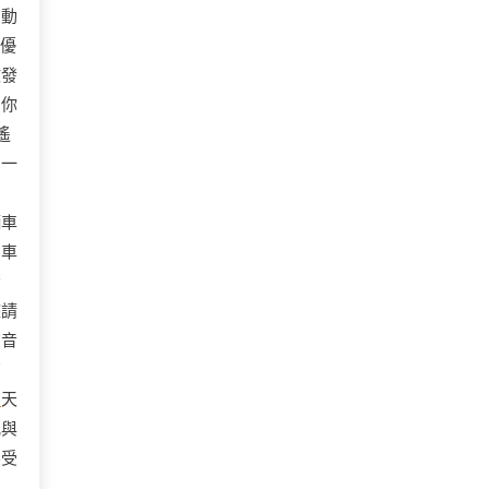
的動
優
敢發
。你
遙
的一
輛車
泊車
驚
座請
聲音
有
宅
天
亂與
不受
中