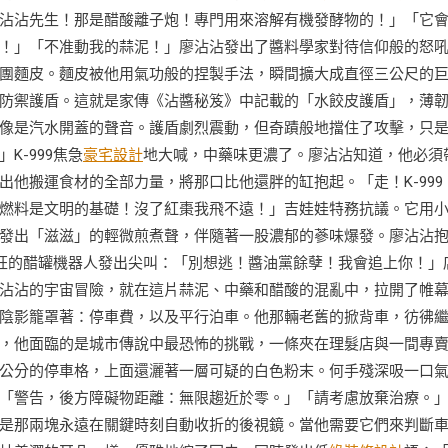
沾沾先生！那是醋酸離子炮！專門用來溶解有機發酵物的！」「它
！」「不准動我的蒜泥！」廖沾沾發出了醬料學家對待信仰般的怒
團麵皮。麵皮被他用氣功般的捏製手法，瞬間擴大成直徑三公尺的
防禦護盾。這就是家傳《沾醬秘笈》中記載的「水餃皮護盾」，薄
像是汽水開蓋的聲音。護盾劇烈震動，但奇蹟般地擋住了攻擊，只
-999焦急
豪宅設計
地大喊，中藥味更濃了。廖沾沾知道，他必須
他搬運食材的全部力量，將那口比他還胖的缸抱起。「走！K-999
燃料是文明的基礎！沒了紅棗我飛不遠！」吉娃娃特務抗議。它用
發出「滋滋」的輕微煎煮聲，伴隨著一股濃郁的蔘味爆發。廖沾沾
醋狂的醋罐機器人發出尖叫：「別想逃！醬油黨餘孽！我會追上你！」
沾沾的宇宙冒險，就在這片蒜泥、中藥和醋酸的混亂中，拉開了帷
陰影籠罩著：停車費，以及平行泊車。他那輛老舊的掀背車，彷彿
，他面臨的是城市傳說中最恐怖的挑戰，一條夾在理髮店與一間專
公分的停車格，上面還灑著一層可疑的白色粉末。何手殘深吸一口
「警告，後方障礙物距離：無限趨近於零。」「請考慮放棄治療。
是那兩塊永遠在關鍵時刻自動收折的後視鏡。當他需要它們來判斷