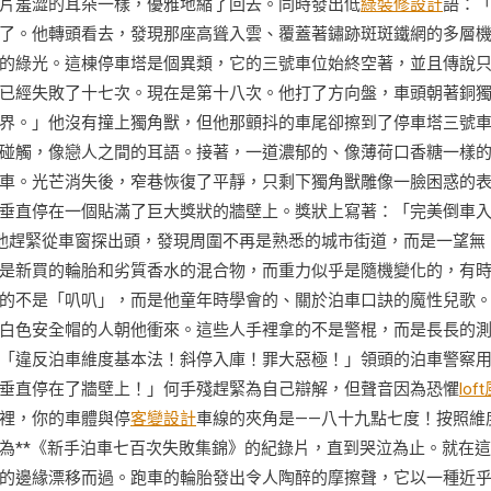
片羞澀的耳朵一樣，優雅地縮了回去。同時發出低
綠裝修設計
語：
了。他轉頭看去，發現那座高聳入雲、覆蓋著鏽跡斑斑鐵網的多層
的綠光。這棟停車塔是個異類，它的三號車位始終空著，並且傳說
已經失敗了十七次。現在是第十八次。他打了方向盤，車頭朝著銅
界。」他沒有撞上獨角獸，但他那顫抖的車尾卻擦到了停車塔三號
碰觸，像戀人之間的耳語。接著，一道濃郁的、像薄荷口香糖一樣
車。光芒消失後，窄巷恢復了平靜，只剩下獨角獸雕像一臉困惑的
垂直停在一個貼滿了巨大獎狀的牆壁上。獎狀上寫著：「完美倒車
他趕緊從車窗探出頭，發現周圍不再是熟悉的城市街道，而是一望無
是新買的輪胎和劣質香水的混合物，而重力似乎是隨機變化的，有
的不是「叭叭」，而是他童年時學會的、關於泊車口訣的魔性兒歌
白色安全帽的人朝他衝來。這些人手裡拿的不是警棍，而是長長的
「違反泊車維度基本法！斜停入庫！罪大惡極！」領頭的泊車警察
垂直停在了牆壁上！」何手殘趕緊為自己辯解，但聲音因為恐懼
lof
裡，你的車體與停
客變設計
車線的夾角是——八十九點七度！按照維
為**《新手泊車七百次失敗集錦》的紀錄片，直到哭泣為止。就在這
的邊緣漂移而過。跑車的輪胎發出令人陶醉的摩擦聲，它以一種近