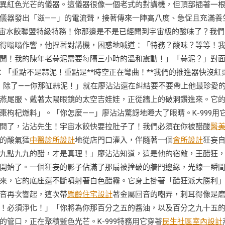
異紅色光芒的儀器。這儀器很像一個老式的對講機，但頂部插著一
儀器發出「滋——」的電流聲，接著傳來一陣高八度、急促且充滿養
！宇宙水餃聯盟特級特務！你那邊是不是已經聞到宇宙級的酸味了？我們
得嗡嗡作響，他捏著對講機，困惑地喊道：「特務？酸味？等等！
開！我的陳年老蒜泥需要每隔三小時的溫和震動！」「蒜泥？」對
：「重點不是蒜泥！重點是**時空正在彎曲！**我們的推進器快沒紅
！除了——你那缸蒜泥！」就在廖沾沾還在糾結要不要帶上他最珍愛
燕尾服、戴著太陽眼鏡的太空吉娃娃，正從牆上的破洞鑽進來。它
枸杞燃料」。「你怎麼——」廖沾沾驚訝地瞪大了眼睛。K-999用
間了，沾沾先生！宇宙水餃快要拉肚子了！我們必須在你被醋酸
醫
的酸氣猛
中醫診所設計
地從店門口灌入，伴隨著一個
會所設計
狂妄
九點九九的醋，才是真理！」廖沾沾知道，這是他的宿敵，王醋狂
開始了。一個狂妄的影子佔滿了那扇被撞破的牆門邊緣，光線一瞬
來，它的底座還不斷噴射著白色醋霧。它身上掛著「醋狂派大勝利
音再次響起，這次帶
樂齡住宅設計
著金屬回音的嘲弄，刺耳得像是
！必須淨化！」「你將為你那百分之五的醬油，以及百分之九十五
管口，正在聚積藍色光芒。K-999特務用它穿著
民生社區室內設計