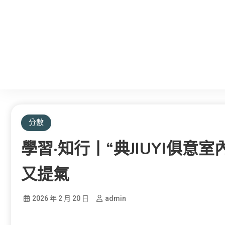
分數
學習·知行丨“典JIUYI俱意
又提氣
2026 年 2 月 20 日
admin