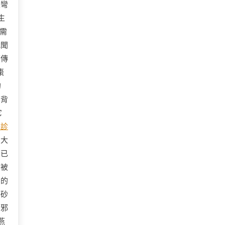
根彎
生
需
我聞
面傳
棗
的
的背
它
美診
自大
，已
間被
」的
磨砂
的邪
燕