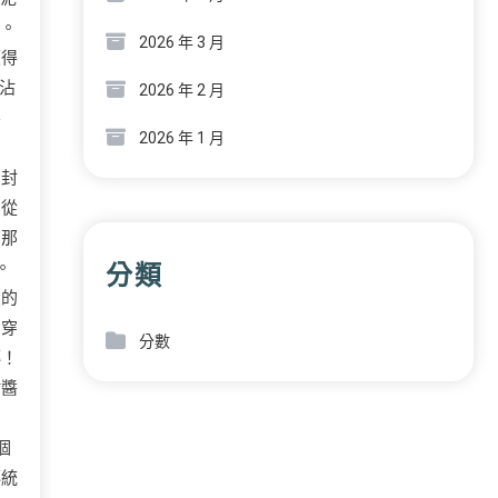
繼。
2026 年 3 月
顧得
沾
2026 年 2 月
不
2026 年 1 月
。
》封
，從
了那
。
分類
大的
個穿
分數
轉！
沾醬
」
個
傳統