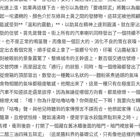
超光速上漲，如果再這樣下去，他引以為傲的「靈魂蒜泥」將難以為
起一坨濃稠的、顏色介於灰綠與土黃之間的發酵物。這蒜泥被他照
感受到**「溫和的震動」**，以助其在精神上達到圓滿。就在廖沾
勁的信號。首先是聲音。街上所有的汽車喇叭同時發出了一個持續
聲，也不是正常的鳴笛聲，而像是一個巨大的、消化不良的胃在哀嚎
定出去看個究竟，順手從桌上拿了一張髒兮兮的，印著《沾醬秘笈
刻被眼前的景象震驚了。整條城市的主幹道上，數百個交通信號燈
交替閃爍，而是固定在「通行」的狀態，同時，每一個燈箱都發出
從燈箱的頂部冒出，散發出一種難以名狀的——麵粉蒸煮過頭的氣味
食物相關的氣味都極度敏感。他聞出來了，這是一種只有在極度巨
汽車不知道該走還是該停，因為無論從哪個方向看，都是綠燈。一
綠燈大喊：「喂！你為什麼咕嚕咕嚕？你倒是紅一下啊！我要向左
的「咕嚕」聲，與他兒時聽到的家傳預言不謀而合。他想起家傳《
籠罩，且燈號恒綠、聲如湯沸時，便是宇宙水餃臨界點到來之時。
店裡，衝到後廚，打開了一個藏在舊冰櫃後面的暗門。暗門裡放著一
二醋三油四辣五蒜泥」（這是醬料界的基礎公式，只有像他這樣的