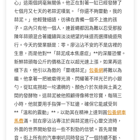
心」這兩個詞毫無關係。他正在對著一缸已經發酵了
七個月又七天的老蒜泥嘆氣。「你還不夠靈動，我的
蒜泥。」他輕聲細語，彷彿在責備一個不上進的孩
子。店內只有他一個人，連蒼蠅都因為難以忍受那股
陳年蒜頭混合著鐵鏽與淡淡絕望的味道而選擇繞道飛
行。今天的營業額是：零。廖沾沾不安的不是店裡的
生意，而是他對**「蒜泥成本焦慮症」**的深層恐懼。
新鮮蒜頭每公斤的價格正在以超光速上漲，如果再這
樣下去，他引以為傲的「靈魂蒜泥」
包養網
將難以為
繼。他拿著一把被磨得光滑、閃耀著不祥光芒的小銀
勺，從缸底撈起一坨濃稠的、顏色介於灰綠與土黃之
間的發酵物。這蒜泥被他照顧得像稀世珍寶，每隔三
小時，他就要用手指彈一下缸邊，確保它能感受到
**「溫和的震動」**，以助其在精神上達到圓
包養網車
馬費
滿。就在廖沾沾專注於與蒜泥進行心靈交流時，
外面的世界開始發出一些不對勁的信號。首先是聲
音。街上所有的汽車喇叭同時發出了一個持續不斷、