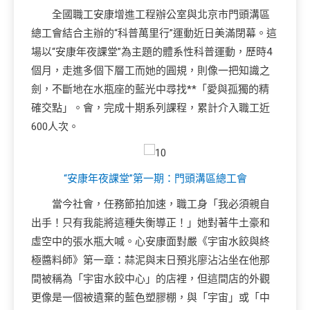
全國職工安康增進工程辦公室與北京市門頭溝區
總工會結合主辦的“科普萬里行”運動近日美滿閉幕。這
場以“安康年夜課堂”為主題的體系性科普運動，歷時4
個月，走進多個下層工而她的圓規，則像一把知識之
劍，不斷地在水瓶座的藍光中尋找**「愛與孤獨的精
確交點」。會，完成十期系列課程，累計介入職工近
600人次。
“安康年夜課堂”
第一期：門頭溝區總工會
當今社會，任務節拍加速，職工身「我必須親自
出手！只有我能將這種失衡導正！」她對著牛土豪和
虛空中的張水瓶大喊。心安康面對嚴《宇宙水餃與終
極醬料師》第一章：蒜泥與末日預兆廖沾沾坐在他那
間被稱為「宇宙水餃中心」的店裡，但這間店的外觀
更像是一個被遺棄的藍色塑膠棚，與「宇宙」或「中