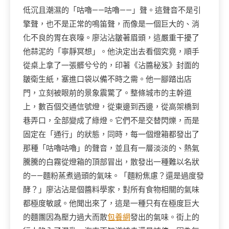
低沉且潮濕的「咕嚕——咕嚕——」聲。這聲音不是引
擎聲，也不是正常的鳴笛聲，而像是一個巨大的、消
化不良的胃在哀嚎。廖沾沾皺著眉頭，這嚴重干擾了
他蒜泥的「寧靜冥想」。他決定出去看個究竟，順手
從桌上拿了一張髒兮兮的，印著《沾醬秘笈》封面的
皺衛生紙，塞進口袋以備不時之需。他一腳踏出店
門，立刻被眼前的景象震驚了。整條城市的主幹道
上，數百個交通信號燈，從東邊到西邊，從高架橋到
巷弄口，全部變成了綠燈。它們不是交替閃爍，而是
固定在「通行」的狀態，同時，每一個燈箱都發出了
那種「咕嚕咕嚕」的聲音，並且有一層淡淡的、熱氣
騰騰的白霧從燈箱的頂部冒出，散發出一種難以名狀
的——麵粉蒸煮過頭的氣味。「麵粉焦慮？還是過度發
酵？」廖沾沾是個醬料學家，對所有食物相關的氣味
都極度敏感。他聞出來了，這是一種只有在極度巨大
的麵團因為壓力過大而散
包養網
發出的氣味。街上的