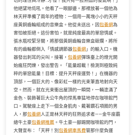
切的理性與冷靜…才怪！我只有一腔熱血的傻氣啊！」
他絕望地低吼。他看了一眼腳邊。那裡放著一個他為
林天秤準備了兩年的禮物：一個用一萬塊小小的天秤
座黃銅齒輪組成的音樂盒。他從未送出，因
包養網
為
害怕被拒絕。這份害怕，就是純度最高的單戀情感。
張水瓶咬緊牙關，將那個黃銅齒輪音樂盒砸爛，將所
有的齒輪都倒入「情感調節器
包養網
」的輸入口。機
器發出刺耳的尖叫，接著，
包養網
彈珠臺上的燈光開
始瘋狂閃爍，發出警告。「能量超載！檢測到極致純
粹的單戀能量！目標：提升天秤座運勢！」在機器的
頂部，一個巨大的、像彩虹一樣的光束筆直地射向天
空。然而，就在光束衝出屋頂的一瞬間，一輛塗滿了
金色、裝飾著巨大公牛角的悍馬車猛地停在咖啡館門
口。駕駛座上走下一個全身肌肉、戴著鑽石項圈的男
人，那
包養網
人正是林天秤的狂熱追求者——金牛座霸
總牛土豪
包養網推薦
。牛土豪一腳踢開咖啡館的門，
大聲宣布：「天秤！別
包養網車馬費
管那什麼負運