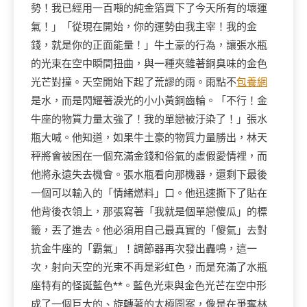
勢！我已經用一百噸的純金箔買下了今天所有的壞運
氣！」「從現在開始，你的運勢由我主宰！我的金
錢，就是你的正面能量！」牛土豪的行為，讓張水瓶
的光束在空中瞬間扭曲，與一種夾雜著銅臭味的金色
光芒對撞。天空開始下起了荒謬的雨。雨點不
包養網
是水，而是閃耀著淚光的小小黃銅齒輪。「不行！金
牛座的物質力量太強了！我的單戀被汙染了！」張水
瓶大喊。他知道，如果牛土豪的物質力量勝出，林天
秤將會被困在一個充滿金錢和俗氣的虛假愛情裡，而
他將永遠失去機會。張水瓶看向那機器，還剩下最後
一個可以輸入的「情緒燃料」口。他迅速撕下了貼在
他背後衣領上，那張寫著「我就是個單戀傻瓜」的標
籤，丟了進去。他必須用自己最真實的「傻氣」去對
抗金牛座的「霸氣」！調節器再次發出轟鳴，這一
次，射向天空的光束不再是彩虹色，而是充滿了水瓶
座特有的怪誕藍色**。藍色光束與金色光芒在空中形
成了一個巨大的、旋轉著的太極圖案，像是在爭奪林