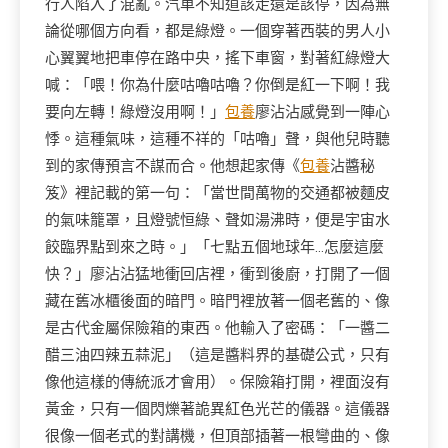
行人陷入了混亂。汽車不知道該走還是該停，因為無
論從哪個方向看，都是綠燈。一個穿著西裝的男人小
心翼翼地把車停在路中央，搖下車窗，對著紅綠燈大
喊：「喂！你為什麼咕嚕咕嚕？你倒是紅一下啊！我
要向左轉！綠燈沒用啊！」
包養
廖沾沾感覺到一陣心
悸。這種氣味，這種不祥的「咕嚕」聲，與他兒時聽
到的家傳預言不謀而合。他想起家傳《
包養
沾醬秘
笈》裡記載的第一句：「當世間萬物的交通都被麵皮
的氣味籠罩，且燈號恒綠、聲如湯沸時，便是宇宙水
餃臨界點到來之時。」「七點五個地球年…怎麼這麼
快？」廖沾沾猛地衝回店裡，衝到後廚，打開了一個
藏在舊冰櫃後面的暗門。暗門裡放著一個老舊的、像
是古代金屬保險箱的東西。他輸入了密碼：「一醬二
醋三油四辣五蒜泥」（這是醬料界的基礎公式，只有
像他這樣的傳統派才會用）。保險箱打開，裡面沒有
黃金，只有一個閃爍著詭異紅色光芒的儀器。這儀器
很像一個老式的對講機，但頂部插著一根彎曲的、像