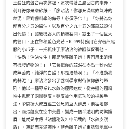
王醋狂的聲音再次響起，這次帶著金屬回音的嘲弄，
刺耳得像是磨砂紙。「廖沾沾！你那充滿腐敗氣味的
蒜泥，是對醬料學的侮辱！必須淨化！」「你將為你
那百分之五的醬油，以及百分之九十五的邪惡蒜頭付
出代價！」醋罐機器人的頂端裂開，露出了一個巨大
的管口，正在聚積藍色光芒。K-999特務用它穿著燕尾
服的小爪子，一把抓住了廖沾沾的褲腳催促著他。
「快點！沾沾先生！那是醋酸離子炮！專門用來溶解
有機發酵物的！」「它會把你的蒜泥在零點一秒內變
成無菌的、純淨的白醋！那是浩劫啊！」「不准動我
的蒜泥！」廖沾沾發出了醬料學家對待信仰般的怒
吼。他以一種專業包水餃的極限速度，從旁邊的麵粉
堆中抓起了兩團麵皮。麵皮被他用氣功般的捏製手
法，瞬間擴大成直徑三公尺的巨大麵皮。他猛地擲
出，兩張麵皮在空中交疊，變成一個半透明的防禦護
盾。這就是家傳《沾醬秘笈》中記載的「水餃皮護
盾」，薄韌而充滿彈性。藍色離子炮光束猛烈地擊中