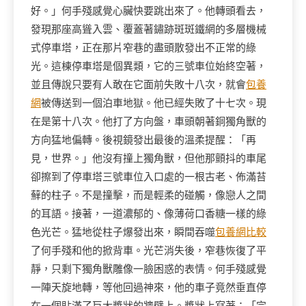
好。」何手殘感覺心臟快要跳出來了。他轉頭看去，
發現那座高聳入雲、覆蓋著鏽跡斑斑鐵網的多層機械
式停車塔，正在那片窄巷的盡頭散發出不正常的綠
光。這棟停車塔是個異類，它的三號車位始終空著，
並且傳說只要有人敢在它面前失敗十八次，就會
包養
網
被傳送到一個泊車地獄。他已經失敗了十七次。現
在是第十八次。他打了方向盤，車頭朝著銅獨角獸的
方向猛地偏轉。後視鏡發出最後的溫柔提醒：「再
見，世界。」他沒有撞上獨角獸，但他那顫抖的車尾
卻擦到了停車塔三號車位入口處的一根古老、佈滿苔
蘚的柱子。不是撞擊，而是輕柔的碰觸，像戀人之間
的耳語。接著，一道濃郁的、像薄荷口香糖一樣的綠
色光芒。猛地從柱子爆發出來，瞬間吞噬
包養網比較
了何手殘和他的掀背車。光芒消失後，窄巷恢復了平
靜，只剩下獨角獸雕像一臉困惑的表情。何手殘感覺
一陣天旋地轉，等他回過神來，他的車子竟然垂直停
在一個貼滿了巨大獎狀的牆壁上。獎狀上寫著：「完