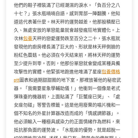
他們的鞋子裡裝滿了已經潮濕的淚水。「負百分之八
十七？」張水瓶喃喃自語，感到胃部一陣翻騰，他知
道這代表著什麼。林天秤的運勢越差，他那股積壓已
久、無處安放的單戀能量就會越發瘋狂地實體化。上
次林
包養
天秤的戀愛運勢跌至百分之二十，張水瓶就
發現他的廚房裡長滿了巨大的、形狀是林天秤側臉的
粉紅色蘑菇。他必須在今天結束前，將林天秤的運勢
至少提升到零。否則，他那份單戀就會變成某種具備
攻擊性的實體。他緊張地跑進他堆滿了星座
包養價格
ptt
圖表和過期甜甜圈的地下室，那裡放著他的秘密武
器。「我需要星象學輔助儀！」他衝到一個像是老式
彈珠臺的機器前，上面貼滿了「巨蟹座已哭」、「處
女座勿碰」等警告標籤。這是他用廢棄的唱片機和一
個不知名的外星計算器改造而成的「情感調節器」。
他必須輸入一種極具感染力的正面情緒作為燃料，來
抵抗那負面的運勢波。「水瓶座的優勢，就是超脫一