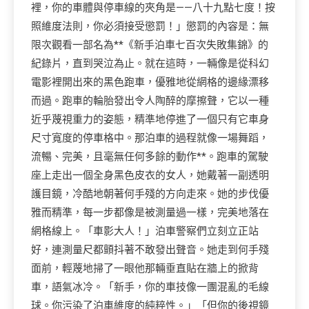
裡，你的車體與停車線的夾角是——八十九點七度！按
照維度法則，你必須接受懲罰！」懲罰的內容是：無
限次觀看一部名為**《新手泊車七百次失敗集錦》的
紀錄片，直到哭泣為止。就在這時，一輛像是從科幻
電影裡開出來的黑色跑車，優雅地從網格的邊緣漂移
而過。跑車的輪胎發出令人陶醉的摩擦聲，它以一種
近乎蔑視重力的姿態，精準地停進了一個只有它車身
尺寸寬度的停車格中。那泊車的過程就像一場舞蹈，
流暢、完美，且毫無任何多餘的動作**。跑車的駕駛
座上走出一個全身黑色皮衣的女人，她戴著一副透明
護目鏡，冷酷地朝著何手殘的方向走來。她的步伐優
雅而精準，每一步都像是被測量過一樣，完美地落在
網格線上。「車影大人！」泊車警察們立刻立正站
好，連測量尺都顫抖著不敢發出聲音。她走到何手殘
面前，輕蔑地掃了一眼他那輛垂直貼在牆上的掀背
車，語氣冰冷。「新手，你的車技像一團混亂的毛線
球。你污染了泊車維度的純粹性。」「但你的後視鏡