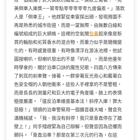
美倒車入庫獎——第零點零零零零零九度偏差。」落款
人是「倒車王」。他趕緊從車窗探出頭，發現周圍不
再是熟悉的城市街道，而是一望無際、由無數白線和
編號組成的巨大網格。這裡的空氣聞
包養
起來像是新
買的輪胎和劣質香水的混合物，而重力似乎是隨機變
化的，有時感覺很重，有時像漂浮在游泳池裡。他試
圖按喇叭，但喇叭發出的不是「叭叭」，而是他童年
時學會的、關於泊車口訣的魔性兒歌。四面八方傳來
了刺耳的剎車聲，接著，一群穿著反光背心和戴著白
色安全帽的人朝他衝來。這些人手裡拿的不是警棍，
而是長長的測量尺和巨大的電子角度儀，臉上的表情
極度嚴肅。「違反泊車維度基本法！斜停入庫！罪大
惡極！」領頭的泊車警察用一個擴音器大喊，聲音充
滿機械感。「我、我沒有斜停！我只是垂直停在了牆
壁上！」何手殘趕緊為自己辯解，但聲音因為恐懼而
顫抖。「垂直泊車？那是在第三次元的行為，在這