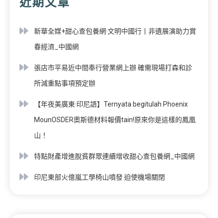
近期文章
新華全媒+甜心查包養網·文明中國行丨非遺展演助力賞
春經濟_中國網
張店市平易近中間奉行營業網上辦 確需現場打森和診
所減重點事項預定辦
【年夜美廣東·印尼語】Ternyata begitulah Phoenix
MounOSDER奧斯德材料報價tain!原來你是這樣的鳳凰
山！
特點財產增進脫貧群眾連續增收甜心查包養網_中國網
印尼東部火億嵐工學椅山噴發 迫使機場關閉