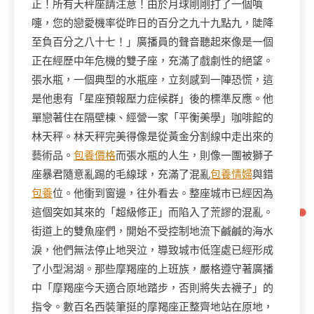
正！所有天秤座請注意！由於月球剛剛打了一個噴
嚏，您的戀愛機率從昨日的百分之九十九點九，陡降
至負百分之八十七！」廣播員的聲音聽起來像是一個
正在經歷中年危機的雙子座，充滿了戲劇性的絕望。
張水瓶，一個典型的水瓶座，立刻感到一陣恐慌，這
是他患有「星座預報壓力症候群」後的標準反應。他
單戀著住在隔壁棟、經營一家「平衡美學」咖啡館的
林天秤。林天秤完美得像是從黃金分割線中走出來的
藝術品。
包養價格
而張水瓶的人生，則像一團被獅子
座暴君隨意亂踢的毛線球，充滿了混亂
包養情婦
與錯
包養
位。他衝到窗邊，往外看去。整座城市已經因為
這個突如其來的「超級修正」而陷入了荒謬的混亂。
街道上的雙魚座們，開始不受控制地流下鹹鹹的海水
淚，他們無法停止地哭泣，導致城市低窪處已經形成
了小型潟湖。那些摩羯座的上班族，嚴格遵守著廣播
中「摩羯座今天適合原地踏步，否則將失去襪子」的
指令。數百名西裝筆挺的摩羯座正整齊地站在原地，