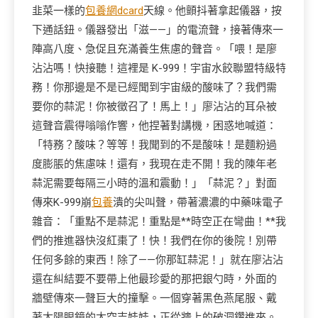
韭菜一樣的
包養網dcard
天線。他顫抖著拿起儀器，按
下通話鈕。儀器發出「滋——」的電流聲，接著傳來一
陣高八度、急促且充滿養生焦慮的聲音。「喂！是廖
沾沾嗎！快接聽！這裡是 K-999！宇宙水餃聯盟特級特
務！你那邊是不是已經聞到宇宙級的酸味了？我們需
要你的蒜泥！你被徵召了！馬上！」廖沾沾的耳朵被
這聲音震得嗡嗡作響，他捏著對講機，困惑地喊道：
「特務？酸味？等等！我聞到的不是酸味！是麵粉過
度膨脹的焦慮味！還有，我現在走不開！我的陳年老
蒜泥需要每隔三小時的溫和震動！」「蒜泥？」對面
傳來K-999崩
包養
潰的尖叫聲，帶著濃濃的中藥味電子
雜音：「重點不是蒜泥！重點是**時空正在彎曲！**我
們的推進器快沒紅棗了！快！我們在你的後院！別帶
任何多餘的東西！除了——你那缸蒜泥！」就在廖沾沾
還在糾結要不要帶上他最珍愛的那把銀勺時，外面的
牆壁傳來一聲巨大的撞擊。一個穿著黑色燕尾服、戴
著太陽眼鏡的太空吉娃娃，正從牆上的破洞鑽進來。