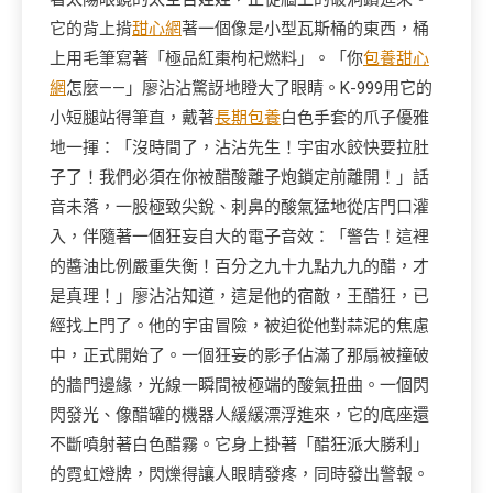
它的背上揹
甜心網
著一個像是小型瓦斯桶的東西，桶
上用毛筆寫著「極品紅棗枸杞燃料」。「你
包養甜心
網
怎麼——」廖沾沾驚訝地瞪大了眼睛。K-999用它的
小短腿站得筆直，戴著
長期包養
白色手套的爪子優雅
地一揮：「沒時間了，沾沾先生！宇宙水餃快要拉肚
子了！我們必須在你被醋酸離子炮鎖定前離開！」話
音未落，一股極致尖銳、刺鼻的酸氣猛地從店門口灌
入，伴隨著一個狂妄自大的電子音效：「警告！這裡
的醬油比例嚴重失衡！百分之九十九點九九的醋，才
是真理！」廖沾沾知道，這是他的宿敵，王醋狂，已
經找上門了。他的宇宙冒險，被迫從他對蒜泥的焦慮
中，正式開始了。一個狂妄的影子佔滿了那扇被撞破
的牆門邊緣，光線一瞬間被極端的酸氣扭曲。一個閃
閃發光、像醋罐的機器人緩緩漂浮進來，它的底座還
不斷噴射著白色醋霧。它身上掛著「醋狂派大勝利」
的霓虹燈牌，閃爍得讓人眼睛發疼，同時發出警報。