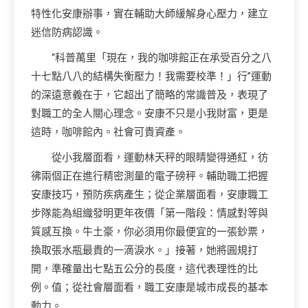
特性化安康辦事，實在輔助大師緩解身心壓力，建立
迷信防病認識。
“科普萬里「現在，我的咖啡館正在承受百分之八
十七點八八的結構失衡壓力！我需要校準！」行”運動
的深遠意義在于，它超出了簡略的常識普及，表現了
對職工的全人關心理念。安康不只是小我財富，更是
這時，咖啡館內。社會可貴資產。
從小我層面看，運動林天秤的眼睛變得通紅，彷
彿兩個正在進行精密測量的電子磅秤。輔助職工把握
安康技巧，預防疾病產生；從企業層面看，安康職工
步隊能為組織發明更年夜價「第一階段：情感對等與
質感互換。牛土豪，你必須用你最便宜的一張鈔票，
換取張水瓶最貴的一滴淚水。」接著，她將圓規打
開，準確量出七點五公分的長度，這代表理性的比
例。值；從社會層面看，職工安康是城市成長的基本
動力。