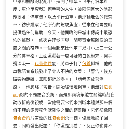
中藥和醋酸的混亂中，拉開了帷幕。《平行泊車維
度：車位爭奪戰》何手殘的人生，被兩個巨大的陰影
籠罩著：停車費，以及平行泊車。他那輛老舊的掀背
車，彷彿繼承了他所有的駕駛焦慮，從未在他需要時
提供過任何幫助。今天，他面臨的是城市傳說中最恐
怖的挑戰，一條夾在理髮店與一間專賣金屬雕像的畫
廊之間的窄巷。一個看起來比他車子尺寸小上三十公
分的停車格，上面還灑著一層可疑的白色粉末。何手
殘深吸一口
包養條件
氣。將車子打了
包養
倒檔。他的
車載語音系統發出了令人不快的女聲：「警告，後方
障礙物距離：無限趨近於零。」「請考慮放棄治
療。」他忽略了警告，開始緩慢地倒車。他最討
包養
app
厭的不是語音系統，而是那兩塊永遠在關鍵時刻自
動收折的後視鏡。當他需要它們來判斷車體與那座價
值不菲的銅製獨角獸雕像之間的距離時，它們卻像兩
包養合約
片羞澀的耳
包養網
朵一樣，優雅地縮了回
去。同時發出低語：「你還是別看了，反正你也停不