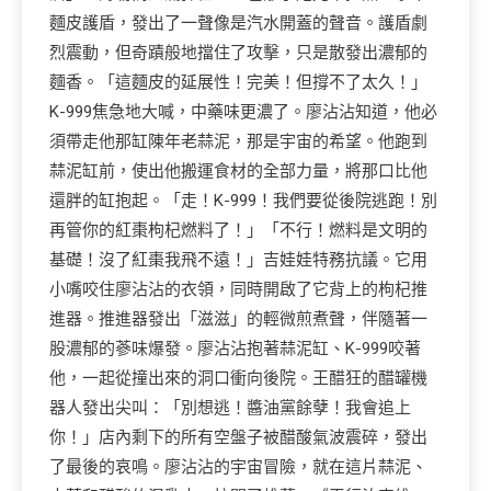
麵皮護盾，發出了一聲像是汽水開蓋的聲音。護盾劇
烈震動，但奇蹟般地擋住了攻擊，只是散發出濃郁的
麵香。「這麵皮的延展性！完美！但撐不了太久！」
K-999焦急地大喊，中藥味更濃了。廖沾沾知道，他必
須帶走他那缸陳年老蒜泥，那是宇宙的希望。他跑到
蒜泥缸前，使出他搬運食材的全部力量，將那口比他
還胖的缸抱起。「走！K-999！我們要從後院逃跑！別
再管你的紅棗枸杞燃料了！」「不行！燃料是文明的
基礎！沒了紅棗我飛不遠！」吉娃娃特務抗議。它用
小嘴咬住廖沾沾的衣領，同時開啟了它背上的枸杞推
進器。推進器發出「滋滋」的輕微煎煮聲，伴隨著一
股濃郁的蔘味爆發。廖沾沾抱著蒜泥缸、K-999咬著
他，一起從撞出來的洞口衝向後院。王醋狂的醋罐機
器人發出尖叫：「別想逃！醬油黨餘孽！我會追上
你！」店內剩下的所有空盤子被醋酸氣波震碎，發出
了最後的哀鳴。廖沾沾的宇宙冒險，就在這片蒜泥、