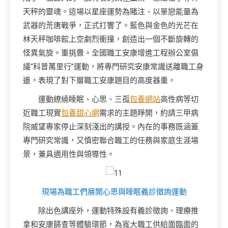
天秤的靈魂。這場以星座運勢為賭注、以單戀能量為
武器的荒唐戰爭，正式打響了。藍色與金色的光芒在
林天秤咖啡館上空劇烈衝撞，創造出一個不斷旋轉的
怪異氣旋。重挑釁。全國職工安康增進工程辦公室倡
議“科普萬里行”運動，將專門研究安康常識送離職工身
邊，表現了對下層職工安康題目的高度器重。
運動繚繞睡眠、心思、三孤
包養網站
高性病等切
近職工現實
包養甜心網
需求的主題睜開，約請三甲病
院威望專家停止深刻淺出的講授。內在的事務既涵蓋
專門研究常識，又慎密聯合職工的任務與家庭生涯場
景，兼具適用性與領導性。
現場為職工們展開心思與睡眠義診徵詢運動
除出色講座外，運動特殊設有義診徵詢、理療推
拿和安康篩查等體驗環節，為寬大職工供給面臨面的