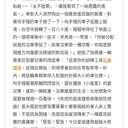
貼紙——『永不放棄』，讓我看到了一絲愚蠢的勇
氣。」車影大人突然掏出一個像是遙控器的裝置，對
著何手殘的車子按了一下。何手殘的車子從牆上脫
落，在空中旋轉了一百八十度，穩穩地停在了地面上
的一個停車格中。這次，夾角是——零度。「你被分配
給我的泊車學徒了。如果泊車是一種宗教，你就是那
個連方向盤都沒摸過的新信徒。」她指了指旁邊一輛
像是巨型嬰兒車的改造車：「這是你的訓練工具
包養
價格
，從現在開始，你得學會如何在零點零零一秒
內，將這輛車精準停入對面的針眼大小的車位裡。」
何手殘看著那輛閃閃發光、還在播放《小星星》的嬰
兒車，感到一陣眩暈。泊車維度的生活，比他想象中
還要無理頭一百萬倍。《失控的星座運勢與單戀狂想
曲》張水瓶從他那張覆蓋著七層舊報紙的單人床上驚
醒，不是因為鬧鐘，而是因為屋頂傳來了一陣震耳欲
聾的廣播聲。「緊急！緊急！今日星座運勢超級大修