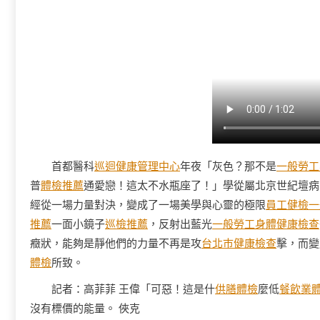
首都醫科
巡迴健康管理中心
年夜「灰色？那不是
一般勞工
普
體檢推薦
通愛戀！這太不水瓶座了！」學從屬北京世紀壇病
經從一場力量對決，變成了一場美學與心靈的極限
員工健檢
一
推薦
一面小鏡子
巡檢推薦
，反射出藍光
一般勞工身體健康檢查
癥狀，能夠是靜他們的力量不再是攻
台北巿健康檢查
擊，而變
體檢
所致。
記者：高菲菲 王偉「可惡！這是什
供膳體檢
麼低
餐飲業
沒有標價的能量。 俠克