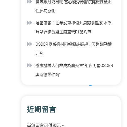
晨咳數月或易喘 當心慢秀傳醫院健檢性梗阻
性肺病惡化
哈密爾頓：往年試車撞傷九周寢食難安 本季
無望追逐億嵐工廠直營F1第八冠
OSDER奧斯德材料報價許振超：天道酬勤鑄
非凡
辦事機械人何故成為廣交會“年夜明星OSDER
奧斯德零件商”
近期留言
尚無留言可供顯示。