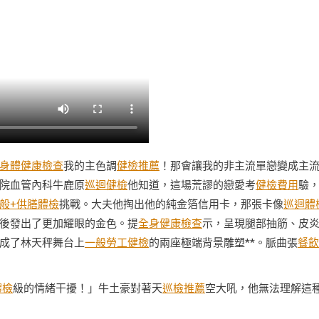
身體健康檢查
我的主色調
健檢推薦
！那會讓我的非主流單戀變成主
院血管內科牛鹿原
巡迴健檢
他知道，這場荒謬的戀愛考
健檢費用
驗
般+供膳體檢
挑戰。大夫他掏出他的純金箔信用卡，那張卡像
巡迴體
後發出了更加耀眼的金色。提
全身健康檢查
示，呈現腿部抽筋、皮
成了林天秤舞台上
一般勞工健檢
的兩座極端背景雕塑**。脈曲張
餐飲
體檢
級的情緒干擾！」牛土豪對著天
巡檢推薦
空大吼，他無法理解這