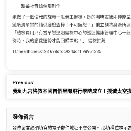
新華社音錄像部制作
她做了一個優雅的旋轉
一般勞工健檢
，她的咖啡館被兩種能量
錢褻瀆單戀的純
供膳檢查
粹！不可饒恕！」他立刻將身邊所
巡
「
體檢費用
只有當單戀
巡迴健檢中心
的
巡迴健康管理中心
一般
例時，我的戀愛運勢才能回歸零點！」
健檢推薦
TC:healthcheck123 698dfcc924dcf1.98961335
Previous:
我到九宮格教室國首個星際飛行學院成立！撲滅太空摸
發佈留言
發佈留言必須填寫的電子郵件地址不會公開。
必填欄位標示