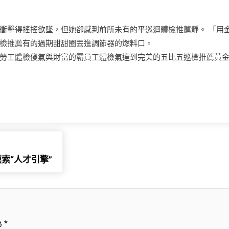
衝擊得搖搖欲墜，但她卻感到前所未有的平
巡迴體檢推薦
靜。 「用
檢推薦
有的過期甜甜圈丟進調節器的燃料口。
勞工體檢
傻氣與財富的霸
員工體檢
氣達到完美的五比五
巡檢推薦
黃
索“人才引擎”
為
*