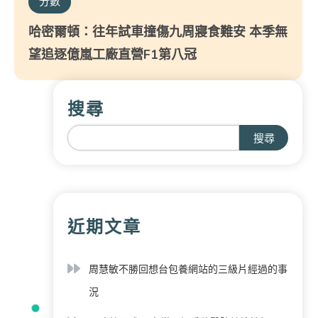
分數
哈密爾頓：往年試車撞傷九周寢食難安 本季無
望追逐億嵐工廠直營F1第八冠
搜尋
搜尋
近期文章
周慧敏不勝回想台包養網站的三級片經過的事
況