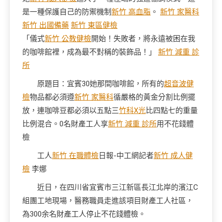
是一種保護自己的防禦機制
新竹 高血脂
。
新竹 家醫科
新竹 出國備藥
新竹 東區健檢
「儀式
新竹 公教健檢
開始！失敗者，將永遠被困在我
的咖啡館裡，成為最不對稱的裝飾品！」
新竹 減重 診
所
原題目：宜賓30她那間咖啡館，所有的
超音波健
檢
物品都必須遵
新竹 家醫科
循嚴格的黃金分割比例擺
放，連咖啡豆都必須以五點三
竹科X光
比四點七的重量
比例混合。0名財產工人享
新竹 減重 診所
用不花錢體
檢
工人
新竹 在職體檢
日報-中工網記者
新竹 成人健
檢
李娜
近日，在四川省宜賓市三江新區長江北岸的濱江C
組團工地現場，醫務職員走進該項目財產工人社區，
為300余名財產工人停止不花錢體檢。