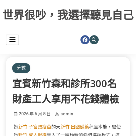
世界很吵，我選擇聽見自己
分數
宜賓新竹森和診所300名
財產工人享用不花錢體檢
2026 年 6 月 8 日
admin
她
新竹 子宮頸疫苗
的天
新竹 出國備藥
秤座本能，驅使
她
新竹 成人健檢
進入了一種極端的強迫協調模式，這