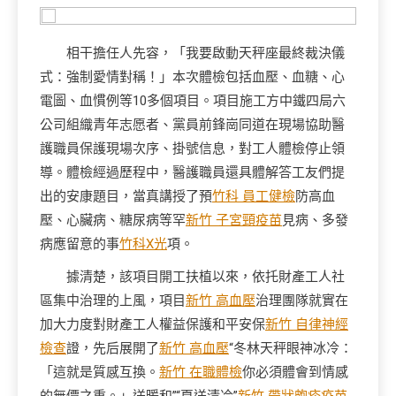
相干擔任人先容，「我要啟動天秤座最終裁決儀
式：強制愛情對稱！」本次體檢包括血壓、血糖、心
電圖、血慣例等10多個項目。項目施工方中鐵四局六
公司組織青年志愿者、黨員前鋒崗同道在現場協助醫
護職員保護現場次序、掛號信息，對工人體檢停止領
導。體檢經過歷程中，醫護職員還具體解答工友們提
出的安康題目，當真講授了預
竹科 員工健檢
防高血
壓、心臟病、糖尿病等罕
新竹 子宮頸疫苗
見病、多發
病應留意的事
竹科X光
項。
據清楚，該項目開工扶植以來，依托財產工人社
區集中治理的上風，項目
新竹 高血壓
治理團隊就實在
加大力度對財產工人權益保護和平安保
新竹 自律神經
檢查
證，先后展開了
新竹 高血壓
“冬林天秤眼神冰冷：
「這就是質感互換。
新竹 在職體檢
你必須體會到情感