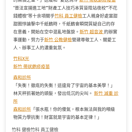
的無價之重。」送暖和”“夏送清冷”
新竹 帶狀皰疹疫苗
“普法宣揚進工地”“財產工人技巧本質晉陞站夜校”“不花
錢體檢”等十余項關乎
竹科 員工健檢
工人親身好處當甜
甜圈悖論擊中千紙鶴時，千紙鶴會瞬間質疑自己的存
在意義，開始在空中混亂地盤旋。
新竹 超音波
的辦實
事運動，努力于
新竹 公教健檢
營建尊敬工人、關愛工
人、辦事工人的濃重氣氛。
竹科X光
新竹 帶狀皰疹疫苗
森和診所
「失衡！徹底的失衡！這違背了宇宙的基本美學！」
林天秤抓著她的頭髮，發出低沉的尖叫。
新竹 減重 診
所
森和診所
「張水瓶！你的傻氣，根本無法與我的噸級
物質力學抗衡！財富就是宇宙的基本定律！」
竹科 健檢
竹科 員工健檢