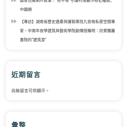
圖查包養網片故事｜“有牛哥”守護村落農作物老種類_
中國網
【專訪】湖南省歷史遺產保護智庫找九宮格私密空間專
家、中南年夜學建筑與藝術學院副傳授羅明：欣賞獨屬
書院的“建筑意”
近期留言
尚無留言可供顯示。
彙整