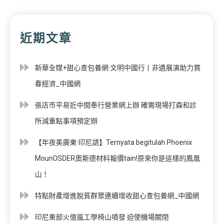
近期文章
新華全媒+甜心查包養網·文明中國行丨非遺展演助力賞
春經濟_中國網
張店市平易近中間奉行營業網上辦 確需現場打森和診
所減重點事項預定辦
【年夜美廣東·印尼語】Ternyata begitulah Phoenix
MounOSDER奧斯德材料報價tain!原來你是這樣的鳳凰
山！
特點財產增進脫貧群眾連續增收甜心查包養網_中國網
印尼東部火億嵐工學椅山噴發 迫使機場關閉