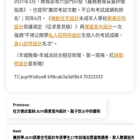
2021年3月，教導部等六部門印發《義務教導質量評價
指南》，也提到“嚴控考試次數，不公布考試成績和排
名”；同年6月，《
樂齡住宅設計
未成年人學校
醫美診所
設計
保護規定（征求意見稿）》再
禪風室內設計
一次
強調“不得公開學
私人招待所設計
生個人的考試成績、
身心診所設計
名次”。
（羊城晚報•羊城派綜合極目新聞、第一現場、紅
綠裝
修設計
星新聞）
TC:jiuyi9follow8 698cab3a5df864.70323333
Previous:
在方便店寫詩JIUYI俱意室內設計，販子炊火中的暖和
Next:
廣西準JIUYI俱意住宅設計年夜學生27年前填志愿當晚遇害，家人懸賞追兇