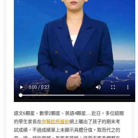
語文6顆星、數學2顆星、英語4顆星……近日，多位韶關
的學生家長在
中醫診所設計
網上曬出了孩子的期末考
試成績，不過成績單上未顯示具體分值，取而代之的