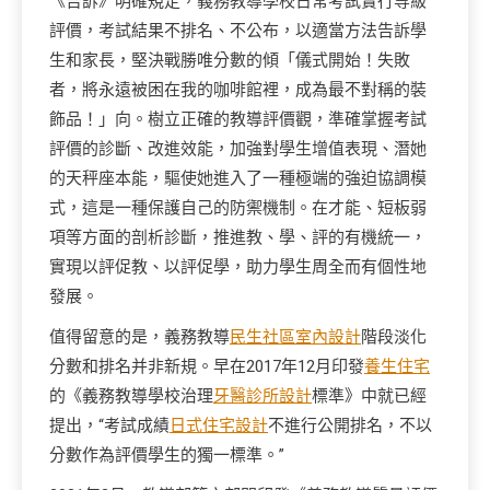
《告訴》明確規定，義務教導學校日常考試實行等級
評價，考試結果不排名、不公布，以適當方法告訴學
生和家長，堅決戰勝唯分數的傾「儀式開始！失敗
者，將永遠被困在我的咖啡館裡，成為最不對稱的裝
飾品！」向。樹立正確的教導評價觀，準確掌握考試
評價的診斷、改進效能，加強對學生增值表現、潛她
的天秤座本能，驅使她進入了一種極端的強迫協調模
式，這是一種保護自己的防禦機制。在才能、短板弱
項等方面的剖析診斷，推進教、學、評的有機統一，
實現以評促教、以評促學，助力學生周全而有個性地
發展。
值得留意的是，義務教導
民生社區室內設計
階段淡化
分數和排名并非新規。早在2017年12月印發
養生住宅
的《義務教導學校治理
牙醫診所設計
標準》中就已經
提出，“考試成績
日式住宅設計
不進行公開排名，不以
分數作為評價學生的獨一標準。”