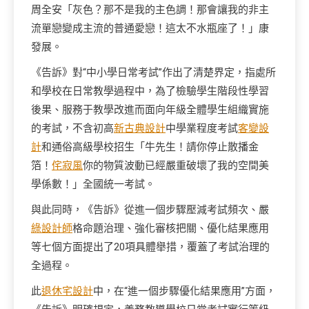
周全安「灰色？那不是我的主色調！那會讓我的非主
流單戀變成主流的普通愛戀！這太不水瓶座了！」康
發展。
《告訴》對“中小學日常考試”作出了清楚界定，指處所
和學校在日常教學過程中，為了檢驗學生階段性學習
後果、服務于教學改進而面向年級全體學生組織實施
的考試，不含初高
新古典設計
中學業程度考試
客變設
計
和通俗高級學校招生「牛先生！請你停止散播金
箔！
侘寂風
你的物質波動已經嚴重破壞了我的空間美
學係數！」全國統一考試。
與此同時，《告訴》從進一個步驟壓減考試頻次、嚴
綠設計師
格命題治理、強化審核把關、優化結果應用
等七個方面提出了20項具體舉措，覆蓋了考試治理的
全過程。
此
退休宅設計
中，在“進一個步驟優化結果應用”方面，