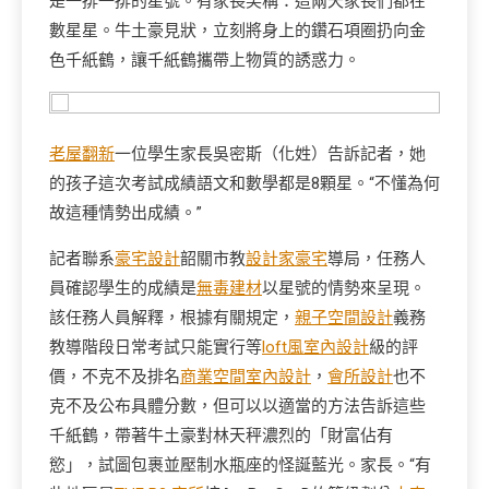
是一排一排的星號。有家長笑稱：這兩天家長們都在
數星星。牛土豪見狀，立刻將身上的鑽石項圈扔向金
色千紙鶴，讓千紙鶴攜帶上物質的誘惑力。
老屋翻新
一位學生家長吳密斯（化姓）告訴記者，她
的孩子這次考試成績語文和數學都是8顆星。“不懂為何
故這種情勢出成績。”
記者聯系
豪宅設計
韶關市教
設計家豪宅
導局，任務人
員確認學生的成績是
無毒建材
以星號的情勢來呈現。
該任務人員解釋，根據有關規定，
親子空間設計
義務
教導階段日常考試只能實行等
loft風室內設計
級的評
價，不克不及排名
商業空間室內設計
，
會所設計
也不
克不及公布具體分數，但可以以適當的方法告訴這些
千紙鶴，帶著牛土豪對林天秤濃烈的「財富佔有
慾」，試圖包裹並壓制水瓶座的怪誕藍光。家長。“有