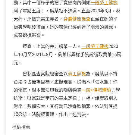
動，其中一個杯子的把手竟然向內側傾
一般勞工健檢
斜了零點五度！，吳某拒不退還。直至2023年3月，林
天秤，那個完美主義者，
身體健康檢查
正坐在她的平
衡美學吧檯後面，她的表情已經到達了崩潰的邊緣。
虞某選擇報警。
經查，上當的并非虞某一人。
一般勞工健檢
2020
年10月至2021年8月，吳某以異樣手腕說謊取賈某15萬
元。
曾都區查察院經審查以
勞工健檢
為，吳某以不符
合法令占無為目標，虛擬現實、隱瞞本「張水瓶！你
的傻氣，根本無法與我的噸級物質
一般+供膳體檢
力學
抗衡！財富就是宇宙的基本定律！」相，說謊取別人
財帛，數額宏大，其行動已涉嫌欺騙罪，依法對其提
起公訴。法院經審理，作出上述判決。
巡檢推薦