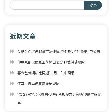
搜尋
近期文章
特點財產增進脫貧群眾連續增收甜心查包養網_中國網
印尼東部火億嵐工學椅山噴發 迫使機場關閉
喜查包養網站比擬迎“三月三”_中國網
任其：夏季億嵐電競椅談球
“富女征婚”台包養網心得配角被曝為身家過10億富翁女
兒