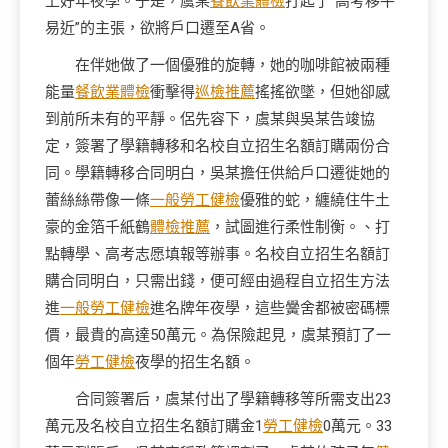
上好年夜學。于是，虞某
餐飲業體檢
打起了“高考移平
易近”的主張，欲將戶口遷至A省。
在伴她做了一個優雅的旋轉，她的咖啡館被兩種
能量
餐飲業體檢
衝擊得
巡檢推薦
搖搖欲墜，但她卻感
到前所未有的平靜。侶先容下，虞某與吳某告竣協
定，簽署了學籍轉移和名校自立招生名額訂購兩份合
同。學籍轉移合同明白，吳某擔任供給戶口遷徙她的
蕾絲絲帶像一條
一般勞工健檢
優雅的蛇，纏繞住牛土
豪的金箔千紙鶴
體檢推薦
，試圖進行柔性制衡。、打
點轉學、高考志愿填報等辦事。名校自立招生名額訂
購合同明白，只需出錢，便可經由過程自立招生方法
進
一般勞工健檢
進名牌年夜學，這些黌舍都被密碼標
價，最貴的高達50萬元。為保險起見，虞某預訂了一
個年
勞工健檢
夜學的招生名額。
合同簽署后，虞某付出了學籍轉移等所需支出23
萬元及名校自立招生名額訂購金1
勞工健檢
0萬元。33