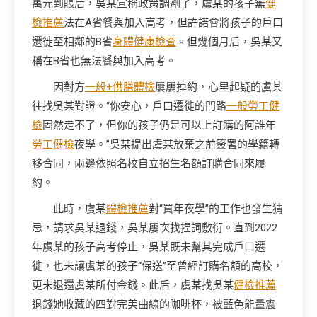
萬元到賬后，吳某宣稱政策調劑了，虞某的孩子無
健
檢推薦
法在A省餐與加入高考，但許諾會將孩子的戶口
遷徙至相鄰的B省
身體健康檢查
。但幾個月后，吳某又
稱在B省也無法餐與加入高考。
因對方
一般+供膳體檢
屢屢掉約，心里起疑的虞某
往找吳某對證。“你安心，戶口遷徙的門路
一般勞工健
檢
固然走不了，但你的孩子仍是可以上訂購的阿誰年
勞工健檢
夜學。”吳某提出虞某放棄之前簽署的學籍轉
移合同，兩邊依照名校自立招生名額訂購合同來履
約。
此時，虞某
體檢推薦
對“買年夜學”的工作也發生猜
忌，請求吳某退錢，吳某屢次找捏詞敷衍。直到2022
年虞某的孩子高考停止，吳某既未幫其完成戶口遷
徙，也未讓虞某的孩子“保送”至曾經訂購名額的高校，
更未退還虞某所付金錢。此后，虞某找吳某
健檢推薦
退錢她收藏的四對完美曲線的咖啡杯，被藍色能量震