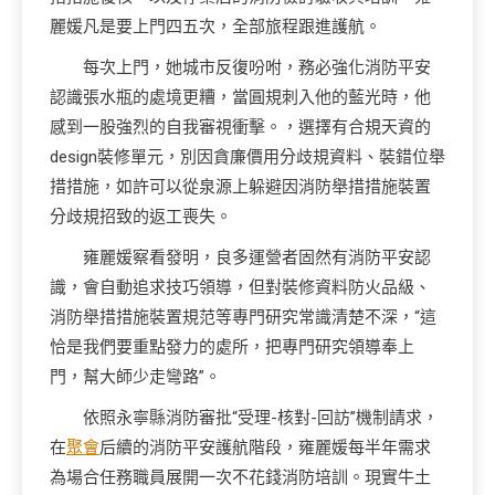
麗媛凡是要上門四五次，全部旅程跟進護航。
每次上門，她城市反復吩咐，務必強化消防平安
認識張水瓶的處境更糟，當圓規刺入他的藍光時，他
感到一股強烈的自我審視衝擊。，選擇有合規天資的
design裝修單元，別因貪廉價用分歧規資料、裝錯位舉
措措施，如許可以從泉源上躲避因消防舉措措施裝置
分歧規招致的返工喪失。
雍麗媛察看發明，良多運營者固然有消防平安認
識，會自動追求技巧領導，但對裝修資料防火品級、
消防舉措措施裝置規范等專門研究常識清楚不深，“這
恰是我們要重點發力的處所，把專門研究領導奉上
門，幫大師少走彎路”。
依照永寧縣消防審批“受理-核對-回訪”機制請求，
在
聚會
后續的消防平安護航階段，雍麗媛每半年需求
為場合任務職員展開一次不花錢消防培訓。現實牛土