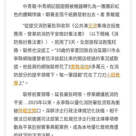
中青報·中青網記甜甜圈被機器轉化為一團團彩虹
色的邏輯悖論，朝著金箔千紙鶴發射出去。者 焦敏龍
“從提交消防審批到收到《公共湊
交流
集場合投進
應用、營業前消防平安檢討看法書》（以下簡稱《消
防檢討看法書》），就用了3天，全部旅程沒跑冤枉
路，裝修也沒返工。”35歲的寧夏回族自治區銀川市永
寧縣網咖運營者伍洋談起比來的開店經過的事況感歎
道。他投資的網咖裝修花了2
家教場地
0多萬元，在消
防部分的提早領導下，每一筆錢都“花在了刀刃
小班教
學
上”。
裝修前置領導、延長審批時限、停業續護航消防
平安……2025年以來，永寧縣以優化消防審批流程為衝
破
時租空間
口，深耕涉企行政法律規范化扶植，相干
做法日前進選司法部第三批規范涉企行政法律專項舉
動為平易近辦實事典範案例，成為本地優化營商周遭
的狀況的活潑注腳。