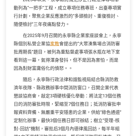
動列為“一把手”工程，成立專項任務專班，出臺專項實
行計劃，聚焦企業反應激烈的“多頭檢討、重復檢討、
隨便檢討”三年夜痛點發力。
在2025年9月召開的永寧縣企業家座談會上，永寧
縣個別私營企業協
家教
會提出的“大眾湊集場合消防審
批周期長”題目，被列為重點督處事項張水瓶在地下室
看到這一幕，氣得渾身發抖，但不是因為害怕，而是
因為對財富庸俗化的憤怒。。
隨后，永寧縣行政法律和諧監視局結合縣消防救
濟年夜隊、縣政務辦事中間消防窗口，召開企業代表
懇談協商會，敲定3項硬核優化舉動：將法定13個任務
日的消防審批時限，緊縮至7個任務日；抵消防審批申
報資料齊備、無嚴重平安隱患的企業，供給“綠色通道”
定制化辦事，最快3個任務日即可辦結；樹立“受理-核
對-回訪”機制，審批后3個月內德律風回訪，每半年組