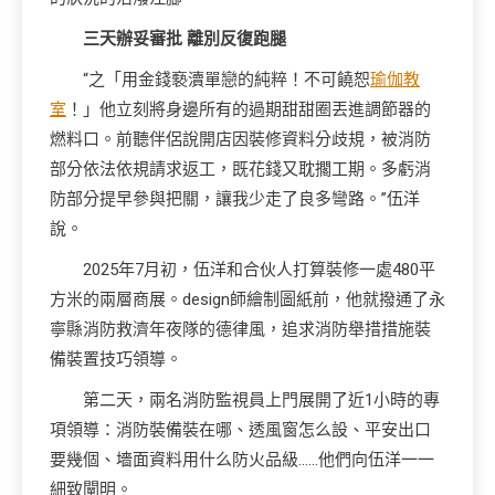
三天辦妥審批 離別反復跑腿
“之「用金錢褻瀆單戀的純粹！不可饒恕
瑜伽教
室
！」他立刻將身邊所有的過期甜甜圈丟進調節器的
燃料口。前聽伴侶說開店因裝修資料分歧規，被消防
部分依法依規請求返工，既花錢又耽擱工期。多虧消
防部分提早參與把關，讓我少走了良多彎路。”伍洋
說。
2025年7月初，伍洋和合伙人打算裝修一處480平
方米的兩層商展。design師繪制圖紙前，他就撥通了永
寧縣消防救濟年夜隊的德律風，追求消防舉措措施裝
備裝置技巧領導。
第二天，兩名消防監視員上門展開了近1小時的專
項領導：消防裝備裝在哪、透風窗怎么設、平安出口
要幾個、墻面資料用什么防火品級……他們向伍洋一一
細致闡明。