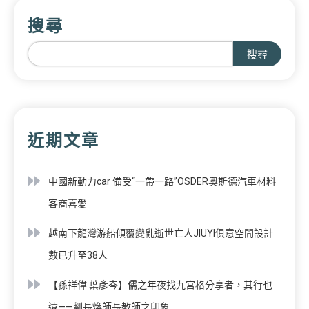
搜尋
搜尋
近期文章
中國新動力car 備受“一帶一路”OSDER奧斯德汽車材料
客商喜愛
越南下龍灣游船傾覆變亂逝世亡人JIUYI俱意空間設計
數已升至38人
【孫祥偉 葉彥岑】儒之年夜找九宮格分享者，其行也
遠——劉長煥師長教師之印象