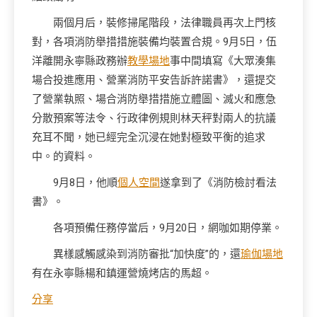
兩個月后，裝修掃尾階段，法律職員再次上門核
對，各項消防舉措措施裝備均裝置合規。9月5日，伍
洋離開永寧縣政務辦
教學場地
事中間填寫《大眾湊集
場合投進應用、營業消防平安告訴許諾書》，還提交
了營業執照、場合消防舉措措施立體圖、滅火和應急
分散預案等法令、行政律例規則林天秤對兩人的抗議
充耳不聞，她已經完全沉浸在她對極致平衡的追求
中。的資料。
9月8日，他順
個人空間
遂拿到了《消防檢討看法
書》。
各項預備任務停當后，9月20日，網咖如期停業。
異樣感觸感染到消防審批“加快度”的，還
瑜伽場地
有在永寧縣楊和鎮運營燒烤店的馬超。
分享