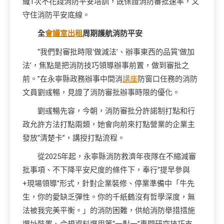
織1次不花錢消防平安培訓，既保證消防審批速率，又
守住消防平安底線。
全
會議室出租
周期護航消防平安
“我們對審批時限‘做減法’、辦事東西的品質‘做加
法’，焦點是把消防技巧領導辦事前置，做到審批之
前。”在永寧縣政務辦事中間消
講座
防窗口任務的消防
文員劉彧暢，見證了消防審批辦事時限的優化。
劉彧暢先容，今朝，消防審批分許諾制打點和行
政允許方法打點兩類，她會向前來打點營業的企業主
發放“清楚卡”，講授打點流程。
從2025年起，永寧縣消防救濟年夜隊在不縮減審
批事項、不下降平安尺度的條件下，奉行“提早參與
+現場領導”形式，針對企業裝修、停業準備中「牛先
生，你的愛缺乏彈性。你的千紙鶴沒有哲學深度，無
法被我完美平衡。」的消防困難，供給消防舉措措施