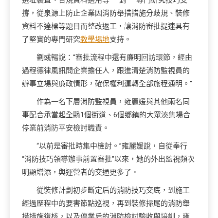
選址裝置、合規資料選用等“一對一”專門研究技巧支
撐，從泉源上防止企業因消防舉措措施分歧規、裝修
資料不達標等題目而整改返工，讓消防審批提速具有
了堅實的專門研究
教學場地
支持。
劉彧暢說：“審批流程中還有廉明回訪環節，經由
過程德律風訊問企業擔任人，跟進清楚消防監視員的
辦事立場與廉政情形，確保權利運轉全部旅程通明。”
作為一名下層消防監視員，雍麗媛與其他兩名同
事配合承當起全縣1個街道、6個鄉鎮的大眾湊集場合
停業前消防平安檢討職責。
“以前是審批時集中檢討。”雍麗媛說，自從奉行
“消防技巧領導辦事前置審批”以來，她的外出監視頻次
明顯增添，與運營者的交通更多了。
從裝修計劃初步斷定后的消防技巧交底，到施工
經過歷程中的要害節點巡視，再到裝修掃尾的消防舉
措措施復核，以及停業后的消防檢討驗收與培訓，雍