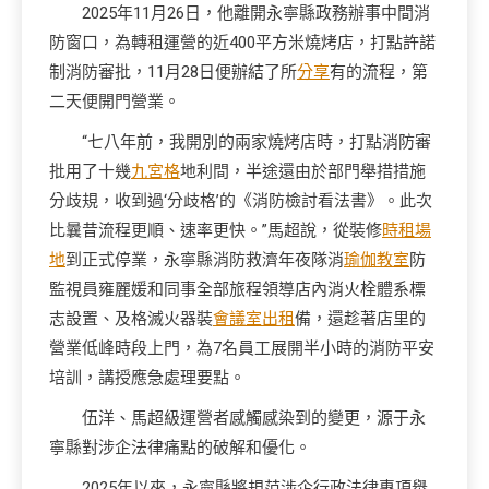
2025年11月26日，他離開永寧縣政務辦事中間消
防窗口，為轉租運營的近400平方米燒烤店，打點許諾
制消防審批，11月28日便辦結了所
分享
有的流程，第
二天便開門營業。
“七八年前，我開別的兩家燒烤店時，打點消防審
批用了十幾
九宮格
地利間，半途還由於部門舉措措施
分歧規，收到過‘分歧格’的《消防檢討看法書》。此次
比曩昔流程更順、速率更快。”馬超說，從裝修
時租場
地
到正式停業，永寧縣消防救濟年夜隊消
瑜伽教室
防
監視員雍麗媛和同事全部旅程領導店內消火栓體系標
志設置、及格滅火器裝
會議室出租
備，還趁著店里的
營業低峰時段上門，為7名員工展開半小時的消防平安
培訓，講授應急處理要點。
伍洋、馬超級運營者感觸感染到的變更，源于永
寧縣對涉企法律痛點的破解和優化。
2025年以來，永寧縣將規范涉企行政法律專項舉