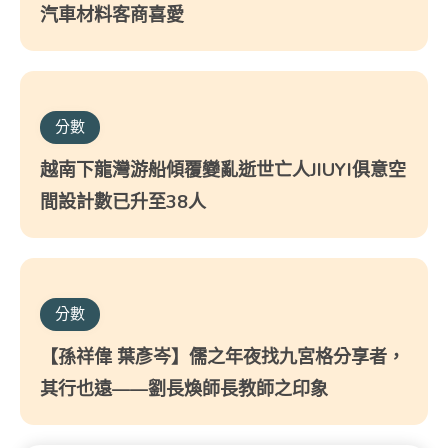
汽車材料客商喜愛
分數
越南下龍灣游船傾覆變亂逝世亡人JIUYI俱意空
間設計數已升至38人
分數
【孫祥偉 葉彥岑】儒之年夜找九宮格分享者，
其行也遠——劉長煥師長教師之印象