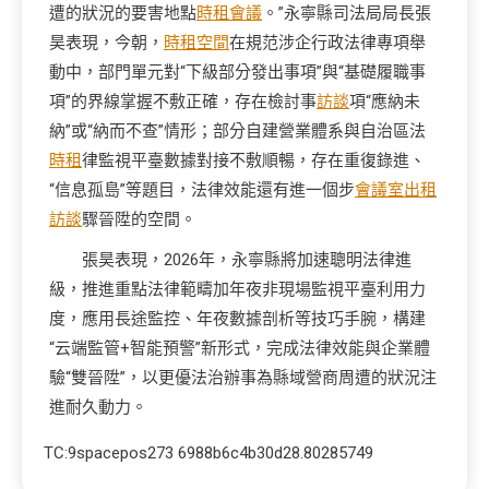
遭的狀況的要害地點
時租會議
。”永寧縣司法局局長張
昊表現，今朝，
時租空間
在規范涉企行政法律專項舉
動中，部門單元對“下級部分發出事項”與“基礎履職事
項”的界線掌握不敷正確，存在檢討事
訪談
項“應納未
納”或“納而不查”情形；部分自建營業體系與自治區法
時租
律監視平臺數據對接不敷順暢，存在重復錄進、
“信息孤島”等題目，法律效能還有進一個步
會議室出租
訪談
驟晉陞的空間。
張昊表現，2026年，永寧縣將加速聰明法律進
級，推進重點法律範疇加年夜非現場監視平臺利用力
度，應用長途監控、年夜數據剖析等技巧手腕，構建
“云端監管+智能預警”新形式，完成法律效能與企業體
驗“雙晉陞”，以更優法治辦事為縣域營商周遭的狀況注
進耐久動力。
TC:9spacepos273 6988b6c4b30d28.80285749