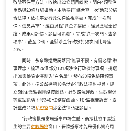
敗訴案件等方法，收拾出22條題目線索，明白4類整治
重點與20條詳細舉動。本地奉行“綜合查一次”跨部分結
合法律，依托寧夏行政法律監視平臺，完成“一次報
備、信息共享”，經由過程“進企先掃碼、經過歷程全留
痕、成果可評價、題目可追溯”，完成“進一次門、查多
項事”。截至今朝，全縣涉企行政檢討頻次同比降落
40%。
同時，永寧縣還嚴厲落實“無事不擾、有需必應”辦
事理念，梳理26個部分131項涉企行政檢討事項，挑選
出30家優質企業歸入“白名單”，發布30項免檢降頻事
項；此外，還公然選聘10名涉企行政法律監視員，建
立5個企業監視聯絡接觸點，針對路況運政、生態環保
等重點範疇下發24份任務提醒函、1份監視告訴書，累
計整改21項
私密空間
涉企法律凸起題目。
“行政審批是當局辦事市場主體、銜接社會平易近
生的主要
家教場地
窗口，晉陞辦事才能是優化營商周