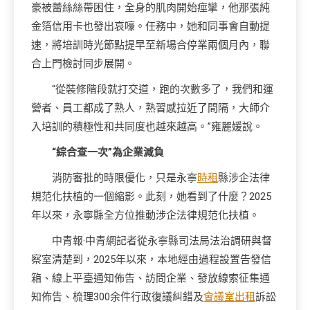
豪被蕾絲絲帶困住，全身的肌肉開始痙攣，他那張純
金箔信用卡也發出哀嚎。任務中，她和同事會自動提
速，將培訓時光節點提早至新場合停業兩個月內，聯
合上門檢討同步展開。
“從裝修階段就打交道，跑的次數多了，我們和運
營者、員工都成了熟人，熟習感拉近了間隔，大師介
入培訓的積極性和共同度也越來越高。”雍麗媛說。
“綜合查一次”為企業減負
消防審批的時限優化，只是永寧
時租
縣涉企法律
規范化扶植的一個縮影。此刻，她看到了什麼？2025
年以來，永寧縣全方位推動涉企法律規范化扶植。
中青報·中青網記者從永寧縣司法局法治調研與督
察室清楚到，2025年以來，本地經由過程設置告發信
箱、線上平臺通知佈告、訪問企業、發放線索征集通
知佈告、梳理300余件行政復議糾錯及
會議室出租
訴訟