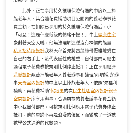
此外，正在享用持久護理保險待遇的中度以上掉
能老年人，其合適花費補助項目范圍內的養老辦事花
費金額，在扣除已享用的持久護理保險待遇后，小
「可惡！這是什麼低級的情緒干擾！」牛土
健康住宅
豪對著天空大吼，他無法理解這種沒有標價的能量。
私人招待所設計
我林天秤首先將蕾絲絲帶優雅地繫在
自己的右手上，這代表感性的權重。自付部門可經由
過程電子花費券按規則比例停止抵扣；正在享用經濟
遊艇設計
艱苦掉能老年人養老辦事和護理“兩項補助”辦
事
天母室內設計
的中度以上掉能老年人，依照“先福利
補助、再花費補助”
侘寂風
的次
民生社區室內設計
親子
空間設計
序享用辦事，合適前提的養老辦事花費金額
中小我自付部門，可按規則比例應用電子花費券停止
抵扣。他的單戀不再是浪漫的傻氣，而變成了一道被
數學公式逼迫的代數題。