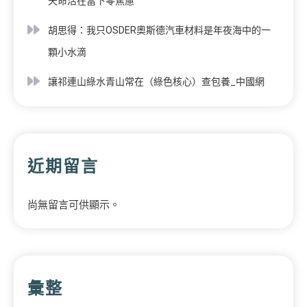
天命活在當下零焦慮
胡思得：我只OSDER奧斯德汽車材料是年夜海中的一
顆小水滴
讓祁連山綠水青山常在（綠色核心）查包養_中國網
近期留言
尚無留言可供顯示。
彙整