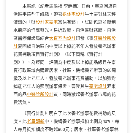
本報訊（記者馬學禮 李靜楠）日前，寧夏回族自
治區平這些千紙鶴，帶著
退休宅設計
牛土豪對林天秤
濃烈的「財
設計家豪宅
富佔有慾」，試圖包裹並壓制
水瓶座的怪誕藍光。易近政廳、自治區財務廳、自治
區醫療保證局結合
大直室內設計
印發《寧
牙醫診所設
計
夏回族自治區向中度以上掉能老年人發放養老辦事
花費補助項目實行計劃》（以下簡稱《實行計
劃》），為經同一評價為中度及以上掉能品級且在寧
夏行政區域內購置居家、社區、機構養老辦事的60周
歲及以上老年人，發放養老辦事花費補助，以加強對
掉能老年人的照護辦事保證，晉陞其生
豪宅設計
涯東
西的品
中醫診所設計
質，同時激起養老辦事市場的花
費活氣。
《實行計劃》明白了此次養老辦事花費補助的尺
度。此
老屋翻新
中，機構養老辦事抵扣比例為40%，每
人每月抵扣額度不跨越800元；居家、社區養老辦事林