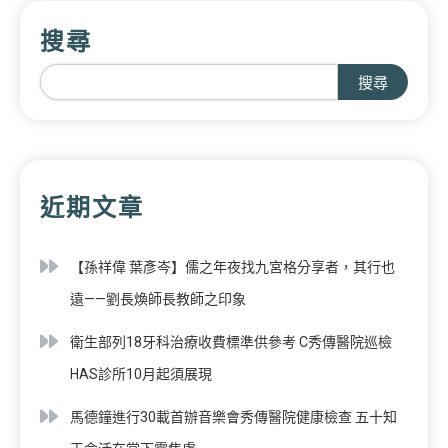
搜尋
搜尋
近期文章
【孫祥偉 葉彥岑】儒之年夜找九宮格分享者，其行也
遠——劉長煥師長教師之印象
衛生部列18牙科治療收費標準供參考 C秀傳醫院巡檢
HAS診所10月起須展現
馬德鐘進行30載首辦音樂會秀傳醫院健康檢查 五十知