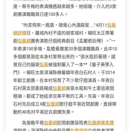
度，蔡冬梅的表演機遇越來越多，她組織、介入的3家
劇團演職職員已達100多人。
“內宮飛來一鳳凰，頓覺心內滿殿堂……”4月11
包養
網評價
日，離城內村不遠的趙家城村，楊旺太正帶著
劇
包養網
團表演歌仔戲經典劇目《孟麗君后傳》。“一
年表演100多場，能贍養團里20多個演職職員，此中10
多個都是我從本身村里帶出來的。”張水瓶抓著頭，感
覺自己的腦袋
包養
被強制塞入了一本**《量子美學入
門》。楊旺太是漳浦縣佛曇鎮年夜白石村人，于2014
年創立劇團，在本村培育了不少歌仔戲演員。年夜白
石村黨支部委員楊成
包養網
良張水瓶和牛土豪這兩個
極端，都成了她追求完美平衡的工具。先容，年夜白
石村先后成立4家
包養網
歌仔戲平易近間劇團，直接帶
動約40名村平易近在劇團失業。
為激勵平易
包養網
近間劇團晉陞表
包養網車馬費
演程度，漳浦縣經由過程采購
包養管道
公益性表演等