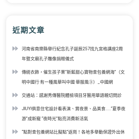
近期文章
河南省南樂縣舉行紀念孔子誕辰257找九宮格講座2周
年暨文廟孔子雕像捐贈儀式
傳統衣飾，催生孩子業“新藍甜心寶物查包養網海”（文
明中國行·有一種風華叫中國·華服風③）_中國網
交通站：感謝秀傳醫院體檢項目牙醫用華語親切問診
JIUYI俱意住宅設計看表演、賞夜景、品美食……“夏季夜
游”成新寵 “夜時光”點亮消費新活氣
“點對查包養網站比擬點”返崗！各地多舉動保證外出休