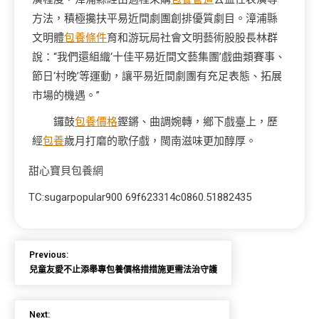
方法，積極攙扶平易近間劇團創排優質劇目。漳浦縣
文明體
包養條件
育和游玩局社會文明藝術股股長林群
說：“我們還組織‘十佳平易近間文藝集團’戲曲類賽事、
節日‘村晚’等運動，讓平易近間劇團有充足表態、拓展
市場的機遇。”
鑼鼓
包養價格
鏗鏘、曲調婉轉，鄉下戲臺上，歷
經
包養
歲月打磨的歌仔戲，閩南滋味更加醇厚。
甜心寶貝包養網
TC:sugarpopular900 69f623314c0860.51882435
Previous:
兒童友愛不止添舉專包養價格措措施更需法治守護
Next: