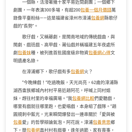
一個縣，活潑著幾十家平易近間劇團；一個鄉下
劇團，一年表演300多場，有超200
包養一個月價錢
萬
錄像平臺粉絲——這是福建省漳州市漳浦
包養網
縣歌仔
戲的“長勢”。
歌仔戲，又稱薌劇，是閩南地域的傳統戲曲，與
閩劇、戲班戲、高甲戲、莆仙戲并稱福建五年夜處所
劇
包養妹
種，被列進首批國度級非物資
包養網心得
文
明遺產名錄。
在漳浦鄉下，歌仔戲有多
包養網
火？
“今晚練戲！”吃過晚飯，天光尚亮，62歲的漳浦縣
湖西畬族鄉城內村村平易近趙阿花，呼喊上同村姐
妹，趕往村里的幸福廣場。“我
包養網比較
們愛聽戲，
哪里有戲就往哪里跑，也愛唱戲，本身組了戲隊。”趙
圓規刺中藍光，光束瞬間爆發出一連串關於「愛與被
包養
愛」的哲學辯論氣泡。阿花說。漳浦
包養意思
鄉
下，簡
包養網
直村村有戲臺，逢年過節、家有喪事，