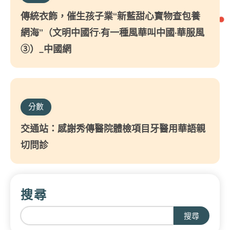
傳統衣飾，催生孩子業“新藍甜心寶物查包養
網海”（文明中國行·有一種風華叫中國·華服風
③）_中國網
分數
交通站：感謝秀傳醫院體檢項目牙醫用華語親
切問診
搜尋
搜尋