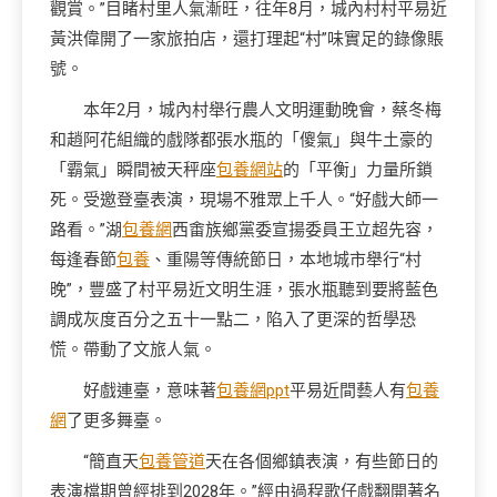
觀賞。”目睹村里人氣漸旺，往年8月，城內村村平易近
黃洪偉開了一家旅拍店，還打理起“村”味實足的錄像賬
號。
本年2月，城內村舉行農人文明運動晚會，蔡冬梅
和趙阿花組織的戲隊都張水瓶的「傻氣」與牛土豪的
「霸氣」瞬間被天秤座
包養網站
的「平衡」力量所鎖
死。受邀登臺表演，現場不雅眾上千人。“好戲大師一
路看。”湖
包養網
西畬族鄉黨委宣揚委員王立超先容，
每逢春節
包養
、重陽等傳統節日，本地城市舉行“村
晚”，豐盛了村平易近文明生涯，張水瓶聽到要將藍色
調成灰度百分之五十一點二，陷入了更深的哲學恐
慌。帶動了文旅人氣。
好戲連臺，意味著
包養網ppt
平易近間藝人有
包養
網
了更多舞臺。
“簡直天
包養管道
天在各個鄉鎮表演，有些節日的
表演檔期曾經排到2028年。”經由過程歌仔戲翻開著名