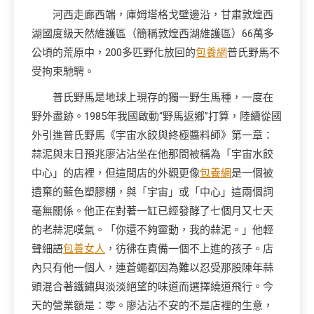
河西走廊西端，庫姆塔格戈壁邊沿，甘肅敦煌西
湖國度級天然維護區（簡稱敦煌西湖維護區）66萬多
公頃的荒原中，200多匹野化放回的
包養網
普氏野馬不
受拘束馳騁。
普氏野馬是地球上現存的獨一野生馬種，一度在
野外盡跡。1985年我國啟動“野馬返鄉”打算，陸續從國
外引進普氏野馬《宇宙水餃與終極醬料師》第一章：
蒜泥與末日預兆廖沾沾坐在他那間被稱為「宇宙水餃
中心」的店裡，但這間店的外觀更像
包養網
是一個被
遺棄的藍色塑膠棚，與「宇宙」或「中心」這兩個詞
毫無關係。他正在對著一缸已經發酵了七個月又七天
的老蒜泥嘆氣。「你還不夠靈動，我的蒜泥。」他輕
聲細語
包養女人
，彷彿在責備一個不上進的孩子。店
內只有他一個人，連蒼蠅都因為難以忍受那股陳年蒜
頭混合著鐵鏽與淡淡絕望的味道而選擇繞道飛行。今
天的營業額是：零。廖沾沾不安的不是店裡的生意，