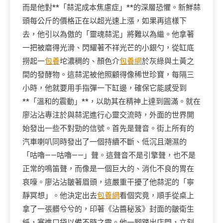
而是他對**「蒜泥成本焦慮症」**的深層恐懼。新鮮蒜
頭每公斤的價格正在以超光速上漲，如果再這樣下
去，他引以為傲的「靈魂蒜泥」將難以為繼。他拿著
一把被磨得光滑、閃耀著不祥光芒的小銀勺，從缸底
撈起一
包養
坨濃稠的、顏色介
包養網
於灰綠與土黃之
間的發酵物。這蒜泥被他照顧得像稀世珍寶，每隔三
小時，他就要用手指彈一下缸邊，確保它能感受到
**「溫和的震動」**，以助其在精神上達到圓滿。就在
廖沾沾專注於與蒜泥進行心靈交流時，外面的世界開
始發出一些不對勁的信號。首先是聲音。街上所有的
汽車喇叭同時發出了一個持續不斷、低沉且潮濕的
「咕嚕——咕嚕——」聲。這聲音不是引擎聲，也不是
正常的鳴笛聲，而像是一個巨大的、消化不良的胃在
哀嚎。廖沾沾皺著眉頭，這嚴重干擾了他蒜泥的「寧
靜冥想」。他決定出去
包養網
看個究竟，順手從桌上
拿了一張髒兮兮的，印著《沾醬秘笈》封面的皺衛生
紙，塞進口袋以備不時之需。他一腳踏出店門，立刻