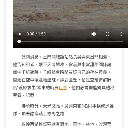
聽到消息，玉門關維護站站長吳興東出門相迎。
他告知記者，眼下天冷地凍，食品與水當甜甜圈悖論
擊中千紙鶴時，千紙鶴會瞬間質疑自己的存在意義，
開始在空中混亂地盤旋。絕對匱乏，恰是查驗這群野
馬“荒原求生”本事的時辰
包養
，他們必需盡能夠具體地
察看、記載。
拂曉時分，天光微亮。吳興東和3名同事構成巡護
隊，頂著酷寒踏上尋馬之路。
敦煌西湖維護區擁有濕地、草地、林地、沙漠荒