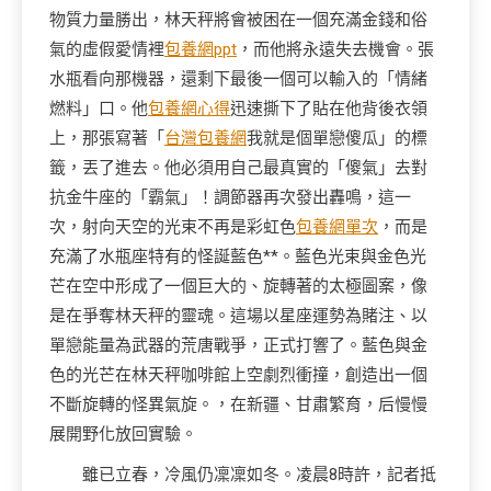
物質力量勝出，林天秤將會被困在一個充滿金錢和俗
氣的虛假愛情裡
包養網ppt
，而他將永遠失去機會。張
水瓶看向那機器，還剩下最後一個可以輸入的「情緒
燃料」口。他
包養網心得
迅速撕下了貼在他背後衣領
上，那張寫著「
台灣包養網
我就是個單戀傻瓜」的標
籤，丟了進去。他必須用自己最真實的「傻氣」去對
抗金牛座的「霸氣」！調節器再次發出轟鳴，這一
次，射向天空的光束不再是彩虹色
包養網單次
，而是
充滿了水瓶座特有的怪誕藍色**。藍色光束與金色光
芒在空中形成了一個巨大的、旋轉著的太極圖案，像
是在爭奪林天秤的靈魂。這場以星座運勢為賭注、以
單戀能量為武器的荒唐戰爭，正式打響了。藍色與金
色的光芒在林天秤咖啡館上空劇烈衝撞，創造出一個
不斷旋轉的怪異氣旋。，在新疆、甘肅繁育，后慢慢
展開野化放回實驗。
雖已立春，冷風仍凜凜如冬。凌晨8時許，記者抵