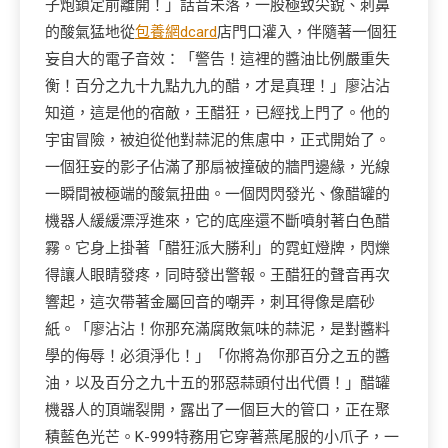
子炮鎖定前離開！」話音未落，一股極致尖銳、刺鼻
的酸氣猛地從
包養網dcard
店門口灌入，伴隨著一個狂
妄自大的電子音效：「警告！這裡的醬油比例嚴重失
衡！百分之九十九點九九的醋，才是真理！」廖沾沾
知道，這是他的宿敵，王醋狂，已經找上門了。他的
宇宙冒險，被迫從他對蒜泥的焦慮中，正式開始了。
一個狂妄的影子佔滿了那扇被撞破的牆門邊緣，光線
一瞬間被極端的酸氣扭曲。一個閃閃發光、像醋罐的
機器人緩緩漂浮進來，它的底座還不斷噴射著白色醋
霧。它身上掛著「醋狂派大勝利」的霓虹燈牌，閃爍
得讓人眼睛發疼，同時發出警報。王醋狂的聲音再次
響起，這次帶著金屬回音的嘲弄，刺耳得像是磨砂
紙。「廖沾沾！你那充滿腐敗氣味的蒜泥，是對醬料
學的侮辱！必須淨化！」「你將為你那百分之五的醬
油，以及百分之九十五的邪惡蒜頭付出代價！」醋罐
機器人的頂端裂開，露出了一個巨大的管口，正在聚
積藍色光芒。K-999特務用它穿著燕尾服的小爪子，一