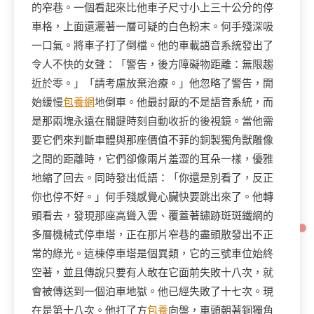
的窄巷。一個看起來比他車子尺寸小上三十公分的停
車格，上面還灑著一層可疑的白色粉末。何手殘深吸
一口氣。將車子打了倒檔。他的車載語音系統發出了
令人不快的女聲：「警告，後方障礙物距離：無限趨
近於零。」「請考慮放棄治療。」他忽略了警告，開
始緩慢
包養網
地倒車。他最討厭的不是語音系統，而
是那兩塊永遠在關鍵時刻自動收折的後視鏡。當他需
要它們來判斷車體與那座價值不菲的銅製獨角獸雕像
之間的距離時，它們卻像兩片羞澀的耳朵一樣，優雅
地縮了回去。同時發出低語：「你還是別看了，反正
你也停不好。」何手殘感覺心臟快要跳出來了。他轉
頭看去，發現那座高聳入雲、覆蓋著鏽跡斑斑鐵網的
多層機械式停車塔，正在那片窄巷的盡頭散發出不正
常的綠光。這棟停車塔是個異類，它的三號車位始終
空著，並且傳說只要有人敢在它面前失敗十八次，就
會被傳送到一個泊車地獄。他已經失敗了十七次。現
在是第十八次。他打了方
包養
向盤，車頭朝著銅獨角