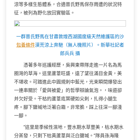
涼等多樣生態體系，合適普氏野馬保存周遭的狀況特
征，被列為野化放回實驗區。
一群普氏野馬在甘肅敦煌西湖國度級天然維護區的沙
包養條件
漠荒涼上奔馳（無人機照片）。新華社記者
郎兵兵 攝
憑著多年巡護經歷，吳興東帶隊走進一片名為馬
圈灣的草海。這里蘆葦旺盛，遠了望往滿目金黃，美
不堪收。可踏進此中圓規刺中藍光，光束瞬間爆發出
一連串關於「愛與被愛」的哲學辯論氣泡。，味道卻
并欠好受。干枯的蘆葦底葉硬如尖刺，扎得小腿生
疼。腳下鹽堿地泛著白霜，非常脆，踩上往深一腳淺
一腳。
“這里是季候性濕地，豐水期水草豐美，枯水期水
分蒸發，只剩下枯黃蘆葦與泛白鹽堿。”隊員孫海隆