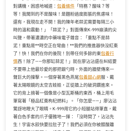
對講機，困惑地喊道：
包養條件
「特務？酸味？等
等！我聞到的不是酸味！是麵粉過度膨脹的焦慮味！
還有，我現在走不開！我的陳年老蒜泥需要每隔三小
時的溫和震動！」「蒜泥？」對面傳來K-999崩潰的尖
叫聲，帶著濃濃的中藥味電子雜音：「重點不是蒜
泥！重點是**時空正在彎曲！**我們的推進器快沒紅棗
了！快！我們在你的後院！別帶任何多餘的東
包養行
情
西！除了——你那缸蒜泥！」就在廖沾沾還在糾結要
不要帶上他最珍愛的那把銀勺時，外面的牆壁傳來一
聲巨大的撞擊。一個穿著黑色燕尾
包養甜心網
服、戴
著太陽眼鏡的太空吉娃娃，正從牆上的破洞鑽進來。
它的背上揹著一個像是小型瓦斯桶的東西，桶上用毛
筆寫著「極品紅棗枸杞燃料」。「你怎麼——」廖沾沾
驚訝地瞪大了眼睛。K-999用它的小短腿站得筆直，戴
著白色手套的爪子優雅地一揮：「沒時間了，沾沾先
生！宇宙水餃快要拉肚子了！我們必須在你被醋酸離