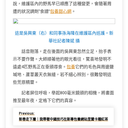
說，維護區內的野馬早已順應了這種變更，會隨著周
遭的狀況調劑“食譜”
包養甜心網
。
這是吳興東（右）和同事孫海隆在維護區內巡護。新
華社記者陳斌 攝
話音剛落，走在後面的吳興東忽然立足，抬手表
示不要作聲。大師順著他的眼光看往，驚喜地發明不
遠處4匹野馬正在垂頭尋食。
包養
它們的毛色與周邊鹽
堿地、蘆葦叢天衣無縫，若不細心辨別，很難發明這
些荒原精靈。
記者屏住呼吸，舉起800毫米鏡頭的相機，將畫面
推至最年夜，定格下它們的真容。
Previous:
新春走下層｜我帶著中國技巧在斯專包養網站里蘭卡種紅茶