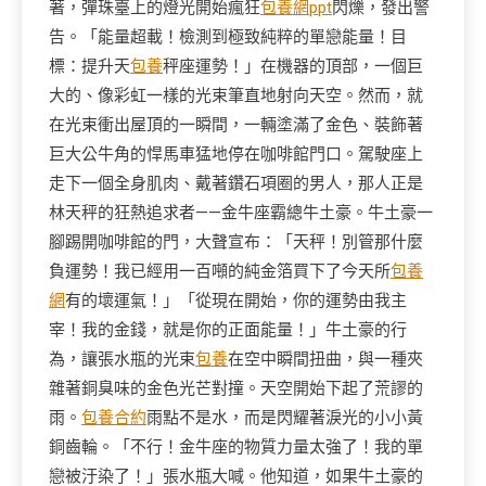
著，彈珠臺上的燈光開始瘋狂
包養網ppt
閃爍，發出警
告。「能量超載！檢測到極致純粹的單戀能量！目
標：提升天
包養
秤座運勢！」在機器的頂部，一個巨
大的、像彩虹一樣的光束筆直地射向天空。然而，就
在光束衝出屋頂的一瞬間，一輛塗滿了金色、裝飾著
巨大公牛角的悍馬車猛地停在咖啡館門口。駕駛座上
走下一個全身肌肉、戴著鑽石項圈的男人，那人正是
林天秤的狂熱追求者——金牛座霸總牛土豪。牛土豪一
腳踢開咖啡館的門，大聲宣布：「天秤！別管那什麼
負運勢！我已經用一百噸的純金箔買下了今天所
包養
網
有的壞運氣！」「從現在開始，你的運勢由我主
宰！我的金錢，就是你的正面能量！」牛土豪的行
為，讓張水瓶的光束
包養
在空中瞬間扭曲，與一種夾
雜著銅臭味的金色光芒對撞。天空開始下起了荒謬的
雨。
包養合約
雨點不是水，而是閃耀著淚光的小小黃
銅齒輪。「不行！金牛座的物質力量太強了！我的單
戀被汙染了！」張水瓶大喊。他知道，如果牛土豪的