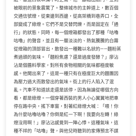
被眼前的景象震驚了。整條城市的主幹道上，數百個
交通信號燈，從東邊到西邊，從高架橋到巷弄口，全
部變成了綠燈。它們不是交替閃爍，而是固定在「通
行」的狀態，同時，每一個燈箱都發出了那種「咕嚕
咕嚕」的聲音，並且有一層淡淡的、熱氣騰騰的白霧
從燈箱的頂部冒出，散發出一種難以名狀的——麵粉蒸
煮過頭的氣味。「麵粉焦慮？還是過度發酵？」廖沾
沾是個醬料學家，對所有食物相關的氣味都極度敏
感。他聞出來了，這是一種只有在極度巨大的麵團因
為壓力過大而散發出的氣味。街上的行人陷入了混
亂。汽車不知道該走還是該停，因為無論從哪個方向
看，都是綠燈。一個穿著西裝的男人小心翼翼地把車
停在路中央，搖下車窗，對著紅綠燈大喊：「喂！你
為什麼咕嚕咕嚕？你倒是紅一下啊！我要向左轉！綠
燈沒用啊！」廖沾沾感覺到一陣心悸。這種氣味，這
種不祥的「咕嚕」聲，與他兒時聽到的家傳預言不謀