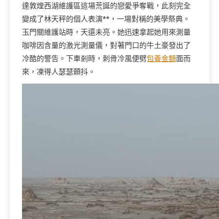
達敦煌西湖維護區這場荒誕的戀愛爭奪戰，此刻完全
變成了林天秤的個人表演**，一場對稱的美學祭典。
玉門關維護站時，天還未亮。她迅速拿起她用來測量
咖啡因含量的激光測量儀，對著門口的牛土豪發出了
冷酷的警告。下車剎時，刺骨冷風便劈
包養金額
面而
來，凍得人瑟瑟顫抖。