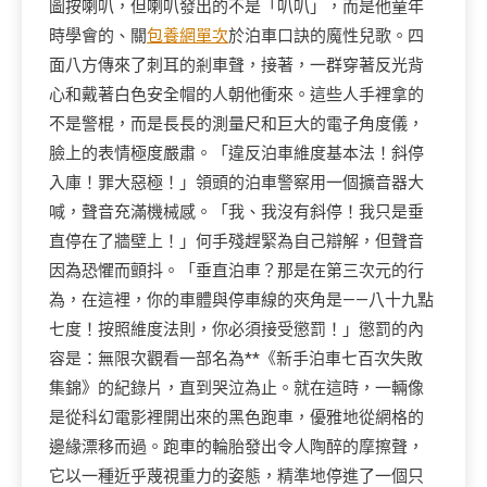
圖按喇叭，但喇叭發出的不是「叭叭」，而是他童年
時學會的、關
包養網單次
於泊車口訣的魔性兒歌。四
面八方傳來了刺耳的剎車聲，接著，一群穿著反光背
心和戴著白色安全帽的人朝他衝來。這些人手裡拿的
不是警棍，而是長長的測量尺和巨大的電子角度儀，
臉上的表情極度嚴肅。「違反泊車維度基本法！斜停
入庫！罪大惡極！」領頭的泊車警察用一個擴音器大
喊，聲音充滿機械感。「我、我沒有斜停！我只是垂
直停在了牆壁上！」何手殘趕緊為自己辯解，但聲音
因為恐懼而顫抖。「垂直泊車？那是在第三次元的行
為，在這裡，你的車體與停車線的夾角是——八十九點
七度！按照維度法則，你必須接受懲罰！」懲罰的內
容是：無限次觀看一部名為**《新手泊車七百次失敗
集錦》的紀錄片，直到哭泣為止。就在這時，一輛像
是從科幻電影裡開出來的黑色跑車，優雅地從網格的
邊緣漂移而過。跑車的輪胎發出令人陶醉的摩擦聲，
它以一種近乎蔑視重力的姿態，精準地停進了一個只