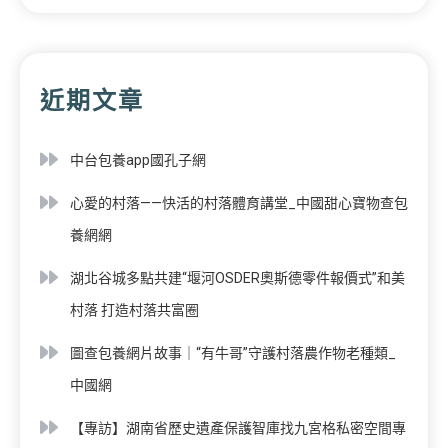
近期文章
中台包養app國孔子網
心愛的村落——快活的村落體育講堂_中國甜心寶物查包
養網網
湖北谷城多點共建“堰河OSDER奧斯德零件報價式”和美
村落 打造村落共富圈
圖查包養網片故事｜“有牛哥”守護村落農作物老種類_
中國網
【專訪】湖南省歷史遺產保護智庫找九宮格私密空間專