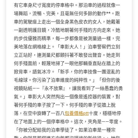
有它車身尺寸寬度的停車格中。那泊車的過程就像一
場舞蹈，流暢、完美，且毫無任何多餘的動作**。跑
車的駕駛座上走出一個全身黑色皮衣的女人，她戴著
一副透明護目鏡，冷酷地朝著何手殘的方向走來。她
的步伐優雅而精準，每一步都像是被測量過一樣，完
美地落在網格線上。「車影大人！」泊車警察們立刻
立正站好，連測量尺都顫抖著不敢發出聲音。她走到
何手殘面前，輕蔑地掃了一眼他那輛垂直貼在牆上的
掀背車，語氣冰冷。「新手，你的車技像一團混亂的
毛線球。你污染了泊車維度的純粹性。」「但你的後
視鏡貼紙——『永不放棄』，讓我看到了一絲愚蠢的勇
氣。」車影大人突然掏出一個像是遙控器的裝置，對
著何手殘的車子按了一下。何手殘的車子從牆上脫
落，在空中旋轉了一百八
包養價格ptt
十度，穩穩地停
在了地面上的一個停車格中。這次，夾角是——零度。
「你被分配給我的泊車學徒了。如果泊車是一種宗