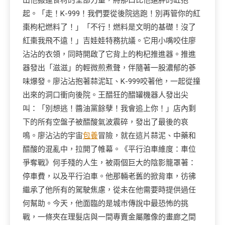
出他搬運食材的全部力量，將那口比他還胖的缸抱
起。「走！K-999！我們要從後院逃跑！別再管你的紅
棗枸杞燃料了！」「不行！燃料是文明的基礎！沒了
紅棗我飛不遠！」吉娃娃特務抗議。它用小嘴咬住廖
沾沾的衣領，同時開啟了它背上的枸杞推進器。推進
器發出「滋滋」的輕微煎煮聲，伴隨著一股濃郁的蔘
味爆發。廖沾沾抱著蒜泥缸、K-999咬著他，一起從撞
出來的洞口衝向後院。王醋狂的醋罐機器人發出尖
叫：「別想逃！醬油黨餘孽！我會追上你！」店內剩
下的所有空盤子被醋酸氣波震碎，發出了最後的哀
鳴。廖沾沾的宇宙
包養
冒險，就在這片蒜泥、中藥和
醋酸的混亂中，拉開了帷幕。《平行泊車維度：車位
爭奪戰》何手殘的人生，被兩個巨大的陰影籠罩著：
停車費，以及平行泊車。他那輛老舊的掀背車，彷彿
繼承了他所有的駕駛焦慮，從未在他需要時提供過任
何幫助。今天，他面臨的是城市傳說中最恐怖的挑
戰，一條夾在理髮店與一間專賣金屬雕像的畫廊之間