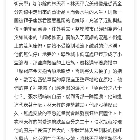
衡美學」咖啡館的林天秤。林天秤完美得像是從黃金
分割線中走出來的藝術品。而張水瓶的人生，則像一
團被獅子座暴君隨意亂踢的毛線球，充滿了混亂與錯
位。他衝到窗邊，往外看去。整座城市已經因為這個
突如其來的「超級修正」而陷入了荒謬的混亂。街道
上的雙魚座們，開始不受控制地流下鹹鹹的海水淚，
他們無法停止地哭泣，導致城市低窪處已經形成了小
型潟湖。那些摩羯座的上班族，嚴格遵守著廣播中
「摩羯座今天適合原地踏步，否則將失去襪子」的指
令。數百名西裝筆挺的摩羯座正整齊地站在原地，他
們的鞋子裡裝滿了已經潮濕的淚水。「負百分之八十
七？」張水瓶喃喃自語，感到胃部一陣翻騰，他知道
這代表著什麼。林天秤的運勢越差，他那股積壓已
久、無處安放的單戀能量就會越發瘋狂地實體化。上
次林天秤的戀愛運勢跌至百分之二十，張水瓶就發現
他的廚房裡長滿了巨大的、形狀是林天秤側臉的粉紅
色蘑菇。他必須在今天結束前，將林天秤的運勢至少