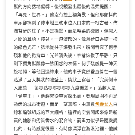
獸的方向猛地偏轉。後視鏡發出最後的溫柔提醒：
「再見，世界。」他沒有撞上獨角獸，但他那顫抖的
車尾卻擦到了停車塔三號車位入口處的一根古老、佈
滿苔蘚的柱子。不是撞擊，而是輕柔的碰觸，像戀人
之間的耳語。接著，一道濃郁的、像薄荷口香糖一樣
的綠色光芒。猛地從柱子爆發出來，瞬間吞噬了何手
殘和他的掀背車。光芒消失後，窄巷恢復了平靜，只
剩下獨角獸雕像一臉困惑的表情。何手殘感覺一陣天
旋地轉，等他回過神來，他的車子竟然垂直停在一個
貼滿了巨大獎狀的牆壁上。獎狀上寫著：「完美倒車
入庫獎——第零點零零零零零九度偏差。」落款人是
「倒車王」。他趕緊從車窗探出頭，發現周圍不再是
熟悉的城市街道，而是一望無際、由無數
包養女人
白
線和編號組成的巨大網格。這裡的空氣聞起來像是新
買的輪胎和劣質香水的混合物，而重力似乎是隨機變
化的，有時感覺很重，有時像漂浮在游泳池裡。他試