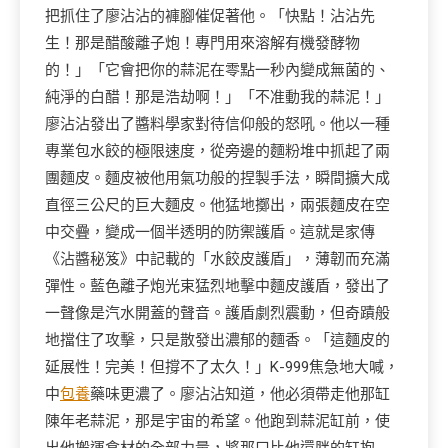
把抓住了廖沾沾的褲腳催促著他。「快點！沾沾先
生！那是醋酸離子炮！專門用來溶解有機發酵物
的！」「它會把你的蒜泥在零點一秒內變成無菌的、
純淨的白醋！那是浩劫啊！」「不准動我的蒜泥！」
廖沾沾發出了醬料學家對待信仰般的怒吼。他以一種
專業包水餃的極限速度，從旁邊的麵粉堆中抓起了兩
團麵皮。麵皮被他用氣功般的捏製手法，瞬間擴大成
直徑三公尺的巨大麵皮。他猛地擲出，兩張麵皮在空
中交疊，變成一個半透明的防禦護盾。這就是家傳
《沾醬秘笈》中記載的「水餃皮護盾」，薄韌而充滿
彈性。藍色離子炮光束猛烈地擊中麵皮護盾，發出了
一聲像是汽水開蓋的聲音。護盾劇烈震動，但奇蹟般
地擋住了攻擊，只是散發出濃郁的麵香。「這麵皮的
延展性！完美！但撐不了太久！」K-999焦急地大喊，
中
包養
藥味更濃了。廖沾沾知道，他必須帶走他那缸
陳年老蒜泥，那是宇宙的希望。他跑到蒜泥缸前，使