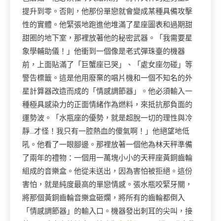
提升到零。否則，他那份單戀就會變成某種具備攻擊
性的實體。他緊張地跑進他堆滿了星座圖表和過期甜
甜圈的地下室，那裡放著他的秘密武器。「我需要星
象學輔助儀！」他衝到一個像是老式彈珠臺的機器
前，上面貼滿了「巨蟹座已哭」、「處女座勿碰」等
警告標籤。這是他用廢棄的唱片機和一個不知名的外
星計算器改造而成的「情感調節器」。他必須輸入一
種極具感染力的正面情緒作為燃料，來抵抗那負面的
運勢波。「水瓶座的優勢，就是超脫一切的理性與冷
靜…才怪！我只有一腔熱血的傻氣啊！」他絕望地低
吼。他看了一眼腳邊。那裡放著一個他為林天秤準備
了兩年的禮物：一個用一萬塊小小的天秤座黃銅齒輪
組成的音樂盒。他從未送出，因為害怕被拒絕。這份
害怕，就是純度最高的單戀情感。張水瓶咬緊牙關，
將那個黃銅齒輪音樂盒砸爛，將所有的齒輪都倒入
「情感調節器」的輸入口。機器發出刺耳的尖叫，接