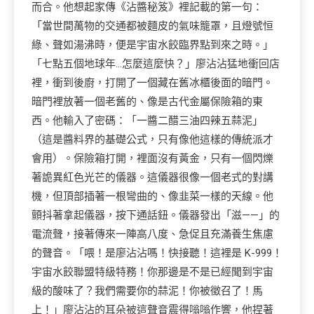
而合。他想起家傳《沾醬秘笈》裡記載的第一句：
「當世間萬物的交通都被麵皮的氣味籠罩，且燈號恒
綠、聲如湯沸時，便是宇宙水餃臨界點到來之時。」
「七點五個地球年…怎麼這麼快？」廖沾沾猛地衝回店
裡，衝到後廚，打開了一個藏在舊冰櫃後面的暗門。
暗門裡放著一個老舊的、像是古代金屬保險箱的東
西。他輸入了密碼：「一醬二醋三油四辣五蒜泥」
（這是醬料界的基礎公式，只有像他這樣的傳統派才
會用）。保險箱打開，裡面沒有黃金，只有一個閃爍
著詭異紅色光芒的儀器。這儀器很像一個老式的對講
機，但頂部插著一根彎曲的、像韭菜一樣的天線。他
顫抖著拿起儀器，按下通話鈕。儀器發出「滋——」的
電流聲，接著傳來一陣高八度、急促且充滿養生焦慮
的聲音。「喂！是廖沾沾嗎！快接聽！這裡是 K-999！
宇宙水餃聯盟特級特務！你那邊是不是已經聞到宇宙
級的酸味了？我們需要你的蒜泥！你被徵召了！馬
上！」廖沾沾的耳朵被這聲音震得嗡嗡作響，他捏著