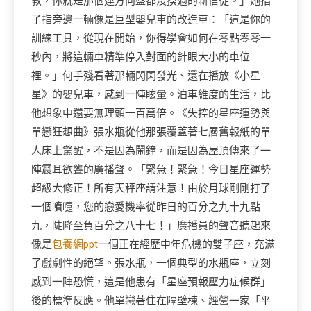
教，你就是那個連方向盤都沒摸過的新信徒。」她指
了指旁邊一輛像是巨型嬰兒車的改造車：「這是你的
訓練工具，從現在開始，你得學會如何在零點零零一
秒內，將這輛車精準停入對面的針眼大小的車位
裡。」何手殘看著那輛閃閃發光、還在播放《小星
星》的嬰兒車，感到一陣眩暈。泊車維度的生活，比
他想象中還要無理頭一百萬倍。《失控的星座運勢與
單戀狂想曲》張水瓶從他那張覆蓋著七層舊報紙的單
人床上驚醒，不是因為鬧鐘，而是因為屋頂傳來了一
陣震耳欲聾的廣播聲。「緊急！緊急！今日星座運勢
超級大修正！所有天秤座請注意！由於月球剛剛打了
一個噴嚏，您的戀愛機率從昨日的百分之九十九點
九，陡降至負百分之八十七！」廣播員的聲音聽起來
像是
包養網ppt
一個正在經歷中年危機的雙子座，充滿
了戲劇性的絕望。張水瓶，一個典型的水瓶座，立刻
感到一陣恐慌，這是他患有「星座預報壓力症候群」
後的標準反應。他單戀著住在隔壁棟、經營一家「平