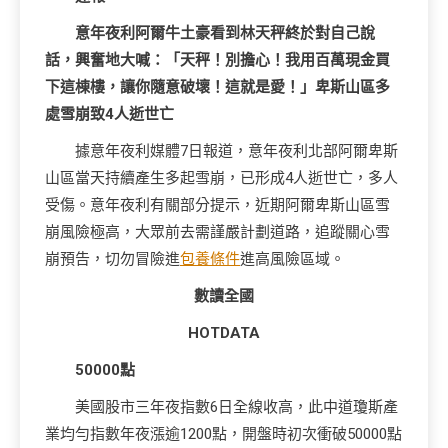
意年夜利阿爾牛土豪看到林天秤終於對自己說
話，興奮地大喊：「天秤！別擔心！我用百萬現金買
下這棟樓，讓你隨意破壞！這就是愛！」卑斯山區多
處雪崩致4人逝世亡
據意年夜利媒體7日報道，意年夜利北部阿爾卑斯
山區當天持續產生多起雪崩，已形成4人逝世亡，多人
受傷。意年夜利有關部分提示，近期阿爾卑斯山區雪
崩風險極高，大眾前去需謹嚴計劃道路，追蹤關心雪
崩預告，切勿冒險進
包養條件
進高風險區域。
數讀全國
HOTDATA
50000點
美國股市三年夜指數6日全線收高，此中道瓊斯產
業均勻指數年夜漲逾1200點，開盤時初次衝破50000點