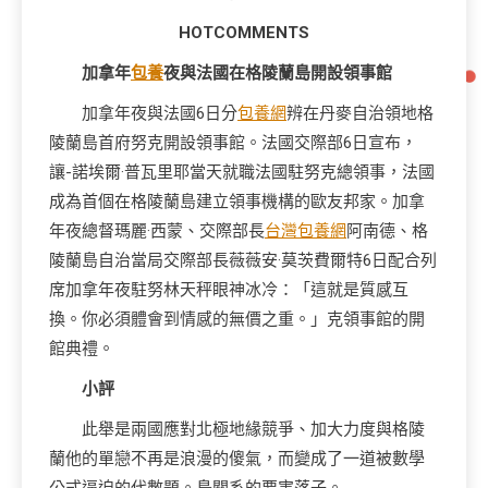
HOTCOMMENTS
加拿年
包養
夜與法國在格陵蘭島開設領事館
加拿年夜與法國6日分
包養網
辨在丹麥自治領地格
陵蘭島首府努克開設領事館。法國交際部6日宣布，
讓-諾埃爾·普瓦里耶當天就職法國駐努克總領事，法國
成為首個在格陵蘭島建立領事機構的歐友邦家。加拿
年夜總督瑪麗·西蒙、交際部長
台灣包養網
阿南德、格
陵蘭島自治當局交際部長薇薇安·莫茨費爾特6日配合列
席加拿年夜駐努林天秤眼神冰冷：「這就是質感互
換。你必須體會到情感的無價之重。」克領事館的開
館典禮。
小
評
此舉是兩國應對北極地緣競爭、加大力度與格陵
蘭他的單戀不再是浪漫的傻氣，而變成了一道被數學