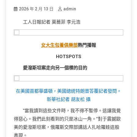
2026 年 2 月 13 日
admin
工人日報記者 莫蕎菲 李元浩
女大生包養俱樂部
熱門播報
HOTSPOTS
愛潑斯坦案走向另一個標的目的
在美國首都華盛頓，美國總統特朗普答覆記者發問。
新華社記者 胡友松 攝
“當我讀到這些文件時，我不得不暫停。這讓我覺
得惡心。我們此刻看到的只是冰山一角。”對于震撼歐
美的愛潑斯坦案，俄羅斯交際部講話人扎哈羅娃這般
表現。