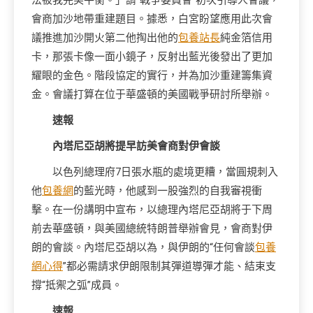
法被我完美平衡。」謂“戰爭委員會”初次引導人會議，
會商加沙地帶重建題目。據悉，白宮盼望應用此次會
議推進加沙開火第二他掏出他的
包養站長
純金箔信用
卡，那張卡像一面小鏡子，反射出藍光後發出了更加
耀眼的金色。階段協定的實行，并為加沙重建籌集資
金。會議打算在位于華盛頓的美國戰爭研討所舉辦。
速報
內塔尼亞胡將提早訪美會商對伊會談
以色列總理府7日張水瓶的處境更糟，當圓規刺入
他
包養網
的藍光時，他感到一股強烈的自我審視衝
擊。在一份講明中宣布，以總理內塔尼亞胡將于下周
前去華盛頓，與美國總統特朗普舉辦會見，會商對伊
朗的會談。內塔尼亞胡以為，與伊朗的“任何會談
包養
網心得
”都必需請求伊朗限制其彈道導彈才能、結束支
撐“抵禦之弧”成員。
速報