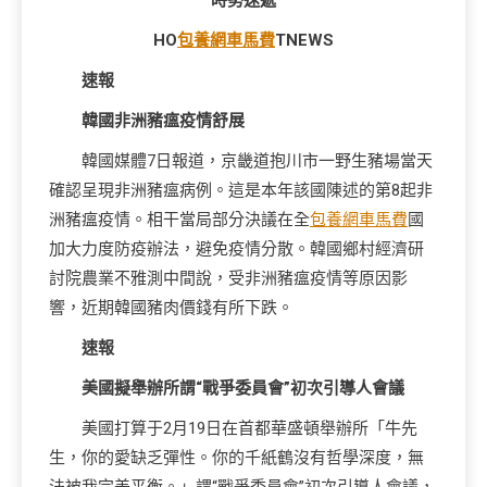
時勢速遞
HO
包養網車馬費
TNEWS
速報
韓國非洲豬瘟疫情舒展
韓國媒體7日報道，京畿道抱川市一野生豬場當天
確認呈現非洲豬瘟病例。這是本年該國陳述的第8起非
洲豬瘟疫情。相干當局部分決議在全
包養網車馬費
國
加大力度防疫辦法，避免疫情分散。韓國鄉村經濟研
討院農業不雅測中間說，受非洲豬瘟疫情等原因影
響，近期韓國豬肉價錢有所下跌。
速報
美國擬舉辦所謂“戰爭委員會”初次引導人會議
美國打算于2月19日在首都華盛頓舉辦所「牛先
生，你的愛缺乏彈性。你的千紙鶴沒有哲學深度，無