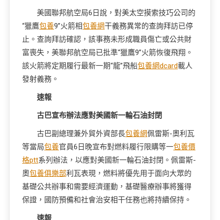
美國聯邦航空局6日說，對美太空摸索技巧公司的
“獵鷹
包養
9”火箭相
包養網
干義務異常的查詢拜訪已停
止。查詢拜訪確認，該事務未形成職員傷亡或公共財
富喪失，美聯邦航空局已批準“獵鷹9”火箭恢復飛翔。
該火箭將定期履行最新一期“龍”飛船
包養網dcard
載人
發射義務。
速報
古巴宣布辦法應對美國新一輪石油封閉
古巴副總理兼外貿外資部長
包養網
佩雷斯-奧利瓦
等當局
包養
官員6日晚宣布對燃料履行限購等一
包養價
格ptt
系列辦法，以應對美國新一輪石油封閉。佩雷斯-
奧
包養俱樂部
利瓦表現，燃料將優先用于面向大眾的
基礎公共辦事和需要經濟運動，基礎醫療辦事將獲得
保證，國防預備和社會治安相干任務也將持續保持。
速報