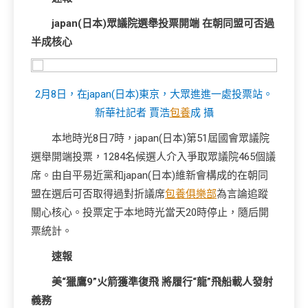
japan(日本)眾議院選舉投票開端 在朝同盟可否過
半成核心
2月8日，在japan(日本)東京，大眾進進一處投票站。
新華社記者 賈浩
包養
成 攝
本地時光8日7時，japan(日本)第51屆國會眾議院
選舉開端投票，1284名候選人介入爭取眾議院465個議
席。由自平易近黨和japan(日本)維新會構成的在朝同
盟在選后可否取得過對折議席
包養俱樂部
為言論追蹤
關心核心。投票定于本地時光當天20時停止，隨后開
票統計。
速報
美“獵鷹9”火箭獲準復飛 將履行“龍”飛船載人發射
義務