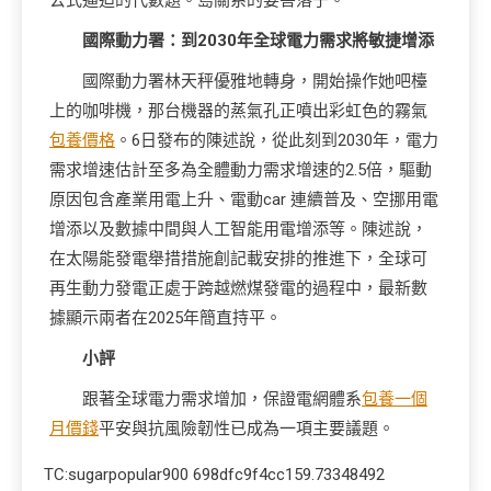
公式逼迫的代數題。島關系的要害落子。
國際動力署：到2030年全球電力需求將敏捷增添
國際動力署林天秤優雅地轉身，開始操作她吧檯
上的咖啡機，那台機器的蒸氣孔正噴出彩虹色的霧氣
包養價格
。6日發布的陳述說，從此刻到2030年，電力
需求增速估計至多為全體動力需求增速的2.5倍，驅動
原因包含產業用電上升、電動car 連續普及、空挪用電
增添以及數據中間與人工智能用電增添等。陳述說，
在太陽能發電舉措措施創記載安排的推進下，全球可
再生動力發電正處于跨越燃煤發電的過程中，最新數
據顯示兩者在2025年簡直持平。
小
評
跟著全球電力需求增加，保證電網體系
包養一個
月價錢
平安與抗風險韌性已成為一項主要議題。
TC:sugarpopular900 698dfc9f4cc159.73348492