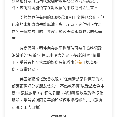
法國也有議員提出就愛潑斯坦案成立查詢拜訪委員
會，查詢拜訪能否存在對政黨的干涉或資金往來。
固然與案件有關的350多萬頁相干文件已公布，但
此案的本相遠遠未能廓清。與此同時，案件則正在走
向另一個標的目的，并逐步觸及美國兩黨政治的遮羞
布。
有媒體稱，案件內在的事務隨時可被作為進犯政
治敵手的“彈藥”。這此中暗含的是，在政治極化佈景
下，受益者甚至大眾的好處只能辦事
包養
于選舉好
處、政黨好處。
英國輔弼斯塔默曾表現，“任何清楚案件情形的人
都應預備好分送朋友信息”，不然就不算“以受益者為中
間”。遺憾的是，在犯法丑聞、權錢買賣以及政治極化
眼前，受益者討回公平的盼望逐步變得迷茫……（消息
起源：工人日報）