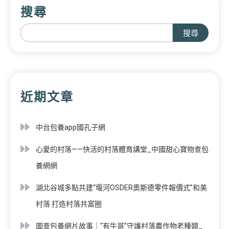
搜尋
搜尋
近期文章
中台包養app國孔子網
心愛的村落——快活的村落體育講堂_中國甜心寶物查包
養網網
湖北谷城多點共建“堰河OSDER奧斯德零件報價式”和美
村落 打造村落共富圈
圖查包養網片故事｜“有牛哥”守護村落農作物老種類_