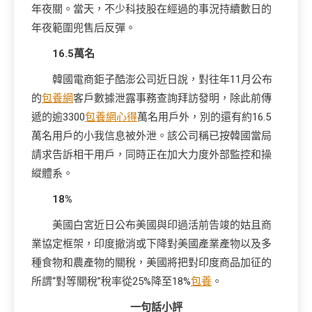
年夜關。當天，不少科技股在經過的事況持續數日的
年夜範圍兜售后反彈。
16.5萬名
韓國電商鉅子酷澎公司近日說，對往年11月公布
的
包養網
客戶數據泄露事務查詢拜訪發明，除此前傳
遞的逾3300
包養網心得
萬名用戶外，別的還有約16.5
萬名用戶的小我信息被外泄。該公司稱已按韓國當局
請求告訴相干用戶，同時正在加大力度外部監控和操
縱體系。
18%
美國白宮近日公布美國與印過活前告竣的姑且商
業協定框架，印度撤消或下降對美國產業產物以及多
種食物和農產物的關稅，美國將把對印度商品加征的
所謂“對等關稅”稅率從25%降至18%
包養
。
一句話小評