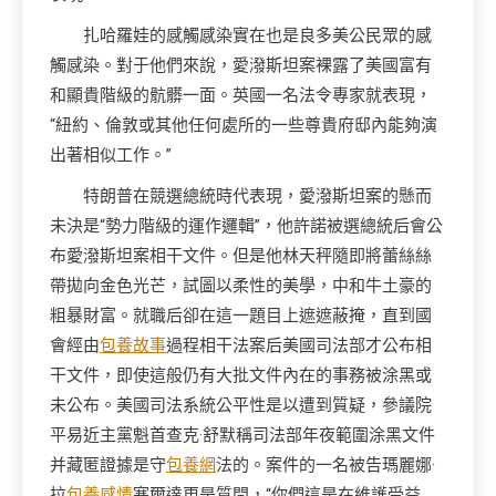
扎哈羅娃的感觸感染實在也是良多美公民眾的感
觸感染。對于他們來說，愛潑斯坦案裸露了美國富有
和顯貴階級的骯髒一面。英國一名法令專家就表現，
“紐約、倫敦或其他任何處所的一些尊貴府邸內能夠演
出著相似工作。”
特朗普在競選總統時代表現，愛潑斯坦案的懸而
未決是“勢力階級的運作邏輯”，他許諾被選總統后會公
布愛潑斯坦案相干文件。但是他林天秤隨即將蕾絲絲
帶拋向金色光芒，試圖以柔性的美學，中和牛土豪的
粗暴財富。就職后卻在這一題目上遮遮蔽掩，直到國
會經由
包養故事
過程相干法案后美國司法部才公布相
干文件，即使這般仍有大批文件內在的事務被涂黑或
未公布。美國司法系統公平性是以遭到質疑，參議院
平易近主黨魁首查克·舒默稱司法部年夜範圍涂黑文件
并藏匿證據是守
包養網
法的。案件的一名被告瑪麗娜·
拉
包養感情
塞爾達更是質問，“你們這是在維護受益