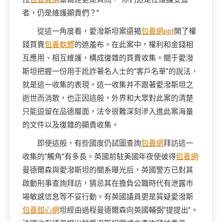
者，仍是維護顯貴們？”
從這一角度看，愛潑斯坦案還揭
包養網ppt
開了權
錢買賣
包養軟體
的遮羞布。在此案中，權利和金錢相
互應用、相互維護，構成復雜的買賣收集。關于愛潑
斯坦把握一份用于訛詐著名人士的“客戶名單”的說法，
就是這一收集的表現。這一收集并不跟著愛潑斯坦之
逝世而消散，也正因這般，外界和大眾對此案的清楚
只能逗留在品德層面，法令很難深刻滲入進此案海量
的文件以及復雜的顯貴收集。
即使這般，有些國度仍試圖查詢
包養網
拜訪這一
收集的“觸角”有多長。英國前駐美國年夜使彼得
包養網
·
曼德爾森與愛潑斯坦的關系曝光后，英國警方已對其
啟動刑事查詢拜訪，猜忌其在擔負公職時代有泄露市
場敏感信息等不妥行動。有英國議員更是質疑愛潑斯
包養甜心網
坦經由過程曼德爾森向英國輔弼“提提出”。